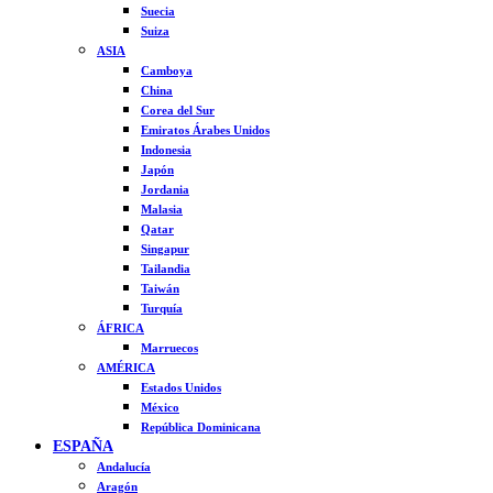
Suecia
Suiza
ASIA
Camboya
China
Corea del Sur
Emiratos Árabes Unidos
Indonesia
Japón
Jordania
Malasia
Qatar
Singapur
Tailandia
Taiwán
Turquía
ÁFRICA
Marruecos
AMÉRICA
Estados Unidos
México
República Dominicana
ESPAÑA
Andalucía
Aragón