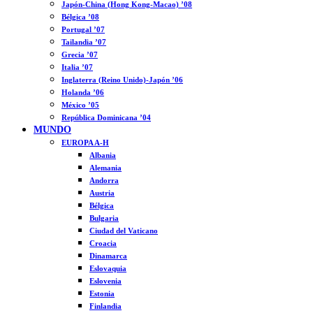
Japón-China (Hong Kong-Macao) ’08
Bélgica ’08
Portugal ’07
Tailandia ’07
Grecia ’07
Italia ’07
Inglaterra (Reino Unido)-Japón ’06
Holanda ’06
México ’05
República Dominicana ’04
MUNDO
EUROPA A-H
Albania
Alemania
Andorra
Austria
Bélgica
Bulgaria
Ciudad del Vaticano
Croacia
Dinamarca
Eslovaquia
Eslovenia
Estonia
Finlandia