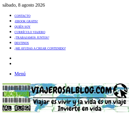
sábado, 8 agosto 2026
CONTACTO
¡EBOOK GRATIS!
QUIÉN SOY
CURRÍCULO VIAJERO
¿TRABAJAMOS JUNTOS?
DESTINOS
¿ME AYUDAS A CREAR CONTENIDO?
Artículo
al
Buscar
azar
Menú