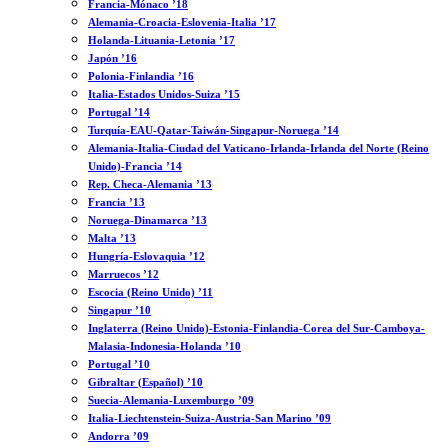
Francia-Mónaco ’18
Alemania-Croacia-Eslovenia-Italia ’17
Holanda-Lituania-Letonia ’17
Japón ’16
Polonia-Finlandia ’16
Italia-Estados Unidos-Suiza ’15
Portugal ’14
Turquía-EAU-Qatar-Taiwán-Singapur-Noruega ’14
Alemania-Italia-Ciudad del Vaticano-Irlanda-Irlanda del Norte (Reino
Unido)-Francia ’14
Rep. Checa-Alemania ’13
Francia ’13
Noruega-Dinamarca ’13
Malta ’13
Hungría-Eslovaquia ’12
Marruecos ’12
Escocia (Reino Unido) ’11
Singapur ’10
Inglaterra (Reino Unido)-Estonia-Finlandia-Corea del Sur-Camboya-
Malasia-Indonesia-Holanda ’10
Portugal ’10
Gibraltar (Español) ’10
Suecia-Alemania-Luxemburgo ’09
Italia-Liechtenstein-Suiza-Austria-San Marino ’09
Andorra ’09