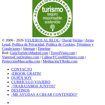
© 2006 - 2026
VIAJEROS AL BLOG
|
David Vecino
|
Aviso
Legal, Política de Privacidad, Política de Cookies, Términos y
Condiciones
|
Sitemap
|
Timeline
Red:
GuíaTurísticoMadrid.com
|
TravelViaja.com
|
ViajerosConDestino.com
|
CálleseYCojaMiDinero.com
|
ProtecciónMascarilla.com
|
MeditaciónYReiki.com
CONTACTO
¡EBOOK GRATIS!
QUIÉN SOY
CURRÍCULO VIAJERO
¿TRABAJAMOS JUNTOS?
DESTINOS
¿ME AYUDAS A CREAR CONTENIDO?
Facebook