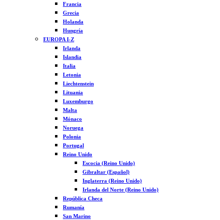
Francia
Grecia
Holanda
Hungría
EUROPA I-Z
Irlanda
Islandia
Italia
Letonia
Liechtenstein
Lituania
Luxemburgo
Malta
Mónaco
Noruega
Polonia
Portugal
Reino Unido
Escocia (Reino Unido)
Gibraltar (Español)
Inglaterra (Reino Unido)
Irlanda del Norte (Reino Unido)
República Checa
Rumanía
San Marino