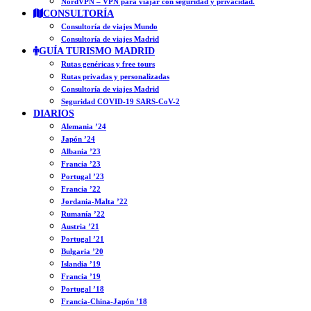
NordVPN – VPN para viajar con seguridad y privacidad.
CONSULTORÍA
Consultoría de viajes Mundo
Consultoría de viajes Madrid
GUÍA TURISMO MADRID
Rutas genéricas y free tours
Rutas privadas y personalizadas
Consultoría de viajes Madrid
Seguridad COVID-19 SARS-CoV-2
DIARIOS
Alemania ’24
Japón ’24
Albania ’23
Francia ’23
Portugal ’23
Francia ’22
Jordania-Malta ’22
Rumanía ’22
Austria ’21
Portugal ’21
Bulgaria ’20
Islandia ’19
Francia ’19
Portugal ’18
Francia-China-Japón ’18