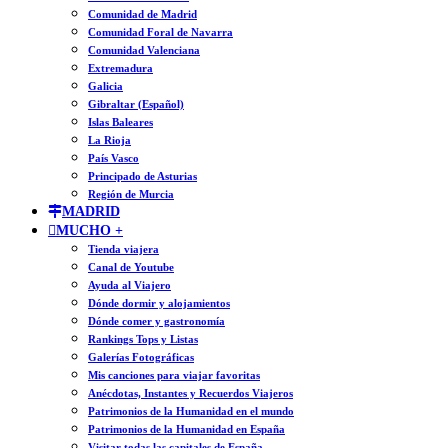
Comunidad de Madrid
Comunidad Foral de Navarra
Comunidad Valenciana
Extremadura
Galicia
Gibraltar (Español)
Islas Baleares
La Rioja
País Vasco
Principado de Asturias
Región de Murcia
MADRID
MUCHO +
Tienda viajera
Canal de Youtube
Ayuda al Viajero
Dónde dormir y alojamientos
Dónde comer y gastronomía
Rankings Tops y Listas
Galerías Fotográficas
Mis canciones para viajar favoritas
Anécdotas, Instantes y Recuerdos Viajeros
Patrimonios de la Humanidad en el mundo
Patrimonios de la Humanidad en España
Visitar todas las capitales de España