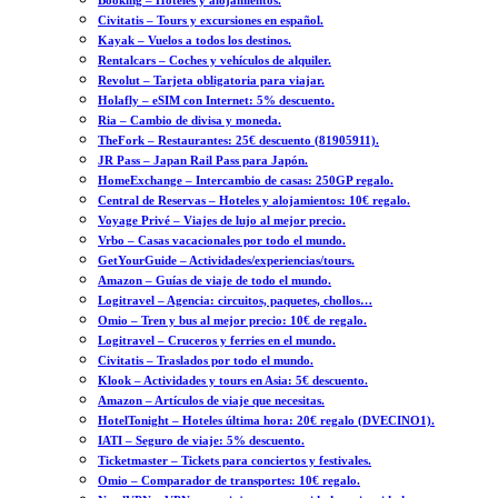
Booking – Hoteles y alojamientos.
Civitatis – Tours y excursiones en español.
Kayak – Vuelos a todos los destinos.
Rentalcars – Coches y vehículos de alquiler.
Revolut – Tarjeta obligatoria para viajar.
Holafly – eSIM con Internet: 5% descuento.
Ria – Cambio de divisa y moneda.
TheFork – Restaurantes: 25€ descuento (81905911).
JR Pass – Japan Rail Pass para Japón.
HomeExchange – Intercambio de casas: 250GP regalo.
Central de Reservas – Hoteles y alojamientos: 10€ regalo.
Voyage Privé – Viajes de lujo al mejor precio.
Vrbo – Casas vacacionales por todo el mundo.
GetYourGuide – Actividades/experiencias/tours.
Amazon – Guías de viaje de todo el mundo.
Logitravel – Agencia: circuitos, paquetes, chollos…
Omio – Tren y bus al mejor precio: 10€ de regalo.
Logitravel – Cruceros y ferries en el mundo.
Civitatis – Traslados por todo el mundo.
Klook – Actividades y tours en Asia: 5€ descuento.
Amazon – Artículos de viaje que necesitas.
HotelTonight – Hoteles última hora: 20€ regalo (DVECINO1).
IATI – Seguro de viaje: 5% descuento.
Ticketmaster – Tickets para conciertos y festivales.
Omio – Comparador de transportes: 10€ regalo.