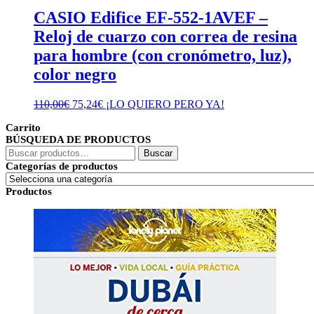
CASIO Edifice EF-552-1AVEF –
Reloj de cuarzo con correa de resina
para hombre (con cronómetro, luz),
color negro
El
El
110,00
€
75,24
€
¡LO QUIERO PERO YA!
precio
precio
Carrito
original
actual
BÚSQUEDA DE PRODUCTOS
era:
es:
Buscar
110,00€.
75,24€.
Buscar
por:
Categorías de productos
Productos