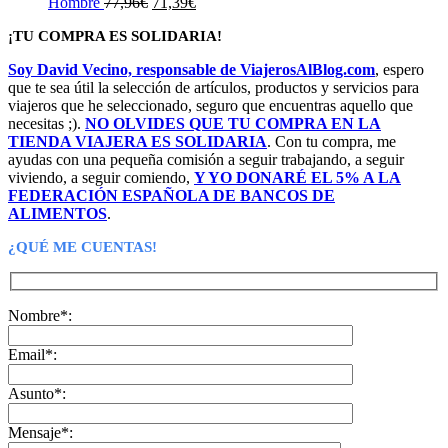
El
original
El
actual
Hombre
77,96
€
71,39
€
precio
era:
precio
es:
¡TU COMPRA ES SOLIDARIA!
original
24,90€.
actual
22,90€.
era:
es:
Soy David Vecino, responsable de ViajerosAlBlog.com
, espero
77,96€.
71,39€.
que te sea útil la selección de artículos, productos y servicios para
viajeros que he seleccionado, seguro que encuentras aquello que
necesitas ;).
NO OLVIDES QUE TU COMPRA EN LA
TIENDA VIAJERA ES SOLIDARIA
. Con tu compra, me
ayudas con una pequeña comisión a seguir trabajando, a seguir
viviendo, a seguir comiendo,
Y YO DONARÉ EL 5% A LA
FEDERACIÓN ESPAÑOLA DE BANCOS DE
ALIMENTOS
.
¿QUÉ ME CUENTAS!
Nombre*:
Email*:
Asunto*:
Mensaje*: