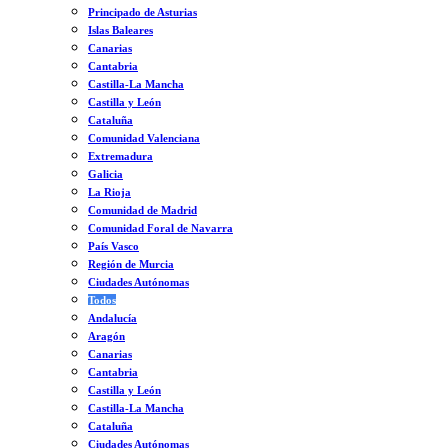
Principado de Asturias
Islas Baleares
Canarias
Cantabria
Castilla-La Mancha
Castilla y León
Cataluña
Comunidad Valenciana
Extremadura
Galicia
La Rioja
Comunidad de Madrid
Comunidad Foral de Navarra
País Vasco
Región de Murcia
Ciudades Autónomas
Todos
Andalucía
Aragón
Canarias
Cantabria
Castilla y León
Castilla-La Mancha
Cataluña
Ciudades Autónomas