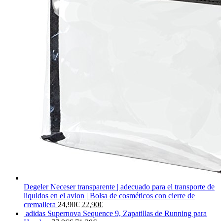
Degeler Neceser transparente | adecuado para el transporte de
liquidos en el avion | Bolsa de cosméticos con cierre de
El
El
cremallera
24,90
€
22,90
€
precio
precio
adidas Supernova Sequence 9, Zapatillas de Running para