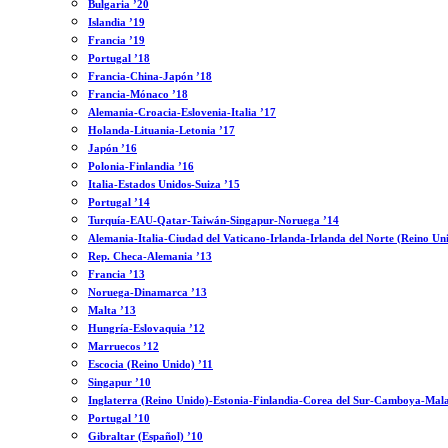
Bulgaria ’20
Islandia ’19
Francia ’19
Portugal ’18
Francia-China-Japón ’18
Francia-Mónaco ’18
Alemania-Croacia-Eslovenia-Italia ’17
Holanda-Lituania-Letonia ’17
Japón ’16
Polonia-Finlandia ’16
Italia-Estados Unidos-Suiza ’15
Portugal ’14
Turquía-EAU-Qatar-Taiwán-Singapur-Noruega ’14
Alemania-Italia-Ciudad del Vaticano-Irlanda-Irlanda del Norte (Reino Un
Rep. Checa-Alemania ’13
Francia ’13
Noruega-Dinamarca ’13
Malta ’13
Hungría-Eslovaquia ’12
Marruecos ’12
Escocia (Reino Unido) ’11
Singapur ’10
Inglaterra (Reino Unido)-Estonia-Finlandia-Corea del Sur-Camboya-Mala
Portugal ’10
Gibraltar (Español) ’10