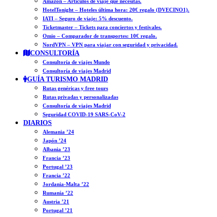
Amazon – Artículos de viaje que necesitas.
HotelTonight – Hoteles última hora: 20€ regalo (DVECINO1).
IATI – Seguro de viaje: 5% descuento.
Ticketmaster – Tickets para conciertos y festivales.
Omio – Comparador de transportes: 10€ regalo.
NordVPN – VPN para viajar con seguridad y privacidad.
CONSULTORÍA
Consultoría de viajes Mundo
Consultoría de viajes Madrid
GUÍA TURISMO MADRID
Rutas genéricas y free tours
Rutas privadas y personalizadas
Consultoría de viajes Madrid
Seguridad COVID-19 SARS-CoV-2
DIARIOS
Alemania ’24
Japón ’24
Albania ’23
Francia ’23
Portugal ’23
Francia ’22
Jordania-Malta ’22
Rumanía ’22
Austria ’21
Portugal ’21