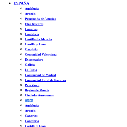
ESPAÑA
Andalucía
Aragón
Principado de Asturias
Islas Baleares
Canarias
Cantabria
Castilla-La Mancha
Castilla y León
Cataluña
Comunidad Valenciana
Extremadura
Galicia
La Rioja
Comunidad de Madrid
Comunidad Foral de Navarra
País Vasco
Región de Murcia
Ciudades Autónomas
Todos
Andalucía
Aragón
Canarias
Cantabria
Castilla y León