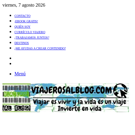
viernes, 7 agosto 2026
CONTACTO
¡EBOOK GRATIS!
QUIÉN SOY
CURRÍCULO VIAJERO
¿TRABAJAMOS JUNTOS?
DESTINOS
¿ME AYUDAS A CREAR CONTENIDO?
Artículo
al
Buscar
azar
Menú