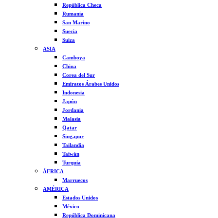
República Checa
Rumanía
San Marino
Suecia
Suiza
ASIA
Camboya
China
Corea del Sur
Emiratos Árabes Unidos
Indonesia
Japón
Jordania
Malasia
Qatar
Singapur
Tailandia
Taiwán
Turquía
ÁFRICA
Marruecos
AMÉRICA
Estados Unidos
México
República Dominicana