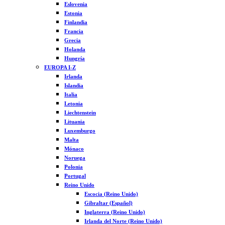
Eslovenia
Estonia
Finlandia
Francia
Grecia
Holanda
Hungría
EUROPA I-Z
Irlanda
Islandia
Italia
Letonia
Liechtenstein
Lituania
Luxemburgo
Malta
Mónaco
Noruega
Polonia
Portugal
Reino Unido
Escocia (Reino Unido)
Gibraltar (Español)
Inglaterra (Reino Unido)
Irlanda del Norte (Reino Unido)