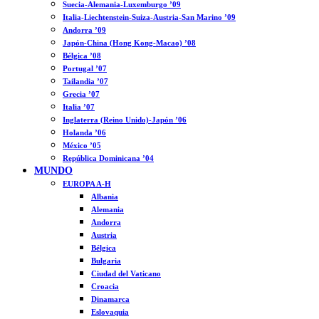
Suecia-Alemania-Luxemburgo ’09
Italia-Liechtenstein-Suiza-Austria-San Marino ’09
Andorra ’09
Japón-China (Hong Kong-Macao) ’08
Bélgica ’08
Portugal ’07
Tailandia ’07
Grecia ’07
Italia ’07
Inglaterra (Reino Unido)-Japón ’06
Holanda ’06
México ’05
República Dominicana ’04
MUNDO
EUROPA A-H
Albania
Alemania
Andorra
Austria
Bélgica
Bulgaria
Ciudad del Vaticano
Croacia
Dinamarca
Eslovaquia