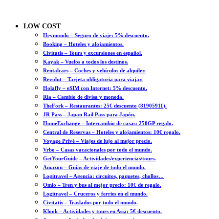
LOW COST
Heymondo – Seguro de viaje: 5% descuento.
Booking – Hoteles y alojamientos.
Civitatis – Tours y excursiones en español.
Kayak – Vuelos a todos los destinos.
Rentalcars – Coches y vehículos de alquiler.
Revolut – Tarjeta obligatoria para viajar.
Holafly – eSIM con Internet: 5% descuento.
Ria – Cambio de divisa y moneda.
TheFork – Restaurantes: 25€ descuento (81905911).
JR Pass – Japan Rail Pass para Japón.
HomeExchange – Intercambio de casas: 250GP regalo.
Central de Reservas – Hoteles y alojamientos: 10€ regalo.
Voyage Privé – Viajes de lujo al mejor precio.
Vrbo – Casas vacacionales por todo el mundo.
GetYourGuide – Actividades/experiencias/tours.
Amazon – Guías de viaje de todo el mundo.
Logitravel – Agencia: circuitos, paquetes, chollos…
Omio – Tren y bus al mejor precio: 10€ de regalo.
Logitravel – Cruceros y ferries en el mundo.
Civitatis – Traslados por todo el mundo.
Klook – Actividades y tours en Asia: 5€ descuento.