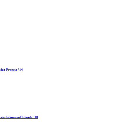
ido)-Francia ’14
sia-Indonesia-Holanda ’10