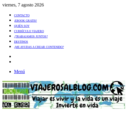
viernes, 7 agosto 2026
CONTACTO
¡EBOOK GRATIS!
QUIÉN SOY
CURRÍCULO VIAJERO
¿TRABAJAMOS JUNTOS?
DESTINOS
¿ME AYUDAS A CREAR CONTENIDO?
Artículo
al
Buscar
azar
Menú