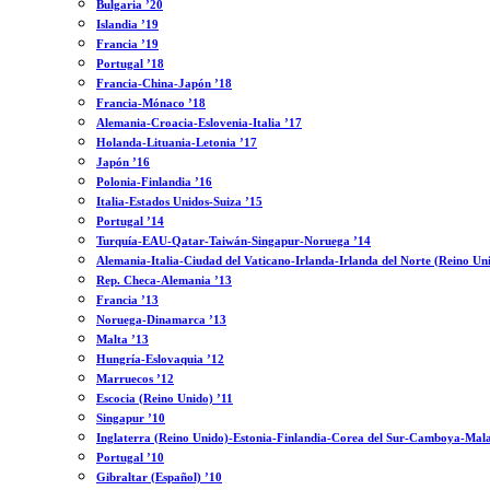
Bulgaria ’20
Islandia ’19
Francia ’19
Portugal ’18
Francia-China-Japón ’18
Francia-Mónaco ’18
Alemania-Croacia-Eslovenia-Italia ’17
Holanda-Lituania-Letonia ’17
Japón ’16
Polonia-Finlandia ’16
Italia-Estados Unidos-Suiza ’15
Portugal ’14
Turquía-EAU-Qatar-Taiwán-Singapur-Noruega ’14
Alemania-Italia-Ciudad del Vaticano-Irlanda-Irlanda del Norte (Reino Un
Rep. Checa-Alemania ’13
Francia ’13
Noruega-Dinamarca ’13
Malta ’13
Hungría-Eslovaquia ’12
Marruecos ’12
Escocia (Reino Unido) ’11
Singapur ’10
Inglaterra (Reino Unido)-Estonia-Finlandia-Corea del Sur-Camboya-Mala
Portugal ’10
Gibraltar (Español) ’10