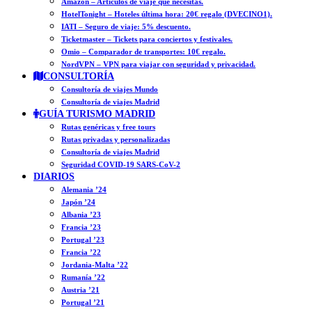
Amazon – Artículos de viaje que necesitas.
HotelTonight – Hoteles última hora: 20€ regalo (DVECINO1).
IATI – Seguro de viaje: 5% descuento.
Ticketmaster – Tickets para conciertos y festivales.
Omio – Comparador de transportes: 10€ regalo.
NordVPN – VPN para viajar con seguridad y privacidad.
CONSULTORÍA
Consultoría de viajes Mundo
Consultoría de viajes Madrid
GUÍA TURISMO MADRID
Rutas genéricas y free tours
Rutas privadas y personalizadas
Consultoría de viajes Madrid
Seguridad COVID-19 SARS-CoV-2
DIARIOS
Alemania ’24
Japón ’24
Albania ’23
Francia ’23
Portugal ’23
Francia ’22
Jordania-Malta ’22
Rumanía ’22
Austria ’21
Portugal ’21