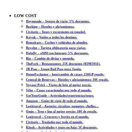
LOW COST
Heymondo – Seguro de viaje: 5% descuento.
Booking – Hoteles y alojamientos.
Civitatis – Tours y excursiones en español.
Kayak – Vuelos a todos los destinos.
Rentalcars – Coches y vehículos de alquiler.
Revolut – Tarjeta obligatoria para viajar.
Holafly – eSIM con Internet: 5% descuento.
Ria – Cambio de divisa y moneda.
TheFork – Restaurantes: 25€ descuento (81905911).
JR Pass – Japan Rail Pass para Japón.
HomeExchange – Intercambio de casas: 250GP regalo.
Central de Reservas – Hoteles y alojamientos: 10€ regalo.
Voyage Privé – Viajes de lujo al mejor precio.
Vrbo – Casas vacacionales por todo el mundo.
GetYourGuide – Actividades/experiencias/tours.
Amazon – Guías de viaje de todo el mundo.
Logitravel – Agencia: circuitos, paquetes, chollos…
Omio – Tren y bus al mejor precio: 10€ de regalo.
Logitravel – Cruceros y ferries en el mundo.
Civitatis – Traslados por todo el mundo.
Klook – Actividades y tours en Asia: 5€ descuento.