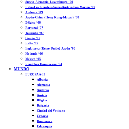
Suecia-Alemania-Luxemburgo ’09
Italia-Liechtenstein-Suiza-Austria-San Marino ’09
Andorra ’09
Japón-China (Hong Kong-Macao) ’08
Bélgica ’08
Portugal ’07
Tailandia ’07
Grecia ’07
Italia ’07
Inglaterra (Reino Unido)-Japón ’06
Holanda ’06
México ’05
República Dominicana ’04
MUNDO
EUROPA A-H
Albania
Alemania
Andorra
Austria
Bélgica
Bulgaria
Ciudad del Vaticano
Croacia
Dinamarca
Eslovaquia