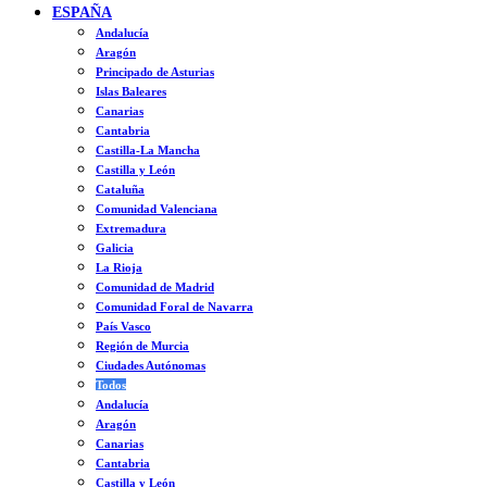
ESPAÑA
Andalucía
Aragón
Principado de Asturias
Islas Baleares
Canarias
Cantabria
Castilla-La Mancha
Castilla y León
Cataluña
Comunidad Valenciana
Extremadura
Galicia
La Rioja
Comunidad de Madrid
Comunidad Foral de Navarra
País Vasco
Región de Murcia
Ciudades Autónomas
Todos
Andalucía
Aragón
Canarias
Cantabria
Castilla y León