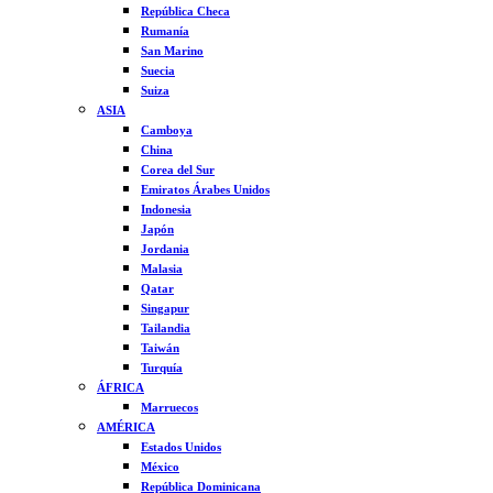
República Checa
Rumanía
San Marino
Suecia
Suiza
ASIA
Camboya
China
Corea del Sur
Emiratos Árabes Unidos
Indonesia
Japón
Jordania
Malasia
Qatar
Singapur
Tailandia
Taiwán
Turquía
ÁFRICA
Marruecos
AMÉRICA
Estados Unidos
México
República Dominicana