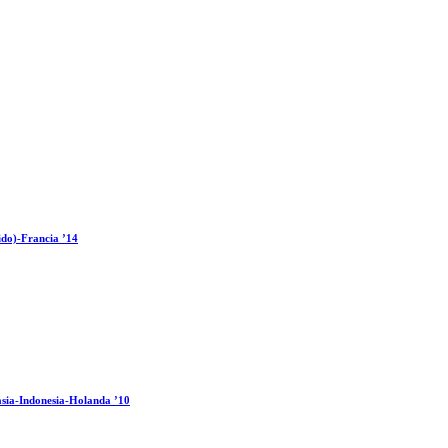
ido)-Francia ’14
sia-Indonesia-Holanda ’10