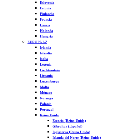
Eslovenia
Estonia
Finlandia
Francia
Grecia
Holanda
Hungría
EUROPA I-Z
Irlanda
Islandia
Italia
Letonia
Liechtenstein
Lituania
Luxemburgo
Malta
Mónaco
Noruega
Polonia
Portugal
Reino Unido
Escocia (Reino Unido)
Gibraltar (Español)
Inglaterra (Reino Unido)
Irlanda del Norte (Reino Unido)