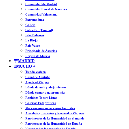
Comunidad de Madrid
Comunidad Foral de Navarra
Comunidad Valenciana
Extremadura
Galicia
Gibraltar (Español)
Islas Baleares
La Rioja
País Vasco
Principado de Asturias
Región de Murcia
MADRID
MUCHO +
Tienda viajera
Canal de Youtube
Ayuda al Viajero
Dónde dormir y alojamientos
Dónde comer y gastronomía
Rankings Tops y Listas
Galerías Fotográficas
Mis canciones para viajar favoritas
Anécdotas, Instantes y Recuerdos Viajeros
Patrimonios de la Humanidad en el mundo
Patrimonios de la Humanidad en España
Visitar todas las capitales de España