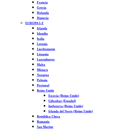
Francia
Grecia
Holanda
Hungría
EUROPA I-Z
Irlanda
Islandia
Italia
Letonia
Liechtenstein
Lituania
Luxemburgo
Malta
Mónaco
Noruega
Polonia
Portugal
Reino Unido
Escocia (Reino Unido)
Gibraltar (Español)
Inglaterra (Reino Unido)
Irlanda del Norte (Reino Unido)
República Checa
Rumanía
San Marino