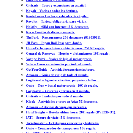
Booking – Hoteles y alojamientos.
Civitatis – Tours y excursiones en español.
Kayak – Vuelos a todos los destinos.
Rentalcars – Coches y vehículos de alquiler.
Revolut – Tarjeta obligatoria para viajar.
Holafly – eSIM con Internet: 5% descuento.
Ria – Cambio de divisa y moneda.
TheFork – Restaurantes: 25€ descuento (81905911).
JR Pass – Japan Rail Pass para Japón.
HomeExchange – Intercambio de casas: 250GP regalo.
Central de Reservas – Hoteles y alojamientos: 10€ regalo.
Voyage Privé – Viajes de lujo al mejor precio.
Vrbo – Casas vacacionales por todo el mundo.
GetYourGuide – Actividades/experiencias/tours.
Amazon – Guías de viaje de todo el mundo.
Logitravel – Agencia: circuitos, paquetes, chollos…
Omio – Tren y bus al mejor precio: 10€ de regalo.
Logitravel – Cruceros y ferries en el mundo.
Civitatis – Traslados por todo el mundo.
Klook – Actividades y tours en Asia: 5€ descuento.
Amazon – Artículos de viaje que necesitas.
HotelTonight – Hoteles última hora: 20€ regalo (DVECINO1).
IATI – Seguro de viaje: 5% descuento.
Ticketmaster – Tickets para conciertos y festivales.
Omio – Comparador de transportes: 10€ regalo.