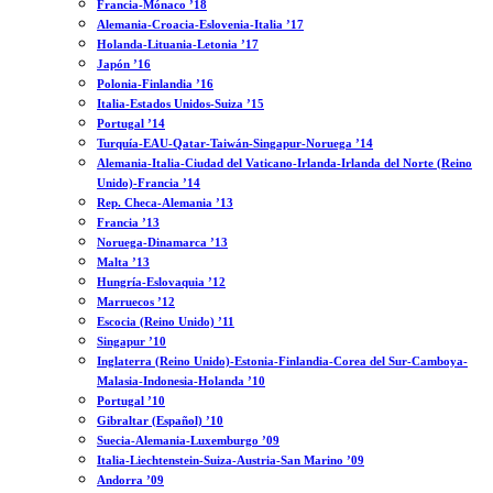
Francia-Mónaco ’18
Alemania-Croacia-Eslovenia-Italia ’17
Holanda-Lituania-Letonia ’17
Japón ’16
Polonia-Finlandia ’16
Italia-Estados Unidos-Suiza ’15
Portugal ’14
Turquía-EAU-Qatar-Taiwán-Singapur-Noruega ’14
Alemania-Italia-Ciudad del Vaticano-Irlanda-Irlanda del Norte (Reino
Unido)-Francia ’14
Rep. Checa-Alemania ’13
Francia ’13
Noruega-Dinamarca ’13
Malta ’13
Hungría-Eslovaquia ’12
Marruecos ’12
Escocia (Reino Unido) ’11
Singapur ’10
Inglaterra (Reino Unido)-Estonia-Finlandia-Corea del Sur-Camboya-
Malasia-Indonesia-Holanda ’10
Portugal ’10
Gibraltar (Español) ’10
Suecia-Alemania-Luxemburgo ’09
Italia-Liechtenstein-Suiza-Austria-San Marino ’09
Andorra ’09