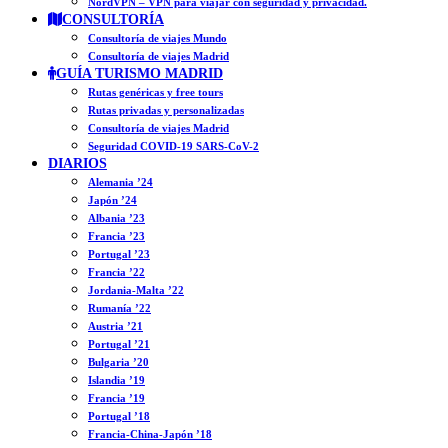
NordVPN – VPN para viajar con seguridad y privacidad.
CONSULTORÍA
Consultoría de viajes Mundo
Consultoría de viajes Madrid
GUÍA TURISMO MADRID
Rutas genéricas y free tours
Rutas privadas y personalizadas
Consultoría de viajes Madrid
Seguridad COVID-19 SARS-CoV-2
DIARIOS
Alemania ’24
Japón ’24
Albania ’23
Francia ’23
Portugal ’23
Francia ’22
Jordania-Malta ’22
Rumanía ’22
Austria ’21
Portugal ’21
Bulgaria ’20
Islandia ’19
Francia ’19
Portugal ’18
Francia-China-Japón ’18