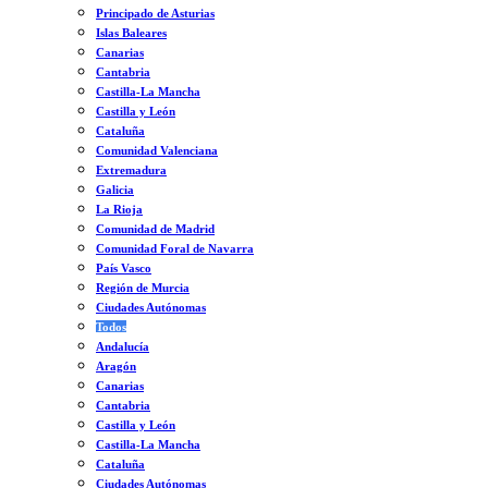
Principado de Asturias
Islas Baleares
Canarias
Cantabria
Castilla-La Mancha
Castilla y León
Cataluña
Comunidad Valenciana
Extremadura
Galicia
La Rioja
Comunidad de Madrid
Comunidad Foral de Navarra
País Vasco
Región de Murcia
Ciudades Autónomas
Todos
Andalucía
Aragón
Canarias
Cantabria
Castilla y León
Castilla-La Mancha
Cataluña
Ciudades Autónomas