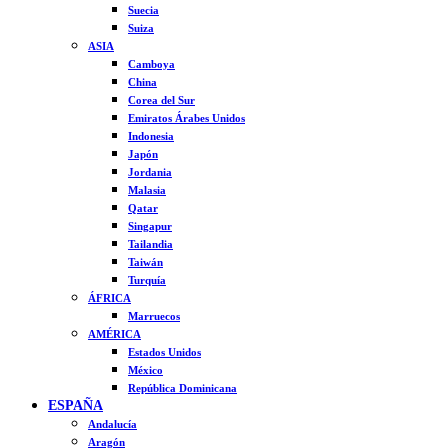
Suecia
Suiza
ASIA
Camboya
China
Corea del Sur
Emiratos Árabes Unidos
Indonesia
Japón
Jordania
Malasia
Qatar
Singapur
Tailandia
Taiwán
Turquía
ÁFRICA
Marruecos
AMÉRICA
Estados Unidos
México
República Dominicana
ESPAÑA
Andalucía
Aragón