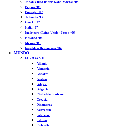
Japón-China (Hong Kong-Macao) ’08
Bélgica ’08
Portugal ’07
Tailandia ’07
Grecia ’07
Italia ’07
Inglaterra (Reino Unido)-Japón ’06
Holanda ’06
México ’05
República Dominicana ’04
MUNDO
EUROPA A-H
Albania
Alemania
Andorra
Austria
Bélgica
Bulgaria
Ciudad del Vaticano
Croacia
Dinamarca
Eslovaquia
Eslovenia
Estonia
Finlandia