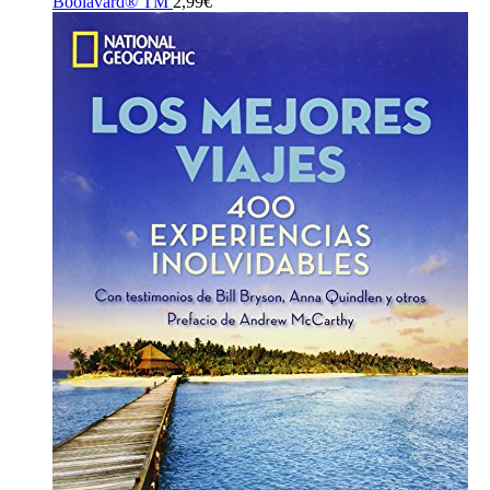
Boolavard® TM
2,99
€