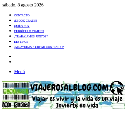
sábado, 8 agosto 2026
CONTACTO
¡EBOOK GRATIS!
QUIÉN SOY
CURRÍCULO VIAJERO
¿TRABAJAMOS JUNTOS?
DESTINOS
¿ME AYUDAS A CREAR CONTENIDO?
Artículo
al
Buscar
azar
Menú