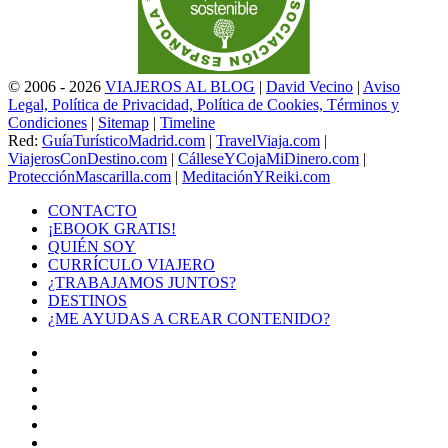
© 2006 - 2026
VIAJEROS AL BLOG
|
David Vecino
|
Aviso
Legal, Política de Privacidad, Política de Cookies, Términos y
Condiciones
|
Sitemap
|
Timeline
Red:
GuíaTurísticoMadrid.com
|
TravelViaja.com
|
ViajerosConDestino.com
|
CálleseYCojaMiDinero.com
|
ProtecciónMascarilla.com
|
MeditaciónYReiki.com
CONTACTO
¡EBOOK GRATIS!
QUIÉN SOY
CURRÍCULO VIAJERO
¿TRABAJAMOS JUNTOS?
DESTINOS
¿ME AYUDAS A CREAR CONTENIDO?
Facebook
X
LinkedIn
YouTube
Instagram
TikTok