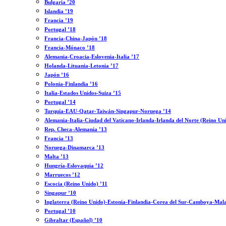
Bulgaria ’20
Islandia ’19
Francia ’19
Portugal ’18
Francia-China-Japón ’18
Francia-Mónaco ’18
Alemania-Croacia-Eslovenia-Italia ’17
Holanda-Lituania-Letonia ’17
Japón ’16
Polonia-Finlandia ’16
Italia-Estados Unidos-Suiza ’15
Portugal ’14
Turquía-EAU-Qatar-Taiwán-Singapur-Noruega ’14
Alemania-Italia-Ciudad del Vaticano-Irlanda-Irlanda del Norte (Reino Un
Rep. Checa-Alemania ’13
Francia ’13
Noruega-Dinamarca ’13
Malta ’13
Hungría-Eslovaquia ’12
Marruecos ’12
Escocia (Reino Unido) ’11
Singapur ’10
Inglaterra (Reino Unido)-Estonia-Finlandia-Corea del Sur-Camboya-Mala
Portugal ’10
Gibraltar (Español) ’10