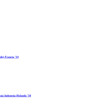
ido)-Francia ’14
sia-Indonesia-Holanda ’10