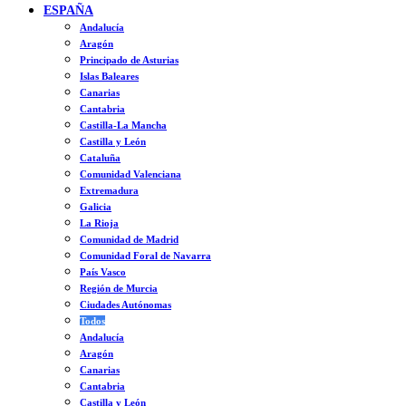
ESPAÑA
Andalucía
Aragón
Principado de Asturias
Islas Baleares
Canarias
Cantabria
Castilla-La Mancha
Castilla y León
Cataluña
Comunidad Valenciana
Extremadura
Galicia
La Rioja
Comunidad de Madrid
Comunidad Foral de Navarra
País Vasco
Región de Murcia
Ciudades Autónomas
Todos
Andalucía
Aragón
Canarias
Cantabria
Castilla y León