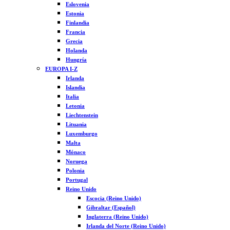
Eslovenia
Estonia
Finlandia
Francia
Grecia
Holanda
Hungría
EUROPA I-Z
Irlanda
Islandia
Italia
Letonia
Liechtenstein
Lituania
Luxemburgo
Malta
Mónaco
Noruega
Polonia
Portugal
Reino Unido
Escocia (Reino Unido)
Gibraltar (Español)
Inglaterra (Reino Unido)
Irlanda del Norte (Reino Unido)