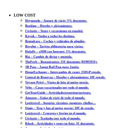
LOW COST
Heymondo – Seguro de viaje: 5% descuento.
Booking – Hoteles y alojamientos.
Civitatis – Tours y excursiones en español.
Kayak – Vuelos a todos los destinos.
Rentalcars – Coches y vehículos de alquiler.
Revolut – Tarjeta obligatoria para viajar.
Holafly – eSIM con Internet: 5% descuento.
Ria – Cambio de divisa y moneda.
TheFork – Restaurantes: 25€ descuento (81905911).
JR Pass – Japan Rail Pass para Japón.
HomeExchange – Intercambio de casas: 250GP regalo.
Central de Reservas – Hoteles y alojamientos: 10€ regalo.
Voyage Privé – Viajes de lujo al mejor precio.
Vrbo – Casas vacacionales por todo el mundo.
GetYourGuide – Actividades/experiencias/tours.
Amazon – Guías de viaje de todo el mundo.
Logitravel – Agencia: circuitos, paquetes, chollos…
Omio – Tren y bus al mejor precio: 10€ de regalo.
Logitravel – Cruceros y ferries en el mundo.
Civitatis – Traslados por todo el mundo.
Klook – Actividades y tours en Asia: 5€ descuento.