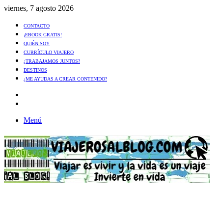
viernes, 7 agosto 2026
CONTACTO
¡EBOOK GRATIS!
QUIÉN SOY
CURRÍCULO VIAJERO
¿TRABAJAMOS JUNTOS?
DESTINOS
¿ME AYUDAS A CREAR CONTENIDO?
Artículo
al
Buscar
azar
Menú