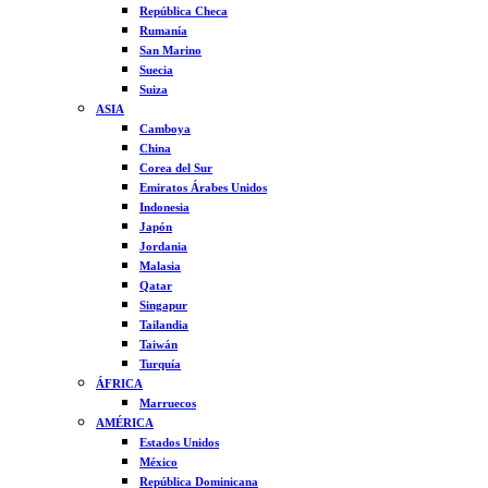
República Checa
Rumanía
San Marino
Suecia
Suiza
ASIA
Camboya
China
Corea del Sur
Emiratos Árabes Unidos
Indonesia
Japón
Jordania
Malasia
Qatar
Singapur
Tailandia
Taiwán
Turquía
ÁFRICA
Marruecos
AMÉRICA
Estados Unidos
México
República Dominicana