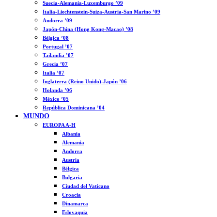
Suecia-Alemania-Luxemburgo ’09
Italia-Liechtenstein-Suiza-Austria-San Marino ’09
Andorra ’09
Japón-China (Hong Kong-Macao) ’08
Bélgica ’08
Portugal ’07
Tailandia ’07
Grecia ’07
Italia ’07
Inglaterra (Reino Unido)-Japón ’06
Holanda ’06
México ’05
República Dominicana ’04
MUNDO
EUROPA A-H
Albania
Alemania
Andorra
Austria
Bélgica
Bulgaria
Ciudad del Vaticano
Croacia
Dinamarca
Eslovaquia