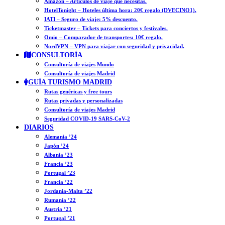
Amazon – Artículos de viaje que necesitas.
HotelTonight – Hoteles última hora: 20€ regalo (DVECINO1).
IATI – Seguro de viaje: 5% descuento.
Ticketmaster – Tickets para conciertos y festivales.
Omio – Comparador de transportes: 10€ regalo.
NordVPN – VPN para viajar con seguridad y privacidad.
CONSULTORÍA
Consultoría de viajes Mundo
Consultoría de viajes Madrid
GUÍA TURISMO MADRID
Rutas genéricas y free tours
Rutas privadas y personalizadas
Consultoría de viajes Madrid
Seguridad COVID-19 SARS-CoV-2
DIARIOS
Alemania ’24
Japón ’24
Albania ’23
Francia ’23
Portugal ’23
Francia ’22
Jordania-Malta ’22
Rumanía ’22
Austria ’21
Portugal ’21