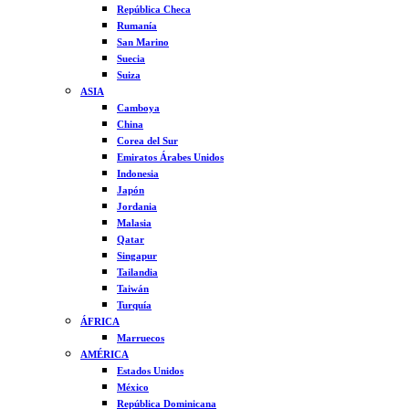
República Checa
Rumanía
San Marino
Suecia
Suiza
ASIA
Camboya
China
Corea del Sur
Emiratos Árabes Unidos
Indonesia
Japón
Jordania
Malasia
Qatar
Singapur
Tailandia
Taiwán
Turquía
ÁFRICA
Marruecos
AMÉRICA
Estados Unidos
México
República Dominicana