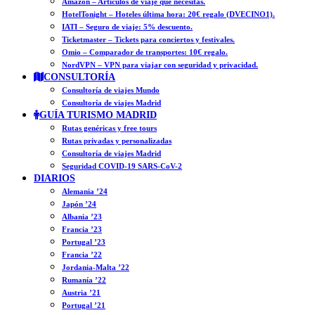
Amazon – Artículos de viaje que necesitas.
HotelTonight – Hoteles última hora: 20€ regalo (DVECINO1).
IATI – Seguro de viaje: 5% descuento.
Ticketmaster – Tickets para conciertos y festivales.
Omio – Comparador de transportes: 10€ regalo.
NordVPN – VPN para viajar con seguridad y privacidad.
CONSULTORÍA
Consultoría de viajes Mundo
Consultoría de viajes Madrid
GUÍA TURISMO MADRID
Rutas genéricas y free tours
Rutas privadas y personalizadas
Consultoría de viajes Madrid
Seguridad COVID-19 SARS-CoV-2
DIARIOS
Alemania ’24
Japón ’24
Albania ’23
Francia ’23
Portugal ’23
Francia ’22
Jordania-Malta ’22
Rumanía ’22
Austria ’21
Portugal ’21