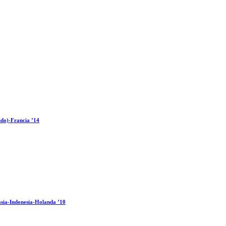
ido)-Francia ’14
sia-Indonesia-Holanda ’10