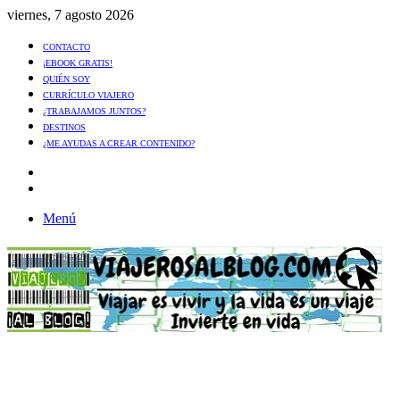
viernes, 7 agosto 2026
CONTACTO
¡EBOOK GRATIS!
QUIÉN SOY
CURRÍCULO VIAJERO
¿TRABAJAMOS JUNTOS?
DESTINOS
¿ME AYUDAS A CREAR CONTENIDO?
Artículo
al
Buscar
azar
Menú