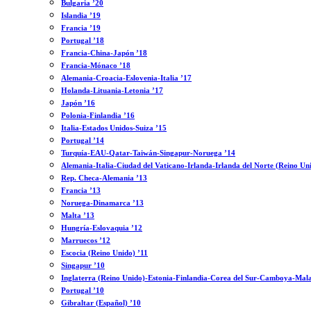
Bulgaria ’20
Islandia ’19
Francia ’19
Portugal ’18
Francia-China-Japón ’18
Francia-Mónaco ’18
Alemania-Croacia-Eslovenia-Italia ’17
Holanda-Lituania-Letonia ’17
Japón ’16
Polonia-Finlandia ’16
Italia-Estados Unidos-Suiza ’15
Portugal ’14
Turquía-EAU-Qatar-Taiwán-Singapur-Noruega ’14
Alemania-Italia-Ciudad del Vaticano-Irlanda-Irlanda del Norte (Reino Un
Rep. Checa-Alemania ’13
Francia ’13
Noruega-Dinamarca ’13
Malta ’13
Hungría-Eslovaquia ’12
Marruecos ’12
Escocia (Reino Unido) ’11
Singapur ’10
Inglaterra (Reino Unido)-Estonia-Finlandia-Corea del Sur-Camboya-Mala
Portugal ’10
Gibraltar (Español) ’10