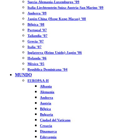
Suecia-Alemania-Luxemburgo ’09
Italia-Liechtenstein-Suiza-Austria-San Marino ’09
Andorra ’09
Japón-China (Hong Kong-Macao) ’08
Bélgica ’08
Portugal ’07
Tailandia ’07
Grecia ’07
Italia ’07
Inglaterra (Reino Unido)-Japón ’06
Holanda ’06
México ’05
República Dominicana ’04
MUNDO
EUROPA A-H
Albania
Alemania
Andorra
Austria
Bélgica
Bulgaria
Ciudad del Vaticano
Croacia
Dinamarca
Eslovaquia