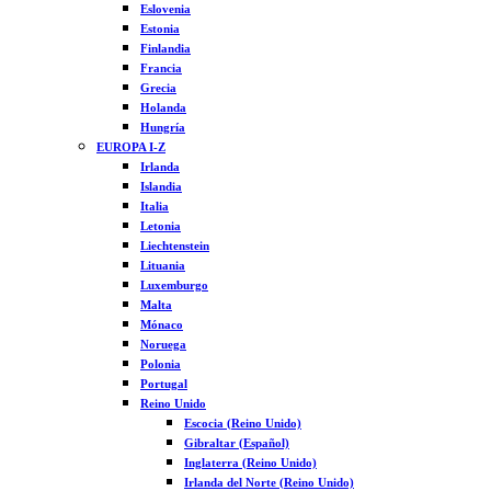
Eslovenia
Estonia
Finlandia
Francia
Grecia
Holanda
Hungría
EUROPA I-Z
Irlanda
Islandia
Italia
Letonia
Liechtenstein
Lituania
Luxemburgo
Malta
Mónaco
Noruega
Polonia
Portugal
Reino Unido
Escocia (Reino Unido)
Gibraltar (Español)
Inglaterra (Reino Unido)
Irlanda del Norte (Reino Unido)