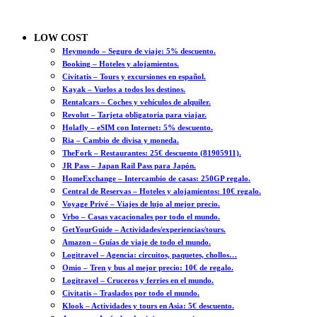
LOW COST
Heymondo – Seguro de viaje: 5% descuento.
Booking – Hoteles y alojamientos.
Civitatis – Tours y excursiones en español.
Kayak – Vuelos a todos los destinos.
Rentalcars – Coches y vehículos de alquiler.
Revolut – Tarjeta obligatoria para viajar.
Holafly – eSIM con Internet: 5% descuento.
Ria – Cambio de divisa y moneda.
TheFork – Restaurantes: 25€ descuento (81905911).
JR Pass – Japan Rail Pass para Japón.
HomeExchange – Intercambio de casas: 250GP regalo.
Central de Reservas – Hoteles y alojamientos: 10€ regalo.
Voyage Privé – Viajes de lujo al mejor precio.
Vrbo – Casas vacacionales por todo el mundo.
GetYourGuide – Actividades/experiencias/tours.
Amazon – Guías de viaje de todo el mundo.
Logitravel – Agencia: circuitos, paquetes, chollos…
Omio – Tren y bus al mejor precio: 10€ de regalo.
Logitravel – Cruceros y ferries en el mundo.
Civitatis – Traslados por todo el mundo.
Klook – Actividades y tours en Asia: 5€ descuento.