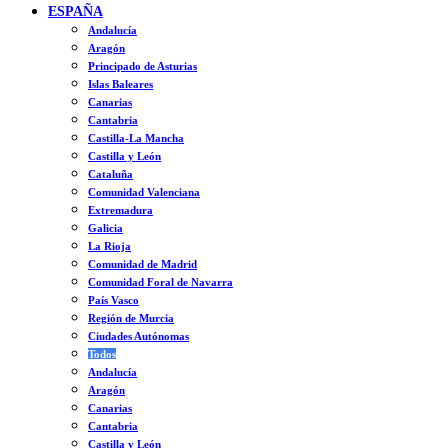
ESPAÑA
Andalucía
Aragón
Principado de Asturias
Islas Baleares
Canarias
Cantabria
Castilla-La Mancha
Castilla y León
Cataluña
Comunidad Valenciana
Extremadura
Galicia
La Rioja
Comunidad de Madrid
Comunidad Foral de Navarra
País Vasco
Región de Murcia
Ciudades Autónomas
Todos
Andalucía
Aragón
Canarias
Cantabria
Castilla y León