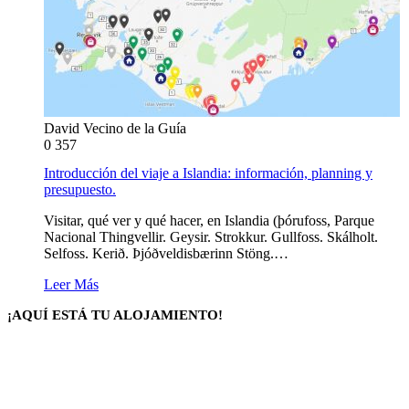
David Vecino de la Guía
0
357
Introducción del viaje a Islandia: información, planning y
presupuesto.
Visitar, qué ver y qué hacer, en Islandia (þórufoss, Parque
Nacional Thingvellir. Geysir. Strokkur. Gullfoss. Skálholt.
Selfoss. Kerið. Þjóðveldisbærinn Stöng.…
Leer Más
¡AQUÍ ESTÁ TU ALOJAMIENTO!