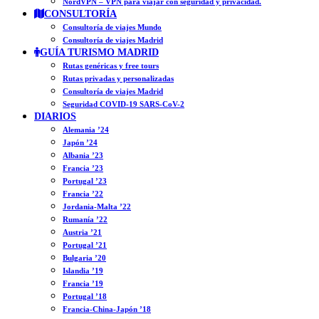
NordVPN – VPN para viajar con seguridad y privacidad.
CONSULTORÍA
Consultoría de viajes Mundo
Consultoría de viajes Madrid
GUÍA TURISMO MADRID
Rutas genéricas y free tours
Rutas privadas y personalizadas
Consultoría de viajes Madrid
Seguridad COVID-19 SARS-CoV-2
DIARIOS
Alemania ’24
Japón ’24
Albania ’23
Francia ’23
Portugal ’23
Francia ’22
Jordania-Malta ’22
Rumanía ’22
Austria ’21
Portugal ’21
Bulgaria ’20
Islandia ’19
Francia ’19
Portugal ’18
Francia-China-Japón ’18