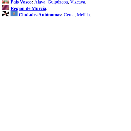
País Vasco
:
Álava
,
Guipúzcoa
,
Vizcaya
.
Región de Murcia
.
Ciudades Autónomas
:
Ceuta
,
Melilla
.