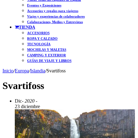
Eventos y Exposiciones
Accesorios y regalos para viajeros
Viajes y experiencias de colaboradores
Colaboraciones, Medios y Entrevistas
TIENDA
ACCESORIOS
ROPA Y CALZADO
TECNOLOGÍA
MOCHILAS Y MALETAS
CAMPING Y EXTERIOR
GUÍAS DE VIAJE Y LIBROS
Inicio
/
Europa
/
Islandia
/
Svartifoss
Svartifoss
Dic
- 2020 -
23 diciembre