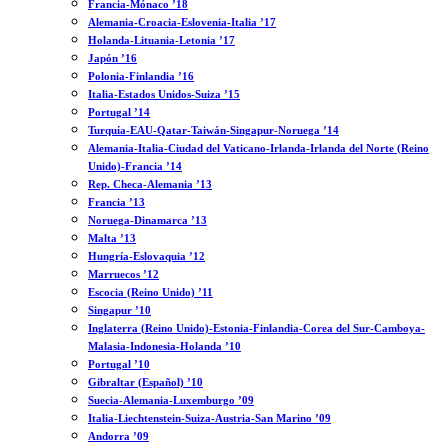
Francia-Mónaco ’18
Alemania-Croacia-Eslovenia-Italia ’17
Holanda-Lituania-Letonia ’17
Japón ’16
Polonia-Finlandia ’16
Italia-Estados Unidos-Suiza ’15
Portugal ’14
Turquía-EAU-Qatar-Taiwán-Singapur-Noruega ’14
Alemania-Italia-Ciudad del Vaticano-Irlanda-Irlanda del Norte (Reino
Unido)-Francia ’14
Rep. Checa-Alemania ’13
Francia ’13
Noruega-Dinamarca ’13
Malta ’13
Hungría-Eslovaquia ’12
Marruecos ’12
Escocia (Reino Unido) ’11
Singapur ’10
Inglaterra (Reino Unido)-Estonia-Finlandia-Corea del Sur-Camboya-
Malasia-Indonesia-Holanda ’10
Portugal ’10
Gibraltar (Español) ’10
Suecia-Alemania-Luxemburgo ’09
Italia-Liechtenstein-Suiza-Austria-San Marino ’09
Andorra ’09