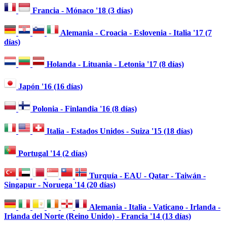
Francia - Mónaco '18 (3 días)
Alemania - Croacia - Eslovenia - Italia '17 (7
días)
Holanda - Lituania - Letonia '17 (8 días)
Japón '16 (16 días)
Polonia - Finlandia '16 (8 días)
Italia - Estados Unidos - Suiza '15 (18 días)
Portugal '14 (2 días)
Turquía - EAU - Qatar - Taiwán -
Singapur - Noruega '14 (20 días)
Alemania - Italia - Vaticano - Irlanda -
Irlanda del Norte (Reino Unido) - Francia '14 (13 días)