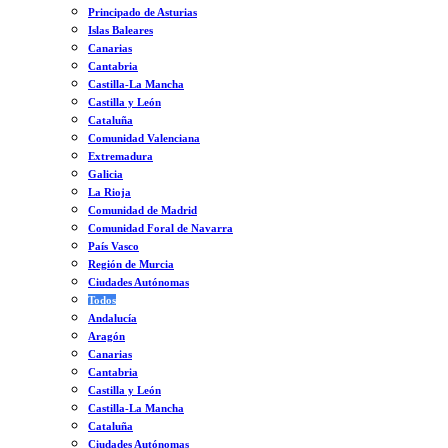
Principado de Asturias
Islas Baleares
Canarias
Cantabria
Castilla-La Mancha
Castilla y León
Cataluña
Comunidad Valenciana
Extremadura
Galicia
La Rioja
Comunidad de Madrid
Comunidad Foral de Navarra
País Vasco
Región de Murcia
Ciudades Autónomas
Todos
Andalucía
Aragón
Canarias
Cantabria
Castilla y León
Castilla-La Mancha
Cataluña
Ciudades Autónomas