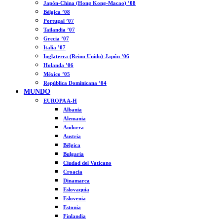
Japón-China (Hong Kong-Macao) ’08
Bélgica ’08
Portugal ’07
Tailandia ’07
Grecia ’07
Italia ’07
Inglaterra (Reino Unido)-Japón ’06
Holanda ’06
México ’05
República Dominicana ’04
MUNDO
EUROPA A-H
Albania
Alemania
Andorra
Austria
Bélgica
Bulgaria
Ciudad del Vaticano
Croacia
Dinamarca
Eslovaquia
Eslovenia
Estonia
Finlandia