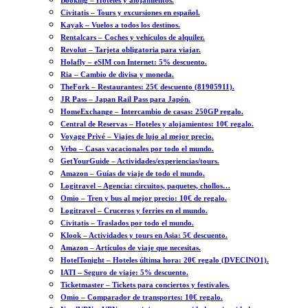
Booking – Hoteles y alojamientos.
Civitatis – Tours y excursiones en español.
Kayak – Vuelos a todos los destinos.
Rentalcars – Coches y vehículos de alquiler.
Revolut – Tarjeta obligatoria para viajar.
Holafly – eSIM con Internet: 5% descuento.
Ria – Cambio de divisa y moneda.
TheFork – Restaurantes: 25€ descuento (81905911).
JR Pass – Japan Rail Pass para Japón.
HomeExchange – Intercambio de casas: 250GP regalo.
Central de Reservas – Hoteles y alojamientos: 10€ regalo.
Voyage Privé – Viajes de lujo al mejor precio.
Vrbo – Casas vacacionales por todo el mundo.
GetYourGuide – Actividades/experiencias/tours.
Amazon – Guías de viaje de todo el mundo.
Logitravel – Agencia: circuitos, paquetes, chollos…
Omio – Tren y bus al mejor precio: 10€ de regalo.
Logitravel – Cruceros y ferries en el mundo.
Civitatis – Traslados por todo el mundo.
Klook – Actividades y tours en Asia: 5€ descuento.
Amazon – Artículos de viaje que necesitas.
HotelTonight – Hoteles última hora: 20€ regalo (DVECINO1).
IATI – Seguro de viaje: 5% descuento.
Ticketmaster – Tickets para conciertos y festivales.
Omio – Comparador de transportes: 10€ regalo.