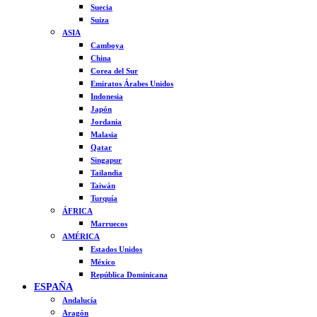
Suecia
Suiza
ASIA
Camboya
China
Corea del Sur
Emiratos Árabes Unidos
Indonesia
Japón
Jordania
Malasia
Qatar
Singapur
Tailandia
Taiwán
Turquía
ÁFRICA
Marruecos
AMÉRICA
Estados Unidos
México
República Dominicana
ESPAÑA
Andalucía
Aragón