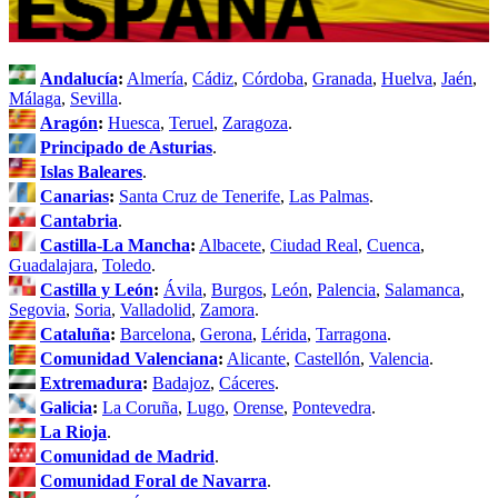
Andalucía
:
Almería
,
Cádiz
,
Córdoba
,
Granada
,
Huelva
,
Jaén
,
Málaga
,
Sevilla
.
Aragón
:
Huesca
,
Teruel
,
Zaragoza
.
Principado de Asturias
.
Islas Baleares
.
Canarias
:
Santa Cruz de Tenerife
,
Las Palmas
.
Cantabria
.
Castilla-La Mancha
:
Albacete
,
Ciudad Real
,
Cuenca
,
Guadalajara
,
Toledo
.
Castilla y León
:
Ávila
,
Burgos
,
León
,
Palencia
,
Salamanca
,
Segovia
,
Soria
,
Valladolid
,
Zamora
.
Cataluña
:
Barcelona
,
Gerona
,
Lérida
,
Tarragona
.
Comunidad Valenciana
:
Alicante
,
Castellón
,
Valencia
.
Extremadura
:
Badajoz
,
Cáceres
.
Galicia
:
La Coruña
,
Lugo
,
Orense
,
Pontevedra
.
La Rioja
.
Comunidad de Madrid
.
Comunidad Foral de Navarra
.