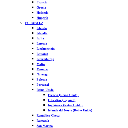
Francia
Grecia
Holanda
Hungría
EUROPA I-Z
Irlanda
Islandia
Italia
Letonia
Liechtenstein
Lituania
Luxemburgo
Malta
Mónaco
Noruega
Polonia
Portugal
Reino Unido
Escocia (Reino Unido)
Gibraltar (Español)
Inglaterra (Reino Unido)
Irlanda del Norte (Reino Unido)
República Checa
Rumanía
San Marino