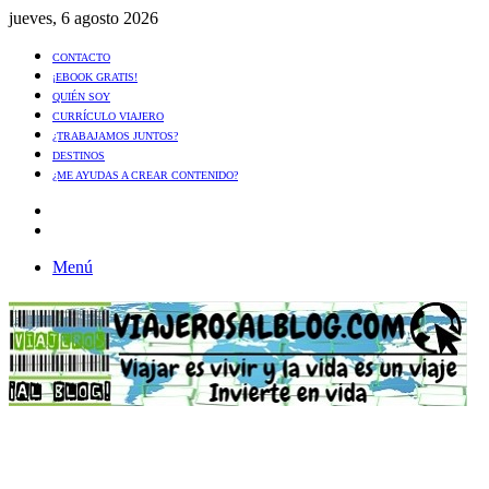
jueves, 6 agosto 2026
CONTACTO
¡EBOOK GRATIS!
QUIÉN SOY
CURRÍCULO VIAJERO
¿TRABAJAMOS JUNTOS?
DESTINOS
¿ME AYUDAS A CREAR CONTENIDO?
Artículo
al
Buscar
azar
Menú