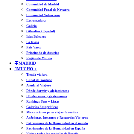
Comunidad de Madrid
Comunidad Foral de Navarra
Comunidad Valenciana
Extremadura
Galicia
Gibraltar (Español)
Islas Baleares
La Rioja
País Vasco
Principado de Asturias
Región de Murcia
MADRID
MUCHO +
Tienda viajera
Canal de Youtube
Ayuda al Viajero
Dónde dormir y alojamientos
Dónde comer y gastronomía
Rankings Tops y Listas
Galerías Fotográficas
Mis canciones para viajar favoritas
Anécdotas, Instantes y Recuerdos Viajeros
Patrimonios de la Humanidad en el mundo
Patrimonios de la Humanidad en España
Visitar todas las capitales de España