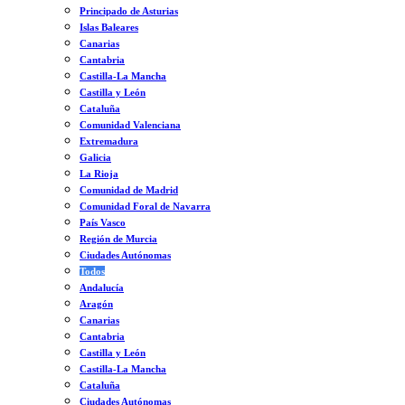
Principado de Asturias
Islas Baleares
Canarias
Cantabria
Castilla-La Mancha
Castilla y León
Cataluña
Comunidad Valenciana
Extremadura
Galicia
La Rioja
Comunidad de Madrid
Comunidad Foral de Navarra
País Vasco
Región de Murcia
Ciudades Autónomas
Todos
Andalucía
Aragón
Canarias
Cantabria
Castilla y León
Castilla-La Mancha
Cataluña
Ciudades Autónomas