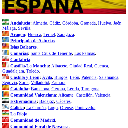
Andalucía
:
Almería
,
Cádiz
,
Córdoba
,
Granada
,
Huelva
,
Jaén
,
Málaga
,
Sevilla
.
Aragón
:
Huesca
,
Teruel
,
Zaragoza
.
Principado de Asturias
.
Islas Baleares
.
Canarias
:
Santa Cruz de Tenerife
,
Las Palmas
.
Cantabria
.
Castilla-La Mancha
:
Albacete
,
Ciudad Real
,
Cuenca
,
Guadalajara
,
Toledo
.
Castilla y León
:
Ávila
,
Burgos
,
León
,
Palencia
,
Salamanca
,
Segovia
,
Soria
,
Valladolid
,
Zamora
.
Cataluña
:
Barcelona
,
Gerona
,
Lérida
,
Tarragona
.
Comunidad Valenciana
:
Alicante
,
Castellón
,
Valencia
.
Extremadura
:
Badajoz
,
Cáceres
.
Galicia
:
La Coruña
,
Lugo
,
Orense
,
Pontevedra
.
La Rioja
.
Comunidad de Madrid
.
Comunidad Foral de Navarra
.