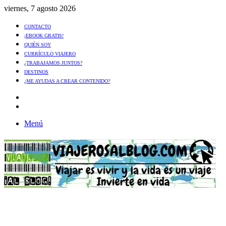
viernes, 7 agosto 2026
CONTACTO
¡EBOOK GRATIS!
QUIÉN SOY
CURRÍCULO VIAJERO
¿TRABAJAMOS JUNTOS?
DESTINOS
¿ME AYUDAS A CREAR CONTENIDO?
Artículo
al
Buscar
azar
Menú