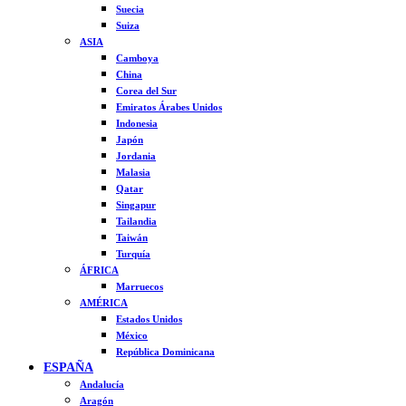
Suecia
Suiza
ASIA
Camboya
China
Corea del Sur
Emiratos Árabes Unidos
Indonesia
Japón
Jordania
Malasia
Qatar
Singapur
Tailandia
Taiwán
Turquía
ÁFRICA
Marruecos
AMÉRICA
Estados Unidos
México
República Dominicana
ESPAÑA
Andalucía
Aragón