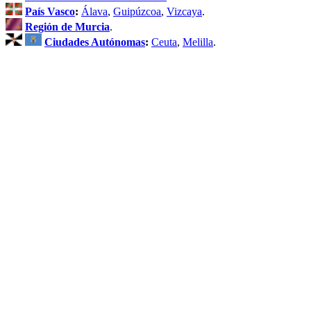
País Vasco
:
Álava
,
Guipúzcoa
,
Vizcaya
.
Región de Murcia
.
Ciudades Autónomas
:
Ceuta
,
Melilla
.