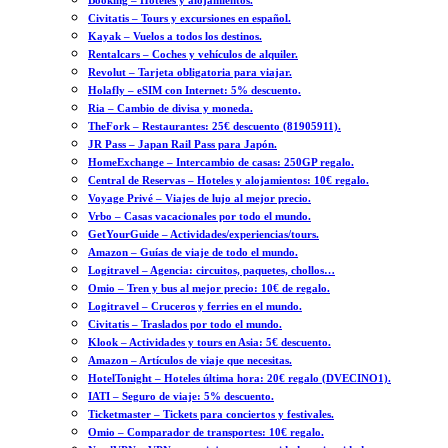
Booking – Hoteles y alojamientos.
Civitatis – Tours y excursiones en español.
Kayak – Vuelos a todos los destinos.
Rentalcars – Coches y vehículos de alquiler.
Revolut – Tarjeta obligatoria para viajar.
Holafly – eSIM con Internet: 5% descuento.
Ria – Cambio de divisa y moneda.
TheFork – Restaurantes: 25€ descuento (81905911).
JR Pass – Japan Rail Pass para Japón.
HomeExchange – Intercambio de casas: 250GP regalo.
Central de Reservas – Hoteles y alojamientos: 10€ regalo.
Voyage Privé – Viajes de lujo al mejor precio.
Vrbo – Casas vacacionales por todo el mundo.
GetYourGuide – Actividades/experiencias/tours.
Amazon – Guías de viaje de todo el mundo.
Logitravel – Agencia: circuitos, paquetes, chollos…
Omio – Tren y bus al mejor precio: 10€ de regalo.
Logitravel – Cruceros y ferries en el mundo.
Civitatis – Traslados por todo el mundo.
Klook – Actividades y tours en Asia: 5€ descuento.
Amazon – Artículos de viaje que necesitas.
HotelTonight – Hoteles última hora: 20€ regalo (DVECINO1).
IATI – Seguro de viaje: 5% descuento.
Ticketmaster – Tickets para conciertos y festivales.
Omio – Comparador de transportes: 10€ regalo.