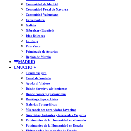
Comunidad de Madrid
Comunidad Foral de Navarra
Comunidad Valenciana
Extremadura
Galicia
Gibraltar (Español)
Islas Baleares
La Rioja
País Vasco
Principado de Asturias
Región de Murcia
MADRID
MUCHO +
Tienda viajera
Canal de Youtube
Ayuda al Viajero
Dónde dormir y alojamientos
Dónde comer y gastronomía
Rankings Tops y Listas
Galerías Fotográficas
Mis canciones para viajar favoritas
Anécdotas, Instantes y Recuerdos Viajeros
Patrimonios de la Humanidad en el mundo
Patrimonios de la Humanidad en España
Visitar todas las capitales de España