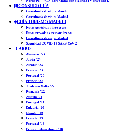
NordVPN – VPN para viajar con seguridad y privacidad.
CONSULTORÍA
Consultoría de viajes Mundo
Consultoría de viajes Madrid
GUÍA TURISMO MADRID
Rutas genéricas y free tours
Rutas privadas y personalizadas
Consultoría de viajes Madrid
Seguridad COVID-19 SARS-CoV-2
DIARIOS
Alemania ’24
Japón ’24
Albania ’23
Francia ’23
Portugal ’23
Francia ’22
Jordania-Malta ’22
Rumanía ’22
Austria ’21
Portugal ’21
Bulgaria ’20
Islandia ’19
Francia ’19
Portugal ’18
Francia-China-Japón ’18