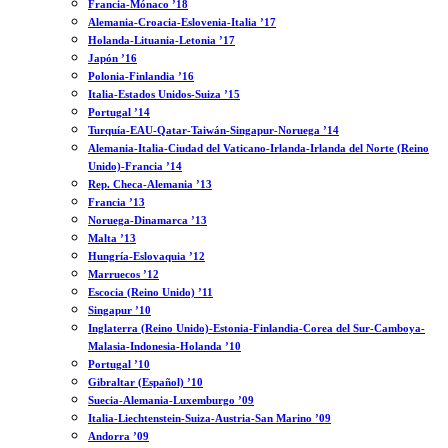
Francia-Mónaco ’18
Alemania-Croacia-Eslovenia-Italia ’17
Holanda-Lituania-Letonia ’17
Japón ’16
Polonia-Finlandia ’16
Italia-Estados Unidos-Suiza ’15
Portugal ’14
Turquía-EAU-Qatar-Taiwán-Singapur-Noruega ’14
Alemania-Italia-Ciudad del Vaticano-Irlanda-Irlanda del Norte (Reino
Unido)-Francia ’14
Rep. Checa-Alemania ’13
Francia ’13
Noruega-Dinamarca ’13
Malta ’13
Hungría-Eslovaquia ’12
Marruecos ’12
Escocia (Reino Unido) ’11
Singapur ’10
Inglaterra (Reino Unido)-Estonia-Finlandia-Corea del Sur-Camboya-
Malasia-Indonesia-Holanda ’10
Portugal ’10
Gibraltar (Español) ’10
Suecia-Alemania-Luxemburgo ’09
Italia-Liechtenstein-Suiza-Austria-San Marino ’09
Andorra ’09