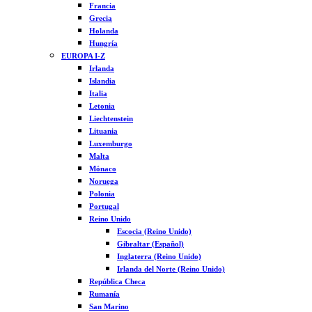
Francia
Grecia
Holanda
Hungría
EUROPA I-Z
Irlanda
Islandia
Italia
Letonia
Liechtenstein
Lituania
Luxemburgo
Malta
Mónaco
Noruega
Polonia
Portugal
Reino Unido
Escocia (Reino Unido)
Gibraltar (Español)
Inglaterra (Reino Unido)
Irlanda del Norte (Reino Unido)
República Checa
Rumanía
San Marino