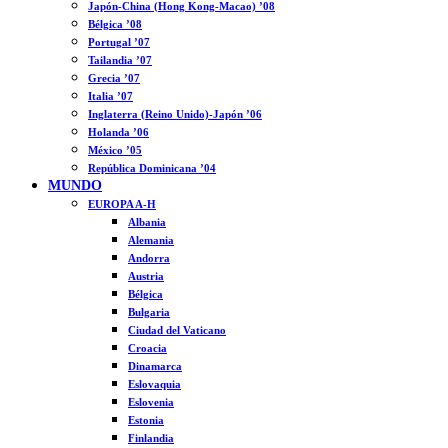
Japón-China (Hong Kong-Macao) ’08
Bélgica ’08
Portugal ’07
Tailandia ’07
Grecia ’07
Italia ’07
Inglaterra (Reino Unido)-Japón ’06
Holanda ’06
México ’05
República Dominicana ’04
MUNDO
EUROPA A-H
Albania
Alemania
Andorra
Austria
Bélgica
Bulgaria
Ciudad del Vaticano
Croacia
Dinamarca
Eslovaquia
Eslovenia
Estonia
Finlandia