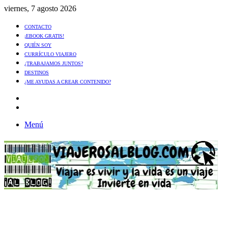
viernes, 7 agosto 2026
CONTACTO
¡EBOOK GRATIS!
QUIÉN SOY
CURRÍCULO VIAJERO
¿TRABAJAMOS JUNTOS?
DESTINOS
¿ME AYUDAS A CREAR CONTENIDO?
Artículo
al
Buscar
azar
Menú