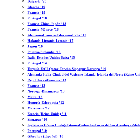
Bulgaria ’20
Islandia ’19
Francia ’19
Portugal ’18
Francia-China-Japón ’18
Francia-Mónaco ’18
Alemania-Croacia-Eslovenia-Italia ’17
Holanda-Lituania-Letonia ’17
Japón ’16
Polonia-Finlandia ’16
Italia-Estados Unidos-Suiza ’15
Portugal ’14
Turquía-EAU-Qatar-Taiwán-Singapur-Noruega ’14
Alemania-Italia-Ciudad del Vaticano-Irlanda-Irlanda del Norte (Reino Un
Rep. Checa-Alemania ’13
Francia ’13
Noruega-Dinamarca ’13
Malta ’13
Hungría-Eslovaquia ’12
Marruecos ’12
Escocia (Reino Unido) ’11
Singapur ’10
Inglaterra (Reino Unido)-Estonia-Finlandia-Corea del Sur-Camboya-Mala
Portugal ’10
Gibraltar (Español) ’10