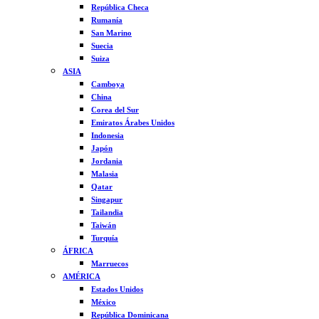
República Checa
Rumanía
San Marino
Suecia
Suiza
ASIA
Camboya
China
Corea del Sur
Emiratos Árabes Unidos
Indonesia
Japón
Jordania
Malasia
Qatar
Singapur
Tailandia
Taiwán
Turquía
ÁFRICA
Marruecos
AMÉRICA
Estados Unidos
México
República Dominicana