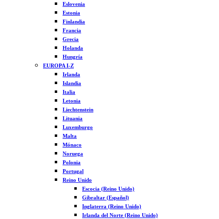
Eslovenia
Estonia
Finlandia
Francia
Grecia
Holanda
Hungría
EUROPA I-Z
Irlanda
Islandia
Italia
Letonia
Liechtenstein
Lituania
Luxemburgo
Malta
Mónaco
Noruega
Polonia
Portugal
Reino Unido
Escocia (Reino Unido)
Gibraltar (Español)
Inglaterra (Reino Unido)
Irlanda del Norte (Reino Unido)