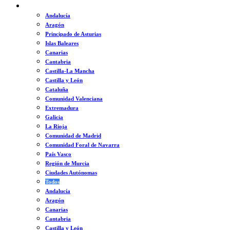
ESPAÑA
Andalucía
Aragón
Principado de Asturias
Islas Baleares
Canarias
Cantabria
Castilla-La Mancha
Castilla y León
Cataluña
Comunidad Valenciana
Extremadura
Galicia
La Rioja
Comunidad de Madrid
Comunidad Foral de Navarra
País Vasco
Región de Murcia
Ciudades Autónomas
Todos
Andalucía
Aragón
Canarias
Cantabria
Castilla y León