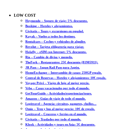
LOW COST
Heymondo – Seguro de viaje: 5% descuento.
Booking – Hoteles y alojamientos.
Civitatis – Tours y excursiones en español.
Kayak – Vuelos a todos los destinos.
Rentalcars – Coches y vehículos de alquiler.
Revolut – Tarjeta obligatoria para viajar.
Holafly – eSIM con Internet: 5% descuento.
Ria – Cambio de divisa y moneda.
TheFork – Restaurantes: 25€ descuento (81905911).
JR Pass – Japan Rail Pass para Japón.
HomeExchange – Intercambio de casas: 250GP regalo.
Central de Reservas – Hoteles y alojamientos: 10€ regalo.
Voyage Privé – Viajes de lujo al mejor precio.
Vrbo – Casas vacacionales por todo el mundo.
GetYourGuide – Actividades/experiencias/tours.
Amazon – Guías de viaje de todo el mundo.
Logitravel – Agencia: circuitos, paquetes, chollos…
Omio – Tren y bus al mejor precio: 10€ de regalo.
Logitravel – Cruceros y ferries en el mundo.
Civitatis – Traslados por todo el mundo.
Klook – Actividades y tours en Asia: 5€ descuento.