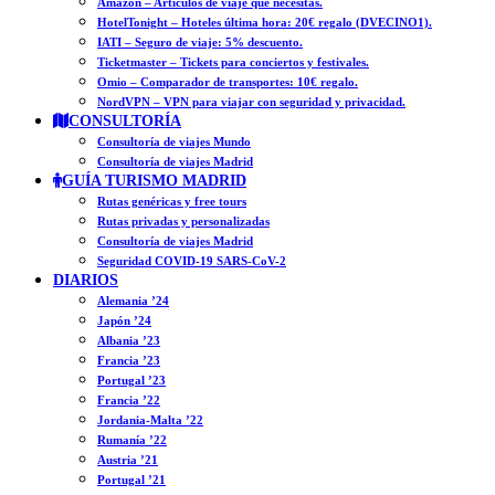
Amazon – Artículos de viaje que necesitas.
HotelTonight – Hoteles última hora: 20€ regalo (DVECINO1).
IATI – Seguro de viaje: 5% descuento.
Ticketmaster – Tickets para conciertos y festivales.
Omio – Comparador de transportes: 10€ regalo.
NordVPN – VPN para viajar con seguridad y privacidad.
CONSULTORÍA
Consultoría de viajes Mundo
Consultoría de viajes Madrid
GUÍA TURISMO MADRID
Rutas genéricas y free tours
Rutas privadas y personalizadas
Consultoría de viajes Madrid
Seguridad COVID-19 SARS-CoV-2
DIARIOS
Alemania ’24
Japón ’24
Albania ’23
Francia ’23
Portugal ’23
Francia ’22
Jordania-Malta ’22
Rumanía ’22
Austria ’21
Portugal ’21