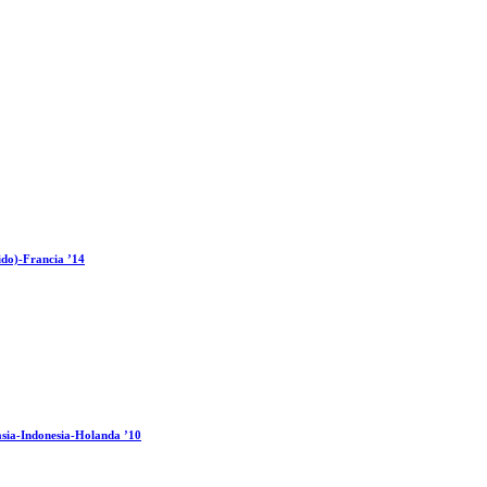
ido)-Francia ’14
sia-Indonesia-Holanda ’10