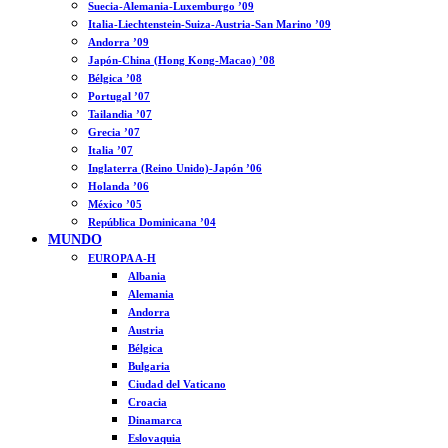
Suecia-Alemania-Luxemburgo ’09
Italia-Liechtenstein-Suiza-Austria-San Marino ’09
Andorra ’09
Japón-China (Hong Kong-Macao) ’08
Bélgica ’08
Portugal ’07
Tailandia ’07
Grecia ’07
Italia ’07
Inglaterra (Reino Unido)-Japón ’06
Holanda ’06
México ’05
República Dominicana ’04
MUNDO
EUROPA A-H
Albania
Alemania
Andorra
Austria
Bélgica
Bulgaria
Ciudad del Vaticano
Croacia
Dinamarca
Eslovaquia