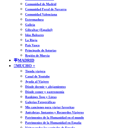
Comunidad de Madrid
Comunidad Foral de Navarra
Comunidad Valenciana
Extremadura
Galicia
Gibraltar (Español)
Islas Baleares
La Rioja
País Vasco
Principado de Asturias
Región de Murcia
MADRID
MUCHO +
Tienda viajera
Canal de Youtube
Ayuda al Viajero
Dónde dormir y alojamientos
Dónde comer y gastronomía
Rankings Tops y Listas
Galerías Fotográficas
Mis canciones para viajar favoritas
Anécdotas, Instantes y Recuerdos Viajeros
Patrimonios de la Humanidad en el mundo
Patrimonios de la Humanidad en España
Visitar todas las capitales de España