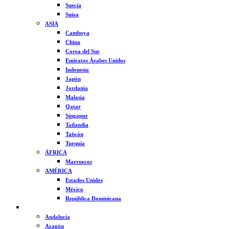
Suecia
Suiza
ASIA
Camboya
China
Corea del Sur
Emiratos Árabes Unidos
Indonesia
Japón
Jordania
Malasia
Qatar
Singapur
Tailandia
Taiwán
Turquía
ÁFRICA
Marruecos
AMÉRICA
Estados Unidos
México
República Dominicana
ESPAÑA
Andalucía
Aragón