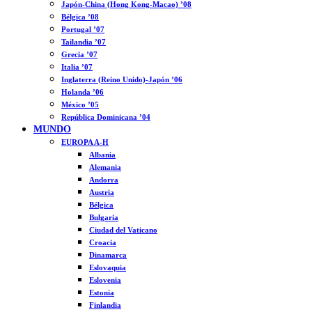
Japón-China (Hong Kong-Macao) ’08
Bélgica ’08
Portugal ’07
Tailandia ’07
Grecia ’07
Italia ’07
Inglaterra (Reino Unido)-Japón ’06
Holanda ’06
México ’05
República Dominicana ’04
MUNDO
EUROPA A-H
Albania
Alemania
Andorra
Austria
Bélgica
Bulgaria
Ciudad del Vaticano
Croacia
Dinamarca
Eslovaquia
Eslovenia
Estonia
Finlandia