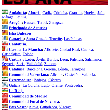
Andalucía
:
Almería
,
Cádiz
,
Córdoba
,
Granada
,
Huelva
,
Jaén
,
Málaga
,
Sevilla
.
Aragón
:
Huesca
,
Teruel
,
Zaragoza
.
Principado de Asturias
.
Islas Baleares
.
Canarias
:
Santa Cruz de Tenerife
,
Las Palmas
.
Cantabria
.
Castilla-La Mancha
:
Albacete
,
Ciudad Real
,
Cuenca
,
Guadalajara
,
Toledo
.
Castilla y León
:
Ávila
,
Burgos
,
León
,
Palencia
,
Salamanca
,
Segovia
,
Soria
,
Valladolid
,
Zamora
.
Cataluña
:
Barcelona
,
Gerona
,
Lérida
,
Tarragona
.
Comunidad Valenciana
:
Alicante
,
Castellón
,
Valencia
.
Extremadura
:
Badajoz
,
Cáceres
.
Galicia
:
La Coruña
,
Lugo
,
Orense
,
Pontevedra
.
La Rioja
.
Comunidad de Madrid
.
Comunidad Foral de Navarra
.
País Vasco
:
Álava
,
Guipúzcoa
,
Vizcaya
.