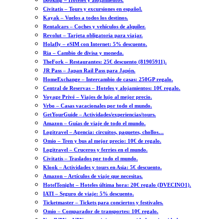
Booking – Hoteles y alojamientos.
Civitatis – Tours y excursiones en español.
Kayak – Vuelos a todos los destinos.
Rentalcars – Coches y vehículos de alquiler.
Revolut – Tarjeta obligatoria para viajar.
Holafly – eSIM con Internet: 5% descuento.
Ria – Cambio de divisa y moneda.
TheFork – Restaurantes: 25€ descuento (81905911).
JR Pass – Japan Rail Pass para Japón.
HomeExchange – Intercambio de casas: 250GP regalo.
Central de Reservas – Hoteles y alojamientos: 10€ regalo.
Voyage Privé – Viajes de lujo al mejor precio.
Vrbo – Casas vacacionales por todo el mundo.
GetYourGuide – Actividades/experiencias/tours.
Amazon – Guías de viaje de todo el mundo.
Logitravel – Agencia: circuitos, paquetes, chollos…
Omio – Tren y bus al mejor precio: 10€ de regalo.
Logitravel – Cruceros y ferries en el mundo.
Civitatis – Traslados por todo el mundo.
Klook – Actividades y tours en Asia: 5€ descuento.
Amazon – Artículos de viaje que necesitas.
HotelTonight – Hoteles última hora: 20€ regalo (DVECINO1).
IATI – Seguro de viaje: 5% descuento.
Ticketmaster – Tickets para conciertos y festivales.
Omio – Comparador de transportes: 10€ regalo.