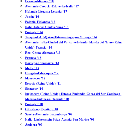
Francia-Mónaco ’18
Alemania-Croacia-Eslovenia-Italia ’17
Holanda-Lituania-Letonia ’17
Japón ’16
Polonia-Finlandia ’16
Italia-Estados Unidos-Suiza ’15
Portugal ’14
Turquía-EAU-Qatar-Taiwán-Singapur-Noruega ’14
Alemania-Italia-Ciudad del Vaticano-Irlanda-Irlanda del Norte (Reino
Unido)-Francia ’14
Rep. Checa-Alemania ’13
Francia ’13
Noruega-Dinamarca ’13
Malta ’13
Hungría-Eslovaquia ’12
Marruecos ’12
Escocia (Reino Unido) ’11
Singapur ’10
Inglaterra (Reino Unido)-Estonia-Finlandia-Corea del Sur-Camboya-
Malasia-Indonesia-Holanda ’10
Portugal ’10
Gibraltar (Español) ’10
Suecia-Alemania-Luxemburgo ’09
Italia-Liechtenstein-Suiza-Austria-San Marino ’09
Andorra ’09