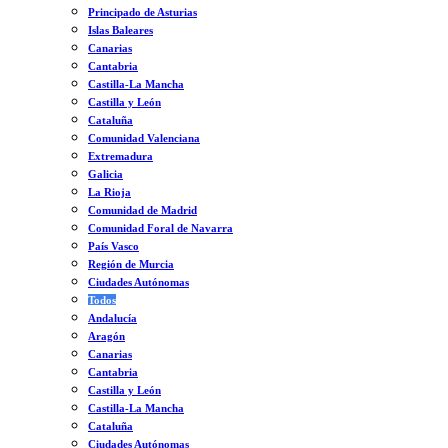
Principado de Asturias
Islas Baleares
Canarias
Cantabria
Castilla-La Mancha
Castilla y León
Cataluña
Comunidad Valenciana
Extremadura
Galicia
La Rioja
Comunidad de Madrid
Comunidad Foral de Navarra
País Vasco
Región de Murcia
Ciudades Autónomas
Todos
Andalucía
Aragón
Canarias
Cantabria
Castilla y León
Castilla-La Mancha
Cataluña
Ciudades Autónomas