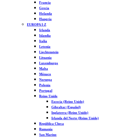
Francia
Grecia
Holanda
Hungría
EUROPA I-Z
Irlanda
Islandia
Italia
Letonia
Liechtenstein
Lituania
Luxemburgo
Malta
Mónaco
Noruega
Polonia
Portugal
Reino Unido
Escocia (Reino Unido)
Gibraltar (Español)
Inglaterra (Reino Unido)
Irlanda del Norte (Reino Unido)
República Checa
Rumanía
San Marino