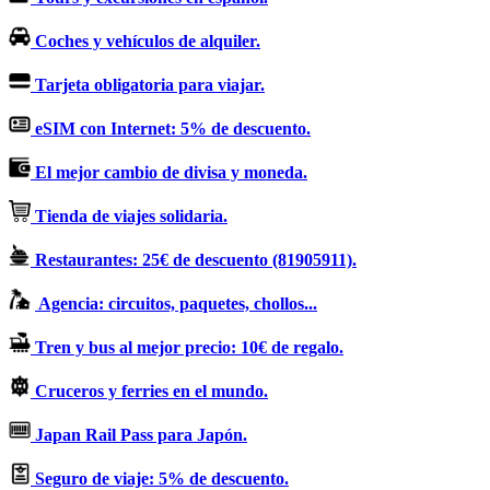
Coches y vehículos de alquiler.
Tarjeta obligatoria para viajar.
eSIM con Internet: 5% de descuento.
El mejor cambio de divisa y moneda.
Tienda de viajes solidaria.
Restaurantes: 25€ de descuento (81905911).
Agencia: circuitos, paquetes, chollos...
Tren y bus al mejor precio: 10€ de regalo.
Cruceros y ferries en el mundo.
Japan Rail Pass para Japón.
Seguro de viaje: 5% de descuento.