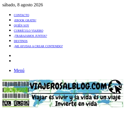
sábado, 8 agosto 2026
CONTACTO
¡EBOOK GRATIS!
QUIÉN SOY
CURRÍCULO VIAJERO
¿TRABAJAMOS JUNTOS?
DESTINOS
¿ME AYUDAS A CREAR CONTENIDO?
Artículo
al
Buscar
azar
Menú