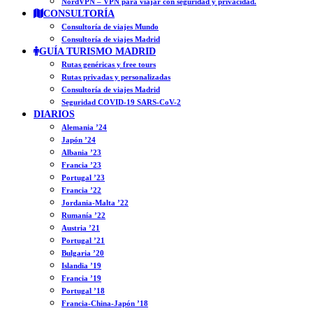
NordVPN – VPN para viajar con seguridad y privacidad.
CONSULTORÍA
Consultoría de viajes Mundo
Consultoría de viajes Madrid
GUÍA TURISMO MADRID
Rutas genéricas y free tours
Rutas privadas y personalizadas
Consultoría de viajes Madrid
Seguridad COVID-19 SARS-CoV-2
DIARIOS
Alemania ’24
Japón ’24
Albania ’23
Francia ’23
Portugal ’23
Francia ’22
Jordania-Malta ’22
Rumanía ’22
Austria ’21
Portugal ’21
Bulgaria ’20
Islandia ’19
Francia ’19
Portugal ’18
Francia-China-Japón ’18