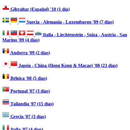
Gibraltar (Español) '10 (1 día)
Suecia - Alemania - Luxemburgo '09 (7 días)
Italia - Liechtenstein - Suiza - Austria - San
Marino '09 (4 días)
Andorra '09 (2 días)
Japón - China (Hong Kong & Macao) '08 (23 días)
Bélgica '08 (5 días)
Portugal '07 (3 días)
Tailandia '07 (15 días)
Grecia '07 (3 días)
Italia '07 (4 días)