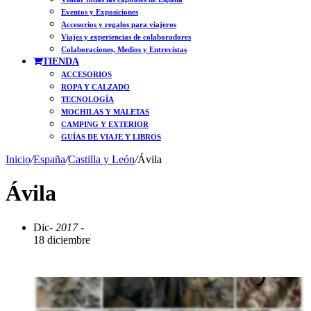
Eventos y Exposiciones
Accesorios y regalos para viajeros
Viajes y experiencias de colaboradores
Colaboraciones, Medios y Entrevistas
TIENDA
ACCESORIOS
ROPA Y CALZADO
TECNOLOGÍA
MOCHILAS Y MALETAS
CAMPING Y EXTERIOR
GUÍAS DE VIAJE Y LIBROS
Inicio
/
España
/
Castilla y León
/
Ávila
Ávila
Dic
- 2017 -
18 diciembre