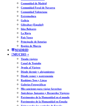
Comunidad de Madrid
Comunidad Foral de Navarra
Comunidad Valenciana
Extremadura
Galicia
Gibraltar (Español)
Islas Baleares
La Rioja
País Vasco
Principado de Asturias
Región de Murcia
MADRID
MUCHO +
Tienda viajera
Canal de Youtube
Ayuda al Viajero
Dónde dormir y alojamientos
Dónde comer y gastronomía
Rankings Tops y Listas
Galerías Fotográficas
Mis canciones para viajar favoritas
Anécdotas, Instantes y Recuerdos Viajeros
Patrimonios de la Humanidad en el mundo
Patrimonios de la Humanidad en España
Visitar todas las capitales de España