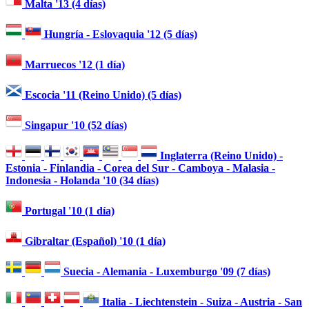
Malta '13 (4 días)
Hungría - Eslovaquia '12 (5 días)
Marruecos '12 (1 día)
Escocia '11 (Reino Unido) (5 días)
Singapur '10 (52 días)
Inglaterra (Reino Unido) -
Estonia - Finlandia - Corea del Sur - Camboya - Malasia -
Indonesia - Holanda '10 (34 días)
Portugal '10 (1 día)
Gibraltar (Español) '10 (1 día)
Suecia - Alemania - Luxemburgo '09 (7 días)
Italia - Liechtenstein - Suiza - Austria - San