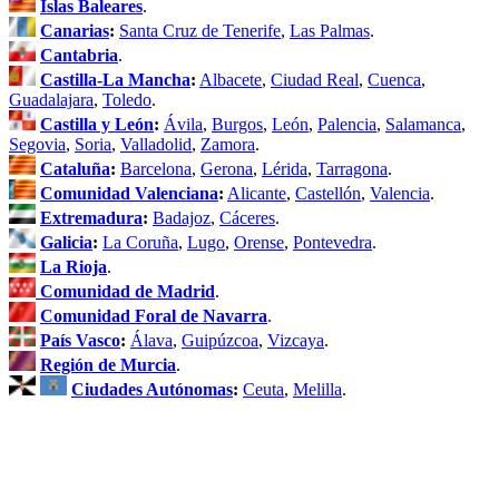
Islas Baleares
.
Canarias
:
Santa Cruz de Tenerife
,
Las Palmas
.
Cantabria
.
Castilla-La Mancha
:
Albacete
,
Ciudad Real
,
Cuenca
,
Guadalajara
,
Toledo
.
Castilla y León
:
Ávila
,
Burgos
,
León
,
Palencia
,
Salamanca
,
Segovia
,
Soria
,
Valladolid
,
Zamora
.
Cataluña
:
Barcelona
,
Gerona
,
Lérida
,
Tarragona
.
Comunidad Valenciana
:
Alicante
,
Castellón
,
Valencia
.
Extremadura
:
Badajoz
,
Cáceres
.
Galicia
:
La Coruña
,
Lugo
,
Orense
,
Pontevedra
.
La Rioja
.
Comunidad de Madrid
.
Comunidad Foral de Navarra
.
País Vasco
:
Álava
,
Guipúzcoa
,
Vizcaya
.
Región de Murcia
.
Ciudades Autónomas
:
Ceuta
,
Melilla
.