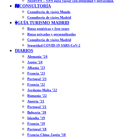
NordVPN – VPN para viajar con seguridad y privacidad.
CONSULTORÍA
Consultoría de viajes Mundo
Consultoría de viajes Madrid
GUÍA TURISMO MADRID
Rutas genéricas y free tours
Rutas privadas y personalizadas
Consultoría de viajes Madrid
Seguridad COVID-19 SARS-CoV-2
DIARIOS
Alemania ’24
Japón ’24
Albania ’23
Francia ’23
Portugal ’23
Francia ’22
Jordania-Malta ’22
Rumanía ’22
Austria ’21
Portugal ’21
Bulgaria ’20
Islandia ’19
Francia ’19
Portugal ’18
Francia-China-Japón ’18