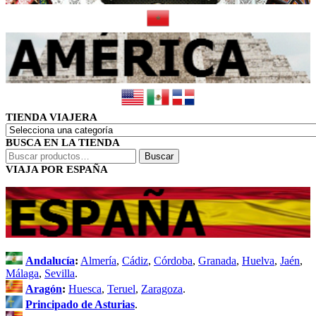
TIENDA VIAJERA
BUSCA EN LA TIENDA
Buscar
Buscar
por:
VIAJA POR ESPAÑA
Andalucía
:
Almería
,
Cádiz
,
Córdoba
,
Granada
,
Huelva
,
Jaén
,
Málaga
,
Sevilla
.
Aragón
:
Huesca
,
Teruel
,
Zaragoza
.
Principado de Asturias
.