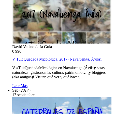
David Vecino de la Guía
0
990
V Tuit Quedada Micológica, 2017 (Navaluenga, Ávila).
V #TuitQuedadaMicológica en Navaluenga (Ávila): setas,
naturaleza, gastronomía, cultura, patrimonio… ¡y bloggers
(aka amigos)! Visitar, qué ver y qué hacer,…
Leer Más
Sep
- 2017 -
13 septiembre