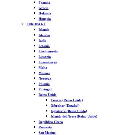
Francia
Grecia
Holanda
Hungría
EUROPA I-Z
Irlanda
Islandia
Italia
Letonia
Liechtenstein
Lituania
Luxemburgo
Malta
Mónaco
Noruega
Polonia
Portugal
Reino Unido
Escocia (Reino Unido)
Gibraltar (Español)
Inglaterra (Reino Unido)
Irlanda del Norte (Reino Unido)
República Checa
Rumanía
San Marino