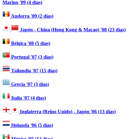
Marino '09 (4 días)
Andorra '09 (2 días)
Japón - China (Hong Kong & Macao) '08 (23 días)
Bélgica '08 (5 días)
Portugal '07 (3 días)
Tailandia '07 (15 días)
Grecia '07 (3 días)
Italia '07 (4 días)
Inglaterra (Reino Unido) - Japón '06 (13 días)
Holanda '06 (5 días)
México '05 (12 días)