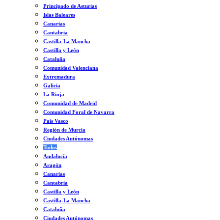
Principado de Asturias
Islas Baleares
Canarias
Cantabria
Castilla-La Mancha
Castilla y León
Cataluña
Comunidad Valenciana
Extremadura
Galicia
La Rioja
Comunidad de Madrid
Comunidad Foral de Navarra
País Vasco
Región de Murcia
Ciudades Autónomas
Todos
Andalucía
Aragón
Canarias
Cantabria
Castilla y León
Castilla-La Mancha
Cataluña
Ciudades Autónomas