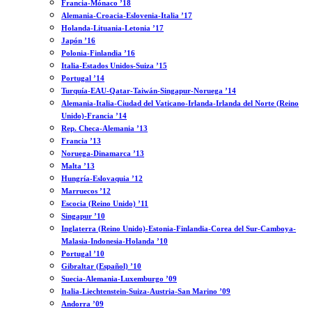
Francia-Mónaco ’18
Alemania-Croacia-Eslovenia-Italia ’17
Holanda-Lituania-Letonia ’17
Japón ’16
Polonia-Finlandia ’16
Italia-Estados Unidos-Suiza ’15
Portugal ’14
Turquía-EAU-Qatar-Taiwán-Singapur-Noruega ’14
Alemania-Italia-Ciudad del Vaticano-Irlanda-Irlanda del Norte (Reino
Unido)-Francia ’14
Rep. Checa-Alemania ’13
Francia ’13
Noruega-Dinamarca ’13
Malta ’13
Hungría-Eslovaquia ’12
Marruecos ’12
Escocia (Reino Unido) ’11
Singapur ’10
Inglaterra (Reino Unido)-Estonia-Finlandia-Corea del Sur-Camboya-
Malasia-Indonesia-Holanda ’10
Portugal ’10
Gibraltar (Español) ’10
Suecia-Alemania-Luxemburgo ’09
Italia-Liechtenstein-Suiza-Austria-San Marino ’09
Andorra ’09