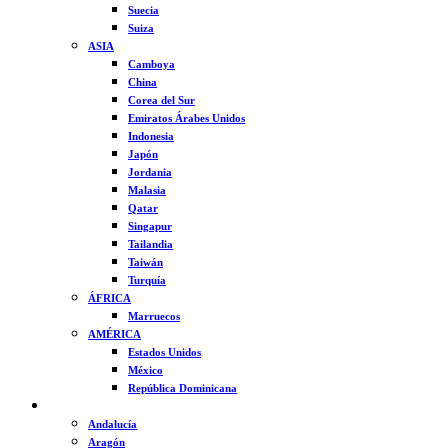
Suecia
Suiza
ASIA
Camboya
China
Corea del Sur
Emiratos Árabes Unidos
Indonesia
Japón
Jordania
Malasia
Qatar
Singapur
Tailandia
Taiwán
Turquía
ÁFRICA
Marruecos
AMÉRICA
Estados Unidos
México
República Dominicana
ESPAÑA
Andalucía
Aragón