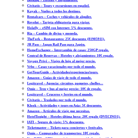
Booking – Hoteles y alojamientos.
Civitatis – Tours y excursiones en español.
Kayak – Vuelos a todos los destinos.
Rentalcars – Coches y vehículos de alquiler.
Revolut – Tarjeta obligatoria para viajar.
Holafly – eSIM con Internet: 5% descuento.
Ria – Cambio de divisa y moneda.
TheFork – Restaurantes: 25€ descuento (81905911).
JR Pass – Japan Rail Pass para Japón.
HomeExchange – Intercambio de casas: 250GP regalo.
Central de Reservas – Hoteles y alojamientos: 10€ regalo.
Voyage Privé – Viajes de lujo al mejor precio.
Vrbo – Casas vacacionales por todo el mundo.
GetYourGuide – Actividades/experiencias/tours.
Amazon – Guías de viaje de todo el mundo.
Logitravel – Agencia: circuitos, paquetes, chollos…
Omio – Tren y bus al mejor precio: 10€ de regalo.
Logitravel – Cruceros y ferries en el mundo.
Civitatis – Traslados por todo el mundo.
Klook – Actividades y tours en Asia: 5€ descuento.
Amazon – Artículos de viaje que necesitas.
HotelTonight – Hoteles última hora: 20€ regalo (DVECINO1).
IATI – Seguro de viaje: 5% descuento.
Ticketmaster – Tickets para conciertos y festivales.
Omio – Comparador de transportes: 10€ regalo.