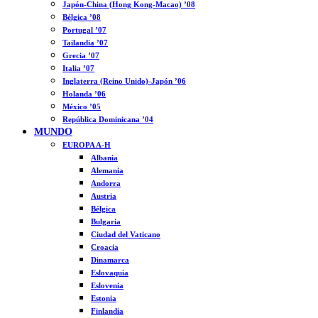
Japón-China (Hong Kong-Macao) ’08
Bélgica ’08
Portugal ’07
Tailandia ’07
Grecia ’07
Italia ’07
Inglaterra (Reino Unido)-Japón ’06
Holanda ’06
México ’05
República Dominicana ’04
MUNDO
EUROPA A-H
Albania
Alemania
Andorra
Austria
Bélgica
Bulgaria
Ciudad del Vaticano
Croacia
Dinamarca
Eslovaquia
Eslovenia
Estonia
Finlandia