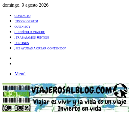
domingo, 9 agosto 2026
CONTACTO
¡EBOOK GRATIS!
QUIÉN SOY
CURRÍCULO VIAJERO
¿TRABAJAMOS JUNTOS?
DESTINOS
¿ME AYUDAS A CREAR CONTENIDO?
Artículo
al
Buscar
azar
Menú