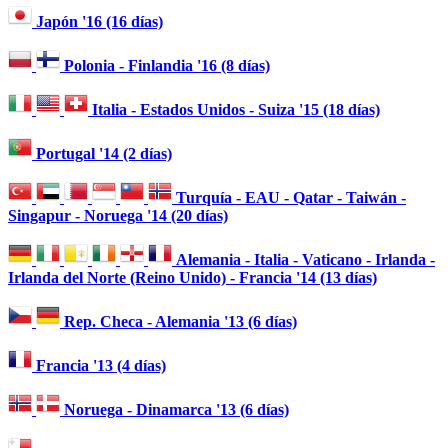
Japón '16 (16 días)
Polonia - Finlandia '16 (8 días)
Italia - Estados Unidos - Suiza '15 (18 días)
Portugal '14 (2 días)
Turquía - EAU - Qatar - Taiwán -
Singapur - Noruega '14 (20 días)
Alemania - Italia - Vaticano - Irlanda -
Irlanda del Norte (Reino Unido) - Francia '14 (13 días)
Rep. Checa - Alemania '13 (6 días)
Francia '13 (4 días)
Noruega - Dinamarca '13 (6 días)