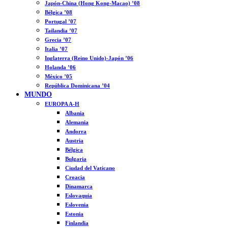
Japón-China (Hong Kong-Macao) ’08
Bélgica ’08
Portugal ’07
Tailandia ’07
Grecia ’07
Italia ’07
Inglaterra (Reino Unido)-Japón ’06
Holanda ’06
México ’05
República Dominicana ’04
MUNDO
EUROPA A-H
Albania
Alemania
Andorra
Austria
Bélgica
Bulgaria
Ciudad del Vaticano
Croacia
Dinamarca
Eslovaquia
Eslovenia
Estonia
Finlandia