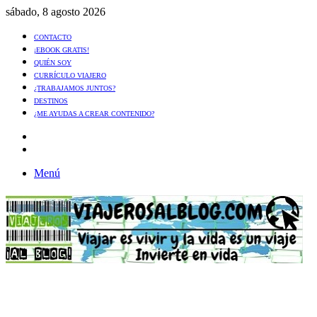
sábado, 8 agosto 2026
CONTACTO
¡EBOOK GRATIS!
QUIÉN SOY
CURRÍCULO VIAJERO
¿TRABAJAMOS JUNTOS?
DESTINOS
¿ME AYUDAS A CREAR CONTENIDO?
Artículo
al
Buscar
azar
Menú