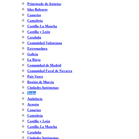
Principado de Asturias
Islas Baleares
Canarias
Cantabria
Castilla-La Mancha
Castilla y León
Cataluña
Comunidad Valenciana
Extremadura
Galicia
La Rioja
Comunidad de Madrid
Comunidad Foral de Navarra
País Vasco
Región de Murcia
Ciudades Autónomas
Todos
Andalucía
Aragón
Canarias
Cantabria
Castilla y León
Castilla-La Mancha
Cataluña
Ciudades Autónomas