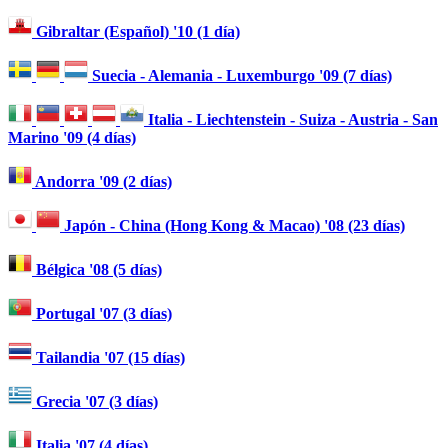
Gibraltar (Español) '10 (1 día)
Suecia - Alemania - Luxemburgo '09 (7 días)
Italia - Liechtenstein - Suiza - Austria - San
Marino '09 (4 días)
Andorra '09 (2 días)
Japón - China (Hong Kong & Macao) '08 (23 días)
Bélgica '08 (5 días)
Portugal '07 (3 días)
Tailandia '07 (15 días)
Grecia '07 (3 días)
Italia '07 (4 días)