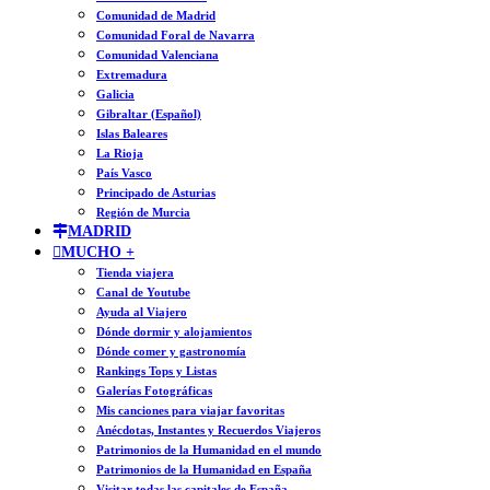
Comunidad de Madrid
Comunidad Foral de Navarra
Comunidad Valenciana
Extremadura
Galicia
Gibraltar (Español)
Islas Baleares
La Rioja
País Vasco
Principado de Asturias
Región de Murcia
MADRID
MUCHO +
Tienda viajera
Canal de Youtube
Ayuda al Viajero
Dónde dormir y alojamientos
Dónde comer y gastronomía
Rankings Tops y Listas
Galerías Fotográficas
Mis canciones para viajar favoritas
Anécdotas, Instantes y Recuerdos Viajeros
Patrimonios de la Humanidad en el mundo
Patrimonios de la Humanidad en España
Visitar todas las capitales de España