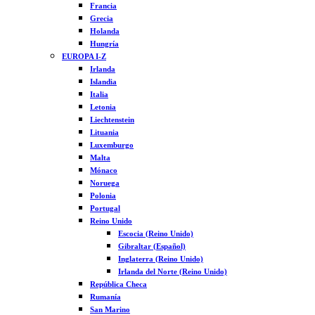
Francia
Grecia
Holanda
Hungría
EUROPA I-Z
Irlanda
Islandia
Italia
Letonia
Liechtenstein
Lituania
Luxemburgo
Malta
Mónaco
Noruega
Polonia
Portugal
Reino Unido
Escocia (Reino Unido)
Gibraltar (Español)
Inglaterra (Reino Unido)
Irlanda del Norte (Reino Unido)
República Checa
Rumanía
San Marino