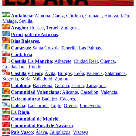
Andalucía
:
Almería
,
Cádiz
,
Córdoba
,
Granada
,
Huelva
,
Jaén
,
Málaga
,
Sevilla
.
Aragón
:
Huesca
,
Teruel
,
Zaragoza
.
Principado de Asturias
.
Islas Baleares
.
Canarias
:
Santa Cruz de Tenerife
,
Las Palmas
.
Cantabria
.
Castilla-La Mancha
:
Albacete
,
Ciudad Real
,
Cuenca
,
Guadalajara
,
Toledo
.
Castilla y León
:
Ávila
,
Burgos
,
León
,
Palencia
,
Salamanca
,
Segovia
,
Soria
,
Valladolid
,
Zamora
.
Cataluña
:
Barcelona
,
Gerona
,
Lérida
,
Tarragona
.
Comunidad Valenciana
:
Alicante
,
Castellón
,
Valencia
.
Extremadura
:
Badajoz
,
Cáceres
.
Galicia
:
La Coruña
,
Lugo
,
Orense
,
Pontevedra
.
La Rioja
.
Comunidad de Madrid
.
Comunidad Foral de Navarra
.
País Vasco
:
Álava
,
Guipúzcoa
,
Vizcaya
.