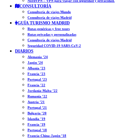
NordVPN – VPN para viajar con seguridad y privacidad.
CONSULTORÍA
Consultoría de viajes Mundo
Consultoría de viajes Madrid
GUÍA TURISMO MADRID
Rutas genéricas y free tours
Rutas privadas y personalizadas
Consultoría de viajes Madrid
Seguridad COVID-19 SARS-CoV-2
DIARIOS
Alemania ’24
Japón ’24
Albania ’23
Francia ’23
Portugal ’23
Francia ’22
Jordania-Malta ’22
Rumanía ’22
Austria ’21
Portugal ’21
Bulgaria ’20
Islandia ’19
Francia ’19
Portugal ’18
Francia-China-Japón ’18