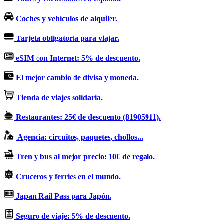
Coches y vehículos de alquiler.
Tarjeta obligatoria para viajar.
eSIM con Internet: 5% de descuento.
El mejor cambio de divisa y moneda.
Tienda de viajes solidaria.
Restaurantes: 25€ de descuento (81905911).
Agencia: circuitos, paquetes, chollos...
Tren y bus al mejor precio: 10€ de regalo.
Cruceros y ferries en el mundo.
Japan Rail Pass para Japón.
Seguro de viaje: 5% de descuento.