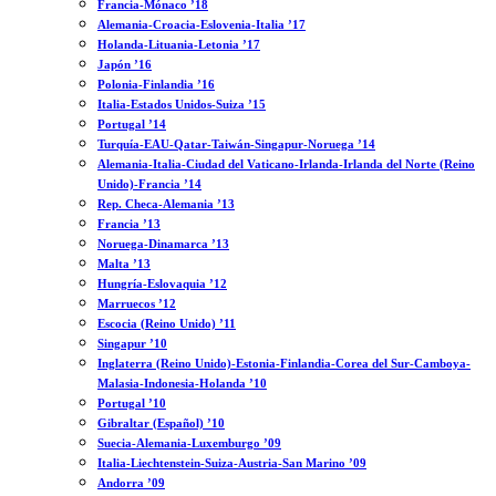
Francia-Mónaco ’18
Alemania-Croacia-Eslovenia-Italia ’17
Holanda-Lituania-Letonia ’17
Japón ’16
Polonia-Finlandia ’16
Italia-Estados Unidos-Suiza ’15
Portugal ’14
Turquía-EAU-Qatar-Taiwán-Singapur-Noruega ’14
Alemania-Italia-Ciudad del Vaticano-Irlanda-Irlanda del Norte (Reino
Unido)-Francia ’14
Rep. Checa-Alemania ’13
Francia ’13
Noruega-Dinamarca ’13
Malta ’13
Hungría-Eslovaquia ’12
Marruecos ’12
Escocia (Reino Unido) ’11
Singapur ’10
Inglaterra (Reino Unido)-Estonia-Finlandia-Corea del Sur-Camboya-
Malasia-Indonesia-Holanda ’10
Portugal ’10
Gibraltar (Español) ’10
Suecia-Alemania-Luxemburgo ’09
Italia-Liechtenstein-Suiza-Austria-San Marino ’09
Andorra ’09