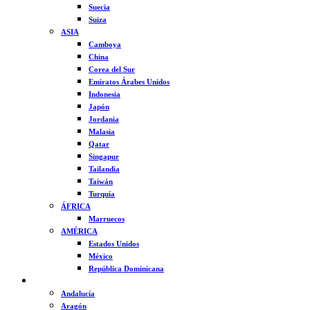
Suecia
Suiza
ASIA
Camboya
China
Corea del Sur
Emiratos Árabes Unidos
Indonesia
Japón
Jordania
Malasia
Qatar
Singapur
Tailandia
Taiwán
Turquía
ÁFRICA
Marruecos
AMÉRICA
Estados Unidos
México
República Dominicana
ESPAÑA
Andalucía
Aragón