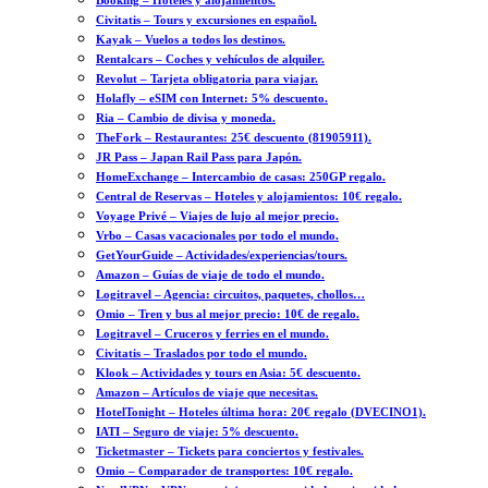
Booking – Hoteles y alojamientos.
Civitatis – Tours y excursiones en español.
Kayak – Vuelos a todos los destinos.
Rentalcars – Coches y vehículos de alquiler.
Revolut – Tarjeta obligatoria para viajar.
Holafly – eSIM con Internet: 5% descuento.
Ria – Cambio de divisa y moneda.
TheFork – Restaurantes: 25€ descuento (81905911).
JR Pass – Japan Rail Pass para Japón.
HomeExchange – Intercambio de casas: 250GP regalo.
Central de Reservas – Hoteles y alojamientos: 10€ regalo.
Voyage Privé – Viajes de lujo al mejor precio.
Vrbo – Casas vacacionales por todo el mundo.
GetYourGuide – Actividades/experiencias/tours.
Amazon – Guías de viaje de todo el mundo.
Logitravel – Agencia: circuitos, paquetes, chollos…
Omio – Tren y bus al mejor precio: 10€ de regalo.
Logitravel – Cruceros y ferries en el mundo.
Civitatis – Traslados por todo el mundo.
Klook – Actividades y tours en Asia: 5€ descuento.
Amazon – Artículos de viaje que necesitas.
HotelTonight – Hoteles última hora: 20€ regalo (DVECINO1).
IATI – Seguro de viaje: 5% descuento.
Ticketmaster – Tickets para conciertos y festivales.
Omio – Comparador de transportes: 10€ regalo.