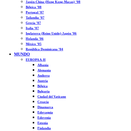
Japón-China (Hong Kong-Macao) ’08
Bélgica ’08
Portugal ’07
Tailandia ’07
Grecia ’07
Italia ’07
Inglaterra (Reino Unido)-Japón ’06
Holanda ’06
México ’05
República Dominicana ’04
MUNDO
EUROPA A-H
Albania
Alemania
Andorra
Austria
Bélgica
Bulgaria
Ciudad del Vaticano
Croacia
Dinamarca
Eslovaquia
Eslovenia
Estonia
Finlandia