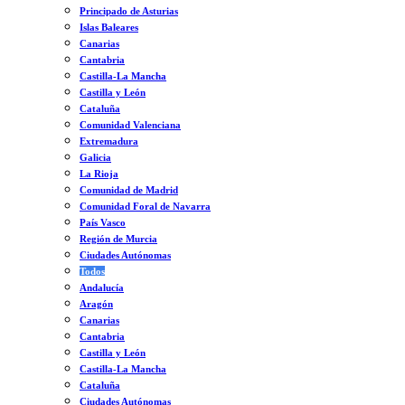
Principado de Asturias
Islas Baleares
Canarias
Cantabria
Castilla-La Mancha
Castilla y León
Cataluña
Comunidad Valenciana
Extremadura
Galicia
La Rioja
Comunidad de Madrid
Comunidad Foral de Navarra
País Vasco
Región de Murcia
Ciudades Autónomas
Todos
Andalucía
Aragón
Canarias
Cantabria
Castilla y León
Castilla-La Mancha
Cataluña
Ciudades Autónomas