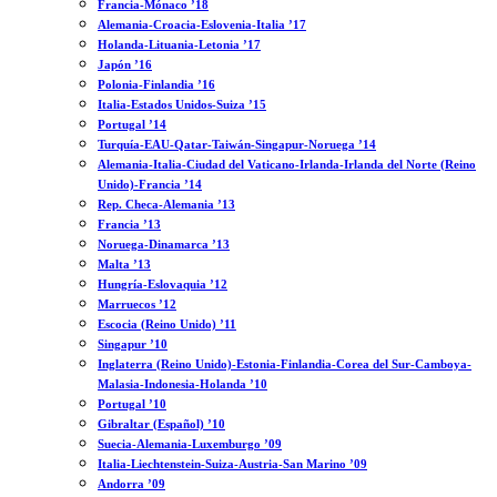
Francia-Mónaco ’18
Alemania-Croacia-Eslovenia-Italia ’17
Holanda-Lituania-Letonia ’17
Japón ’16
Polonia-Finlandia ’16
Italia-Estados Unidos-Suiza ’15
Portugal ’14
Turquía-EAU-Qatar-Taiwán-Singapur-Noruega ’14
Alemania-Italia-Ciudad del Vaticano-Irlanda-Irlanda del Norte (Reino
Unido)-Francia ’14
Rep. Checa-Alemania ’13
Francia ’13
Noruega-Dinamarca ’13
Malta ’13
Hungría-Eslovaquia ’12
Marruecos ’12
Escocia (Reino Unido) ’11
Singapur ’10
Inglaterra (Reino Unido)-Estonia-Finlandia-Corea del Sur-Camboya-
Malasia-Indonesia-Holanda ’10
Portugal ’10
Gibraltar (Español) ’10
Suecia-Alemania-Luxemburgo ’09
Italia-Liechtenstein-Suiza-Austria-San Marino ’09
Andorra ’09