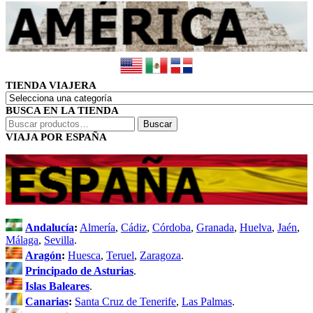
TIENDA VIAJERA
BUSCA EN LA TIENDA
Buscar
Buscar
por:
VIAJA POR ESPAÑA
Andalucía
:
Almería
,
Cádiz
,
Córdoba
,
Granada
,
Huelva
,
Jaén
,
Málaga
,
Sevilla
.
Aragón
:
Huesca
,
Teruel
,
Zaragoza
.
Principado de Asturias
.
Islas Baleares
.
Canarias
:
Santa Cruz de Tenerife
,
Las Palmas
.