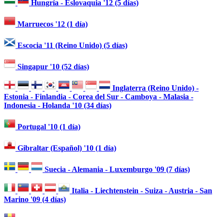
Hungría - Eslovaquia '12 (5 días)
Marruecos '12 (1 día)
Escocia '11 (Reino Unido) (5 días)
Singapur '10 (52 días)
Inglaterra (Reino Unido) -
Estonia - Finlandia - Corea del Sur - Camboya - Malasia -
Indonesia - Holanda '10 (34 días)
Portugal '10 (1 día)
Gibraltar (Español) '10 (1 día)
Suecia - Alemania - Luxemburgo '09 (7 días)
Italia - Liechtenstein - Suiza - Austria - San
Marino '09 (4 días)