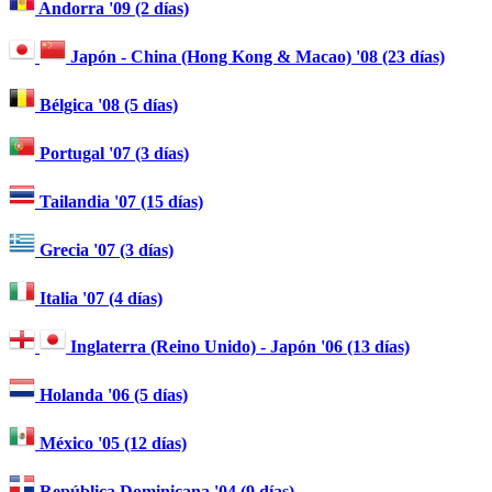
Andorra '09 (2 días)
Japón - China (Hong Kong & Macao) '08 (23 días)
Bélgica '08 (5 días)
Portugal '07 (3 días)
Tailandia '07 (15 días)
Grecia '07 (3 días)
Italia '07 (4 días)
Inglaterra (Reino Unido) - Japón '06 (13 días)
Holanda '06 (5 días)
México '05 (12 días)
República Dominicana '04 (9 días)