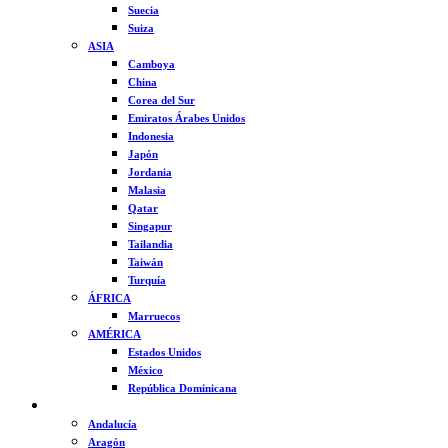
Suecia
Suiza
ASIA
Camboya
China
Corea del Sur
Emiratos Árabes Unidos
Indonesia
Japón
Jordania
Malasia
Qatar
Singapur
Tailandia
Taiwán
Turquía
ÁFRICA
Marruecos
AMÉRICA
Estados Unidos
México
República Dominicana
ESPAÑA
Andalucía
Aragón