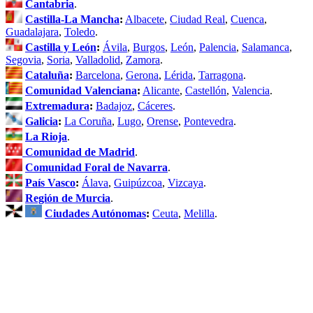
Cantabria
.
Castilla-La Mancha
:
Albacete
,
Ciudad Real
,
Cuenca
,
Guadalajara
,
Toledo
.
Castilla y León
:
Ávila
,
Burgos
,
León
,
Palencia
,
Salamanca
,
Segovia
,
Soria
,
Valladolid
,
Zamora
.
Cataluña
:
Barcelona
,
Gerona
,
Lérida
,
Tarragona
.
Comunidad Valenciana
:
Alicante
,
Castellón
,
Valencia
.
Extremadura
:
Badajoz
,
Cáceres
.
Galicia
:
La Coruña
,
Lugo
,
Orense
,
Pontevedra
.
La Rioja
.
Comunidad de Madrid
.
Comunidad Foral de Navarra
.
País Vasco
:
Álava
,
Guipúzcoa
,
Vizcaya
.
Región de Murcia
.
Ciudades Autónomas
:
Ceuta
,
Melilla
.