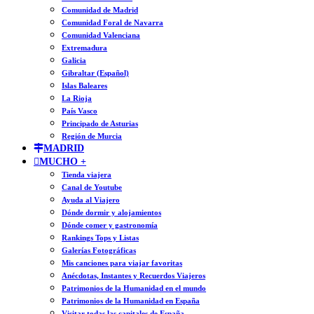
Comunidad de Madrid
Comunidad Foral de Navarra
Comunidad Valenciana
Extremadura
Galicia
Gibraltar (Español)
Islas Baleares
La Rioja
País Vasco
Principado de Asturias
Región de Murcia
MADRID
MUCHO +
Tienda viajera
Canal de Youtube
Ayuda al Viajero
Dónde dormir y alojamientos
Dónde comer y gastronomía
Rankings Tops y Listas
Galerías Fotográficas
Mis canciones para viajar favoritas
Anécdotas, Instantes y Recuerdos Viajeros
Patrimonios de la Humanidad en el mundo
Patrimonios de la Humanidad en España
Visitar todas las capitales de España