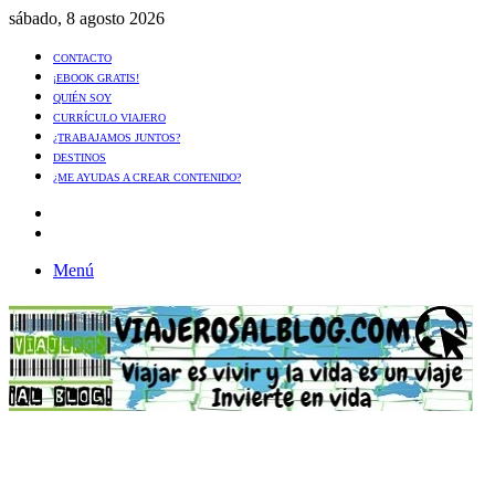
sábado, 8 agosto 2026
CONTACTO
¡EBOOK GRATIS!
QUIÉN SOY
CURRÍCULO VIAJERO
¿TRABAJAMOS JUNTOS?
DESTINOS
¿ME AYUDAS A CREAR CONTENIDO?
Artículo
al
Buscar
azar
Menú