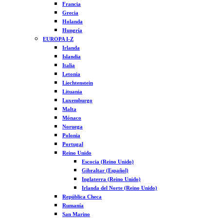
Francia
Grecia
Holanda
Hungría
EUROPA I-Z
Irlanda
Islandia
Italia
Letonia
Liechtenstein
Lituania
Luxemburgo
Malta
Mónaco
Noruega
Polonia
Portugal
Reino Unido
Escocia (Reino Unido)
Gibraltar (Español)
Inglaterra (Reino Unido)
Irlanda del Norte (Reino Unido)
República Checa
Rumanía
San Marino