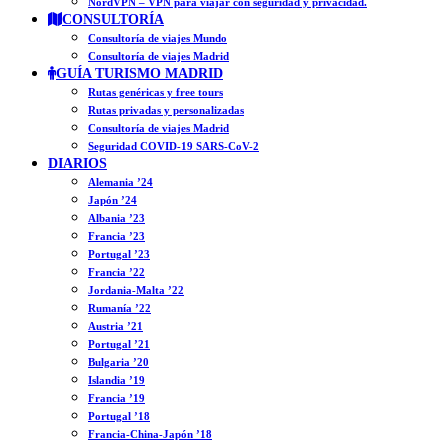
NordVPN – VPN para viajar con seguridad y privacidad.
CONSULTORÍA
Consultoría de viajes Mundo
Consultoría de viajes Madrid
GUÍA TURISMO MADRID
Rutas genéricas y free tours
Rutas privadas y personalizadas
Consultoría de viajes Madrid
Seguridad COVID-19 SARS-CoV-2
DIARIOS
Alemania ’24
Japón ’24
Albania ’23
Francia ’23
Portugal ’23
Francia ’22
Jordania-Malta ’22
Rumanía ’22
Austria ’21
Portugal ’21
Bulgaria ’20
Islandia ’19
Francia ’19
Portugal ’18
Francia-China-Japón ’18