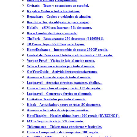
Booking – Hoteles y alojamientos.
Civitatis – Tours y excursiones en español.
Kayak – Vuelos a todos los destinos.
Rentalcars – Coches y vehículos de alquiler.
Revolut – Tarjeta obligatoria para viajar.
Holafly – eSIM con Internet: 5% descuento.
Ria – Cambio de divisa y moneda.
TheFork – Restaurantes: 25€ descuento (81905911).
JR Pass – Japan Rail Pass para Japón.
HomeExchange – Intercambio de casas: 250GP regalo.
Central de Reservas – Hoteles y alojamientos: 10€ regalo.
Voyage Privé – Viajes de lujo al mejor precio.
Vrbo – Casas vacacionales por todo el mundo.
GetYourGuide – Actividades/experiencias/tours.
Amazon – Guías de viaje de todo el mundo.
Logitravel – Agencia: circuitos, paquetes, chollos…
Omio – Tren y bus al mejor precio: 10€ de regalo.
Logitravel – Cruceros y ferries en el mundo.
Civitatis – Traslados por todo el mundo.
Klook – Actividades y tours en Asia: 5€ descuento.
Amazon – Artículos de viaje que necesitas.
HotelTonight – Hoteles última hora: 20€ regalo (DVECINO1).
IATI – Seguro de viaje: 5% descuento.
Ticketmaster – Tickets para conciertos y festivales.
Omio – Comparador de transportes: 10€ regalo.