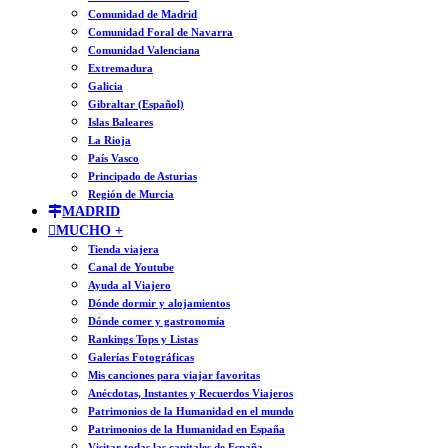
Comunidad de Madrid
Comunidad Foral de Navarra
Comunidad Valenciana
Extremadura
Galicia
Gibraltar (Español)
Islas Baleares
La Rioja
País Vasco
Principado de Asturias
Región de Murcia
MADRID
MUCHO +
Tienda viajera
Canal de Youtube
Ayuda al Viajero
Dónde dormir y alojamientos
Dónde comer y gastronomía
Rankings Tops y Listas
Galerías Fotográficas
Mis canciones para viajar favoritas
Anécdotas, Instantes y Recuerdos Viajeros
Patrimonios de la Humanidad en el mundo
Patrimonios de la Humanidad en España
Visitar todas las capitales de España