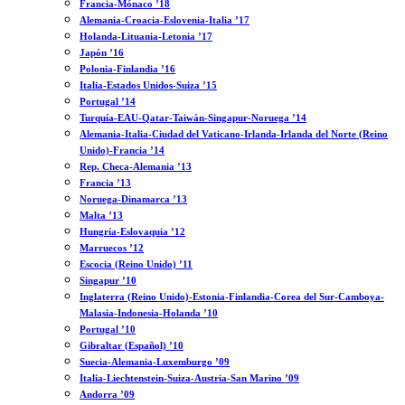
Francia-Mónaco ’18
Alemania-Croacia-Eslovenia-Italia ’17
Holanda-Lituania-Letonia ’17
Japón ’16
Polonia-Finlandia ’16
Italia-Estados Unidos-Suiza ’15
Portugal ’14
Turquía-EAU-Qatar-Taiwán-Singapur-Noruega ’14
Alemania-Italia-Ciudad del Vaticano-Irlanda-Irlanda del Norte (Reino
Unido)-Francia ’14
Rep. Checa-Alemania ’13
Francia ’13
Noruega-Dinamarca ’13
Malta ’13
Hungría-Eslovaquia ’12
Marruecos ’12
Escocia (Reino Unido) ’11
Singapur ’10
Inglaterra (Reino Unido)-Estonia-Finlandia-Corea del Sur-Camboya-
Malasia-Indonesia-Holanda ’10
Portugal ’10
Gibraltar (Español) ’10
Suecia-Alemania-Luxemburgo ’09
Italia-Liechtenstein-Suiza-Austria-San Marino ’09
Andorra ’09