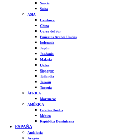
Suecia
Suiza
ASIA
Camboya
China
Corea del Sur
Emiratos Árabes Unidos
Indonesia
Japón
Jordania
Malasia
Qatar
Singapur
Tailandia
Taiwán
Turquía
ÁFRICA
Marruecos
AMÉRICA
Estados Unidos
México
República Dominicana
ESPAÑA
Andalucía
Aragón