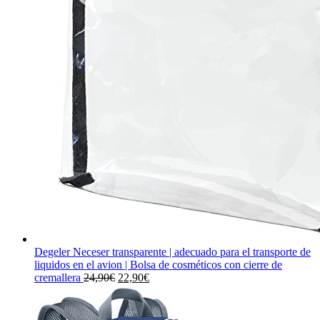
Degeler Neceser transparente | adecuado para el transporte de
liquidos en el avion | Bolsa de cosméticos con cierre de
El
El
cremallera
24,90
€
22,90
€
precio
precio
original
actual
era:
es: