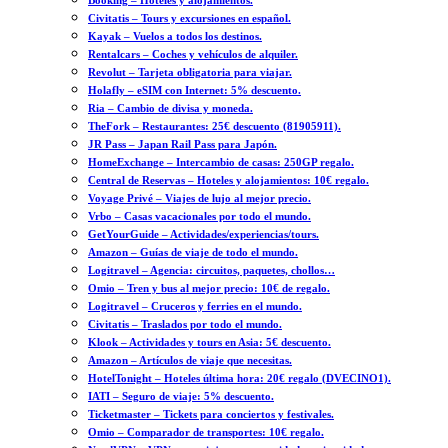
Booking – Hoteles y alojamientos.
Civitatis – Tours y excursiones en español.
Kayak – Vuelos a todos los destinos.
Rentalcars – Coches y vehículos de alquiler.
Revolut – Tarjeta obligatoria para viajar.
Holafly – eSIM con Internet: 5% descuento.
Ria – Cambio de divisa y moneda.
TheFork – Restaurantes: 25€ descuento (81905911).
JR Pass – Japan Rail Pass para Japón.
HomeExchange – Intercambio de casas: 250GP regalo.
Central de Reservas – Hoteles y alojamientos: 10€ regalo.
Voyage Privé – Viajes de lujo al mejor precio.
Vrbo – Casas vacacionales por todo el mundo.
GetYourGuide – Actividades/experiencias/tours.
Amazon – Guías de viaje de todo el mundo.
Logitravel – Agencia: circuitos, paquetes, chollos…
Omio – Tren y bus al mejor precio: 10€ de regalo.
Logitravel – Cruceros y ferries en el mundo.
Civitatis – Traslados por todo el mundo.
Klook – Actividades y tours en Asia: 5€ descuento.
Amazon – Artículos de viaje que necesitas.
HotelTonight – Hoteles última hora: 20€ regalo (DVECINO1).
IATI – Seguro de viaje: 5% descuento.
Ticketmaster – Tickets para conciertos y festivales.
Omio – Comparador de transportes: 10€ regalo.