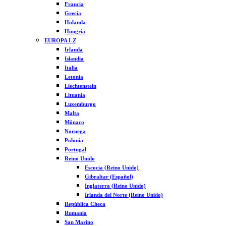
Francia
Grecia
Holanda
Hungría
EUROPA I-Z
Irlanda
Islandia
Italia
Letonia
Liechtenstein
Lituania
Luxemburgo
Malta
Mónaco
Noruega
Polonia
Portugal
Reino Unido
Escocia (Reino Unido)
Gibraltar (Español)
Inglaterra (Reino Unido)
Irlanda del Norte (Reino Unido)
República Checa
Rumanía
San Marino