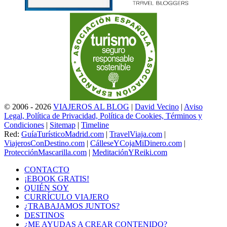
© 2006 - 2026
VIAJEROS AL BLOG
|
David Vecino
|
Aviso
Legal, Política de Privacidad, Política de Cookies, Términos y
Condiciones
|
Sitemap
|
Timeline
Red:
GuíaTurísticoMadrid.com
|
TravelViaja.com
|
ViajerosConDestino.com
|
CálleseYCojaMiDinero.com
|
ProtecciónMascarilla.com
|
MeditaciónYReiki.com
CONTACTO
¡EBOOK GRATIS!
QUIÉN SOY
CURRÍCULO VIAJERO
¿TRABAJAMOS JUNTOS?
DESTINOS
¿ME AYUDAS A CREAR CONTENIDO?