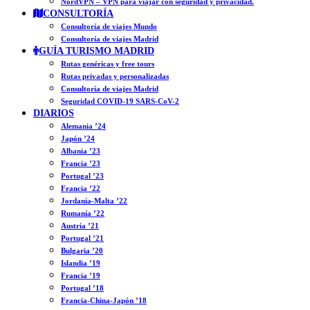
NordVPN – VPN para viajar con seguridad y privacidad.
CONSULTORÍA
Consultoría de viajes Mundo
Consultoría de viajes Madrid
GUÍA TURISMO MADRID
Rutas genéricas y free tours
Rutas privadas y personalizadas
Consultoría de viajes Madrid
Seguridad COVID-19 SARS-CoV-2
DIARIOS
Alemania ’24
Japón ’24
Albania ’23
Francia ’23
Portugal ’23
Francia ’22
Jordania-Malta ’22
Rumanía ’22
Austria ’21
Portugal ’21
Bulgaria ’20
Islandia ’19
Francia ’19
Portugal ’18
Francia-China-Japón ’18