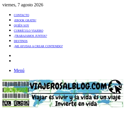
viernes, 7 agosto 2026
CONTACTO
¡EBOOK GRATIS!
QUIÉN SOY
CURRÍCULO VIAJERO
¿TRABAJAMOS JUNTOS?
DESTINOS
¿ME AYUDAS A CREAR CONTENIDO?
Artículo
al
Buscar
azar
Menú