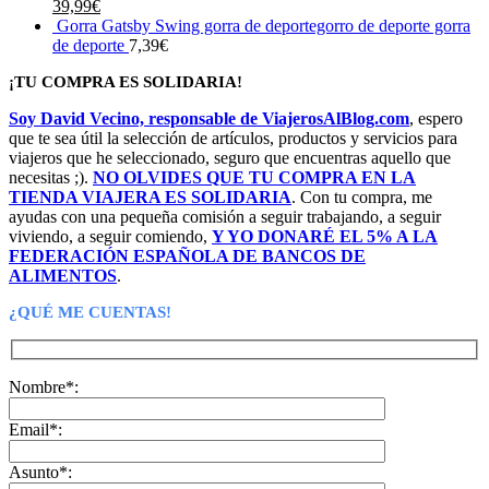
El
El
39,99
€
precio
precio
Gorra Gatsby Swing gorra de deportegorro de deporte gorra
original
actual
de deporte
7,39
€
era:
es:
¡TU COMPRA ES SOLIDARIA!
79,99€.
39,99€.
Soy David Vecino, responsable de ViajerosAlBlog.com
, espero
que te sea útil la selección de artículos, productos y servicios para
viajeros que he seleccionado, seguro que encuentras aquello que
necesitas ;).
NO OLVIDES QUE TU COMPRA EN LA
TIENDA VIAJERA ES SOLIDARIA
. Con tu compra, me
ayudas con una pequeña comisión a seguir trabajando, a seguir
viviendo, a seguir comiendo,
Y YO DONARÉ EL 5% A LA
FEDERACIÓN ESPAÑOLA DE BANCOS DE
ALIMENTOS
.
¿QUÉ ME CUENTAS!
Nombre*:
Email*:
Asunto*: