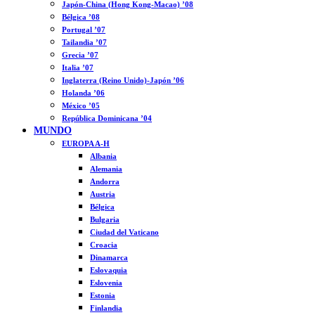
Japón-China (Hong Kong-Macao) ’08
Bélgica ’08
Portugal ’07
Tailandia ’07
Grecia ’07
Italia ’07
Inglaterra (Reino Unido)-Japón ’06
Holanda ’06
México ’05
República Dominicana ’04
MUNDO
EUROPA A-H
Albania
Alemania
Andorra
Austria
Bélgica
Bulgaria
Ciudad del Vaticano
Croacia
Dinamarca
Eslovaquia
Eslovenia
Estonia
Finlandia