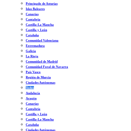
Principado de Asturias
Islas Baleares
Canarias
Cantabria
Castilla-La Mancha
Castilla y León
Cataluña
Comunidad Valenciana
Extremadura
Galicia
La Rioja
Comunidad de Madrid
Comunidad Foral de Navarra
País Vasco
Región de Murcia
Ciudades Autónomas
Todos
Andalucía
Aragón
Canarias
Cantabria
Castilla y León
Castilla-La Mancha
Cataluña
Ciudades Autónomas