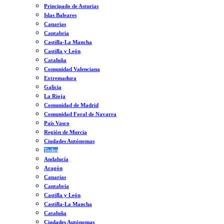
Principado de Asturias
Islas Baleares
Canarias
Cantabria
Castilla-La Mancha
Castilla y León
Cataluña
Comunidad Valenciana
Extremadura
Galicia
La Rioja
Comunidad de Madrid
Comunidad Foral de Navarra
País Vasco
Región de Murcia
Ciudades Autónomas
Todos
Andalucía
Aragón
Canarias
Cantabria
Castilla y León
Castilla-La Mancha
Cataluña
Ciudades Autónomas