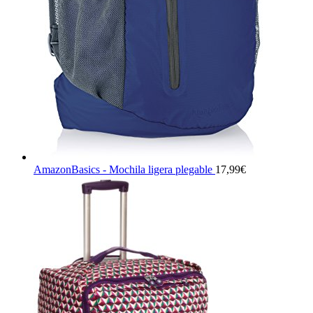
AmazonBasics - Mochila ligera plegable
17,99
€