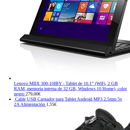
Lenovo MIIX 300-10IBY - Tablet de 10.1" (WiFi, 2 GB
RAM, memoria interna de 32 GB, Windows 10 Home), color
negro
279,00
€
Cable USB Cargador para Tablet Android MP3 2.5mm 5v
2A Alimentación
1,55
€