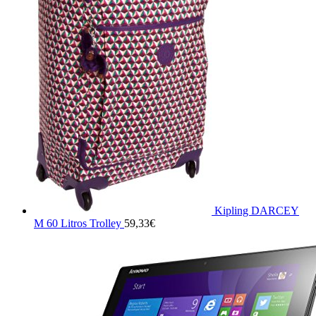
Kipling DARCEY
M 60 Litros Trolley
59,33
€