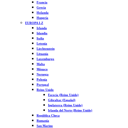
Francia
Grecia
Holanda
Hungría
EUROPA I-Z
Irlanda
Islandia
Italia
Letonia
Liechtenstein
Lituania
Luxemburgo
Malta
Mónaco
Noruega
Polonia
Portugal
Reino Unido
Escocia (Reino Unido)
Gibraltar (Español)
Inglaterra (Reino Unido)
Irlanda del Norte (Reino Unido)
República Checa
Rumanía
San Marino