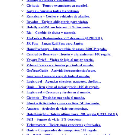
Booking – Hoteles y alojamientos.
Civitatis – Tours y excursiones en español.
Kayak – Vuelos a todos los destinos.
Rentalcars – Coches y vehículos de alquiler.
Revolut – Tarjeta obligatoria para viajar.
Holafly – eSIM con Internet: 5% descuento.
Ria – Cambio de divisa y moneda.
TheFork – Restaurantes: 25€ descuento (81905911).
JR Pass – Japan Rail Pass para Japón.
HomeExchange – Intercambio de casas: 250GP regalo.
Central de Reservas – Hoteles y alojamientos: 10€ regalo.
Voyage Privé – Viajes de lujo al mejor precio.
Vrbo – Casas vacacionales por todo el mundo.
GetYourGuide – Actividades/experiencias/tours.
Amazon – Guías de viaje de todo el mundo.
Logitravel – Agencia: circuitos, paquetes, chollos…
Omio – Tren y bus al mejor precio: 10€ de regalo.
Logitravel – Cruceros y ferries en el mundo.
Civitatis – Traslados por todo el mundo.
Klook – Actividades y tours en Asia: 5€ descuento.
Amazon – Artículos de viaje que necesitas.
HotelTonight – Hoteles última hora: 20€ regalo (DVECINO1).
IATI – Seguro de viaje: 5% descuento.
Ticketmaster – Tickets para conciertos y festivales.
Omio – Comparador de transportes: 10€ regalo.