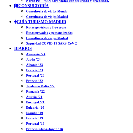
NordVPN – VPN para viajar con seguridad y privacidad.
CONSULTORÍA
Consultoría de viajes Mundo
Consultoría de viajes Madrid
GUÍA TURISMO MADRID
Rutas genéricas y free tours
Rutas privadas y personalizadas
Consultoría de viajes Madrid
Seguridad COVID-19 SARS-CoV-2
DIARIOS
Alemania ’24
Japón ’24
Albania ’23
Francia ’23
Portugal ’23
Francia ’22
Jordania-Malta ’22
Rumanía ’22
Austria ’21
Portugal ’21
Bulgaria ’20
Islandia ’19
Francia ’19
Portugal ’18
Francia-China-Japón ’18