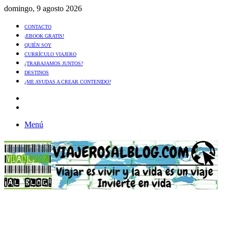
domingo, 9 agosto 2026
CONTACTO
¡EBOOK GRATIS!
QUIÉN SOY
CURRÍCULO VIAJERO
¿TRABAJAMOS JUNTOS?
DESTINOS
¿ME AYUDAS A CREAR CONTENIDO?
Artículo
al
Buscar
azar
Menú