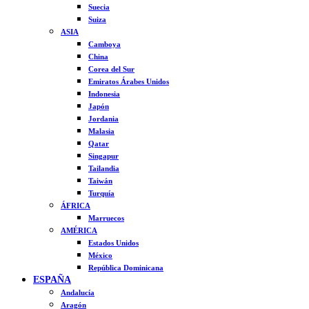
Suecia
Suiza
ASIA
Camboya
China
Corea del Sur
Emiratos Árabes Unidos
Indonesia
Japón
Jordania
Malasia
Qatar
Singapur
Tailandia
Taiwán
Turquía
ÁFRICA
Marruecos
AMÉRICA
Estados Unidos
México
República Dominicana
ESPAÑA
Andalucía
Aragón