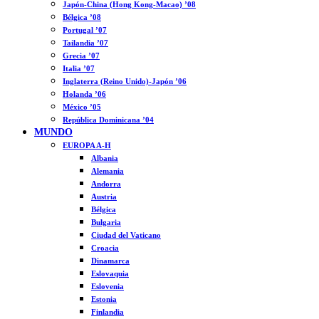
Japón-China (Hong Kong-Macao) ’08
Bélgica ’08
Portugal ’07
Tailandia ’07
Grecia ’07
Italia ’07
Inglaterra (Reino Unido)-Japón ’06
Holanda ’06
México ’05
República Dominicana ’04
MUNDO
EUROPA A-H
Albania
Alemania
Andorra
Austria
Bélgica
Bulgaria
Ciudad del Vaticano
Croacia
Dinamarca
Eslovaquia
Eslovenia
Estonia
Finlandia