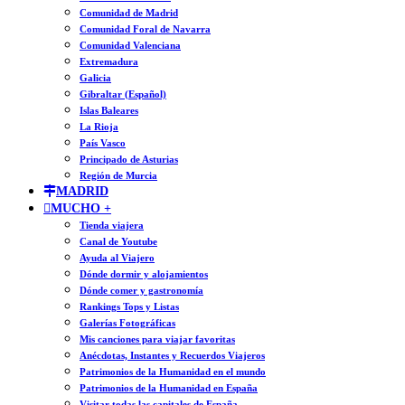
Comunidad de Madrid
Comunidad Foral de Navarra
Comunidad Valenciana
Extremadura
Galicia
Gibraltar (Español)
Islas Baleares
La Rioja
País Vasco
Principado de Asturias
Región de Murcia
MADRID
MUCHO +
Tienda viajera
Canal de Youtube
Ayuda al Viajero
Dónde dormir y alojamientos
Dónde comer y gastronomía
Rankings Tops y Listas
Galerías Fotográficas
Mis canciones para viajar favoritas
Anécdotas, Instantes y Recuerdos Viajeros
Patrimonios de la Humanidad en el mundo
Patrimonios de la Humanidad en España
Visitar todas las capitales de España