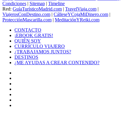
Condiciones
|
Sitemap
|
Timeline
Red:
GuíaTurísticoMadrid.com
|
TravelViaja.com
|
ViajerosConDestino.com
|
CálleseYCojaMiDinero.com
|
ProtecciónMascarilla.com
|
MeditaciónYReiki.com
CONTACTO
¡EBOOK GRATIS!
QUIÉN SOY
CURRÍCULO VIAJERO
¿TRABAJAMOS JUNTOS?
DESTINOS
¿ME AYUDAS A CREAR CONTENIDO?
Facebook
X
LinkedIn
YouTube
Instagram
TikTok
Buy
Me
Botón
a
volver
Coffee
arriba