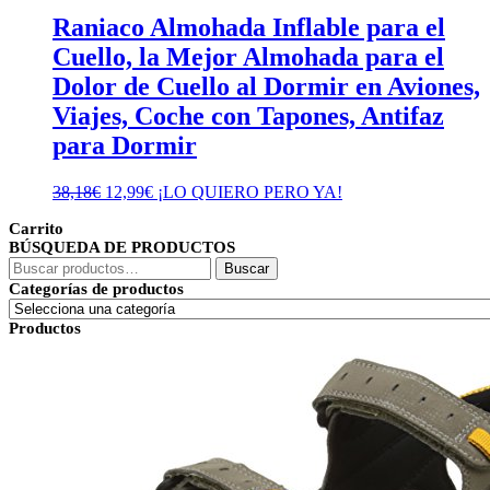
Raniaco Almohada Inflable para el
Cuello, la Mejor Almohada para el
Dolor de Cuello al Dormir en Aviones,
Viajes, Coche con Tapones, Antifaz
para Dormir
El
El
38,18
€
12,99
€
¡LO QUIERO PERO YA!
precio
precio
Carrito
original
actual
BÚSQUEDA DE PRODUCTOS
era:
es:
Buscar
38,18€.
12,99€.
Buscar
por:
Categorías de productos
Productos