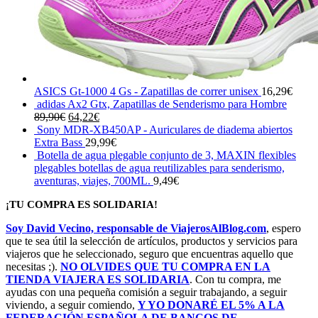
ASICS Gt-1000 4 Gs - Zapatillas de correr unisex
16,29
€
adidas Ax2 Gtx, Zapatillas de Senderismo para Hombre
El
El
89,90
€
64,22
€
precio
precio
Sony MDR-XB450AP - Auriculares de diadema abiertos
original
actual
Extra Bass
29,99
€
era:
es:
Botella de agua plegable conjunto de 3, MAXIN flexibles
89,90€.
64,22€.
plegables botellas de agua reutilizables para senderismo,
aventuras, viajes, 700ML.
9,49
€
¡TU COMPRA ES SOLIDARIA!
Soy David Vecino, responsable de ViajerosAlBlog.com
, espero
que te sea útil la selección de artículos, productos y servicios para
viajeros que he seleccionado, seguro que encuentras aquello que
necesitas ;).
NO OLVIDES QUE TU COMPRA EN LA
TIENDA VIAJERA ES SOLIDARIA
. Con tu compra, me
ayudas con una pequeña comisión a seguir trabajando, a seguir
viviendo, a seguir comiendo,
Y YO DONARÉ EL 5% A LA
FEDERACIÓN ESPAÑOLA DE BANCOS DE