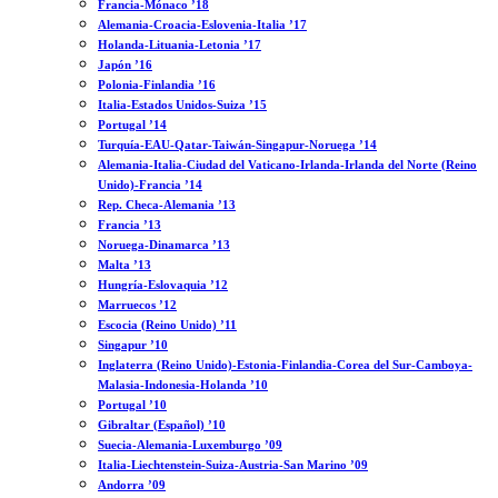
Francia-Mónaco ’18
Alemania-Croacia-Eslovenia-Italia ’17
Holanda-Lituania-Letonia ’17
Japón ’16
Polonia-Finlandia ’16
Italia-Estados Unidos-Suiza ’15
Portugal ’14
Turquía-EAU-Qatar-Taiwán-Singapur-Noruega ’14
Alemania-Italia-Ciudad del Vaticano-Irlanda-Irlanda del Norte (Reino
Unido)-Francia ’14
Rep. Checa-Alemania ’13
Francia ’13
Noruega-Dinamarca ’13
Malta ’13
Hungría-Eslovaquia ’12
Marruecos ’12
Escocia (Reino Unido) ’11
Singapur ’10
Inglaterra (Reino Unido)-Estonia-Finlandia-Corea del Sur-Camboya-
Malasia-Indonesia-Holanda ’10
Portugal ’10
Gibraltar (Español) ’10
Suecia-Alemania-Luxemburgo ’09
Italia-Liechtenstein-Suiza-Austria-San Marino ’09
Andorra ’09