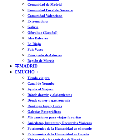
Comunidad de Madrid
Comunidad Foral de Navarra
Comunidad Valenciana
Extremadura
Galicia
Gibraltar (Español)
Islas Baleares
La Rioja
País Vasco
Principado de Asturias
Región de Murcia
MADRID
MUCHO +
Tienda viajera
Canal de Youtube
Ayuda al Viajero
Dónde dormir y alojamientos
Dónde comer y gastronomía
Rankings Tops y Listas
Galerías Fotográficas
Mis canciones para viajar favoritas
Anécdotas, Instantes y Recuerdos Viajeros
Patrimonios de la Humanidad en el mundo
Patrimonios de la Humanidad en España
Visitar todas las capitales de España