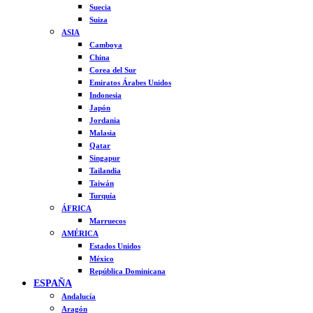
Suecia
Suiza
ASIA
Camboya
China
Corea del Sur
Emiratos Árabes Unidos
Indonesia
Japón
Jordania
Malasia
Qatar
Singapur
Tailandia
Taiwán
Turquía
ÁFRICA
Marruecos
AMÉRICA
Estados Unidos
México
República Dominicana
ESPAÑA
Andalucía
Aragón