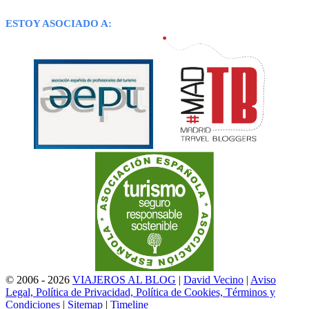
ESTOY ASOCIADO A:
© 2006 - 2026
VIAJEROS AL BLOG
|
David Vecino
|
Aviso
Legal, Política de Privacidad, Política de Cookies, Términos y
Condiciones
|
Sitemap
|
Timeline