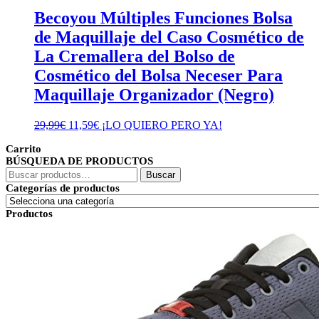
Becoyou Múltiples Funciones Bolsa
de Maquillaje del Caso Cosmético de
La Cremallera del Bolso de
Cosmético del Bolsa Neceser Para
Maquillaje Organizador (Negro)
El
El
29,99
€
11,59
€
¡LO QUIERO PERO YA!
precio
precio
Carrito
original
actual
BÚSQUEDA DE PRODUCTOS
era:
es:
Buscar
29,99€.
11,59€.
Buscar
por:
Categorías de productos
Productos