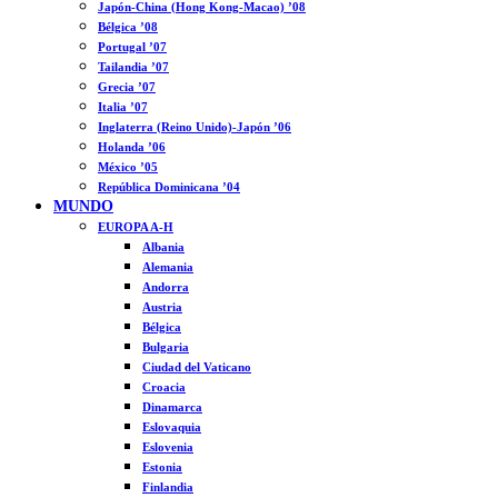
Japón-China (Hong Kong-Macao) ’08
Bélgica ’08
Portugal ’07
Tailandia ’07
Grecia ’07
Italia ’07
Inglaterra (Reino Unido)-Japón ’06
Holanda ’06
México ’05
República Dominicana ’04
MUNDO
EUROPA A-H
Albania
Alemania
Andorra
Austria
Bélgica
Bulgaria
Ciudad del Vaticano
Croacia
Dinamarca
Eslovaquia
Eslovenia
Estonia
Finlandia