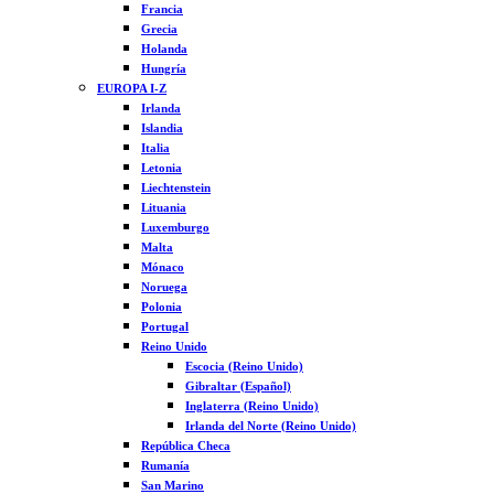
Francia
Grecia
Holanda
Hungría
EUROPA I-Z
Irlanda
Islandia
Italia
Letonia
Liechtenstein
Lituania
Luxemburgo
Malta
Mónaco
Noruega
Polonia
Portugal
Reino Unido
Escocia (Reino Unido)
Gibraltar (Español)
Inglaterra (Reino Unido)
Irlanda del Norte (Reino Unido)
República Checa
Rumanía
San Marino