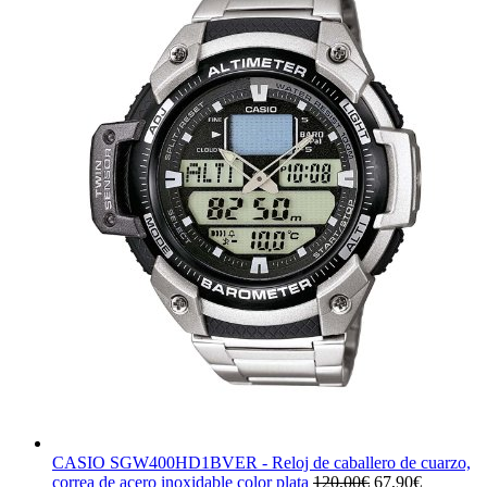
CASIO SGW400HD1BVER - Reloj de caballero de cuarzo,
El
El
correa de acero inoxidable color plata
120,00
€
67,90
€