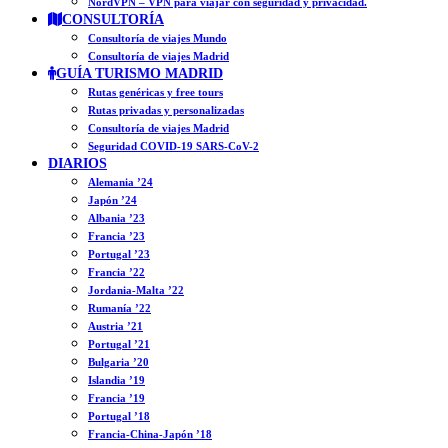
NordVPN – VPN para viajar con seguridad y privacidad.
CONSULTORÍA
Consultoría de viajes Mundo
Consultoría de viajes Madrid
GUÍA TURISMO MADRID
Rutas genéricas y free tours
Rutas privadas y personalizadas
Consultoría de viajes Madrid
Seguridad COVID-19 SARS-CoV-2
DIARIOS
Alemania ’24
Japón ’24
Albania ’23
Francia ’23
Portugal ’23
Francia ’22
Jordania-Malta ’22
Rumanía ’22
Austria ’21
Portugal ’21
Bulgaria ’20
Islandia ’19
Francia ’19
Portugal ’18
Francia-China-Japón ’18