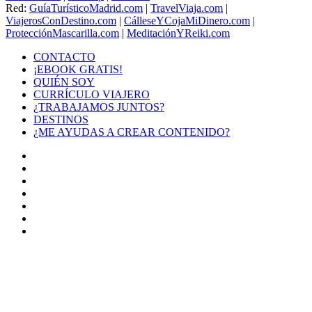
Red:
GuíaTurísticoMadrid.com
|
TravelViaja.com
|
ViajerosConDestino.com
|
CálleseYCojaMiDinero.com
|
ProtecciónMascarilla.com
|
MeditaciónYReiki.com
CONTACTO
¡EBOOK GRATIS!
QUIÉN SOY
CURRÍCULO VIAJERO
¿TRABAJAMOS JUNTOS?
DESTINOS
¿ME AYUDAS A CREAR CONTENIDO?
Facebook
X
LinkedIn
YouTube
Instagram
TikTok
Buy
Me
Botón
a
volver
Coffee
arriba