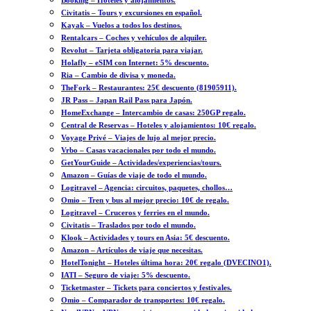
Booking – Hoteles y alojamientos.
Civitatis – Tours y excursiones en español.
Kayak – Vuelos a todos los destinos.
Rentalcars – Coches y vehículos de alquiler.
Revolut – Tarjeta obligatoria para viajar.
Holafly – eSIM con Internet: 5% descuento.
Ria – Cambio de divisa y moneda.
TheFork – Restaurantes: 25€ descuento (81905911).
JR Pass – Japan Rail Pass para Japón.
HomeExchange – Intercambio de casas: 250GP regalo.
Central de Reservas – Hoteles y alojamientos: 10€ regalo.
Voyage Privé – Viajes de lujo al mejor precio.
Vrbo – Casas vacacionales por todo el mundo.
GetYourGuide – Actividades/experiencias/tours.
Amazon – Guías de viaje de todo el mundo.
Logitravel – Agencia: circuitos, paquetes, chollos…
Omio – Tren y bus al mejor precio: 10€ de regalo.
Logitravel – Cruceros y ferries en el mundo.
Civitatis – Traslados por todo el mundo.
Klook – Actividades y tours en Asia: 5€ descuento.
Amazon – Artículos de viaje que necesitas.
HotelTonight – Hoteles última hora: 20€ regalo (DVECINO1).
IATI – Seguro de viaje: 5% descuento.
Ticketmaster – Tickets para conciertos y festivales.
Omio – Comparador de transportes: 10€ regalo.