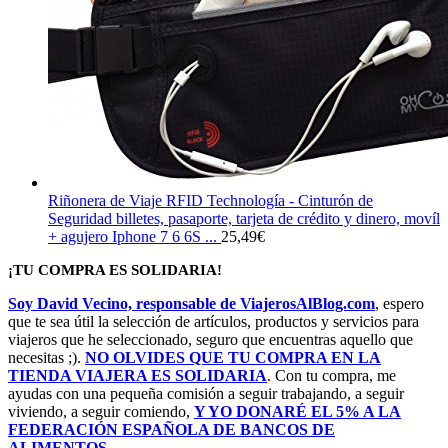
Riñonera de Viaje RFID Technología - Cinturón de
Seguridad billetes, pasaporte, tarjeta de crédito y dinero, movíl
+ agujero Iphone 7 6 6S ...
25,49
€
¡TU COMPRA ES SOLIDARIA!
Soy David Vecino, responsable de ViajerosAlBlog.com
, espero
que te sea útil la selección de artículos, productos y servicios para
viajeros que he seleccionado, seguro que encuentras aquello que
necesitas ;).
NO OLVIDES QUE TU COMPRA EN LA
TIENDA VIAJERA ES SOLIDARIA
. Con tu compra, me
ayudas con una pequeña comisión a seguir trabajando, a seguir
viviendo, a seguir comiendo,
Y YO DONARÉ EL 5% A LA
FEDERACIÓN ESPAÑOLA DE BANCOS DE
ALIMENTOS
.