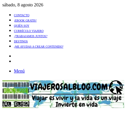
sábado, 8 agosto 2026
CONTACTO
¡EBOOK GRATIS!
QUIÉN SOY
CURRÍCULO VIAJERO
¿TRABAJAMOS JUNTOS?
DESTINOS
¿ME AYUDAS A CREAR CONTENIDO?
Artículo
al
Buscar
azar
Menú