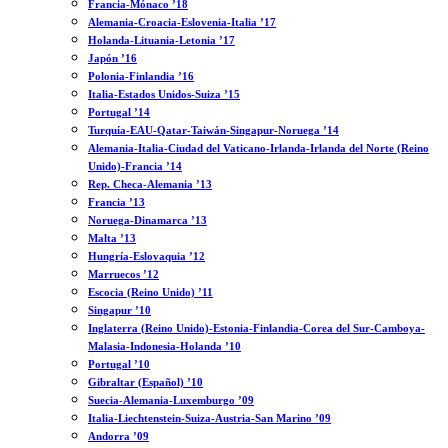
Francia-Mónaco ’18
Alemania-Croacia-Eslovenia-Italia ’17
Holanda-Lituania-Letonia ’17
Japón ’16
Polonia-Finlandia ’16
Italia-Estados Unidos-Suiza ’15
Portugal ’14
Turquía-EAU-Qatar-Taiwán-Singapur-Noruega ’14
Alemania-Italia-Ciudad del Vaticano-Irlanda-Irlanda del Norte (Reino
Unido)-Francia ’14
Rep. Checa-Alemania ’13
Francia ’13
Noruega-Dinamarca ’13
Malta ’13
Hungría-Eslovaquia ’12
Marruecos ’12
Escocia (Reino Unido) ’11
Singapur ’10
Inglaterra (Reino Unido)-Estonia-Finlandia-Corea del Sur-Camboya-
Malasia-Indonesia-Holanda ’10
Portugal ’10
Gibraltar (Español) ’10
Suecia-Alemania-Luxemburgo ’09
Italia-Liechtenstein-Suiza-Austria-San Marino ’09
Andorra ’09