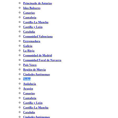
Principado de Asturias
Islas Baleares
Canarias
Cantabria
Castilla-La Mancha
Castilla y León
Cataluña
Comunidad Valenciana
Extremadura
Galicia
La Rioja
Comunidad de Madrid
Comunidad Foral de Navarra
País Vasco
Región de Murcia
Ciudades Autónomas
Todos
Andalucía
Aragón
Canarias
Cantabria
Castilla y León
Castilla-La Mancha
Cataluña
Ciudades Autónomas