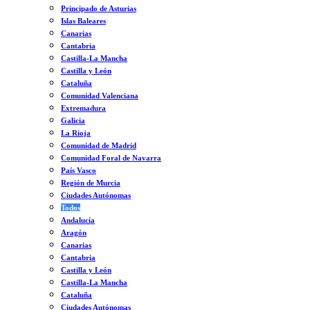
Principado de Asturias
Islas Baleares
Canarias
Cantabria
Castilla-La Mancha
Castilla y León
Cataluña
Comunidad Valenciana
Extremadura
Galicia
La Rioja
Comunidad de Madrid
Comunidad Foral de Navarra
País Vasco
Región de Murcia
Ciudades Autónomas
Todos
Andalucía
Aragón
Canarias
Cantabria
Castilla y León
Castilla-La Mancha
Cataluña
Ciudades Autónomas