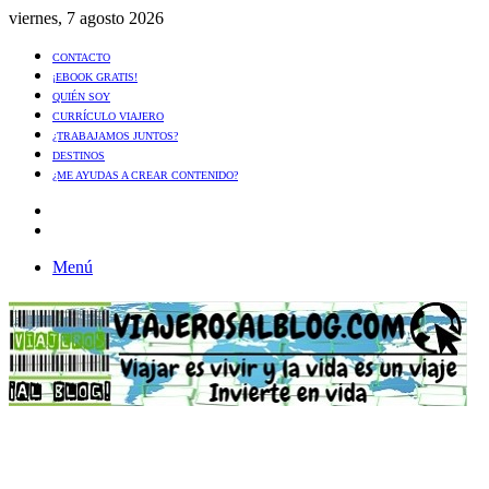
viernes, 7 agosto 2026
CONTACTO
¡EBOOK GRATIS!
QUIÉN SOY
CURRÍCULO VIAJERO
¿TRABAJAMOS JUNTOS?
DESTINOS
¿ME AYUDAS A CREAR CONTENIDO?
Artículo
al
Buscar
azar
Menú