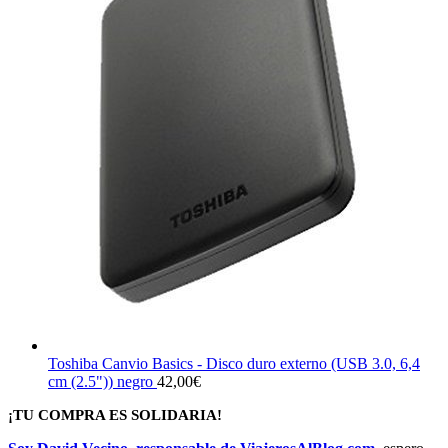
Toshiba Canvio Basics - Disco duro externo (USB 3.0, 6,4
cm (2.5")) negro
42,00
€
¡TU COMPRA ES SOLIDARIA!