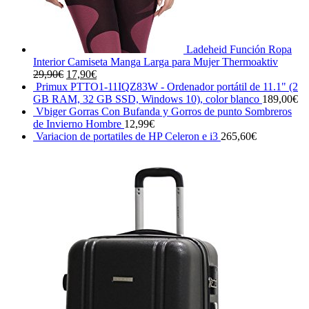
Ladeheid Función Ropa
Interior Camiseta Manga Larga para Mujer Thermoaktiv
El
El
29,90
€
17,90
€
precio
precio
Primux PTTO1-11IQZ83W - Ordenador portátil de 11.1" (2
original
actual
GB RAM, 32 GB SSD, Windows 10), color blanco
189,00
€
era:
es:
Vbiger Gorras Con Bufanda y Gorros de punto Sombreros
29,90€.
17,90€.
de Invierno Hombre
12,99
€
Variacion de portatiles de HP Celeron e i3
265,60
€