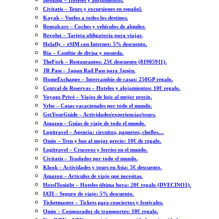
Booking – Hoteles y alojamientos.
Civitatis – Tours y excursiones en español.
Kayak – Vuelos a todos los destinos.
Rentalcars – Coches y vehículos de alquiler.
Revolut – Tarjeta obligatoria para viajar.
Holafly – eSIM con Internet: 5% descuento.
Ria – Cambio de divisa y moneda.
TheFork – Restaurantes: 25€ descuento (81905911).
JR Pass – Japan Rail Pass para Japón.
HomeExchange – Intercambio de casas: 250GP regalo.
Central de Reservas – Hoteles y alojamientos: 10€ regalo.
Voyage Privé – Viajes de lujo al mejor precio.
Vrbo – Casas vacacionales por todo el mundo.
GetYourGuide – Actividades/experiencias/tours.
Amazon – Guías de viaje de todo el mundo.
Logitravel – Agencia: circuitos, paquetes, chollos…
Omio – Tren y bus al mejor precio: 10€ de regalo.
Logitravel – Cruceros y ferries en el mundo.
Civitatis – Traslados por todo el mundo.
Klook – Actividades y tours en Asia: 5€ descuento.
Amazon – Artículos de viaje que necesitas.
HotelTonight – Hoteles última hora: 20€ regalo (DVECINO1).
IATI – Seguro de viaje: 5% descuento.
Ticketmaster – Tickets para conciertos y festivales.
Omio – Comparador de transportes: 10€ regalo.