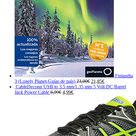
Finlandia
El
El
3 (Lonely Planet-Guías de país)
23,00
€
21,85
€
precio
precio
CableDeconn USB to 3.5 mm/1.35 mm 5 Volt DC Barrel
El
El
original
actual
Jack Power Cable
6,99
€
4,99
€
precio
precio
era:
es:
original
actual
23,00€.
21,85€.
era:
es:
6,99€.
4,99€.