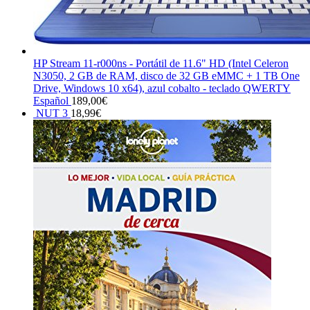
HP Stream 11-r000ns - Portátil de 11.6" HD (Intel Celeron
N3050, 2 GB de RAM, disco de 32 GB eMMC + 1 TB One
Drive, Windows 10 x64), azul cobalto - teclado QWERTY
Español
189,00
€
NUT 3
18,99
€