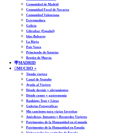
Comunidad de Madrid
Comunidad Foral de Navarra
Comunidad Valenciana
Extremadura
Galicia
Gibraltar (Español)
Islas Baleares
La Rioja
País Vasco
Principado de Asturias
Región de Murcia
MADRID
MUCHO +
Tienda viajera
Canal de Youtube
Ayuda al Viajero
Dónde dormir y alojamientos
Dónde comer y gastronomía
Rankings Tops y Listas
Galerías Fotográficas
Mis canciones para viajar favoritas
Anécdotas, Instantes y Recuerdos Viajeros
Patrimonios de la Humanidad en el mundo
Patrimonios de la Humanidad en España
Visitar todas las capitales de España