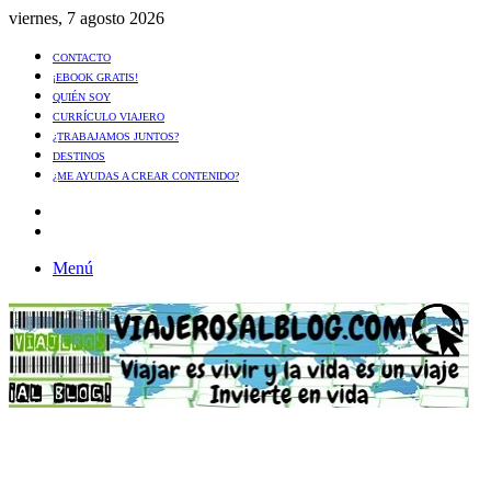
viernes, 7 agosto 2026
CONTACTO
¡EBOOK GRATIS!
QUIÉN SOY
CURRÍCULO VIAJERO
¿TRABAJAMOS JUNTOS?
DESTINOS
¿ME AYUDAS A CREAR CONTENIDO?
Artículo
al
Buscar
azar
Menú