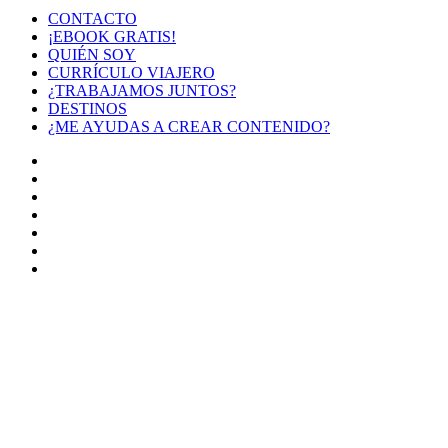
CONTACTO
¡EBOOK GRATIS!
QUIÉN SOY
CURRÍCULO VIAJERO
¿TRABAJAMOS JUNTOS?
DESTINOS
¿ME AYUDAS A CREAR CONTENIDO?
Facebook
X
LinkedIn
YouTube
Instagram
TikTok
Buy
Me
Botón
a
volver
Coffee
arriba