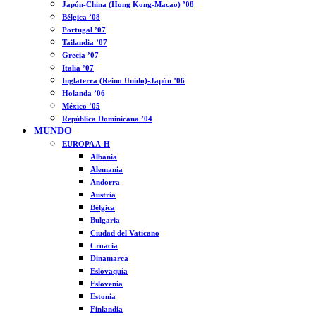
Japón-China (Hong Kong-Macao) ’08
Bélgica ’08
Portugal ’07
Tailandia ’07
Grecia ’07
Italia ’07
Inglaterra (Reino Unido)-Japón ’06
Holanda ’06
México ’05
República Dominicana ’04
MUNDO
EUROPA A-H
Albania
Alemania
Andorra
Austria
Bélgica
Bulgaria
Ciudad del Vaticano
Croacia
Dinamarca
Eslovaquia
Eslovenia
Estonia
Finlandia