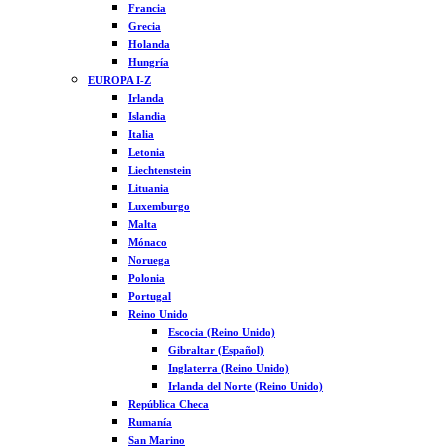
Francia
Grecia
Holanda
Hungría
EUROPA I-Z
Irlanda
Islandia
Italia
Letonia
Liechtenstein
Lituania
Luxemburgo
Malta
Mónaco
Noruega
Polonia
Portugal
Reino Unido
Escocia (Reino Unido)
Gibraltar (Español)
Inglaterra (Reino Unido)
Irlanda del Norte (Reino Unido)
República Checa
Rumanía
San Marino