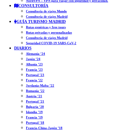
NordVPN – VPN para viajar con seguridad y privacidad.
CONSULTORÍA
Consultoría de viajes Mundo
Consultoría de viajes Madrid
GUÍA TURISMO MADRID
Rutas genéricas y free tours
Rutas privadas y personalizadas
Consultoría de viajes Madrid
Seguridad COVID-19 SARS-CoV-2
DIARIOS
Alemania ’24
Japón ’24
Albania ’23
Francia ’23
Portugal ’23
Francia ’22
Jordania-Malta ’22
Rumanía ’22
Austria ’21
Portugal ’21
Bulgaria ’20
Islandia ’19
Francia ’19
Portugal ’18
Francia-China-Japón ’18