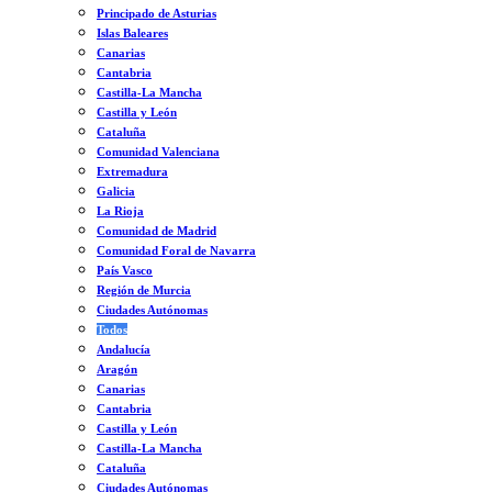
Principado de Asturias
Islas Baleares
Canarias
Cantabria
Castilla-La Mancha
Castilla y León
Cataluña
Comunidad Valenciana
Extremadura
Galicia
La Rioja
Comunidad de Madrid
Comunidad Foral de Navarra
País Vasco
Región de Murcia
Ciudades Autónomas
Todos
Andalucía
Aragón
Canarias
Cantabria
Castilla y León
Castilla-La Mancha
Cataluña
Ciudades Autónomas