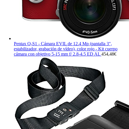
Pentax Q-S1 - Cámara EVIL de 12.4 Mp (pantalla 3",
estabilizador, grabación de vídeo), color rojo - Kit cuerpo
cámara con objetivo 5-15 mm f/ 2.8-4.5 ED AL
454,48
€