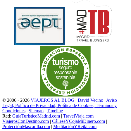
© 2006 - 2026
VIAJEROS AL BLOG
|
David Vecino
|
Aviso
Legal, Política de Privacidad, Política de Cookies, Términos y
Condiciones
|
Sitemap
|
Timeline
Red:
GuíaTurísticoMadrid.com
|
TravelViaja.com
|
ViajerosConDestino.com
|
CálleseYCojaMiDinero.com
|
ProtecciónMascarilla.com
|
MeditaciónYReiki.com