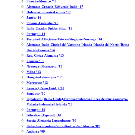
Francia-Mónaco ’18
Alemania-Croacia-Eslovenia-Italia ’17
Holanda-Lituania-Letonia ’17
Japón ’16
Polonia-Finlandia ’16
Italia-Estados Unidos-Suiza ’15
Portugal ’14
Turquía-EAU-Qatar-Taiwán-Singapur-Noruega ’14
Alemania-Italia-Ciudad del Vaticano-Irlanda-Irlanda del Norte (Reino
Unido)-Francia ’14
Rep. Checa-Alemania ’13
Francia ’13
Noruega-Dinamarca ’13
Malta ’13
Hungría-Eslovaquia ’12
Marruecos ’12
Escocia (Reino Unido) ’11
Singapur ’10
Inglaterra (Reino Unido)-Estonia-Finlandia-Corea del Sur-Camboya-
Malasia-Indonesia-Holanda ’10
Portugal ’10
Gibraltar (Español) ’10
Suecia-Alemania-Luxemburgo ’09
Italia-Liechtenstein-Suiza-Austria-San Marino ’09
Andorra ’09