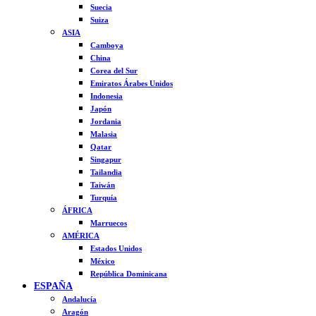
Suecia
Suiza
ASIA
Camboya
China
Corea del Sur
Emiratos Árabes Unidos
Indonesia
Japón
Jordania
Malasia
Qatar
Singapur
Tailandia
Taiwán
Turquía
ÁFRICA
Marruecos
AMÉRICA
Estados Unidos
México
República Dominicana
ESPAÑA
Andalucía
Aragón