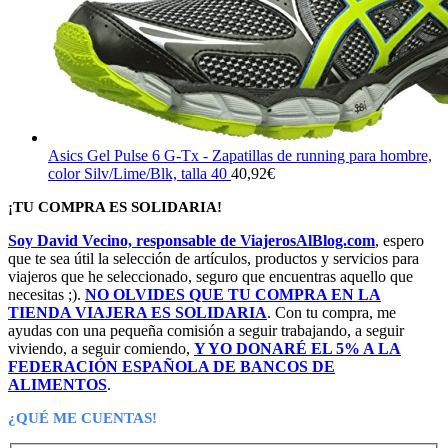
Asics Gel Pulse 6 G-Tx - Zapatillas de running para hombre,
color Silv/Lime/Blk, talla 40
40,92
€
¡TU COMPRA ES SOLIDARIA!
Soy David Vecino, responsable de ViajerosAlBlog.com
, espero
que te sea útil la selección de artículos, productos y servicios para
viajeros que he seleccionado, seguro que encuentras aquello que
necesitas ;).
NO OLVIDES QUE TU COMPRA EN LA
TIENDA VIAJERA ES SOLIDARIA
. Con tu compra, me
ayudas con una pequeña comisión a seguir trabajando, a seguir
viviendo, a seguir comiendo,
Y YO DONARÉ EL 5% A LA
FEDERACIÓN ESPAÑOLA DE BANCOS DE
ALIMENTOS
.
¿QUÉ ME CUENTAS!