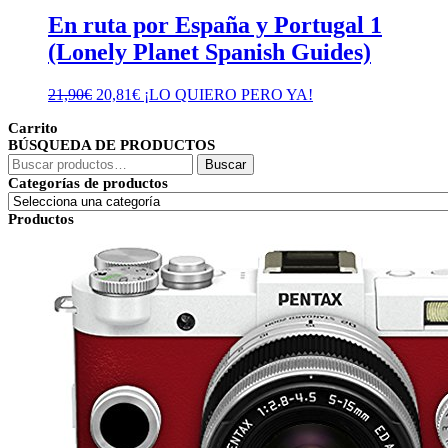
En ruta por España y Portugal 1
(Lonely Planet Spanish Guides)
El
El
21,90
€
20,81
€
¡LO QUIERO PERO YA!
precio
precio
Carrito
original
actual
BÚSQUEDA DE PRODUCTOS
era:
es:
Buscar
21,90€.
20,81€.
Buscar
por:
Categorías de productos
Productos