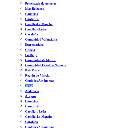
Principado de Asturias
Islas Baleares
Canarias
Cantabria
Castilla-La Mancha
Castilla y León
Cataluña
Comunidad Valenciana
Extremadura
Galicia
La Rioja
Comunidad de Madrid
Comunidad Foral de Navarra
País Vasco
Región de Murcia
Ciudades Autónomas
Todos
Andalucía
Aragón
Canarias
Cantabria
Castilla y León
Castilla-La Mancha
Cataluña
Ciudades Autónomas