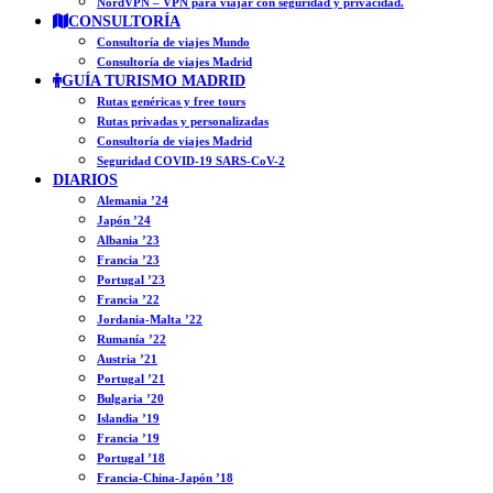
NordVPN – VPN para viajar con seguridad y privacidad.
CONSULTORÍA
Consultoría de viajes Mundo
Consultoría de viajes Madrid
GUÍA TURISMO MADRID
Rutas genéricas y free tours
Rutas privadas y personalizadas
Consultoría de viajes Madrid
Seguridad COVID-19 SARS-CoV-2
DIARIOS
Alemania ’24
Japón ’24
Albania ’23
Francia ’23
Portugal ’23
Francia ’22
Jordania-Malta ’22
Rumanía ’22
Austria ’21
Portugal ’21
Bulgaria ’20
Islandia ’19
Francia ’19
Portugal ’18
Francia-China-Japón ’18