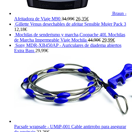
Braun -
El
El
Afeitadora de Viaje M90
34,99
€
26,35
€
precio
precio
Gillette Venus desechables de afeitar Sensible Mujer Pack 3
original
actual
12,18
€
era:
es:
Mochilas de senderismo y marcha,Coopache 40L Mochilas
34,99€.
26,35€.
El
El
de Marcha Impermeable Viaje Mochila
44,90
€
29,99
€
precio
precio
Sony MDR-XB450AP - Auriculares de diadema abiertos
original
actual
Extra Bass
29,99
€
era:
es:
44,90€.
29,99€.
Pacsafe wrapsafe - UMiP-001 Cable antirrobo para asegurar
de equipaje
23,26
€