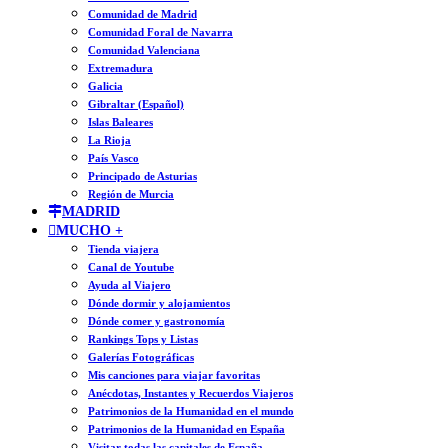
Comunidad de Madrid
Comunidad Foral de Navarra
Comunidad Valenciana
Extremadura
Galicia
Gibraltar (Español)
Islas Baleares
La Rioja
País Vasco
Principado de Asturias
Región de Murcia
MADRID
MUCHO +
Tienda viajera
Canal de Youtube
Ayuda al Viajero
Dónde dormir y alojamientos
Dónde comer y gastronomía
Rankings Tops y Listas
Galerías Fotográficas
Mis canciones para viajar favoritas
Anécdotas, Instantes y Recuerdos Viajeros
Patrimonios de la Humanidad en el mundo
Patrimonios de la Humanidad en España
Visitar todas las capitales de España