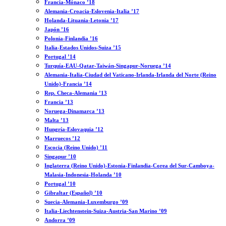
Francia-Mónaco ’18
Alemania-Croacia-Eslovenia-Italia ’17
Holanda-Lituania-Letonia ’17
Japón ’16
Polonia-Finlandia ’16
Italia-Estados Unidos-Suiza ’15
Portugal ’14
Turquía-EAU-Qatar-Taiwán-Singapur-Noruega ’14
Alemania-Italia-Ciudad del Vaticano-Irlanda-Irlanda del Norte (Reino
Unido)-Francia ’14
Rep. Checa-Alemania ’13
Francia ’13
Noruega-Dinamarca ’13
Malta ’13
Hungría-Eslovaquia ’12
Marruecos ’12
Escocia (Reino Unido) ’11
Singapur ’10
Inglaterra (Reino Unido)-Estonia-Finlandia-Corea del Sur-Camboya-
Malasia-Indonesia-Holanda ’10
Portugal ’10
Gibraltar (Español) ’10
Suecia-Alemania-Luxemburgo ’09
Italia-Liechtenstein-Suiza-Austria-San Marino ’09
Andorra ’09