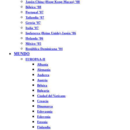
Japón-China (Hong Kong-Macao) ’08
Bélgica ’08
Portugal ’07
Tailandia ’07
Grecia ’07
Italia ’07
Inglaterra (Reino Unido)-Japón ’06
Holanda ’06
México ’05
República Dominicana ’04
MUNDO
EUROPA A-H
Albania
Alemania
Andorra
Austria
Bélgica
Bulgaria
Ciudad del Vaticano
Croacia
Dinamarca
Eslovaquia
Eslovenia
Estonia
Finlandia