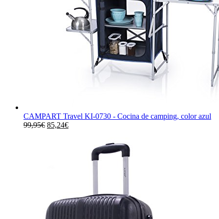
CAMPART Travel KI-0730 - Cocina de camping, color azul
El
El
99,95
€
85,24
€
precio
precio
original
actual
era:
es:
99,95€.
85,24€.