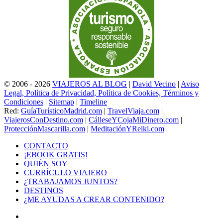
© 2006 - 2026
VIAJEROS AL BLOG
|
David Vecino
|
Aviso
Legal, Política de Privacidad, Política de Cookies, Términos y
Condiciones
|
Sitemap
|
Timeline
Red:
GuíaTurísticoMadrid.com
|
TravelViaja.com
|
ViajerosConDestino.com
|
CálleseYCojaMiDinero.com
|
ProtecciónMascarilla.com
|
MeditaciónYReiki.com
CONTACTO
¡EBOOK GRATIS!
QUIÉN SOY
CURRÍCULO VIAJERO
¿TRABAJAMOS JUNTOS?
DESTINOS
¿ME AYUDAS A CREAR CONTENIDO?
Facebook