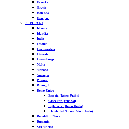
Francia
Grecia
Holanda
Hungría
EUROPA I-Z
Irlanda
Islandia
Italia
Letonia
Liechtenstein
Lituania
Luxemburgo
Malta
Mónaco
Noruega
Polonia
Portugal
Reino Unido
Escocia (Reino Unido)
Gibraltar (Español)
Inglaterra (Reino Unido)
Irlanda del Norte (Reino Unido)
República Checa
Rumanía
San Marino