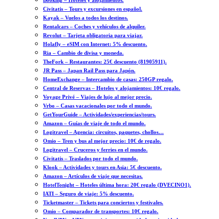
Booking – Hoteles y alojamientos.
Civitatis – Tours y excursiones en español.
Kayak – Vuelos a todos los destinos.
Rentalcars – Coches y vehículos de alquiler.
Revolut – Tarjeta obligatoria para viajar.
Holafly – eSIM con Internet: 5% descuento.
Ria – Cambio de divisa y moneda.
TheFork – Restaurantes: 25€ descuento (81905911).
JR Pass – Japan Rail Pass para Japón.
HomeExchange – Intercambio de casas: 250GP regalo.
Central de Reservas – Hoteles y alojamientos: 10€ regalo.
Voyage Privé – Viajes de lujo al mejor precio.
Vrbo – Casas vacacionales por todo el mundo.
GetYourGuide – Actividades/experiencias/tours.
Amazon – Guías de viaje de todo el mundo.
Logitravel – Agencia: circuitos, paquetes, chollos…
Omio – Tren y bus al mejor precio: 10€ de regalo.
Logitravel – Cruceros y ferries en el mundo.
Civitatis – Traslados por todo el mundo.
Klook – Actividades y tours en Asia: 5€ descuento.
Amazon – Artículos de viaje que necesitas.
HotelTonight – Hoteles última hora: 20€ regalo (DVECINO1).
IATI – Seguro de viaje: 5% descuento.
Ticketmaster – Tickets para conciertos y festivales.
Omio – Comparador de transportes: 10€ regalo.