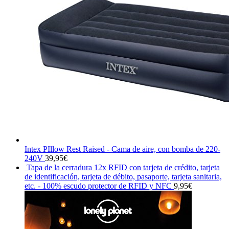
Intex PIllow Rest Raised - Cama de aire, con bomba de 220-
240V
39,95
€
Tapa de la cerradura 12x RFID con tarjeta de crédito, tarjeta
de identificación, tarjeta de débito, pasaporte, tarjeta sanitaria,
etc. - 100% escudo protector de RFID y NFC
9,95
€