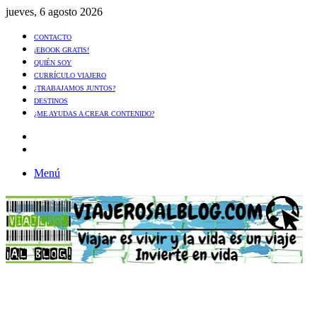
jueves, 6 agosto 2026
CONTACTO
¡EBOOK GRATIS!
QUIÉN SOY
CURRÍCULO VIAJERO
¿TRABAJAMOS JUNTOS?
DESTINOS
¿ME AYUDAS A CREAR CONTENIDO?
Artículo
al
Buscar
azar
Menú