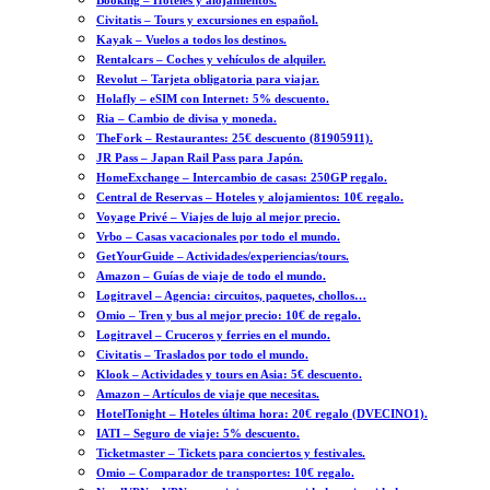
Booking – Hoteles y alojamientos.
Civitatis – Tours y excursiones en español.
Kayak – Vuelos a todos los destinos.
Rentalcars – Coches y vehículos de alquiler.
Revolut – Tarjeta obligatoria para viajar.
Holafly – eSIM con Internet: 5% descuento.
Ria – Cambio de divisa y moneda.
TheFork – Restaurantes: 25€ descuento (81905911).
JR Pass – Japan Rail Pass para Japón.
HomeExchange – Intercambio de casas: 250GP regalo.
Central de Reservas – Hoteles y alojamientos: 10€ regalo.
Voyage Privé – Viajes de lujo al mejor precio.
Vrbo – Casas vacacionales por todo el mundo.
GetYourGuide – Actividades/experiencias/tours.
Amazon – Guías de viaje de todo el mundo.
Logitravel – Agencia: circuitos, paquetes, chollos…
Omio – Tren y bus al mejor precio: 10€ de regalo.
Logitravel – Cruceros y ferries en el mundo.
Civitatis – Traslados por todo el mundo.
Klook – Actividades y tours en Asia: 5€ descuento.
Amazon – Artículos de viaje que necesitas.
HotelTonight – Hoteles última hora: 20€ regalo (DVECINO1).
IATI – Seguro de viaje: 5% descuento.
Ticketmaster – Tickets para conciertos y festivales.
Omio – Comparador de transportes: 10€ regalo.