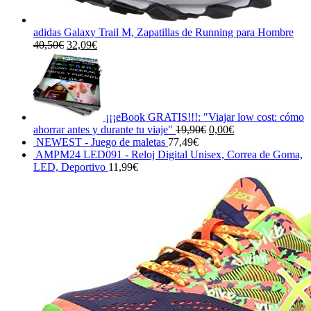
adidas Galaxy Trail M, Zapatillas de Running para Hombre
El
El
40,50
€
32,09
€
precio
precio
original
actual
era:
es:
40,50€.
32,09€.
¡¡¡eBook GRATIS!!!: "Viajar low cost: cómo
El
El
ahorrar antes y durante tu viaje"
19,90
€
0,00
€
precio
precio
NEWEST - Juego de maletas
77,49
€
original
actual
AMPM24 LED091 - Reloj Digital Unisex, Correa de Goma,
era:
es:
LED, Deportivo
11,99
€
19,90€.
0,00€.