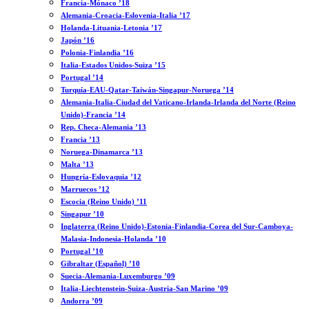
Francia-Mónaco ’18
Alemania-Croacia-Eslovenia-Italia ’17
Holanda-Lituania-Letonia ’17
Japón ’16
Polonia-Finlandia ’16
Italia-Estados Unidos-Suiza ’15
Portugal ’14
Turquía-EAU-Qatar-Taiwán-Singapur-Noruega ’14
Alemania-Italia-Ciudad del Vaticano-Irlanda-Irlanda del Norte (Reino
Unido)-Francia ’14
Rep. Checa-Alemania ’13
Francia ’13
Noruega-Dinamarca ’13
Malta ’13
Hungría-Eslovaquia ’12
Marruecos ’12
Escocia (Reino Unido) ’11
Singapur ’10
Inglaterra (Reino Unido)-Estonia-Finlandia-Corea del Sur-Camboya-
Malasia-Indonesia-Holanda ’10
Portugal ’10
Gibraltar (Español) ’10
Suecia-Alemania-Luxemburgo ’09
Italia-Liechtenstein-Suiza-Austria-San Marino ’09
Andorra ’09