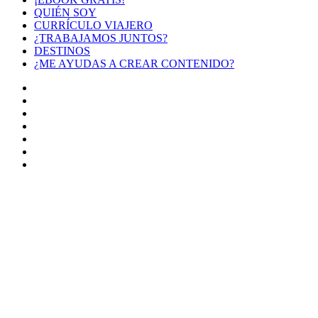
QUIÉN SOY
CURRÍCULO VIAJERO
¿TRABAJAMOS JUNTOS?
DESTINOS
¿ME AYUDAS A CREAR CONTENIDO?
Facebook
X
LinkedIn
YouTube
Instagram
TikTok
Buy
Me
Botón
a
volver
Coffee
arriba