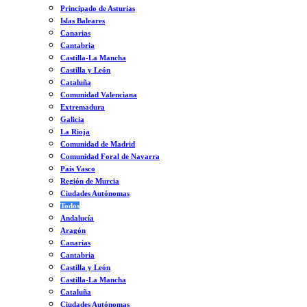
Principado de Asturias
Islas Baleares
Canarias
Cantabria
Castilla-La Mancha
Castilla y León
Cataluña
Comunidad Valenciana
Extremadura
Galicia
La Rioja
Comunidad de Madrid
Comunidad Foral de Navarra
País Vasco
Región de Murcia
Ciudades Autónomas
Todos
Andalucía
Aragón
Canarias
Cantabria
Castilla y León
Castilla-La Mancha
Cataluña
Ciudades Autónomas