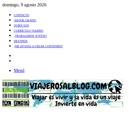
domingo, 9 agosto 2026
CONTACTO
¡EBOOK GRATIS!
QUIÉN SOY
CURRÍCULO VIAJERO
¿TRABAJAMOS JUNTOS?
DESTINOS
¿ME AYUDAS A CREAR CONTENIDO?
Artículo
al
Buscar
azar
Menú