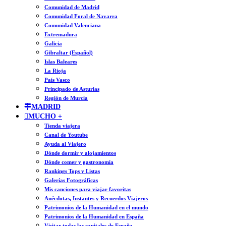
Comunidad de Madrid
Comunidad Foral de Navarra
Comunidad Valenciana
Extremadura
Galicia
Gibraltar (Español)
Islas Baleares
La Rioja
País Vasco
Principado de Asturias
Región de Murcia
MADRID
MUCHO +
Tienda viajera
Canal de Youtube
Ayuda al Viajero
Dónde dormir y alojamientos
Dónde comer y gastronomía
Rankings Tops y Listas
Galerías Fotográficas
Mis canciones para viajar favoritas
Anécdotas, Instantes y Recuerdos Viajeros
Patrimonios de la Humanidad en el mundo
Patrimonios de la Humanidad en España
Visitar todas las capitales de España