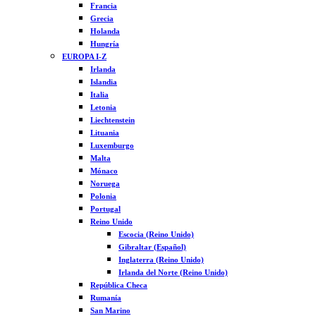
Francia
Grecia
Holanda
Hungría
EUROPA I-Z
Irlanda
Islandia
Italia
Letonia
Liechtenstein
Lituania
Luxemburgo
Malta
Mónaco
Noruega
Polonia
Portugal
Reino Unido
Escocia (Reino Unido)
Gibraltar (Español)
Inglaterra (Reino Unido)
Irlanda del Norte (Reino Unido)
República Checa
Rumanía
San Marino