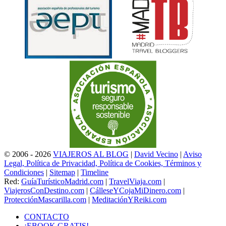
© 2006 - 2026
VIAJEROS AL BLOG
|
David Vecino
|
Aviso
Legal, Política de Privacidad, Política de Cookies, Términos y
Condiciones
|
Sitemap
|
Timeline
Red:
GuíaTurísticoMadrid.com
|
TravelViaja.com
|
ViajerosConDestino.com
|
CálleseYCojaMiDinero.com
|
ProtecciónMascarilla.com
|
MeditaciónYReiki.com
CONTACTO
¡EBOOK GRATIS!