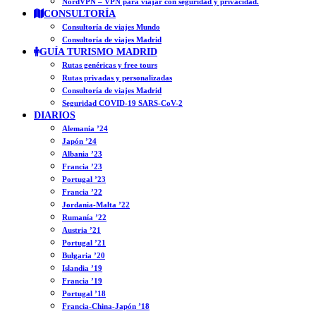
NordVPN – VPN para viajar con seguridad y privacidad.
CONSULTORÍA
Consultoría de viajes Mundo
Consultoría de viajes Madrid
GUÍA TURISMO MADRID
Rutas genéricas y free tours
Rutas privadas y personalizadas
Consultoría de viajes Madrid
Seguridad COVID-19 SARS-CoV-2
DIARIOS
Alemania ’24
Japón ’24
Albania ’23
Francia ’23
Portugal ’23
Francia ’22
Jordania-Malta ’22
Rumanía ’22
Austria ’21
Portugal ’21
Bulgaria ’20
Islandia ’19
Francia ’19
Portugal ’18
Francia-China-Japón ’18