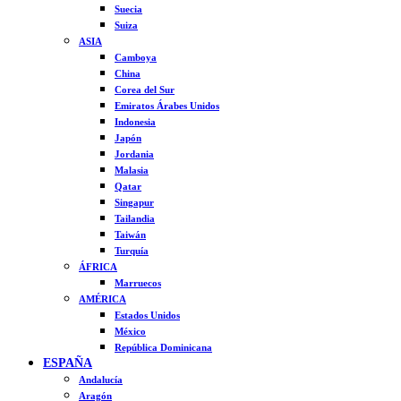
Suecia
Suiza
ASIA
Camboya
China
Corea del Sur
Emiratos Árabes Unidos
Indonesia
Japón
Jordania
Malasia
Qatar
Singapur
Tailandia
Taiwán
Turquía
ÁFRICA
Marruecos
AMÉRICA
Estados Unidos
México
República Dominicana
ESPAÑA
Andalucía
Aragón