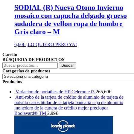
SODIAL (R) Nueva Otono Invierno
mosaico con capucha delgado grueso
sudadera de vellon ropa de hombre
Gris claro – M
6,60
€
¡LO QUIERO PERO YA!
Carrito
BÚSQUEDA DE PRODUCTOS
Buscar
Buscar
por:
Categorías de productos
Productos
Variacion de portatiles de HP Celeron e i3
265,60
€
Anti-robo de la tarjeta de crédito de aluminio de tarjeta de
bolsillo casos titular de la tarjeta bancaria caja de aluminio
monedero de la cartera de crédito mejor preciopor
Boolavard® TM
2,99
€