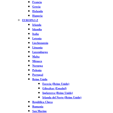
Francia
Grecia
Holanda
Hungría
EUROPA I-Z
Irlanda
Islandia
Italia
Letonia
Liechtenstein
Lituania
Luxemburgo
Malta
Mónaco
Noruega
Polonia
Portugal
Reino Unido
Escocia (Reino Unido)
Gibraltar (Español)
Inglaterra (Reino Unido)
Irlanda del Norte (Reino Unido)
República Checa
Rumanía
San Marino