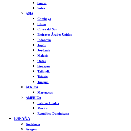
Suecia
Suiza
ASIA
Camboya
China
Corea del Sur
Emiratos Árabes Unidos
Indonesia
Japón
Jordania
Malasia
Qatar
Singapur
Tailandia
Taiwán
Turquía
ÁFRICA
Marruecos
AMÉRICA
Estados Unidos
México
República Dominicana
ESPAÑA
Andalucía
Aragón