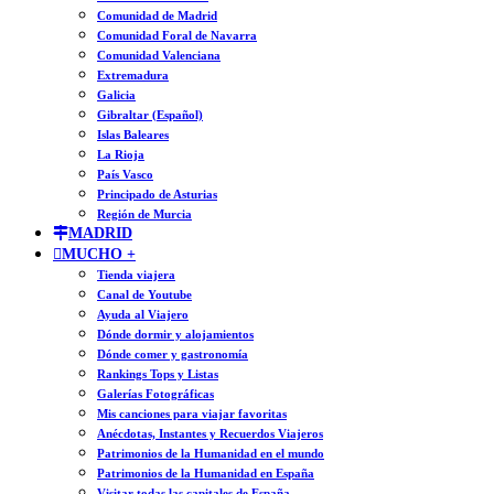
Comunidad de Madrid
Comunidad Foral de Navarra
Comunidad Valenciana
Extremadura
Galicia
Gibraltar (Español)
Islas Baleares
La Rioja
País Vasco
Principado de Asturias
Región de Murcia
MADRID
MUCHO +
Tienda viajera
Canal de Youtube
Ayuda al Viajero
Dónde dormir y alojamientos
Dónde comer y gastronomía
Rankings Tops y Listas
Galerías Fotográficas
Mis canciones para viajar favoritas
Anécdotas, Instantes y Recuerdos Viajeros
Patrimonios de la Humanidad en el mundo
Patrimonios de la Humanidad en España
Visitar todas las capitales de España