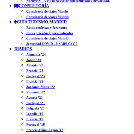
NordVPN – VPN para viajar con seguridad y privacidad.
CONSULTORÍA
Consultoría de viajes Mundo
Consultoría de viajes Madrid
GUÍA TURISMO MADRID
Rutas genéricas y free tours
Rutas privadas y personalizadas
Consultoría de viajes Madrid
Seguridad COVID-19 SARS-CoV-2
DIARIOS
Alemania ’24
Japón ’24
Albania ’23
Francia ’23
Portugal ’23
Francia ’22
Jordania-Malta ’22
Rumanía ’22
Austria ’21
Portugal ’21
Bulgaria ’20
Islandia ’19
Francia ’19
Portugal ’18
Francia-China-Japón ’18