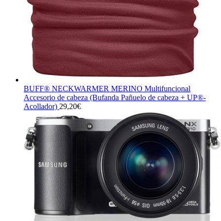
BUFF® NECKWARMER MERINO Multifuncional
Accesorio de cabeza (Bufanda Pañuelo de cabeza + UP®-
Acollador)
29,20
€