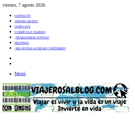
viernes, 7 agosto 2026
CONTACTO
¡EBOOK GRATIS!
QUIÉN SOY
CURRÍCULO VIAJERO
¿TRABAJAMOS JUNTOS?
DESTINOS
¿ME AYUDAS A CREAR CONTENIDO?
Artículo
al
Buscar
azar
Menú