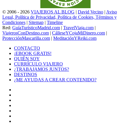
© 2006 - 2026
VIAJEROS AL BLOG
|
David Vecino
|
Aviso
Legal, Política de Privacidad, Política de Cookies, Términos y
Condiciones
|
Sitemap
|
Timeline
Red:
GuíaTurísticoMadrid.com
|
TravelViaja.com
|
ViajerosConDestino.com
|
CálleseYCojaMiDinero.com
|
ProtecciónMascarilla.com
|
MeditaciónYReiki.com
CONTACTO
¡EBOOK GRATIS!
QUIÉN SOY
CURRÍCULO VIAJERO
¿TRABAJAMOS JUNTOS?
DESTINOS
¿ME AYUDAS A CREAR CONTENIDO?
Facebook
X
LinkedIn
YouTube
Instagram
TikTok
Buy
Me
Botón