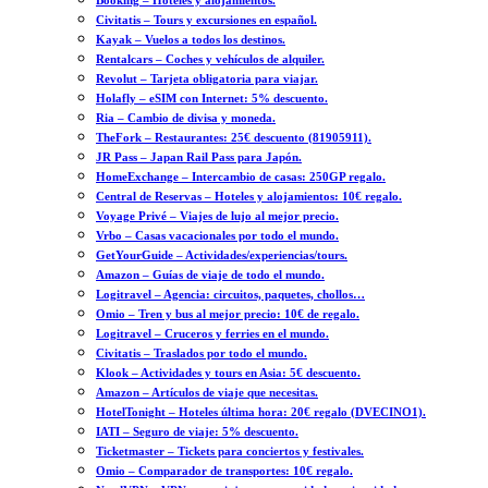
Booking – Hoteles y alojamientos.
Civitatis – Tours y excursiones en español.
Kayak – Vuelos a todos los destinos.
Rentalcars – Coches y vehículos de alquiler.
Revolut – Tarjeta obligatoria para viajar.
Holafly – eSIM con Internet: 5% descuento.
Ria – Cambio de divisa y moneda.
TheFork – Restaurantes: 25€ descuento (81905911).
JR Pass – Japan Rail Pass para Japón.
HomeExchange – Intercambio de casas: 250GP regalo.
Central de Reservas – Hoteles y alojamientos: 10€ regalo.
Voyage Privé – Viajes de lujo al mejor precio.
Vrbo – Casas vacacionales por todo el mundo.
GetYourGuide – Actividades/experiencias/tours.
Amazon – Guías de viaje de todo el mundo.
Logitravel – Agencia: circuitos, paquetes, chollos…
Omio – Tren y bus al mejor precio: 10€ de regalo.
Logitravel – Cruceros y ferries en el mundo.
Civitatis – Traslados por todo el mundo.
Klook – Actividades y tours en Asia: 5€ descuento.
Amazon – Artículos de viaje que necesitas.
HotelTonight – Hoteles última hora: 20€ regalo (DVECINO1).
IATI – Seguro de viaje: 5% descuento.
Ticketmaster – Tickets para conciertos y festivales.
Omio – Comparador de transportes: 10€ regalo.