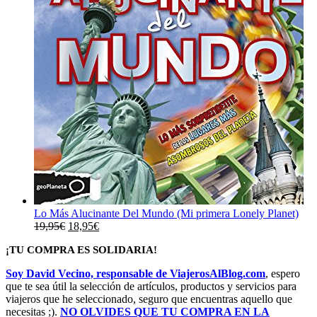
Lo Más Alucinante Del Mundo (Mi primera Lonely Planet)
El
El
19,95
€
18,95
€
precio
precio
¡TU COMPRA ES SOLIDARIA!
original
actual
era:
es:
Soy David Vecino, responsable de ViajerosAlBlog.com
, espero
19,95€.
18,95€.
que te sea útil la selección de artículos, productos y servicios para
viajeros que he seleccionado, seguro que encuentras aquello que
necesitas ;).
NO OLVIDES QUE TU COMPRA EN LA