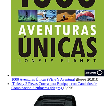
El
El
1000 Aventuras Únicas (Viaje Y Aventura)
21,90
€
20,81
€
precio
preci
Tinksky 2 Piezas Correa para Equipaje con Candados de
original
actua
Combinación 3 Números (Negro)
13,99
€
era:
es:
21,90€.
20,81