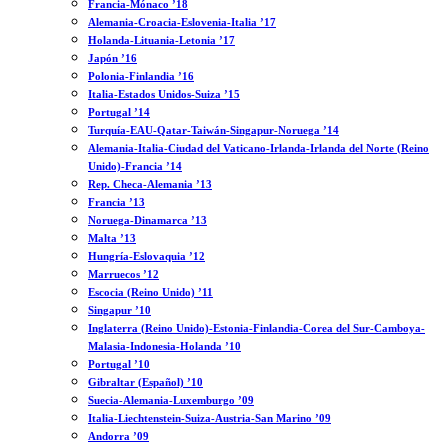
Francia-Mónaco ’18
Alemania-Croacia-Eslovenia-Italia ’17
Holanda-Lituania-Letonia ’17
Japón ’16
Polonia-Finlandia ’16
Italia-Estados Unidos-Suiza ’15
Portugal ’14
Turquía-EAU-Qatar-Taiwán-Singapur-Noruega ’14
Alemania-Italia-Ciudad del Vaticano-Irlanda-Irlanda del Norte (Reino
Unido)-Francia ’14
Rep. Checa-Alemania ’13
Francia ’13
Noruega-Dinamarca ’13
Malta ’13
Hungría-Eslovaquia ’12
Marruecos ’12
Escocia (Reino Unido) ’11
Singapur ’10
Inglaterra (Reino Unido)-Estonia-Finlandia-Corea del Sur-Camboya-
Malasia-Indonesia-Holanda ’10
Portugal ’10
Gibraltar (Español) ’10
Suecia-Alemania-Luxemburgo ’09
Italia-Liechtenstein-Suiza-Austria-San Marino ’09
Andorra ’09