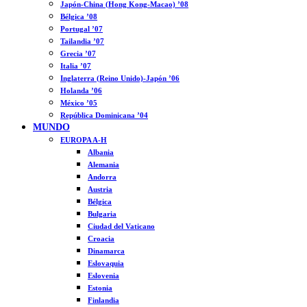
Japón-China (Hong Kong-Macao) ’08
Bélgica ’08
Portugal ’07
Tailandia ’07
Grecia ’07
Italia ’07
Inglaterra (Reino Unido)-Japón ’06
Holanda ’06
México ’05
República Dominicana ’04
MUNDO
EUROPA A-H
Albania
Alemania
Andorra
Austria
Bélgica
Bulgaria
Ciudad del Vaticano
Croacia
Dinamarca
Eslovaquia
Eslovenia
Estonia
Finlandia