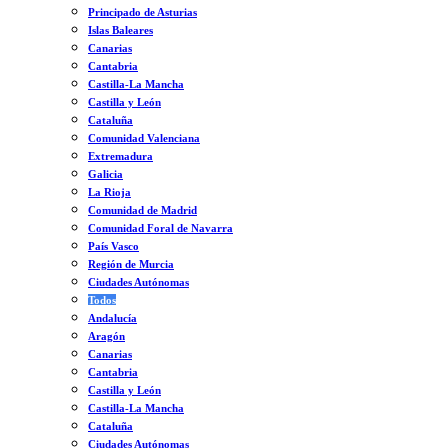
Principado de Asturias
Islas Baleares
Canarias
Cantabria
Castilla-La Mancha
Castilla y León
Cataluña
Comunidad Valenciana
Extremadura
Galicia
La Rioja
Comunidad de Madrid
Comunidad Foral de Navarra
País Vasco
Región de Murcia
Ciudades Autónomas
Todos
Andalucía
Aragón
Canarias
Cantabria
Castilla y León
Castilla-La Mancha
Cataluña
Ciudades Autónomas