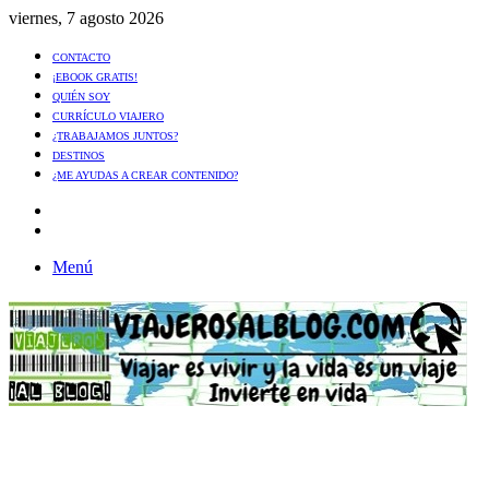
viernes, 7 agosto 2026
CONTACTO
¡EBOOK GRATIS!
QUIÉN SOY
CURRÍCULO VIAJERO
¿TRABAJAMOS JUNTOS?
DESTINOS
¿ME AYUDAS A CREAR CONTENIDO?
Artículo
al
Buscar
azar
Menú