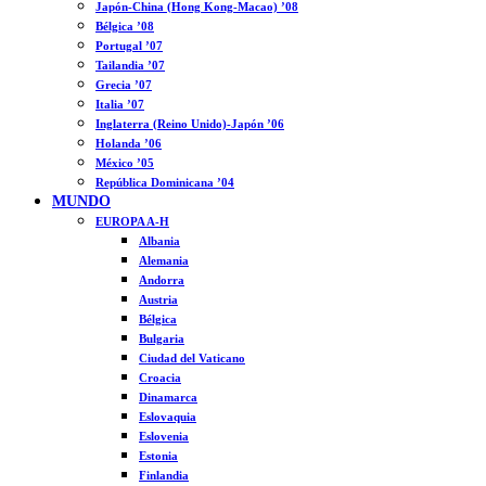
Japón-China (Hong Kong-Macao) ’08
Bélgica ’08
Portugal ’07
Tailandia ’07
Grecia ’07
Italia ’07
Inglaterra (Reino Unido)-Japón ’06
Holanda ’06
México ’05
República Dominicana ’04
MUNDO
EUROPA A-H
Albania
Alemania
Andorra
Austria
Bélgica
Bulgaria
Ciudad del Vaticano
Croacia
Dinamarca
Eslovaquia
Eslovenia
Estonia
Finlandia