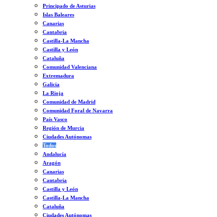
Principado de Asturias
Islas Baleares
Canarias
Cantabria
Castilla-La Mancha
Castilla y León
Cataluña
Comunidad Valenciana
Extremadura
Galicia
La Rioja
Comunidad de Madrid
Comunidad Foral de Navarra
País Vasco
Región de Murcia
Ciudades Autónomas
Todos
Andalucía
Aragón
Canarias
Cantabria
Castilla y León
Castilla-La Mancha
Cataluña
Ciudades Autónomas