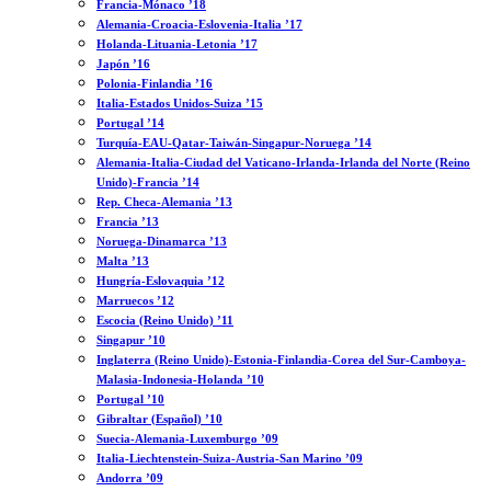
Francia-Mónaco ’18
Alemania-Croacia-Eslovenia-Italia ’17
Holanda-Lituania-Letonia ’17
Japón ’16
Polonia-Finlandia ’16
Italia-Estados Unidos-Suiza ’15
Portugal ’14
Turquía-EAU-Qatar-Taiwán-Singapur-Noruega ’14
Alemania-Italia-Ciudad del Vaticano-Irlanda-Irlanda del Norte (Reino
Unido)-Francia ’14
Rep. Checa-Alemania ’13
Francia ’13
Noruega-Dinamarca ’13
Malta ’13
Hungría-Eslovaquia ’12
Marruecos ’12
Escocia (Reino Unido) ’11
Singapur ’10
Inglaterra (Reino Unido)-Estonia-Finlandia-Corea del Sur-Camboya-
Malasia-Indonesia-Holanda ’10
Portugal ’10
Gibraltar (Español) ’10
Suecia-Alemania-Luxemburgo ’09
Italia-Liechtenstein-Suiza-Austria-San Marino ’09
Andorra ’09