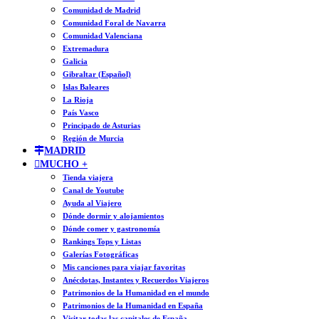
Comunidad de Madrid
Comunidad Foral de Navarra
Comunidad Valenciana
Extremadura
Galicia
Gibraltar (Español)
Islas Baleares
La Rioja
País Vasco
Principado de Asturias
Región de Murcia
MADRID
MUCHO +
Tienda viajera
Canal de Youtube
Ayuda al Viajero
Dónde dormir y alojamientos
Dónde comer y gastronomía
Rankings Tops y Listas
Galerías Fotográficas
Mis canciones para viajar favoritas
Anécdotas, Instantes y Recuerdos Viajeros
Patrimonios de la Humanidad en el mundo
Patrimonios de la Humanidad en España
Visitar todas las capitales de España