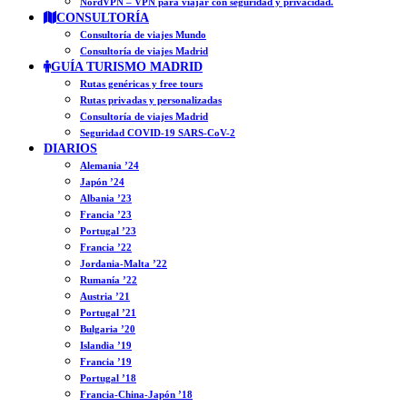
NordVPN – VPN para viajar con seguridad y privacidad.
CONSULTORÍA
Consultoría de viajes Mundo
Consultoría de viajes Madrid
GUÍA TURISMO MADRID
Rutas genéricas y free tours
Rutas privadas y personalizadas
Consultoría de viajes Madrid
Seguridad COVID-19 SARS-CoV-2
DIARIOS
Alemania ’24
Japón ’24
Albania ’23
Francia ’23
Portugal ’23
Francia ’22
Jordania-Malta ’22
Rumanía ’22
Austria ’21
Portugal ’21
Bulgaria ’20
Islandia ’19
Francia ’19
Portugal ’18
Francia-China-Japón ’18