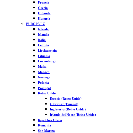
Francia
Grecia
Holanda
Hungría
EUROPA I-Z
Irlanda
Islandia
Italia
Letonia
Liechtenstein
Lituania
Luxemburgo
Malta
Mónaco
Noruega
Polonia
Portugal
Reino Unido
Escocia (Reino Unido)
Gibraltar (Español)
Inglaterra (Reino Unido)
Irlanda del Norte (Reino Unido)
República Checa
Rumanía
San Marino