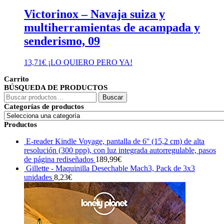
Victorinox – Navaja suiza y
multiherramientas de acampada y
senderismo, 09
13,71
€
¡LO QUIERO PERO YA!
Carrito
BÚSQUEDA DE PRODUCTOS
Buscar
Buscar
por:
Categorías de productos
Productos
E-reader Kindle Voyage, pantalla de 6'' (15,2 cm) de alta
resolución (300 ppp), con luz integrada autorregulable, pasos
de página rediseñados
189,99
€
Gillette - Maquinilla Desechable Mach3, Pack de 3x3
unidades
8,23
€