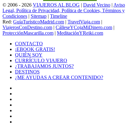
© 2006 - 2026
VIAJEROS AL BLOG
|
David Vecino
|
Aviso
Legal, Política de Privacidad, Política de Cookies, Términos y
Condiciones
|
Sitemap
|
Timeline
Red:
GuíaTurísticoMadrid.com
|
TravelViaja.com
|
ViajerosConDestino.com
|
CálleseYCojaMiDinero.com
|
ProtecciónMascarilla.com
|
MeditaciónYReiki.com
CONTACTO
¡EBOOK GRATIS!
QUIÉN SOY
CURRÍCULO VIAJERO
¿TRABAJAMOS JUNTOS?
DESTINOS
¿ME AYUDAS A CREAR CONTENIDO?
Facebook
X
LinkedIn
YouTube
Instagram
TikTok
Buy
Me
Botón
a
volver
Coffee