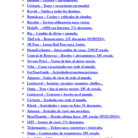
Booking – Hoteles y alojamientos.
Civitatis – Tours y excursiones en español.
Kayak – Vuelos a todos los destinos.
Rentalcars – Coches y vehículos de alquiler.
Revolut – Tarjeta obligatoria para viajar.
Holafly – eSIM con Internet: 5% descuento.
Ria – Cambio de divisa y moneda.
TheFork – Restaurantes: 25€ descuento (81905911).
JR Pass – Japan Rail Pass para Japón.
HomeExchange – Intercambio de casas: 250GP regalo.
Central de Reservas – Hoteles y alojamientos: 10€ regalo.
Voyage Privé – Viajes de lujo al mejor precio.
Vrbo – Casas vacacionales por todo el mundo.
GetYourGuide – Actividades/experiencias/tours.
Amazon – Guías de viaje de todo el mundo.
Logitravel – Agencia: circuitos, paquetes, chollos…
Omio – Tren y bus al mejor precio: 10€ de regalo.
Logitravel – Cruceros y ferries en el mundo.
Civitatis – Traslados por todo el mundo.
Klook – Actividades y tours en Asia: 5€ descuento.
Amazon – Artículos de viaje que necesitas.
HotelTonight – Hoteles última hora: 20€ regalo (DVECINO1).
IATI – Seguro de viaje: 5% descuento.
Ticketmaster – Tickets para conciertos y festivales.
Omio – Comparador de transportes: 10€ regalo.