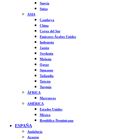
Suecia
Suiza
ASIA
Camboya
China
Corea del Sur
Emiratos Árabes Unidos
Indonesia
Japón
Jordania
Malasia
Qatar
Singapur
Tailandia
Taiwán
Turquía
ÁFRICA
Marruecos
AMÉRICA
Estados Unidos
México
República Dominicana
ESPAÑA
Andalucía
Aragón