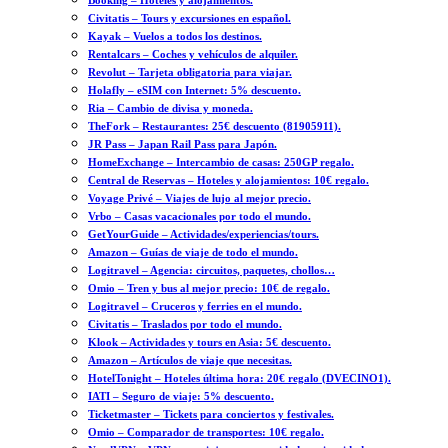
Booking – Hoteles y alojamientos.
Civitatis – Tours y excursiones en español.
Kayak – Vuelos a todos los destinos.
Rentalcars – Coches y vehículos de alquiler.
Revolut – Tarjeta obligatoria para viajar.
Holafly – eSIM con Internet: 5% descuento.
Ria – Cambio de divisa y moneda.
TheFork – Restaurantes: 25€ descuento (81905911).
JR Pass – Japan Rail Pass para Japón.
HomeExchange – Intercambio de casas: 250GP regalo.
Central de Reservas – Hoteles y alojamientos: 10€ regalo.
Voyage Privé – Viajes de lujo al mejor precio.
Vrbo – Casas vacacionales por todo el mundo.
GetYourGuide – Actividades/experiencias/tours.
Amazon – Guías de viaje de todo el mundo.
Logitravel – Agencia: circuitos, paquetes, chollos…
Omio – Tren y bus al mejor precio: 10€ de regalo.
Logitravel – Cruceros y ferries en el mundo.
Civitatis – Traslados por todo el mundo.
Klook – Actividades y tours en Asia: 5€ descuento.
Amazon – Artículos de viaje que necesitas.
HotelTonight – Hoteles última hora: 20€ regalo (DVECINO1).
IATI – Seguro de viaje: 5% descuento.
Ticketmaster – Tickets para conciertos y festivales.
Omio – Comparador de transportes: 10€ regalo.