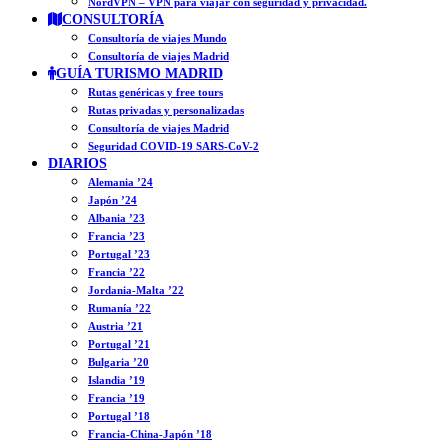
NordVPN – VPN para viajar con seguridad y privacidad.
CONSULTORÍA
Consultoría de viajes Mundo
Consultoría de viajes Madrid
GUÍA TURISMO MADRID
Rutas genéricas y free tours
Rutas privadas y personalizadas
Consultoría de viajes Madrid
Seguridad COVID-19 SARS-CoV-2
DIARIOS
Alemania ’24
Japón ’24
Albania ’23
Francia ’23
Portugal ’23
Francia ’22
Jordania-Malta ’22
Rumanía ’22
Austria ’21
Portugal ’21
Bulgaria ’20
Islandia ’19
Francia ’19
Portugal ’18
Francia-China-Japón ’18