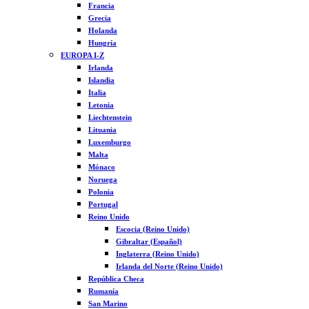
Francia
Grecia
Holanda
Hungría
EUROPA I-Z
Irlanda
Islandia
Italia
Letonia
Liechtenstein
Lituania
Luxemburgo
Malta
Mónaco
Noruega
Polonia
Portugal
Reino Unido
Escocia (Reino Unido)
Gibraltar (Español)
Inglaterra (Reino Unido)
Irlanda del Norte (Reino Unido)
República Checa
Rumanía
San Marino