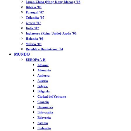
Japón-China (Hong Kong-Macao) ’08
Bélgica ’08
Portugal ’07
Tailandia ’07
Grecia ’07
Italia ’07
Inglaterra (Reino Unido)-Japón ’06
Holanda ’06
México ’05
República Dominicana ’04
MUNDO
EUROPA A-H
Albania
Alemania
Andorra
Austria
Bélgica
Bulgaria
Ciudad del Vaticano
Croacia
Dinamarca
Eslovaquia
Eslovenia
Estonia
Finlandia