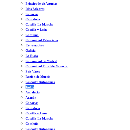
Principado de Asturias
Islas Baleares
Canarias
Cantabria
Castilla-La Mancha
Castilla y León
Cataluña
Comunidad Valenciana
Extremadura
Galicia
La Rioja
Comunidad de Madrid
Comunidad Foral de Navarra
País Vasco
Región de Murcia
Ciudades Autónomas
Todos
Andalucía
Aragón
Canarias
Cantabria
Castilla y León
Castilla-La Mancha
Cataluña
Ciudades Autónomas