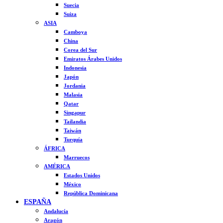
Suecia
Suiza
ASIA
Camboya
China
Corea del Sur
Emiratos Árabes Unidos
Indonesia
Japón
Jordania
Malasia
Qatar
Singapur
Tailandia
Taiwán
Turquía
ÁFRICA
Marruecos
AMÉRICA
Estados Unidos
México
República Dominicana
ESPAÑA
Andalucía
Aragón