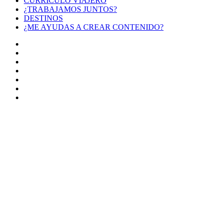
CURRÍCULO VIAJERO
¿TRABAJAMOS JUNTOS?
DESTINOS
¿ME AYUDAS A CREAR CONTENIDO?
Facebook
X
LinkedIn
YouTube
Instagram
TikTok
Buy
Me
Botón
a
volver
Coffee
arriba