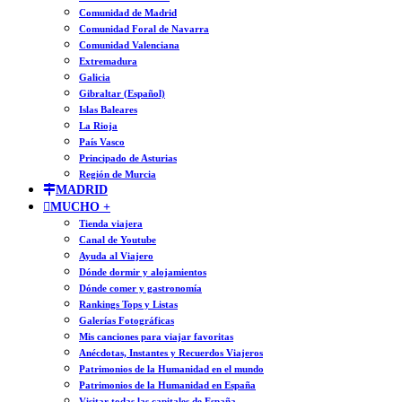
Comunidad de Madrid
Comunidad Foral de Navarra
Comunidad Valenciana
Extremadura
Galicia
Gibraltar (Español)
Islas Baleares
La Rioja
País Vasco
Principado de Asturias
Región de Murcia
MADRID
MUCHO +
Tienda viajera
Canal de Youtube
Ayuda al Viajero
Dónde dormir y alojamientos
Dónde comer y gastronomía
Rankings Tops y Listas
Galerías Fotográficas
Mis canciones para viajar favoritas
Anécdotas, Instantes y Recuerdos Viajeros
Patrimonios de la Humanidad en el mundo
Patrimonios de la Humanidad en España
Visitar todas las capitales de España