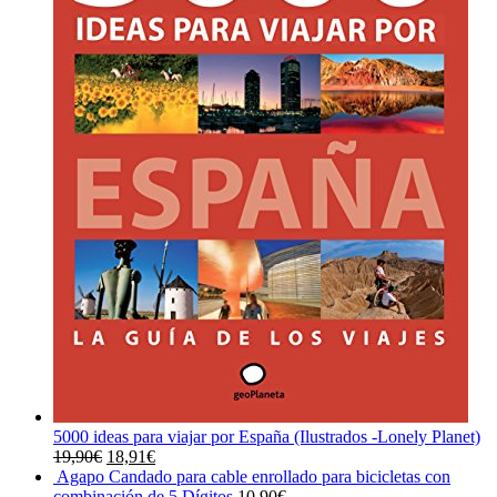
5000 ideas para viajar por España (Ilustrados -Lonely Planet)
El
El
19,90
€
18,91
€
precio
precio
Agapo Candado para cable enrollado para bicicletas con
original
actual
combinación de 5 Dígitos
10,90
€