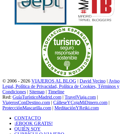
© 2006 - 2026
VIAJEROS AL BLOG
|
David Vecino
|
Aviso
Legal, Política de Privacidad, Política de Cookies, Términos y
Condiciones
|
Sitemap
|
Timeline
Red:
GuíaTurísticoMadrid.com
|
TravelViaja.com
|
ViajerosConDestino.com
|
CálleseYCojaMiDinero.com
|
ProtecciónMascarilla.com
|
MeditaciónYReiki.com
CONTACTO
¡EBOOK GRATIS!
QUIÉN SOY