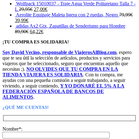
Wolfpack 15010037 - Traje Agua Verde Poliuretano Talla 7 -
El
El
L
29,95
€
27,00
€
precio
precio
Aerolite Equipaje Maleta ligera con 2 ruedas, Negro
79,99
€
El
El
original
actual
39,99
€
precio
precio
era:
es:
adidas Ax2 Gtx, Zapatillas de Senderismo para Hombre
original
actual
El
29,95€.
El
27,00€.
89,90
€
64,22
€
era:
es:
precio
precio
¡TU COMPRA ES SOLIDARIA!
79,99€.
39,99€.
original
actual
era:
es:
Soy David Vecino, responsable de ViajerosAlBlog.com
, espero
89,90€.
64,22€.
que te sea útil la selección de artículos, productos y servicios para
viajeros que he seleccionado, seguro que encuentras aquello que
necesitas ;).
NO OLVIDES QUE TU COMPRA EN LA
TIENDA VIAJERA ES SOLIDARIA
. Con tu compra, me
ayudas con una pequeña comisión a seguir trabajando, a seguir
viviendo, a seguir comiendo,
Y YO DONARÉ EL 5% A LA
FEDERACIÓN ESPAÑOLA DE BANCOS DE
ALIMENTOS
.
¿QUÉ ME CUENTAS!
Nombre*: