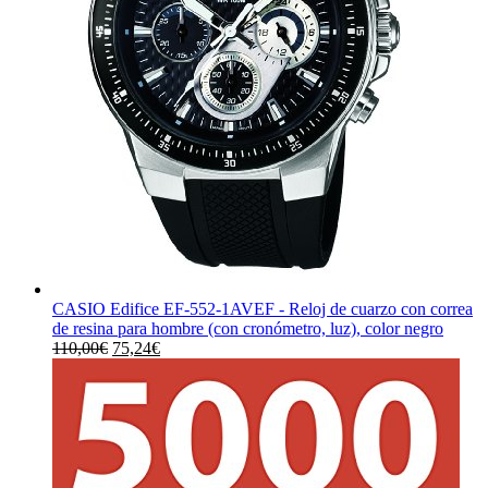
CASIO Edifice EF-552-1AVEF - Reloj de cuarzo con correa
de resina para hombre (con cronómetro, luz), color negro
El
El
110,00
€
75,24
€
precio
precio
original
actual
era:
es:
110,00€.
75,24€.