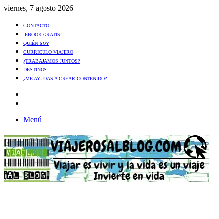
viernes, 7 agosto 2026
CONTACTO
¡EBOOK GRATIS!
QUIÉN SOY
CURRÍCULO VIAJERO
¿TRABAJAMOS JUNTOS?
DESTINOS
¿ME AYUDAS A CREAR CONTENIDO?
Artículo
al
Buscar
azar
Menú