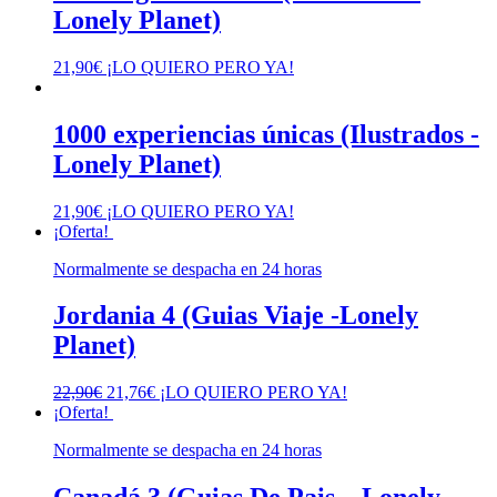
Lonely Planet)
21,90
€
¡LO QUIERO PERO YA!
1000 experiencias únicas (Ilustrados -
Lonely Planet)
21,90
€
¡LO QUIERO PERO YA!
¡Oferta!
Normalmente se despacha en 24 horas
Jordania 4 (Guias Viaje -Lonely
Planet)
El
El
22,90
€
21,76
€
¡LO QUIERO PERO YA!
precio
precio
¡Oferta!
original
actual
Normalmente se despacha en 24 horas
era:
es:
22,90€.
21,76€.