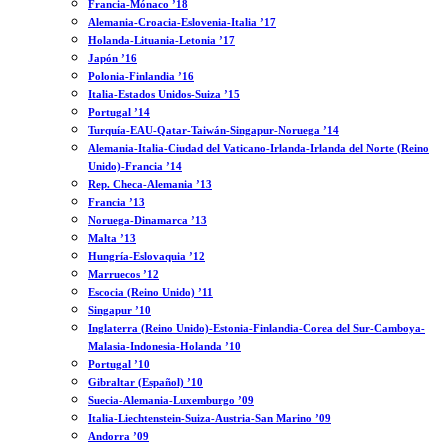
Francia-Mónaco ’18
Alemania-Croacia-Eslovenia-Italia ’17
Holanda-Lituania-Letonia ’17
Japón ’16
Polonia-Finlandia ’16
Italia-Estados Unidos-Suiza ’15
Portugal ’14
Turquía-EAU-Qatar-Taiwán-Singapur-Noruega ’14
Alemania-Italia-Ciudad del Vaticano-Irlanda-Irlanda del Norte (Reino
Unido)-Francia ’14
Rep. Checa-Alemania ’13
Francia ’13
Noruega-Dinamarca ’13
Malta ’13
Hungría-Eslovaquia ’12
Marruecos ’12
Escocia (Reino Unido) ’11
Singapur ’10
Inglaterra (Reino Unido)-Estonia-Finlandia-Corea del Sur-Camboya-
Malasia-Indonesia-Holanda ’10
Portugal ’10
Gibraltar (Español) ’10
Suecia-Alemania-Luxemburgo ’09
Italia-Liechtenstein-Suiza-Austria-San Marino ’09
Andorra ’09