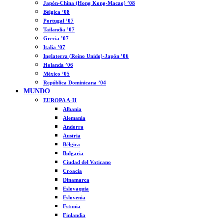
Japón-China (Hong Kong-Macao) ’08
Bélgica ’08
Portugal ’07
Tailandia ’07
Grecia ’07
Italia ’07
Inglaterra (Reino Unido)-Japón ’06
Holanda ’06
México ’05
República Dominicana ’04
MUNDO
EUROPA A-H
Albania
Alemania
Andorra
Austria
Bélgica
Bulgaria
Ciudad del Vaticano
Croacia
Dinamarca
Eslovaquia
Eslovenia
Estonia
Finlandia