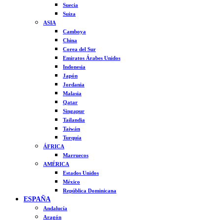
Suecia
Suiza
ASIA
Camboya
China
Corea del Sur
Emiratos Árabes Unidos
Indonesia
Japón
Jordania
Malasia
Qatar
Singapur
Tailandia
Taiwán
Turquía
ÁFRICA
Marruecos
AMÉRICA
Estados Unidos
México
República Dominicana
ESPAÑA
Andalucía
Aragón