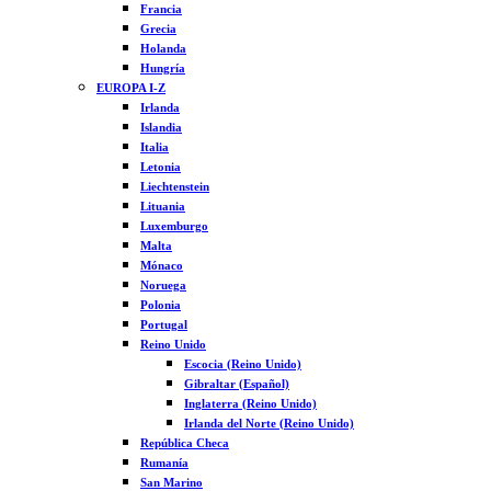
Francia
Grecia
Holanda
Hungría
EUROPA I-Z
Irlanda
Islandia
Italia
Letonia
Liechtenstein
Lituania
Luxemburgo
Malta
Mónaco
Noruega
Polonia
Portugal
Reino Unido
Escocia (Reino Unido)
Gibraltar (Español)
Inglaterra (Reino Unido)
Irlanda del Norte (Reino Unido)
República Checa
Rumanía
San Marino