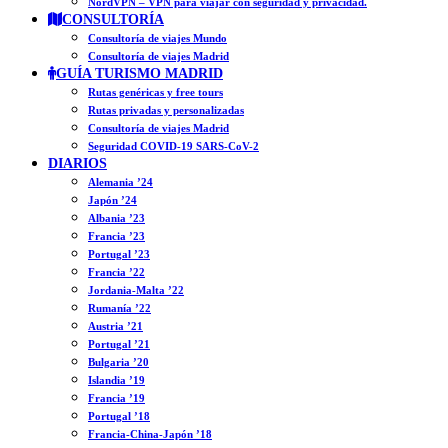
NordVPN – VPN para viajar con seguridad y privacidad.
CONSULTORÍA
Consultoría de viajes Mundo
Consultoría de viajes Madrid
GUÍA TURISMO MADRID
Rutas genéricas y free tours
Rutas privadas y personalizadas
Consultoría de viajes Madrid
Seguridad COVID-19 SARS-CoV-2
DIARIOS
Alemania ’24
Japón ’24
Albania ’23
Francia ’23
Portugal ’23
Francia ’22
Jordania-Malta ’22
Rumanía ’22
Austria ’21
Portugal ’21
Bulgaria ’20
Islandia ’19
Francia ’19
Portugal ’18
Francia-China-Japón ’18