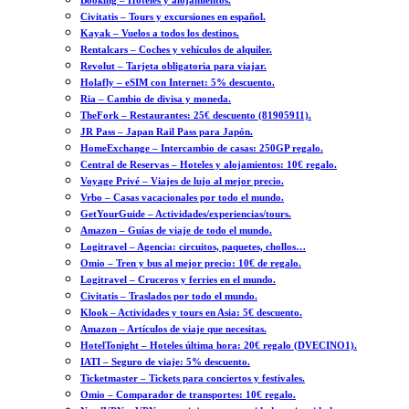
Booking – Hoteles y alojamientos.
Civitatis – Tours y excursiones en español.
Kayak – Vuelos a todos los destinos.
Rentalcars – Coches y vehículos de alquiler.
Revolut – Tarjeta obligatoria para viajar.
Holafly – eSIM con Internet: 5% descuento.
Ria – Cambio de divisa y moneda.
TheFork – Restaurantes: 25€ descuento (81905911).
JR Pass – Japan Rail Pass para Japón.
HomeExchange – Intercambio de casas: 250GP regalo.
Central de Reservas – Hoteles y alojamientos: 10€ regalo.
Voyage Privé – Viajes de lujo al mejor precio.
Vrbo – Casas vacacionales por todo el mundo.
GetYourGuide – Actividades/experiencias/tours.
Amazon – Guías de viaje de todo el mundo.
Logitravel – Agencia: circuitos, paquetes, chollos…
Omio – Tren y bus al mejor precio: 10€ de regalo.
Logitravel – Cruceros y ferries en el mundo.
Civitatis – Traslados por todo el mundo.
Klook – Actividades y tours en Asia: 5€ descuento.
Amazon – Artículos de viaje que necesitas.
HotelTonight – Hoteles última hora: 20€ regalo (DVECINO1).
IATI – Seguro de viaje: 5% descuento.
Ticketmaster – Tickets para conciertos y festivales.
Omio – Comparador de transportes: 10€ regalo.