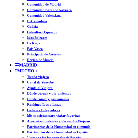
Comunidad de Madrid
Comunidad Foral de Navarra
Comunidad Valenciana
Extremadura
Galicia
Gibraltar (Español)
Islas Baleares
La Rioja
País Vasco
Principado de Asturias
Región de Murcia
MADRID
MUCHO +
Tienda viajera
Canal de Youtube
Ayuda al Viajero
Dónde dormir y alojamientos
Dónde comer y gastronomía
Rankings Tops y Listas
Galerías Fotográficas
Mis canciones para viajar favoritas
Anécdotas, Instantes y Recuerdos Viajeros
Patrimonios de la Humanidad en el mundo
Patrimonios de la Humanidad en España
Visitar todas las capitales de España