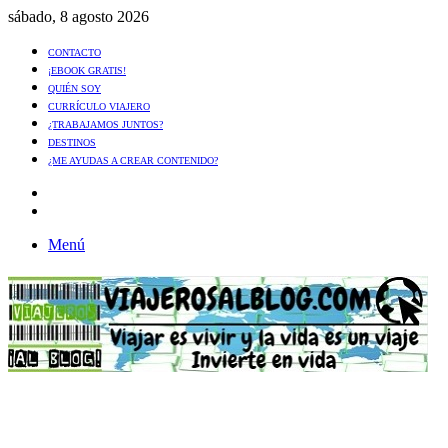
sábado, 8 agosto 2026
CONTACTO
¡EBOOK GRATIS!
QUIÉN SOY
CURRÍCULO VIAJERO
¿TRABAJAMOS JUNTOS?
DESTINOS
¿ME AYUDAS A CREAR CONTENIDO?
Artículo
al
Buscar
azar
Menú