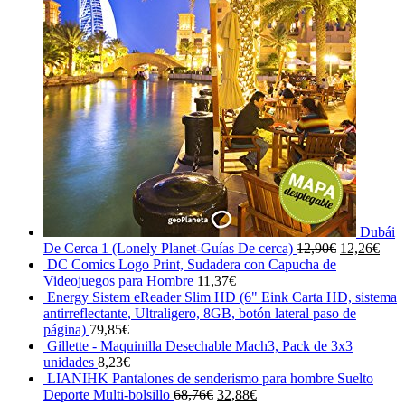
Dubái
El
El
De Cerca 1 (Lonely Planet-Guías De cerca)
12,90
€
12,26
€
precio
prec
DC Comics Logo Print, Sudadera con Capucha de
original
actu
Videojuegos para Hombre
11,37
€
era:
es:
Energy Sistem eReader Slim HD (6" Eink Carta HD, sistema
12,90€.
12,2
antirreflectante, Ultraligero, 8GB, botón lateral paso de
página)
79,85
€
Gillette - Maquinilla Desechable Mach3, Pack de 3x3
unidades
8,23
€
LIANIHK Pantalones de senderismo para hombre Suelto
El
El
Deporte Multi-bolsillo
68,76
€
32,88
€