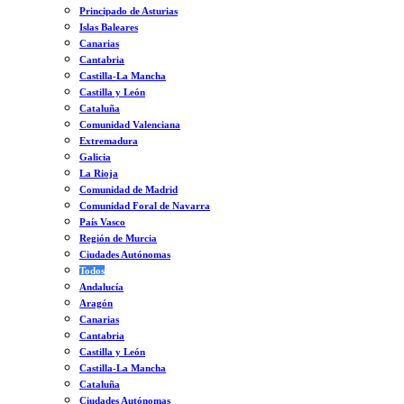
Principado de Asturias
Islas Baleares
Canarias
Cantabria
Castilla-La Mancha
Castilla y León
Cataluña
Comunidad Valenciana
Extremadura
Galicia
La Rioja
Comunidad de Madrid
Comunidad Foral de Navarra
País Vasco
Región de Murcia
Ciudades Autónomas
Todos
Andalucía
Aragón
Canarias
Cantabria
Castilla y León
Castilla-La Mancha
Cataluña
Ciudades Autónomas