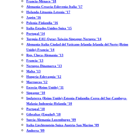
Francia-Mónaco ’18
Alemania-Croacia-Eslovenia-Italia ’17
Holanda-Lituania-Letonia ’17
Japón ’16
Polonia-Finlandia ’16
Italia-Estados Unidos-Suiza ’15
Portugal ’14
Turquía-EAU-Qatar-Taiwán-Singapur-Noruega ’14
Alemania-Italia-Ciudad del Vaticano-Irlanda-Irlanda del Norte (Reino
Unido)-Francia ’14
Rep. Checa-Alemania ’13
Francia ’13
Noruega-Dinamarca ’13
Malta ’13
Hungría-Eslovaquia ’12
Marruecos ’12
Escocia (Reino Unido) ’11
Singapur ’10
Inglaterra (Reino Unido)-Estonia-Finlandia-Corea del Sur-Camboya-
Malasia-Indonesia-Holanda ’10
Portugal ’10
Gibraltar (Español) ’10
Suecia-Alemania-Luxemburgo ’09
Italia-Liechtenstein-Suiza-Austria-San Marino ’09
Andorra ’09