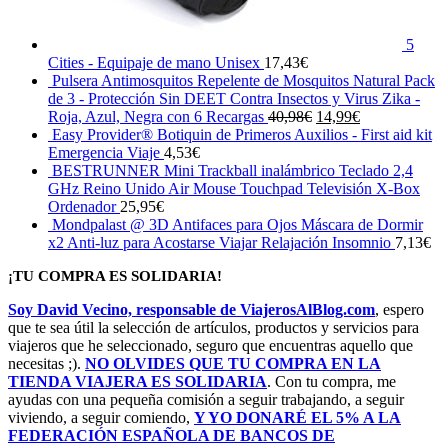
5
Cities - Equipaje de mano Unisex
17,43
€
Pulsera Antimosquitos Repelente de Mosquitos Natural Pack
de 3 - Protección Sin DEET Contra Insectos y Virus Zika -
El
El
Roja, Azul, Negra con 6 Recargas
40,98
€
14,99
€
precio
precio
Easy Provider® Botiquin de Primeros Auxilios - First aid kit
original
actual
Emergencia Viaje
4,53
€
era:
es:
BESTRUNNER Mini Trackball inalámbrico Teclado 2,4
40,98€.
14,99€.
GHz Reino Unido Air Mouse Touchpad Televisión X-Box
Ordenador
25,95
€
Mondpalast @ 3D Antifaces para Ojos Máscara de Dormir
x2 Anti-luz para Acostarse Viajar Relajación Insomnio
7,13
€
¡TU COMPRA ES SOLIDARIA!
Soy David Vecino, responsable de ViajerosAlBlog.com
, espero
que te sea útil la selección de artículos, productos y servicios para
viajeros que he seleccionado, seguro que encuentras aquello que
necesitas ;).
NO OLVIDES QUE TU COMPRA EN LA
TIENDA VIAJERA ES SOLIDARIA
. Con tu compra, me
ayudas con una pequeña comisión a seguir trabajando, a seguir
viviendo, a seguir comiendo,
Y YO DONARÉ EL 5% A LA
FEDERACIÓN ESPAÑOLA DE BANCOS DE