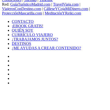
Red:
GuíaTurísticoMadrid.com
|
TravelViaja.com
|
ViajerosConDestino.com
|
CálleseYCojaMiDinero.com
|
ProtecciónMascarilla.com
|
MeditaciónYReiki.com
CONTACTO
¡EBOOK GRATIS!
QUIÉN SOY
CURRÍCULO VIAJERO
¿TRABAJAMOS JUNTOS?
DESTINOS
¿ME AYUDAS A CREAR CONTENIDO?
Facebook
X
LinkedIn
YouTube
Instagram
TikTok
Buy
Me
Botón
a
volver
Coffee
arriba