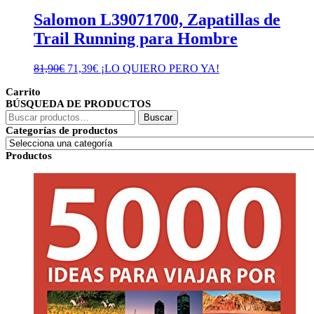
Salomon L39071700, Zapatillas de
Trail Running para Hombre
El
El
81,90
€
71,39
€
¡LO QUIERO PERO YA!
precio
precio
Carrito
original
actual
BÚSQUEDA DE PRODUCTOS
era:
es:
Buscar
81,90€.
71,39€.
Buscar
por:
Categorías de productos
Productos