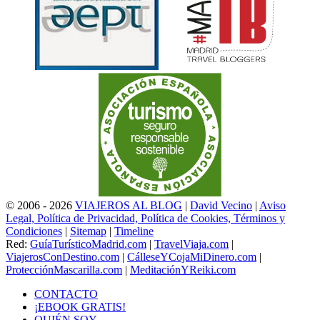
© 2006 - 2026
VIAJEROS AL BLOG
|
David Vecino
|
Aviso
Legal, Política de Privacidad, Política de Cookies, Términos y
Condiciones
|
Sitemap
|
Timeline
Red:
GuíaTurísticoMadrid.com
|
TravelViaja.com
|
ViajerosConDestino.com
|
CálleseYCojaMiDinero.com
|
ProtecciónMascarilla.com
|
MeditaciónYReiki.com
CONTACTO
¡EBOOK GRATIS!
QUIÉN SOY