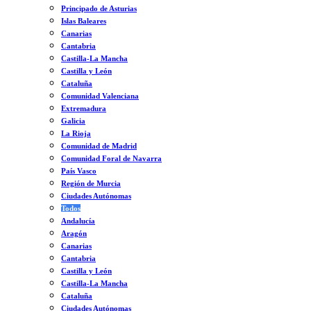
Principado de Asturias
Islas Baleares
Canarias
Cantabria
Castilla-La Mancha
Castilla y León
Cataluña
Comunidad Valenciana
Extremadura
Galicia
La Rioja
Comunidad de Madrid
Comunidad Foral de Navarra
País Vasco
Región de Murcia
Ciudades Autónomas
Todos
Andalucía
Aragón
Canarias
Cantabria
Castilla y León
Castilla-La Mancha
Cataluña
Ciudades Autónomas