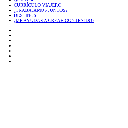
CURRÍCULO VIAJERO
¿TRABAJAMOS JUNTOS?
DESTINOS
¿ME AYUDAS A CREAR CONTENIDO?
Facebook
X
LinkedIn
YouTube
Instagram
TikTok
Buy
Me
Botón
a
volver
Coffee
arriba