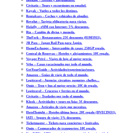
Booking – Hoteles y alojamientos.
Civitatis – Tours y excursiones en español.
Kayak – Vuelos a todos los destinos.
Rentalcars – Coches y vehículos de alquiler.
Revolut – Tarjeta obligatoria para viajar.
Holafly – eSIM con Internet: 5% descuento.
Ria – Cambio de divisa y moneda.
TheFork – Restaurantes: 25€ descuento (81905911).
JR Pass – Japan Rail Pass para Japón.
HomeExchange – Intercambio de casas: 250GP regalo.
Central de Reservas – Hoteles y alojamientos: 10€ regalo.
Voyage Privé – Viajes de lujo al mejor precio.
Vrbo – Casas vacacionales por todo el mundo.
GetYourGuide – Actividades/experiencias/tours.
Amazon – Guías de viaje de todo el mundo.
Logitravel – Agencia: circuitos, paquetes, chollos…
Omio – Tren y bus al mejor precio: 10€ de regalo.
Logitravel – Cruceros y ferries en el mundo.
Civitatis – Traslados por todo el mundo.
Klook – Actividades y tours en Asia: 5€ descuento.
Amazon – Artículos de viaje que necesitas.
HotelTonight – Hoteles última hora: 20€ regalo (DVECINO1).
IATI – Seguro de viaje: 5% descuento.
Ticketmaster – Tickets para conciertos y festivales.
Omio – Comparador de transportes: 10€ regalo.