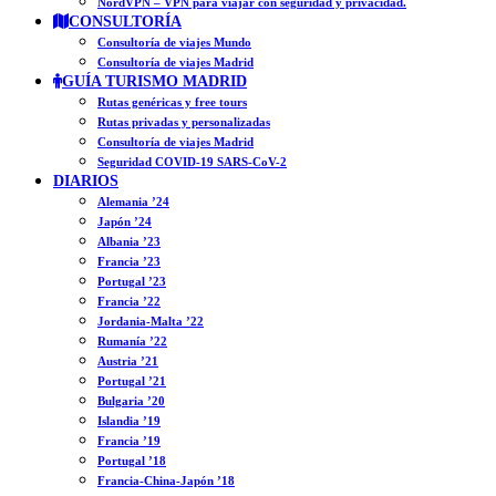
NordVPN – VPN para viajar con seguridad y privacidad.
CONSULTORÍA
Consultoría de viajes Mundo
Consultoría de viajes Madrid
GUÍA TURISMO MADRID
Rutas genéricas y free tours
Rutas privadas y personalizadas
Consultoría de viajes Madrid
Seguridad COVID-19 SARS-CoV-2
DIARIOS
Alemania ’24
Japón ’24
Albania ’23
Francia ’23
Portugal ’23
Francia ’22
Jordania-Malta ’22
Rumanía ’22
Austria ’21
Portugal ’21
Bulgaria ’20
Islandia ’19
Francia ’19
Portugal ’18
Francia-China-Japón ’18