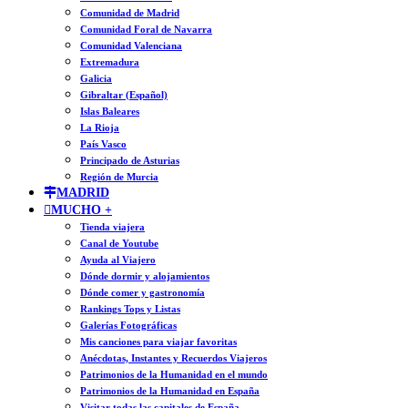
Comunidad de Madrid
Comunidad Foral de Navarra
Comunidad Valenciana
Extremadura
Galicia
Gibraltar (Español)
Islas Baleares
La Rioja
País Vasco
Principado de Asturias
Región de Murcia
MADRID
MUCHO +
Tienda viajera
Canal de Youtube
Ayuda al Viajero
Dónde dormir y alojamientos
Dónde comer y gastronomía
Rankings Tops y Listas
Galerías Fotográficas
Mis canciones para viajar favoritas
Anécdotas, Instantes y Recuerdos Viajeros
Patrimonios de la Humanidad en el mundo
Patrimonios de la Humanidad en España
Visitar todas las capitales de España