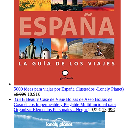
5000 ideas para viajar por España (Ilustrados -Lonely Planet)
El
El
19,90
€
18,91
€
precio
precio
GHB Beauty Case de Viaje Bolsas de Aseo Bolsas de
original
actual
Cosméticos Impermeable y Plegable Multifuncional para
era:
es:
El
El
Organizar Elementos Personales - Negro
29,99
€
13,99
€
19,90€.
18,91€.
precio
precio
original
actual
era:
es: