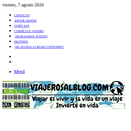
viernes, 7 agosto 2026
CONTACTO
¡EBOOK GRATIS!
QUIÉN SOY
CURRÍCULO VIAJERO
¿TRABAJAMOS JUNTOS?
DESTINOS
¿ME AYUDAS A CREAR CONTENIDO?
Artículo
al
Buscar
azar
Menú