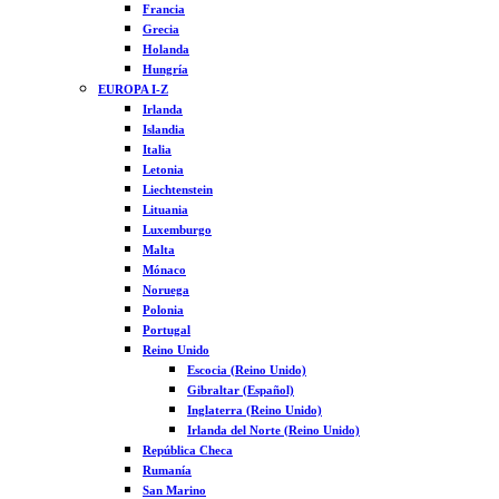
Francia
Grecia
Holanda
Hungría
EUROPA I-Z
Irlanda
Islandia
Italia
Letonia
Liechtenstein
Lituania
Luxemburgo
Malta
Mónaco
Noruega
Polonia
Portugal
Reino Unido
Escocia (Reino Unido)
Gibraltar (Español)
Inglaterra (Reino Unido)
Irlanda del Norte (Reino Unido)
República Checa
Rumanía
San Marino