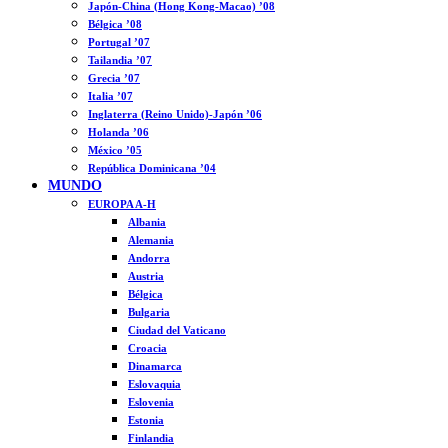
Japón-China (Hong Kong-Macao) ’08
Bélgica ’08
Portugal ’07
Tailandia ’07
Grecia ’07
Italia ’07
Inglaterra (Reino Unido)-Japón ’06
Holanda ’06
México ’05
República Dominicana ’04
MUNDO
EUROPA A-H
Albania
Alemania
Andorra
Austria
Bélgica
Bulgaria
Ciudad del Vaticano
Croacia
Dinamarca
Eslovaquia
Eslovenia
Estonia
Finlandia