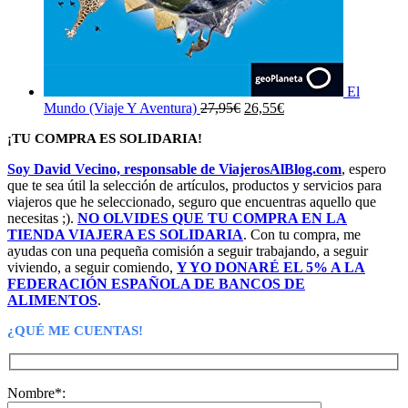
El
El
El
Mundo (Viaje Y Aventura)
27,95
€
26,55
€
precio
precio
¡TU COMPRA ES SOLIDARIA!
original
actual
era:
es:
Soy David Vecino, responsable de ViajerosAlBlog.com
, espero
27,95€.
26,55€.
que te sea útil la selección de artículos, productos y servicios para
viajeros que he seleccionado, seguro que encuentras aquello que
necesitas ;).
NO OLVIDES QUE TU COMPRA EN LA
TIENDA VIAJERA ES SOLIDARIA
. Con tu compra, me
ayudas con una pequeña comisión a seguir trabajando, a seguir
viviendo, a seguir comiendo,
Y YO DONARÉ EL 5% A LA
FEDERACIÓN ESPAÑOLA DE BANCOS DE
ALIMENTOS
.
¿QUÉ ME CUENTAS!
Nombre*: