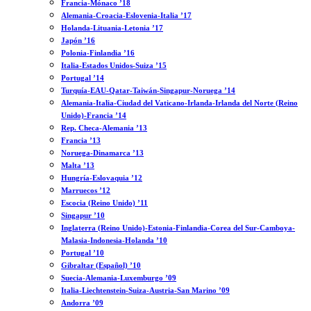
Francia-Mónaco ’18
Alemania-Croacia-Eslovenia-Italia ’17
Holanda-Lituania-Letonia ’17
Japón ’16
Polonia-Finlandia ’16
Italia-Estados Unidos-Suiza ’15
Portugal ’14
Turquía-EAU-Qatar-Taiwán-Singapur-Noruega ’14
Alemania-Italia-Ciudad del Vaticano-Irlanda-Irlanda del Norte (Reino
Unido)-Francia ’14
Rep. Checa-Alemania ’13
Francia ’13
Noruega-Dinamarca ’13
Malta ’13
Hungría-Eslovaquia ’12
Marruecos ’12
Escocia (Reino Unido) ’11
Singapur ’10
Inglaterra (Reino Unido)-Estonia-Finlandia-Corea del Sur-Camboya-
Malasia-Indonesia-Holanda ’10
Portugal ’10
Gibraltar (Español) ’10
Suecia-Alemania-Luxemburgo ’09
Italia-Liechtenstein-Suiza-Austria-San Marino ’09
Andorra ’09