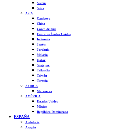
Suecia
Suiza
ASIA
Camboya
China
Corea del Sur
Emiratos Árabes Unidos
Indonesia
Japón
Jordania
Malasia
Qatar
Singapur
Tailandia
Taiwán
Turquía
ÁFRICA
Marruecos
AMÉRICA
Estados Unidos
México
República Dominicana
ESPAÑA
Andalucía
Aragón