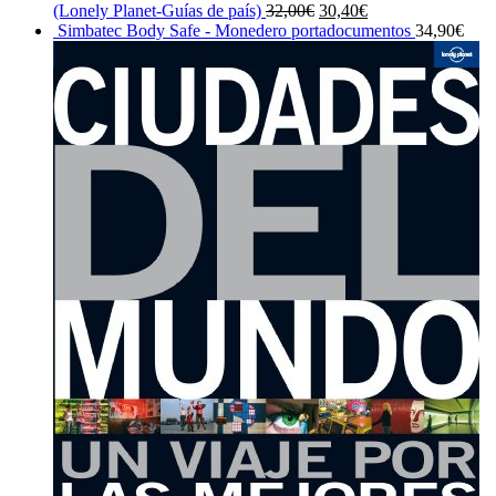
El
El
(Lonely Planet-Guías de país)
32,00
€
30,40
€
precio
precio
Simbatec Body Safe - Monedero portadocumentos
34,90
€
original
actual
era:
es:
32,00€.
30,40€.