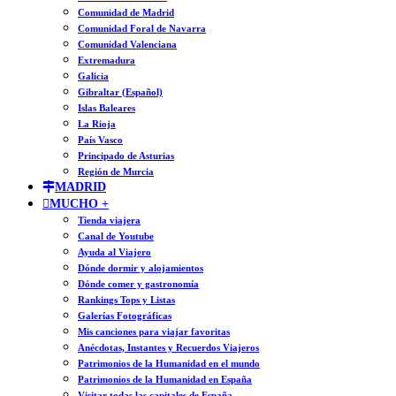
Comunidad de Madrid
Comunidad Foral de Navarra
Comunidad Valenciana
Extremadura
Galicia
Gibraltar (Español)
Islas Baleares
La Rioja
País Vasco
Principado de Asturias
Región de Murcia
MADRID
MUCHO +
Tienda viajera
Canal de Youtube
Ayuda al Viajero
Dónde dormir y alojamientos
Dónde comer y gastronomía
Rankings Tops y Listas
Galerías Fotográficas
Mis canciones para viajar favoritas
Anécdotas, Instantes y Recuerdos Viajeros
Patrimonios de la Humanidad en el mundo
Patrimonios de la Humanidad en España
Visitar todas las capitales de España