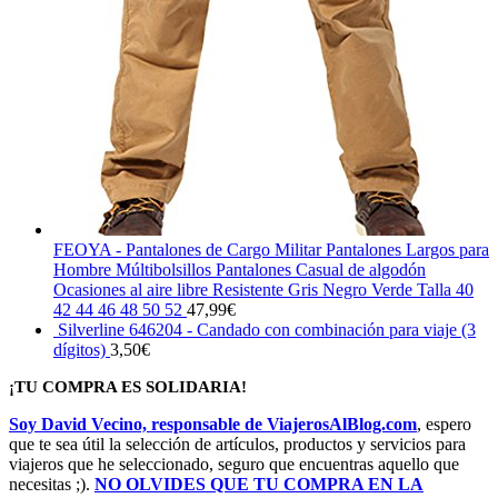
FEOYA - Pantalones de Cargo Militar Pantalones Largos para
Hombre Múltibolsillos Pantalones Casual de algodón
Ocasiones al aire libre Resistente Gris Negro Verde Talla 40
42 44 46 48 50 52
47,99
€
Silverline 646204 - Candado con combinación para viaje (3
dígitos)
3,50
€
¡TU COMPRA ES SOLIDARIA!
Soy David Vecino, responsable de ViajerosAlBlog.com
, espero
que te sea útil la selección de artículos, productos y servicios para
viajeros que he seleccionado, seguro que encuentras aquello que
necesitas ;).
NO OLVIDES QUE TU COMPRA EN LA