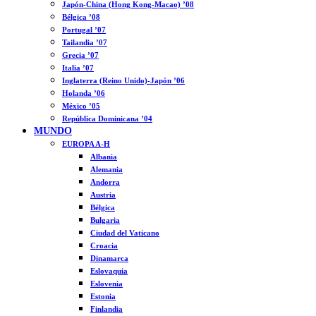
Japón-China (Hong Kong-Macao) ’08
Bélgica ’08
Portugal ’07
Tailandia ’07
Grecia ’07
Italia ’07
Inglaterra (Reino Unido)-Japón ’06
Holanda ’06
México ’05
República Dominicana ’04
MUNDO
EUROPA A-H
Albania
Alemania
Andorra
Austria
Bélgica
Bulgaria
Ciudad del Vaticano
Croacia
Dinamarca
Eslovaquia
Eslovenia
Estonia
Finlandia