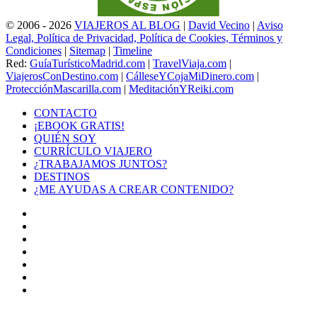
© 2006 - 2026
VIAJEROS AL BLOG
|
David Vecino
|
Aviso
Legal, Política de Privacidad, Política de Cookies, Términos y
Condiciones
|
Sitemap
|
Timeline
Red:
GuíaTurísticoMadrid.com
|
TravelViaja.com
|
ViajerosConDestino.com
|
CálleseYCojaMiDinero.com
|
ProtecciónMascarilla.com
|
MeditaciónYReiki.com
CONTACTO
¡EBOOK GRATIS!
QUIÉN SOY
CURRÍCULO VIAJERO
¿TRABAJAMOS JUNTOS?
DESTINOS
¿ME AYUDAS A CREAR CONTENIDO?
Facebook
X
LinkedIn
YouTube
Instagram
TikTok
Buy
Me
Botón
a