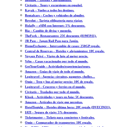
Booking – Hoteles y alojamientos.
Civitatis – Tours y excursiones en español.
Kayak – Vuelos a todos los destinos.
Rentalcars – Coches y vehículos de alquiler.
Revolut – Tarjeta obligatoria para viajar.
Holafly – eSIM con Internet: 5% descuento.
Ria – Cambio de divisa y moneda.
TheFork – Restaurantes: 25€ descuento (81905911).
JR Pass – Japan Rail Pass para Japón.
HomeExchange – Intercambio de casas: 250GP regalo.
Central de Reservas – Hoteles y alojamientos: 10€ regalo.
Voyage Privé – Viajes de lujo al mejor precio.
Vrbo – Casas vacacionales por todo el mundo.
GetYourGuide – Actividades/experiencias/tours.
Amazon – Guías de viaje de todo el mundo.
Logitravel – Agencia: circuitos, paquetes, chollos…
Omio – Tren y bus al mejor precio: 10€ de regalo.
Logitravel – Cruceros y ferries en el mundo.
Civitatis – Traslados por todo el mundo.
Klook – Actividades y tours en Asia: 5€ descuento.
Amazon – Artículos de viaje que necesitas.
HotelTonight – Hoteles última hora: 20€ regalo (DVECINO1).
IATI – Seguro de viaje: 5% descuento.
Ticketmaster – Tickets para conciertos y festivales.
Omio – Comparador de transportes: 10€ regalo.