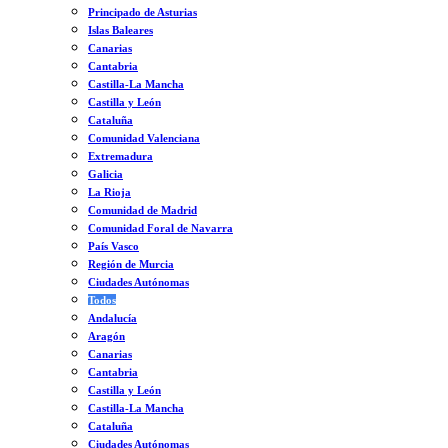
Principado de Asturias
Islas Baleares
Canarias
Cantabria
Castilla-La Mancha
Castilla y León
Cataluña
Comunidad Valenciana
Extremadura
Galicia
La Rioja
Comunidad de Madrid
Comunidad Foral de Navarra
País Vasco
Región de Murcia
Ciudades Autónomas
Todos
Andalucía
Aragón
Canarias
Cantabria
Castilla y León
Castilla-La Mancha
Cataluña
Ciudades Autónomas