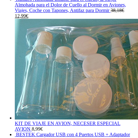
original
actual
Almohada para el Dolor de Cuello al Dormir en Aviones,
era:
es:
Viajes, Coche con Tapones, Antifaz para Dormir
38,18
€
El
El
260,00€.
36,00€.
12,99
€
precio
precio
original
actual
era:
es:
38,18€.
12,99€.
KIT DE VIAJE EN AVION, NECESER ESPECIAL
AVION
8,99
€
BESTEK Cargador USB con 4 Puertos USB + Adaptador