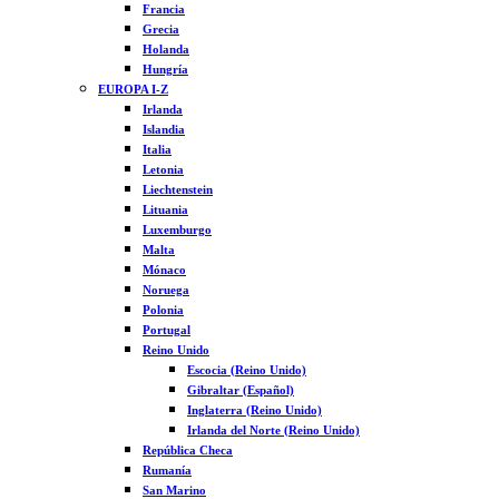
Francia
Grecia
Holanda
Hungría
EUROPA I-Z
Irlanda
Islandia
Italia
Letonia
Liechtenstein
Lituania
Luxemburgo
Malta
Mónaco
Noruega
Polonia
Portugal
Reino Unido
Escocia (Reino Unido)
Gibraltar (Español)
Inglaterra (Reino Unido)
Irlanda del Norte (Reino Unido)
República Checa
Rumanía
San Marino