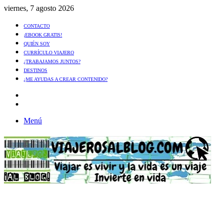
viernes, 7 agosto 2026
CONTACTO
¡EBOOK GRATIS!
QUIÉN SOY
CURRÍCULO VIAJERO
¿TRABAJAMOS JUNTOS?
DESTINOS
¿ME AYUDAS A CREAR CONTENIDO?
Artículo
al
Buscar
azar
Menú