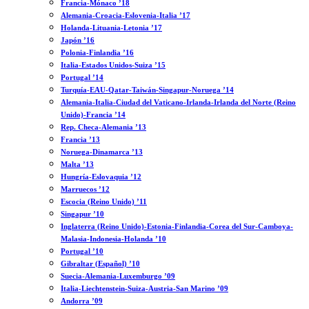
Francia-Mónaco ’18
Alemania-Croacia-Eslovenia-Italia ’17
Holanda-Lituania-Letonia ’17
Japón ’16
Polonia-Finlandia ’16
Italia-Estados Unidos-Suiza ’15
Portugal ’14
Turquía-EAU-Qatar-Taiwán-Singapur-Noruega ’14
Alemania-Italia-Ciudad del Vaticano-Irlanda-Irlanda del Norte (Reino
Unido)-Francia ’14
Rep. Checa-Alemania ’13
Francia ’13
Noruega-Dinamarca ’13
Malta ’13
Hungría-Eslovaquia ’12
Marruecos ’12
Escocia (Reino Unido) ’11
Singapur ’10
Inglaterra (Reino Unido)-Estonia-Finlandia-Corea del Sur-Camboya-
Malasia-Indonesia-Holanda ’10
Portugal ’10
Gibraltar (Español) ’10
Suecia-Alemania-Luxemburgo ’09
Italia-Liechtenstein-Suiza-Austria-San Marino ’09
Andorra ’09