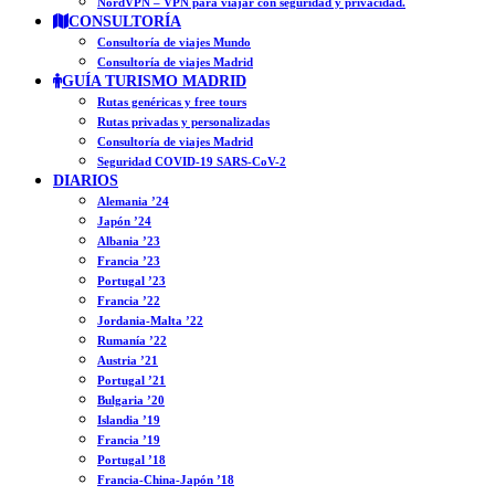
NordVPN – VPN para viajar con seguridad y privacidad.
CONSULTORÍA
Consultoría de viajes Mundo
Consultoría de viajes Madrid
GUÍA TURISMO MADRID
Rutas genéricas y free tours
Rutas privadas y personalizadas
Consultoría de viajes Madrid
Seguridad COVID-19 SARS-CoV-2
DIARIOS
Alemania ’24
Japón ’24
Albania ’23
Francia ’23
Portugal ’23
Francia ’22
Jordania-Malta ’22
Rumanía ’22
Austria ’21
Portugal ’21
Bulgaria ’20
Islandia ’19
Francia ’19
Portugal ’18
Francia-China-Japón ’18