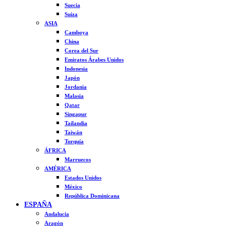
Suecia
Suiza
ASIA
Camboya
China
Corea del Sur
Emiratos Árabes Unidos
Indonesia
Japón
Jordania
Malasia
Qatar
Singapur
Tailandia
Taiwán
Turquía
ÁFRICA
Marruecos
AMÉRICA
Estados Unidos
México
República Dominicana
ESPAÑA
Andalucía
Aragón