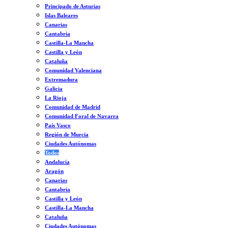
Principado de Asturias
Islas Baleares
Canarias
Cantabria
Castilla-La Mancha
Castilla y León
Cataluña
Comunidad Valenciana
Extremadura
Galicia
La Rioja
Comunidad de Madrid
Comunidad Foral de Navarra
País Vasco
Región de Murcia
Ciudades Autónomas
Todos
Andalucía
Aragón
Canarias
Cantabria
Castilla y León
Castilla-La Mancha
Cataluña
Ciudades Autónomas