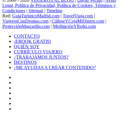
© 2006 - 2026
VIAJEROS AL BLOG
|
David Vecino
|
Aviso
Legal, Política de Privacidad, Política de Cookies, Términos y
Condiciones
|
Sitemap
|
Timeline
Red:
GuíaTurísticoMadrid.com
|
TravelViaja.com
|
ViajerosConDestino.com
|
CálleseYCojaMiDinero.com
|
ProtecciónMascarilla.com
|
MeditaciónYReiki.com
CONTACTO
¡EBOOK GRATIS!
QUIÉN SOY
CURRÍCULO VIAJERO
¿TRABAJAMOS JUNTOS?
DESTINOS
¿ME AYUDAS A CREAR CONTENIDO?
Facebook
X
LinkedIn
YouTube
Instagram
TikTok
Buy
Me
Botón
a
volver
Coffee
arriba