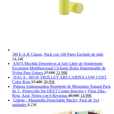
3M E-A-R Classic, Pack con 100 Pares Enchufe de oído
24,24
€
SAVA Mochila Deportivos al Aire Libre de Senderismo
Excursion Multifuncional Ciclismo Bolso Impermeable de
El
El
Nylon Para Unisex
27,99
€
21,99
€
precio
precio
ITACA - 68150 TROLLEY ABS CABINA LOW COST,
El
El
original
actual
Color Rojo
57,48
€
39,95
€
precio
precio
era:
es:
Pulsera Antimosquitos Repelente de Mosquitos Natural Pack
original
actual
27,99€.
21,99€.
de 3 - Protección Sin DEET Contra Insectos y Virus Zika -
era:
es:
El
El
Roja, Azul, Negra con 6 Recargas
40,98
€
14,99
€
57,48€.
39,95€.
precio
precio
Gillette - Maquinilla Desechable Mach3, Pack de 3x3
original
actual
unidades
8,23
€
era:
es:
40,98€.
14,99€.