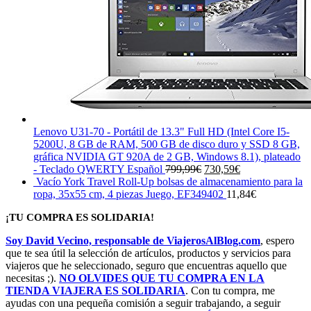
Lenovo U31-70 - Portátil de 13.3" Full HD (Intel Core I5-
5200U, 8 GB de RAM, 500 GB de disco duro y SSD 8 GB,
gráfica NVIDIA GT 920A de 2 GB, Windows 8.1), plateado
El
El
- Teclado QWERTY Español
799,99
€
730,59
€
precio
precio
Vacío York Travel Roll-Up bolsas de almacenamiento para la
original
actual
ropa, 35x55 cm, 4 piezas Juego, EF349402
11,84
€
era:
es:
¡TU COMPRA ES SOLIDARIA!
799,99€.
730,59€.
Soy David Vecino, responsable de ViajerosAlBlog.com
, espero
que te sea útil la selección de artículos, productos y servicios para
viajeros que he seleccionado, seguro que encuentras aquello que
necesitas ;).
NO OLVIDES QUE TU COMPRA EN LA
TIENDA VIAJERA ES SOLIDARIA
. Con tu compra, me
ayudas con una pequeña comisión a seguir trabajando, a seguir