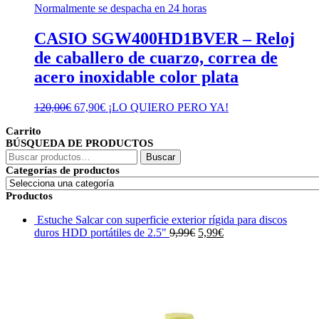
Normalmente se despacha en 24 horas
CASIO SGW400HD1BVER – Reloj
de caballero de cuarzo, correa de
acero inoxidable color plata
El
El
120,00
€
67,90
€
¡LO QUIERO PERO YA!
precio
precio
Carrito
original
actual
BÚSQUEDA DE PRODUCTOS
era:
es:
Buscar
120,00€.
67,90€.
Buscar
por:
Categorías de productos
Productos
Estuche Salcar con superficie exterior rígida para discos
El
El
duros HDD portátiles de 2.5"
9,99
€
5,99
€
precio
precio
original
actual
era:
es:
9,99€.
5,99€.