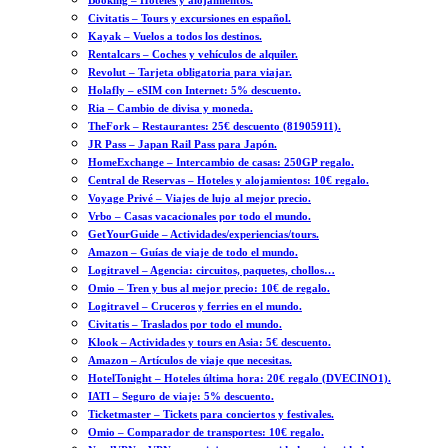
Booking – Hoteles y alojamientos.
Civitatis – Tours y excursiones en español.
Kayak – Vuelos a todos los destinos.
Rentalcars – Coches y vehículos de alquiler.
Revolut – Tarjeta obligatoria para viajar.
Holafly – eSIM con Internet: 5% descuento.
Ria – Cambio de divisa y moneda.
TheFork – Restaurantes: 25€ descuento (81905911).
JR Pass – Japan Rail Pass para Japón.
HomeExchange – Intercambio de casas: 250GP regalo.
Central de Reservas – Hoteles y alojamientos: 10€ regalo.
Voyage Privé – Viajes de lujo al mejor precio.
Vrbo – Casas vacacionales por todo el mundo.
GetYourGuide – Actividades/experiencias/tours.
Amazon – Guías de viaje de todo el mundo.
Logitravel – Agencia: circuitos, paquetes, chollos…
Omio – Tren y bus al mejor precio: 10€ de regalo.
Logitravel – Cruceros y ferries en el mundo.
Civitatis – Traslados por todo el mundo.
Klook – Actividades y tours en Asia: 5€ descuento.
Amazon – Artículos de viaje que necesitas.
HotelTonight – Hoteles última hora: 20€ regalo (DVECINO1).
IATI – Seguro de viaje: 5% descuento.
Ticketmaster – Tickets para conciertos y festivales.
Omio – Comparador de transportes: 10€ regalo.