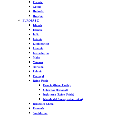
Francia
Grecia
Holanda
Hungría
EUROPA I-Z
Irlanda
Islandia
Italia
Letonia
Liechtenstein
Lituania
Luxemburgo
Malta
Mónaco
Noruega
Polonia
Portugal
Reino Unido
Escocia (Reino Unido)
Gibraltar (Español)
Inglaterra (Reino Unido)
Irlanda del Norte (Reino Unido)
República Checa
Rumanía
San Marino