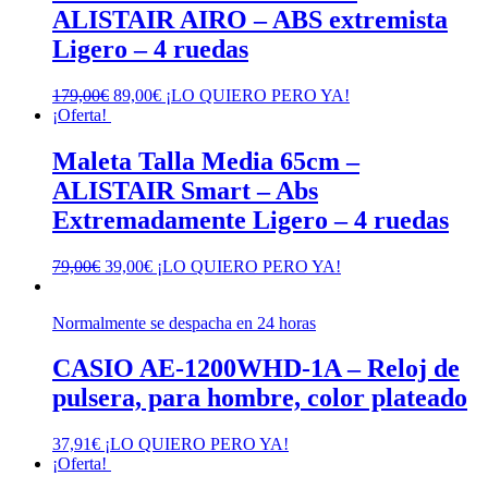
ALISTAIR AIRO – ABS extremista
Ligero – 4 ruedas
El
El
179,00
€
89,00
€
¡LO QUIERO PERO YA!
precio
precio
¡Oferta!
original
actual
era:
es:
Maleta Talla Media 65cm –
179,00€.
89,00€.
ALISTAIR Smart – Abs
Extremadamente Ligero – 4 ruedas
El
El
79,00
€
39,00
€
¡LO QUIERO PERO YA!
precio
precio
original
actual
Normalmente se despacha en 24 horas
era:
es:
79,00€.
39,00€.
CASIO AE-1200WHD-1A – Reloj de
pulsera, para hombre, color plateado
37,91
€
¡LO QUIERO PERO YA!
¡Oferta!