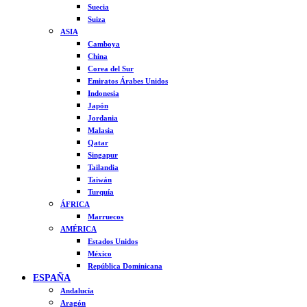
Suecia
Suiza
ASIA
Camboya
China
Corea del Sur
Emiratos Árabes Unidos
Indonesia
Japón
Jordania
Malasia
Qatar
Singapur
Tailandia
Taiwán
Turquía
ÁFRICA
Marruecos
AMÉRICA
Estados Unidos
México
República Dominicana
ESPAÑA
Andalucía
Aragón