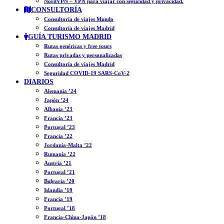
NordVPN – VPN para viajar con seguridad y privacidad.
CONSULTORÍA
Consultoría de viajes Mundo
Consultoría de viajes Madrid
GUÍA TURISMO MADRID
Rutas genéricas y free tours
Rutas privadas y personalizadas
Consultoría de viajes Madrid
Seguridad COVID-19 SARS-CoV-2
DIARIOS
Alemania ’24
Japón ’24
Albania ’23
Francia ’23
Portugal ’23
Francia ’22
Jordania-Malta ’22
Rumanía ’22
Austria ’21
Portugal ’21
Bulgaria ’20
Islandia ’19
Francia ’19
Portugal ’18
Francia-China-Japón ’18