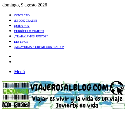
domingo, 9 agosto 2026
CONTACTO
¡EBOOK GRATIS!
QUIÉN SOY
CURRÍCULO VIAJERO
¿TRABAJAMOS JUNTOS?
DESTINOS
¿ME AYUDAS A CREAR CONTENIDO?
Artículo
al
Buscar
azar
Menú