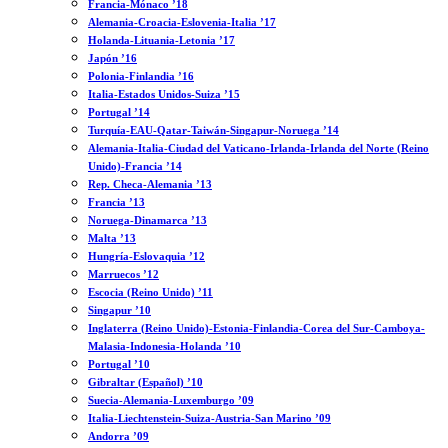
Francia-Mónaco ’18
Alemania-Croacia-Eslovenia-Italia ’17
Holanda-Lituania-Letonia ’17
Japón ’16
Polonia-Finlandia ’16
Italia-Estados Unidos-Suiza ’15
Portugal ’14
Turquía-EAU-Qatar-Taiwán-Singapur-Noruega ’14
Alemania-Italia-Ciudad del Vaticano-Irlanda-Irlanda del Norte (Reino
Unido)-Francia ’14
Rep. Checa-Alemania ’13
Francia ’13
Noruega-Dinamarca ’13
Malta ’13
Hungría-Eslovaquia ’12
Marruecos ’12
Escocia (Reino Unido) ’11
Singapur ’10
Inglaterra (Reino Unido)-Estonia-Finlandia-Corea del Sur-Camboya-
Malasia-Indonesia-Holanda ’10
Portugal ’10
Gibraltar (Español) ’10
Suecia-Alemania-Luxemburgo ’09
Italia-Liechtenstein-Suiza-Austria-San Marino ’09
Andorra ’09