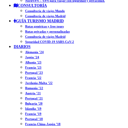
NordVPN – VPN para viajar con seguridad y privacidad.
CONSULTORÍA
Consultoría de viajes Mundo
Consultoría de viajes Madrid
GUÍA TURISMO MADRID
Rutas genéricas y free tours
Rutas privadas y personalizadas
Consultoría de viajes Madrid
Seguridad COVID-19 SARS-CoV-2
DIARIOS
Alemania ’24
Japón ’24
Albania ’23
Francia ’23
Portugal ’23
Francia ’22
Jordania-Malta ’22
Rumanía ’22
Austria ’21
Portugal ’21
Bulgaria ’20
Islandia ’19
Francia ’19
Portugal ’18
Francia-China-Japón ’18