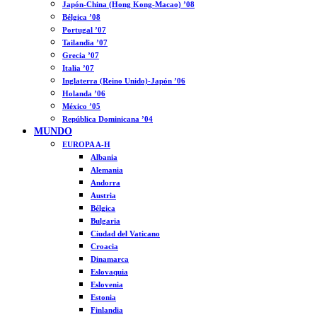
Japón-China (Hong Kong-Macao) ’08
Bélgica ’08
Portugal ’07
Tailandia ’07
Grecia ’07
Italia ’07
Inglaterra (Reino Unido)-Japón ’06
Holanda ’06
México ’05
República Dominicana ’04
MUNDO
EUROPA A-H
Albania
Alemania
Andorra
Austria
Bélgica
Bulgaria
Ciudad del Vaticano
Croacia
Dinamarca
Eslovaquia
Eslovenia
Estonia
Finlandia