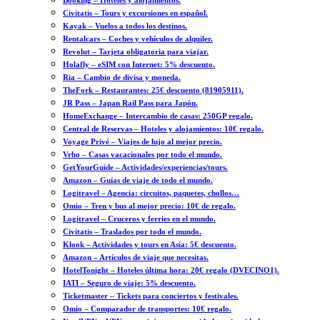
Booking – Hoteles y alojamientos.
Civitatis – Tours y excursiones en español.
Kayak – Vuelos a todos los destinos.
Rentalcars – Coches y vehículos de alquiler.
Revolut – Tarjeta obligatoria para viajar.
Holafly – eSIM con Internet: 5% descuento.
Ria – Cambio de divisa y moneda.
TheFork – Restaurantes: 25€ descuento (81905911).
JR Pass – Japan Rail Pass para Japón.
HomeExchange – Intercambio de casas: 250GP regalo.
Central de Reservas – Hoteles y alojamientos: 10€ regalo.
Voyage Privé – Viajes de lujo al mejor precio.
Vrbo – Casas vacacionales por todo el mundo.
GetYourGuide – Actividades/experiencias/tours.
Amazon – Guías de viaje de todo el mundo.
Logitravel – Agencia: circuitos, paquetes, chollos…
Omio – Tren y bus al mejor precio: 10€ de regalo.
Logitravel – Cruceros y ferries en el mundo.
Civitatis – Traslados por todo el mundo.
Klook – Actividades y tours en Asia: 5€ descuento.
Amazon – Artículos de viaje que necesitas.
HotelTonight – Hoteles última hora: 20€ regalo (DVECINO1).
IATI – Seguro de viaje: 5% descuento.
Ticketmaster – Tickets para conciertos y festivales.
Omio – Comparador de transportes: 10€ regalo.