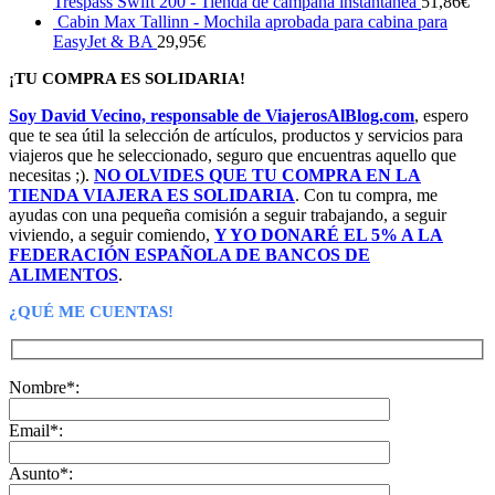
Trespass Swift 200 - Tienda de campaña instantánea
51,86
€
Cabin Max Tallinn - Mochila aprobada para cabina para
EasyJet & BA
29,95
€
¡TU COMPRA ES SOLIDARIA!
Soy David Vecino, responsable de ViajerosAlBlog.com
, espero
que te sea útil la selección de artículos, productos y servicios para
viajeros que he seleccionado, seguro que encuentras aquello que
necesitas ;).
NO OLVIDES QUE TU COMPRA EN LA
TIENDA VIAJERA ES SOLIDARIA
. Con tu compra, me
ayudas con una pequeña comisión a seguir trabajando, a seguir
viviendo, a seguir comiendo,
Y YO DONARÉ EL 5% A LA
FEDERACIÓN ESPAÑOLA DE BANCOS DE
ALIMENTOS
.
¿QUÉ ME CUENTAS!
Nombre*:
Email*:
Asunto*: