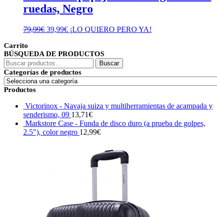
ruedas, Negro
El
El
79,99
€
39,99
€
¡LO QUIERO PERO YA!
precio
precio
Carrito
original
actual
BÚSQUEDA DE PRODUCTOS
era:
es:
Buscar
79,99€.
39,99€.
Buscar
por:
Categorías de productos
Productos
Victorinox - Navaja suiza y multiherramientas de acampada y
senderismo, 09
13,71
€
Markstore Case - Funda de disco duro (a prueba de golpes,
2.5"), color negro
12,99
€