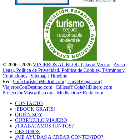
© 2006 - 2026
VIAJEROS AL BLOG
|
David Vecino
|
Aviso
Legal, Política de Privacidad, Política de Cookies, Términos y
Condiciones
|
Sitemap
|
Timeline
Red:
GuíaTurísticoMadrid.com
|
TravelViaja.com
|
ViajerosConDestino.com
|
CálleseYCojaMiDinero.com
|
ProtecciónMascarilla.com
|
MeditaciónYReiki.com
CONTACTO
¡EBOOK GRATIS!
QUIÉN SOY
CURRÍCULO VIAJERO
¿TRABAJAMOS JUNTOS?
DESTINOS
¿ME AYUDAS A CREAR CONTENIDO?