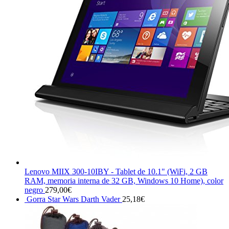
Lenovo MIIX 300-10IBY - Tablet de 10.1" (WiFi, 2 GB
RAM, memoria interna de 32 GB, Windows 10 Home), color
negro
279,00
€
Gorra Star Wars Darth Vader
25,18
€