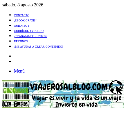
sábado, 8 agosto 2026
CONTACTO
¡EBOOK GRATIS!
QUIÉN SOY
CURRÍCULO VIAJERO
¿TRABAJAMOS JUNTOS?
DESTINOS
¿ME AYUDAS A CREAR CONTENIDO?
Artículo
al
Buscar
azar
Menú