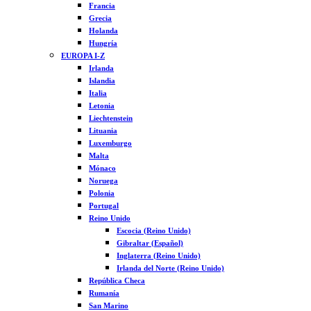
Francia
Grecia
Holanda
Hungría
EUROPA I-Z
Irlanda
Islandia
Italia
Letonia
Liechtenstein
Lituania
Luxemburgo
Malta
Mónaco
Noruega
Polonia
Portugal
Reino Unido
Escocia (Reino Unido)
Gibraltar (Español)
Inglaterra (Reino Unido)
Irlanda del Norte (Reino Unido)
República Checa
Rumanía
San Marino