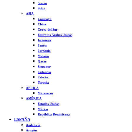
Suecia
Suiza
ASIA
Camboya
China
Corea del Sur
Emiratos Árabes Unidos
Indonesia
Japón
Jordania
Malasia
Qatar
Singapur
Tailandia
Taiwán
Turquía
ÁFRICA
Marruecos
AMÉRICA
Estados Unidos
México
República Dominicana
ESPAÑA
Andalucía
Aragón