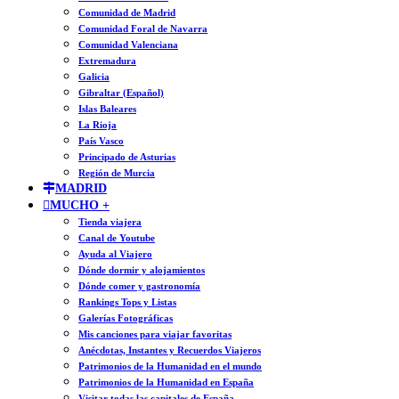
Comunidad de Madrid
Comunidad Foral de Navarra
Comunidad Valenciana
Extremadura
Galicia
Gibraltar (Español)
Islas Baleares
La Rioja
País Vasco
Principado de Asturias
Región de Murcia
MADRID
MUCHO +
Tienda viajera
Canal de Youtube
Ayuda al Viajero
Dónde dormir y alojamientos
Dónde comer y gastronomía
Rankings Tops y Listas
Galerías Fotográficas
Mis canciones para viajar favoritas
Anécdotas, Instantes y Recuerdos Viajeros
Patrimonios de la Humanidad en el mundo
Patrimonios de la Humanidad en España
Visitar todas las capitales de España