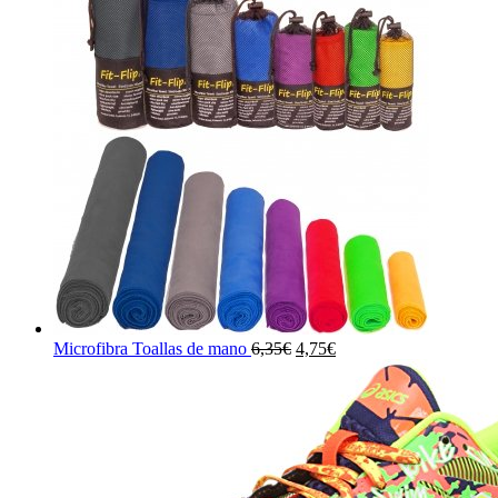
El
El
Microfibra Toallas de mano
6,35
€
4,75
€
precio
precio
original
actual
era:
es:
6,35€.
4,75€.