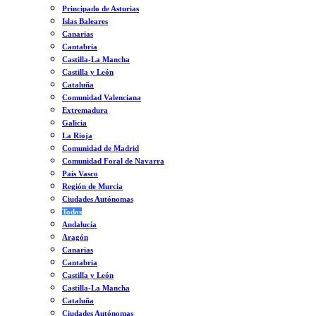
Principado de Asturias
Islas Baleares
Canarias
Cantabria
Castilla-La Mancha
Castilla y León
Cataluña
Comunidad Valenciana
Extremadura
Galicia
La Rioja
Comunidad de Madrid
Comunidad Foral de Navarra
País Vasco
Región de Murcia
Ciudades Autónomas
Todos
Andalucía
Aragón
Canarias
Cantabria
Castilla y León
Castilla-La Mancha
Cataluña
Ciudades Autónomas