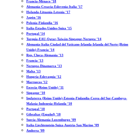
Francia-Mónaco ’18
Alemania-Croacia-Eslovenia-Italia ’17
Holanda-Lituania-Letonia ’17
Japón ’16
Polonia-Finlandia ’16
Italia-Estados Unidos-Suiza ’15
Portugal ’14
Turquía-EAU-Qatar-Taiwán-Singapur-Noruega ’14
Alemania-Italia-Ciudad del Vaticano-Irlanda-Irlanda del Norte (Reino
Unido)-Francia ’14
Rep. Checa-Alemania ’13
Francia ’13
Noruega-Dinamarca ’13
Malta ’13
Hungría-Eslovaquia ’12
Marruecos ’12
Escocia (Reino Unido) ’11
Singapur ’10
Inglaterra (Reino Unido)-Estonia-Finlandia-Corea del Sur-Camboya-
Malasia-Indonesia-Holanda ’10
Portugal ’10
Gibraltar (Español) ’10
Suecia-Alemania-Luxemburgo ’09
Italia-Liechtenstein-Suiza-Austria-San Marino ’09
Andorra ’09