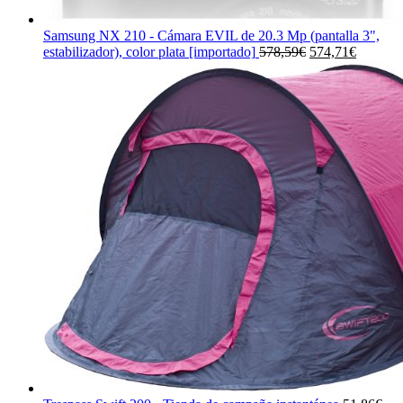
Samsung NX 210 - Cámara EVIL de 20.3 Mp (pantalla 3",
El
El
estabilizador), color plata [importado]
578,59
€
574,71
€
precio
precio
original
actual
era:
es:
578,59€.
574,71€