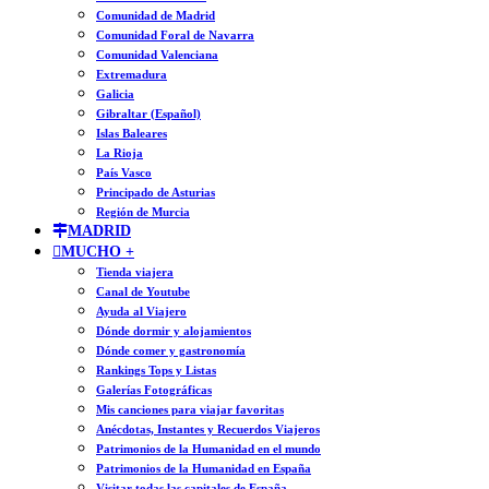
Comunidad de Madrid
Comunidad Foral de Navarra
Comunidad Valenciana
Extremadura
Galicia
Gibraltar (Español)
Islas Baleares
La Rioja
País Vasco
Principado de Asturias
Región de Murcia
MADRID
MUCHO +
Tienda viajera
Canal de Youtube
Ayuda al Viajero
Dónde dormir y alojamientos
Dónde comer y gastronomía
Rankings Tops y Listas
Galerías Fotográficas
Mis canciones para viajar favoritas
Anécdotas, Instantes y Recuerdos Viajeros
Patrimonios de la Humanidad en el mundo
Patrimonios de la Humanidad en España
Visitar todas las capitales de España