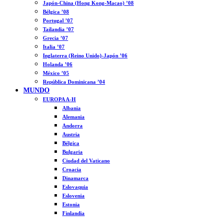
Japón-China (Hong Kong-Macao) ’08
Bélgica ’08
Portugal ’07
Tailandia ’07
Grecia ’07
Italia ’07
Inglaterra (Reino Unido)-Japón ’06
Holanda ’06
México ’05
República Dominicana ’04
MUNDO
EUROPA A-H
Albania
Alemania
Andorra
Austria
Bélgica
Bulgaria
Ciudad del Vaticano
Croacia
Dinamarca
Eslovaquia
Eslovenia
Estonia
Finlandia