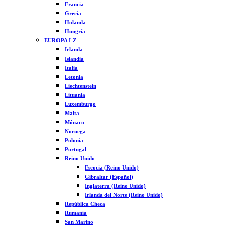
Francia
Grecia
Holanda
Hungría
EUROPA I-Z
Irlanda
Islandia
Italia
Letonia
Liechtenstein
Lituania
Luxemburgo
Malta
Mónaco
Noruega
Polonia
Portugal
Reino Unido
Escocia (Reino Unido)
Gibraltar (Español)
Inglaterra (Reino Unido)
Irlanda del Norte (Reino Unido)
República Checa
Rumanía
San Marino