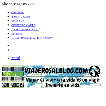
sábado, 8 agosto 2026
CONTACTO
¡EBOOK GRATIS!
QUIÉN SOY
CURRÍCULO VIAJERO
¿TRABAJAMOS JUNTOS?
DESTINOS
¿ME AYUDAS A CREAR CONTENIDO?
Artículo
al
Buscar
azar
Menú