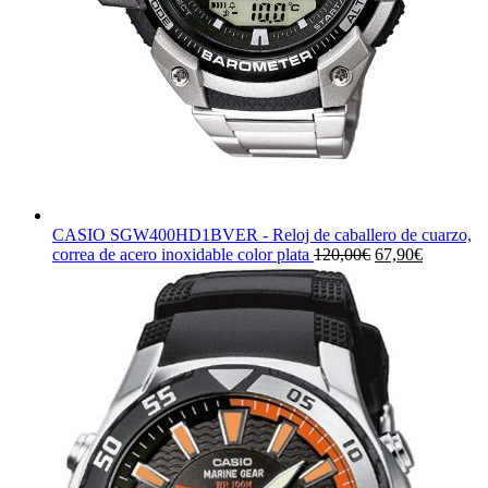
CASIO SGW400HD1BVER - Reloj de caballero de cuarzo,
El
El
correa de acero inoxidable color plata
120,00
€
67,90
€
precio
precio
original
actual
era:
es:
120,00€.
67,90€.