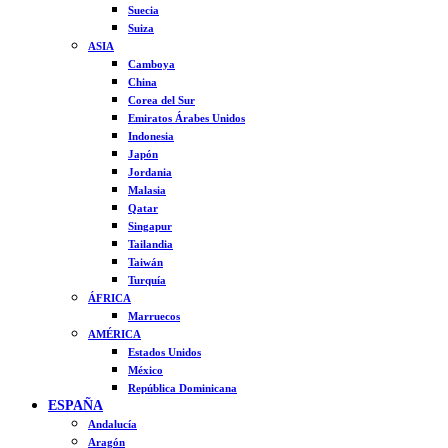
Suecia
Suiza
ASIA
Camboya
China
Corea del Sur
Emiratos Árabes Unidos
Indonesia
Japón
Jordania
Malasia
Qatar
Singapur
Tailandia
Taiwán
Turquía
ÁFRICA
Marruecos
AMÉRICA
Estados Unidos
México
República Dominicana
ESPAÑA
Andalucía
Aragón