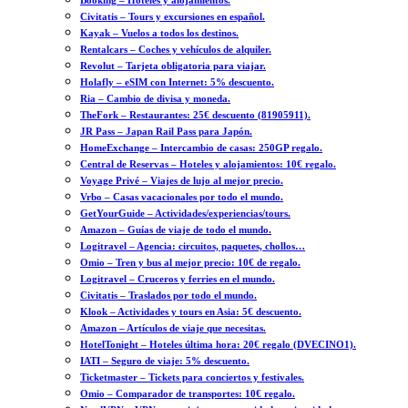
Booking – Hoteles y alojamientos.
Civitatis – Tours y excursiones en español.
Kayak – Vuelos a todos los destinos.
Rentalcars – Coches y vehículos de alquiler.
Revolut – Tarjeta obligatoria para viajar.
Holafly – eSIM con Internet: 5% descuento.
Ria – Cambio de divisa y moneda.
TheFork – Restaurantes: 25€ descuento (81905911).
JR Pass – Japan Rail Pass para Japón.
HomeExchange – Intercambio de casas: 250GP regalo.
Central de Reservas – Hoteles y alojamientos: 10€ regalo.
Voyage Privé – Viajes de lujo al mejor precio.
Vrbo – Casas vacacionales por todo el mundo.
GetYourGuide – Actividades/experiencias/tours.
Amazon – Guías de viaje de todo el mundo.
Logitravel – Agencia: circuitos, paquetes, chollos…
Omio – Tren y bus al mejor precio: 10€ de regalo.
Logitravel – Cruceros y ferries en el mundo.
Civitatis – Traslados por todo el mundo.
Klook – Actividades y tours en Asia: 5€ descuento.
Amazon – Artículos de viaje que necesitas.
HotelTonight – Hoteles última hora: 20€ regalo (DVECINO1).
IATI – Seguro de viaje: 5% descuento.
Ticketmaster – Tickets para conciertos y festivales.
Omio – Comparador de transportes: 10€ regalo.