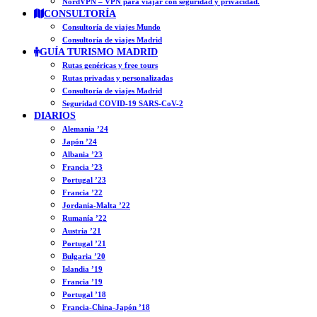
NordVPN – VPN para viajar con seguridad y privacidad.
CONSULTORÍA
Consultoría de viajes Mundo
Consultoría de viajes Madrid
GUÍA TURISMO MADRID
Rutas genéricas y free tours
Rutas privadas y personalizadas
Consultoría de viajes Madrid
Seguridad COVID-19 SARS-CoV-2
DIARIOS
Alemania ’24
Japón ’24
Albania ’23
Francia ’23
Portugal ’23
Francia ’22
Jordania-Malta ’22
Rumanía ’22
Austria ’21
Portugal ’21
Bulgaria ’20
Islandia ’19
Francia ’19
Portugal ’18
Francia-China-Japón ’18