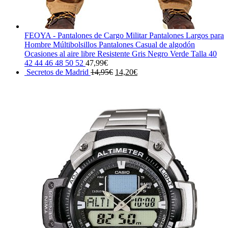
FEOYA - Pantalones de Cargo Militar Pantalones Largos para
Hombre Múltibolsillos Pantalones Casual de algodón
Ocasiones al aire libre Resistente Gris Negro Verde Talla 40
42 44 46 48 50 52
47,99
€
El
El
Secretos de Madrid
14,95
€
14,20
€
precio
precio
original
actual
era:
es:
14,95€.
14,20€.