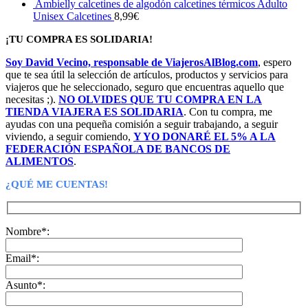
precio
precio
Ambielly calcetines de algodón calcetines térmicos Adulto
original
actual
Unisex Calcetines
8,99
€
era:
es:
¡TU COMPRA ES SOLIDARIA!
12,90€.
12,26€.
Soy David Vecino, responsable de ViajerosAlBlog.com
, espero
que te sea útil la selección de artículos, productos y servicios para
viajeros que he seleccionado, seguro que encuentras aquello que
necesitas ;).
NO OLVIDES QUE TU COMPRA EN LA
TIENDA VIAJERA ES SOLIDARIA
. Con tu compra, me
ayudas con una pequeña comisión a seguir trabajando, a seguir
viviendo, a seguir comiendo,
Y YO DONARÉ EL 5% A LA
FEDERACIÓN ESPAÑOLA DE BANCOS DE
ALIMENTOS
.
¿QUÉ ME CUENTAS!
Nombre*:
Email*:
Asunto*: