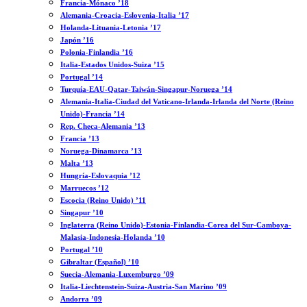
Francia-Mónaco ’18
Alemania-Croacia-Eslovenia-Italia ’17
Holanda-Lituania-Letonia ’17
Japón ’16
Polonia-Finlandia ’16
Italia-Estados Unidos-Suiza ’15
Portugal ’14
Turquía-EAU-Qatar-Taiwán-Singapur-Noruega ’14
Alemania-Italia-Ciudad del Vaticano-Irlanda-Irlanda del Norte (Reino
Unido)-Francia ’14
Rep. Checa-Alemania ’13
Francia ’13
Noruega-Dinamarca ’13
Malta ’13
Hungría-Eslovaquia ’12
Marruecos ’12
Escocia (Reino Unido) ’11
Singapur ’10
Inglaterra (Reino Unido)-Estonia-Finlandia-Corea del Sur-Camboya-
Malasia-Indonesia-Holanda ’10
Portugal ’10
Gibraltar (Español) ’10
Suecia-Alemania-Luxemburgo ’09
Italia-Liechtenstein-Suiza-Austria-San Marino ’09
Andorra ’09