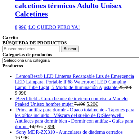
calcetines térmicos Adulto Unisex
Calcetines
8,99
€
¡LO QUIERO PERO YA!
Carrito
BÚSQUEDA DE PRODUCTOS
Buscar
Buscar
por:
Categorías de productos
Productos
LemonBest® LED Linterna Recargable Luz de Emergencia
LED Lámpara, Portable IP68 Waterproof LED Camping
Lamp Tube Light, 5 Modo de Iluminación Ajustable
25,99
€
El
El
9,99
€
precio
precio
Beechfield - Gorra beanie de invierno con visera Modelo
original
actual
El
El
Peaked Unisex hombre mujer
7,19
€
5,20
€
era:
es:
precio
precio
Prima antifaz para dormir - Opaco totalmente - Tapones para
25,99€.
9,99€.
original
actual
los oídos incluido - Máscara del sueño de DrSleepwell -
era:
es:
Antifaces para dormir bien - Dormir con antifaz - Gafas para
El
El
7,19€.
5,20€.
dormir
14,95
€
7,99
€
precio
precio
Sony MDR-ZX310 - Auriculares de diadema cerrados
original
actual
16,99
€