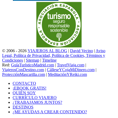
© 2006 - 2026
VIAJEROS AL BLOG
|
David Vecino
|
Aviso
Legal, Política de Privacidad, Política de Cookies, Términos y
Condiciones
|
Sitemap
|
Timeline
Red:
GuíaTurísticoMadrid.com
|
TravelViaja.com
|
ViajerosConDestino.com
|
CálleseYCojaMiDinero.com
|
ProtecciónMascarilla.com
|
MeditaciónYReiki.com
CONTACTO
¡EBOOK GRATIS!
QUIÉN SOY
CURRÍCULO VIAJERO
¿TRABAJAMOS JUNTOS?
DESTINOS
¿ME AYUDAS A CREAR CONTENIDO?