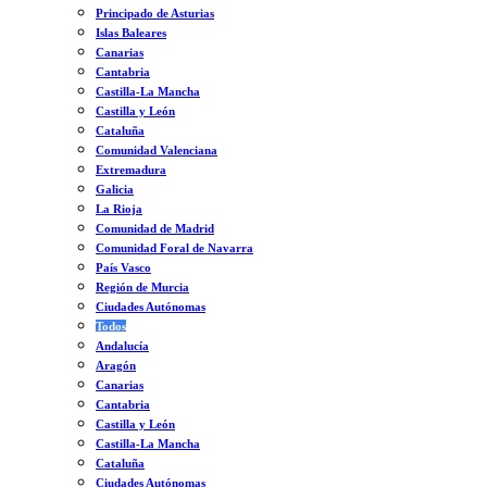
Principado de Asturias
Islas Baleares
Canarias
Cantabria
Castilla-La Mancha
Castilla y León
Cataluña
Comunidad Valenciana
Extremadura
Galicia
La Rioja
Comunidad de Madrid
Comunidad Foral de Navarra
País Vasco
Región de Murcia
Ciudades Autónomas
Todos
Andalucía
Aragón
Canarias
Cantabria
Castilla y León
Castilla-La Mancha
Cataluña
Ciudades Autónomas