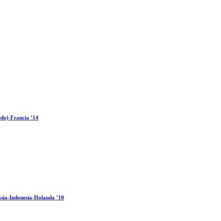
ido)-Francia ’14
sia-Indonesia-Holanda ’10