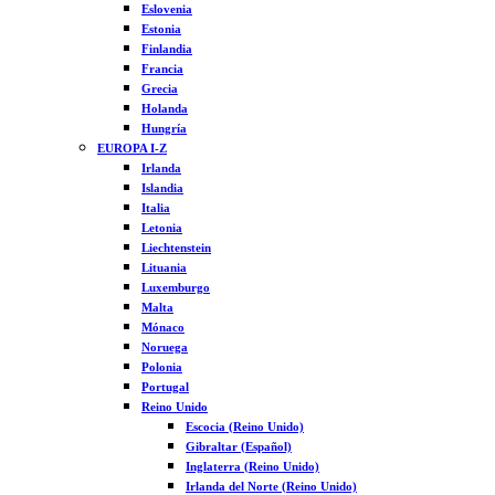
Eslovenia
Estonia
Finlandia
Francia
Grecia
Holanda
Hungría
EUROPA I-Z
Irlanda
Islandia
Italia
Letonia
Liechtenstein
Lituania
Luxemburgo
Malta
Mónaco
Noruega
Polonia
Portugal
Reino Unido
Escocia (Reino Unido)
Gibraltar (Español)
Inglaterra (Reino Unido)
Irlanda del Norte (Reino Unido)