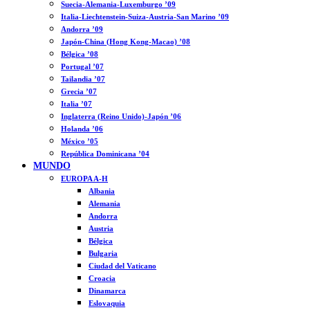
Suecia-Alemania-Luxemburgo ’09
Italia-Liechtenstein-Suiza-Austria-San Marino ’09
Andorra ’09
Japón-China (Hong Kong-Macao) ’08
Bélgica ’08
Portugal ’07
Tailandia ’07
Grecia ’07
Italia ’07
Inglaterra (Reino Unido)-Japón ’06
Holanda ’06
México ’05
República Dominicana ’04
MUNDO
EUROPA A-H
Albania
Alemania
Andorra
Austria
Bélgica
Bulgaria
Ciudad del Vaticano
Croacia
Dinamarca
Eslovaquia