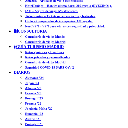
Amazon – Artículos de viaje que necesitas.
HotelTonight – Hoteles última hora: 20€ regalo (DVECINO1).
IATI – Seguro de viaje: 5% descuento.
Ticketmaster – Tickets para conciertos y festivales.
Omio – Comparador de transportes: 10€ regalo.
NordVPN – VPN para viajar con seguridad y privacidad.
CONSULTORÍA
Consultoría de viajes Mundo
Consultoría de viajes Madrid
GUÍA TURISMO MADRID
Rutas genéricas y free tours
Rutas privadas y personalizadas
Consultoría de viajes Madrid
Seguridad COVID-19 SARS-CoV-2
DIARIOS
Alemania ’24
Japón ’24
Albania ’23
Francia ’23
Portugal ’23
Francia ’22
Jordania-Malta ’22
Rumanía ’22
Austria ’21
Portugal ’21