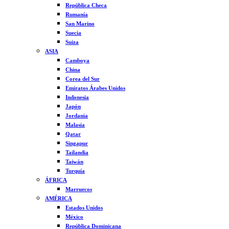
República Checa
Rumanía
San Marino
Suecia
Suiza
ASIA
Camboya
China
Corea del Sur
Emiratos Árabes Unidos
Indonesia
Japón
Jordania
Malasia
Qatar
Singapur
Tailandia
Taiwán
Turquía
ÁFRICA
Marruecos
AMÉRICA
Estados Unidos
México
República Dominicana