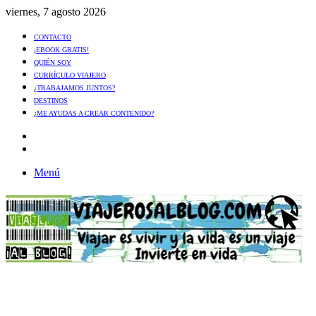
viernes, 7 agosto 2026
CONTACTO
¡EBOOK GRATIS!
QUIÉN SOY
CURRÍCULO VIAJERO
¿TRABAJAMOS JUNTOS?
DESTINOS
¿ME AYUDAS A CREAR CONTENIDO?
Artículo
al
Buscar
azar
Menú