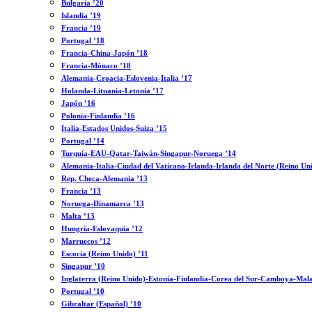
Bulgaria ’20
Islandia ’19
Francia ’19
Portugal ’18
Francia-China-Japón ’18
Francia-Mónaco ’18
Alemania-Croacia-Eslovenia-Italia ’17
Holanda-Lituania-Letonia ’17
Japón ’16
Polonia-Finlandia ’16
Italia-Estados Unidos-Suiza ’15
Portugal ’14
Turquía-EAU-Qatar-Taiwán-Singapur-Noruega ’14
Alemania-Italia-Ciudad del Vaticano-Irlanda-Irlanda del Norte (Reino Un
Rep. Checa-Alemania ’13
Francia ’13
Noruega-Dinamarca ’13
Malta ’13
Hungría-Eslovaquia ’12
Marruecos ’12
Escocia (Reino Unido) ’11
Singapur ’10
Inglaterra (Reino Unido)-Estonia-Finlandia-Corea del Sur-Camboya-Mala
Portugal ’10
Gibraltar (Español) ’10