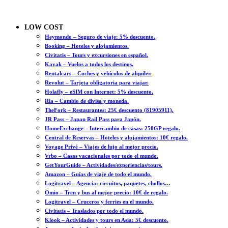
LOW COST
Heymondo – Seguro de viaje: 5% descuento.
Booking – Hoteles y alojamientos.
Civitatis – Tours y excursiones en español.
Kayak – Vuelos a todos los destinos.
Rentalcars – Coches y vehículos de alquiler.
Revolut – Tarjeta obligatoria para viajar.
Holafly – eSIM con Internet: 5% descuento.
Ria – Cambio de divisa y moneda.
TheFork – Restaurantes: 25€ descuento (81905911).
JR Pass – Japan Rail Pass para Japón.
HomeExchange – Intercambio de casas: 250GP regalo.
Central de Reservas – Hoteles y alojamientos: 10€ regalo.
Voyage Privé – Viajes de lujo al mejor precio.
Vrbo – Casas vacacionales por todo el mundo.
GetYourGuide – Actividades/experiencias/tours.
Amazon – Guías de viaje de todo el mundo.
Logitravel – Agencia: circuitos, paquetes, chollos…
Omio – Tren y bus al mejor precio: 10€ de regalo.
Logitravel – Cruceros y ferries en el mundo.
Civitatis – Traslados por todo el mundo.
Klook – Actividades y tours en Asia: 5€ descuento.