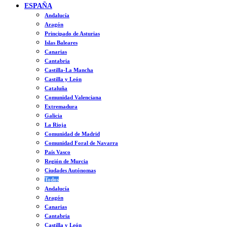
ESPAÑA
Andalucía
Aragón
Principado de Asturias
Islas Baleares
Canarias
Cantabria
Castilla-La Mancha
Castilla y León
Cataluña
Comunidad Valenciana
Extremadura
Galicia
La Rioja
Comunidad de Madrid
Comunidad Foral de Navarra
País Vasco
Región de Murcia
Ciudades Autónomas
Todos
Andalucía
Aragón
Canarias
Cantabria
Castilla y León