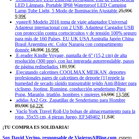
original
actual
LED Lámpara, Portable IP68 Waterproof LED Camping
era:
es:
Lamp Tube Light, 5 Modo de Iluminación Ajustable
25,99
€
El
El
17,90€.
17,01€.
9,99
€
precio
precio
yugee® Modelo 2016 toma de viaje adaptador Universal
original
actual
Adapteur internacional con 2 USB, Adapteur Cargador USB
era:
es:
con protección contra cortocircuitos y de tensión 100% seguro
25,99€.
9,99€.
para más de 160 Países, EU UK USA Australia Japón China
Brasil Argentina etc. Color Naranja con compartimento
El
El
donnée
18,99
€
16,99
€
precio
precio
E-reader Kindle Voyage, pantalla de 6'' (15,2 cm) de alta
original
actual
resolución (300 ppp), con luz integrada autorregulable, pasos
era:
es:
de página rediseñados
189,99
€
18,99€.
16,99€.
Ejecutando calcetines COOLMAX MEIKAN ,deportes
profesionales pares de calcetines de deporte [1] repele la
humedad de secado rápido transpirable tejido Anti-Blister para
ciclismo, footing, Running, conducción,senderismo,Ping
El
El
Pong, Maratón, triatlón, hombres y mujeres
13,99
€
13,58
€
precio
prec
adidas Ax2 Gtx, Zapatillas de Senderismo para Hombre
El
El
original
actua
89,90
€
64,22
€
precio
precio
era:
es:
Vacío York Travel Roll-Up bolsas de almacenamiento para la
original
actual
13,99€.
13,5
ropa, 35x55 cm, 4 piezas Juego, EF349402
11,84
€
era:
es:
¡TU COMPRA ES SOLIDARIA!
89,90€.
64,22€.
Soy David Vecino, responsable de ViajerosAlBlog.com
, espero