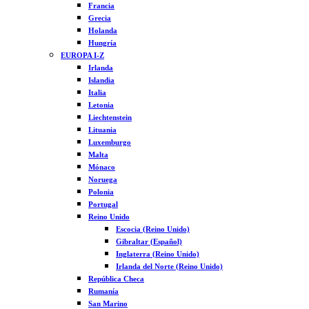
Francia
Grecia
Holanda
Hungría
EUROPA I-Z
Irlanda
Islandia
Italia
Letonia
Liechtenstein
Lituania
Luxemburgo
Malta
Mónaco
Noruega
Polonia
Portugal
Reino Unido
Escocia (Reino Unido)
Gibraltar (Español)
Inglaterra (Reino Unido)
Irlanda del Norte (Reino Unido)
República Checa
Rumanía
San Marino