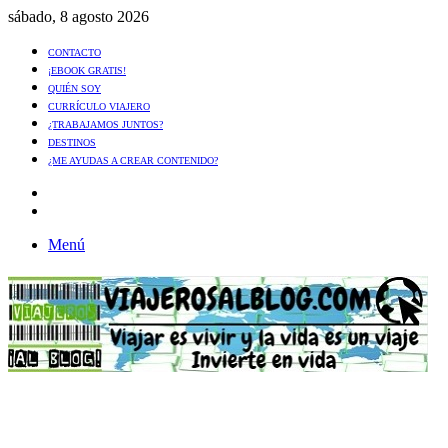
sábado, 8 agosto 2026
CONTACTO
¡EBOOK GRATIS!
QUIÉN SOY
CURRÍCULO VIAJERO
¿TRABAJAMOS JUNTOS?
DESTINOS
¿ME AYUDAS A CREAR CONTENIDO?
Artículo
al
Buscar
azar
Menú