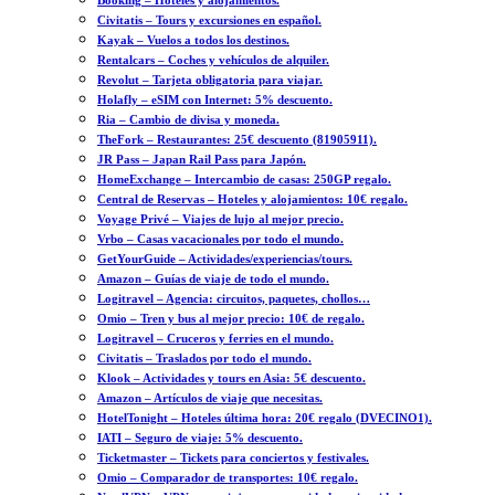
Booking – Hoteles y alojamientos.
Civitatis – Tours y excursiones en español.
Kayak – Vuelos a todos los destinos.
Rentalcars – Coches y vehículos de alquiler.
Revolut – Tarjeta obligatoria para viajar.
Holafly – eSIM con Internet: 5% descuento.
Ria – Cambio de divisa y moneda.
TheFork – Restaurantes: 25€ descuento (81905911).
JR Pass – Japan Rail Pass para Japón.
HomeExchange – Intercambio de casas: 250GP regalo.
Central de Reservas – Hoteles y alojamientos: 10€ regalo.
Voyage Privé – Viajes de lujo al mejor precio.
Vrbo – Casas vacacionales por todo el mundo.
GetYourGuide – Actividades/experiencias/tours.
Amazon – Guías de viaje de todo el mundo.
Logitravel – Agencia: circuitos, paquetes, chollos…
Omio – Tren y bus al mejor precio: 10€ de regalo.
Logitravel – Cruceros y ferries en el mundo.
Civitatis – Traslados por todo el mundo.
Klook – Actividades y tours en Asia: 5€ descuento.
Amazon – Artículos de viaje que necesitas.
HotelTonight – Hoteles última hora: 20€ regalo (DVECINO1).
IATI – Seguro de viaje: 5% descuento.
Ticketmaster – Tickets para conciertos y festivales.
Omio – Comparador de transportes: 10€ regalo.