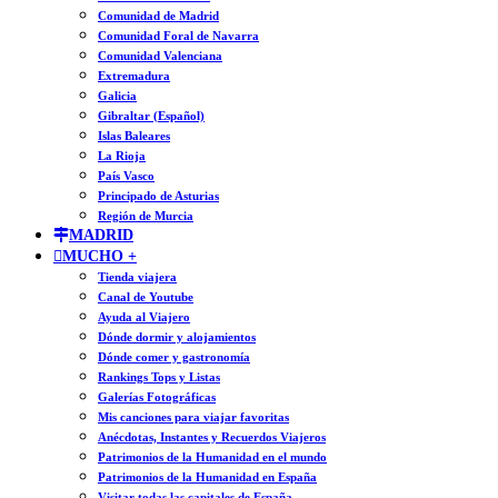
Comunidad de Madrid
Comunidad Foral de Navarra
Comunidad Valenciana
Extremadura
Galicia
Gibraltar (Español)
Islas Baleares
La Rioja
País Vasco
Principado de Asturias
Región de Murcia
MADRID
MUCHO +
Tienda viajera
Canal de Youtube
Ayuda al Viajero
Dónde dormir y alojamientos
Dónde comer y gastronomía
Rankings Tops y Listas
Galerías Fotográficas
Mis canciones para viajar favoritas
Anécdotas, Instantes y Recuerdos Viajeros
Patrimonios de la Humanidad en el mundo
Patrimonios de la Humanidad en España
Visitar todas las capitales de España