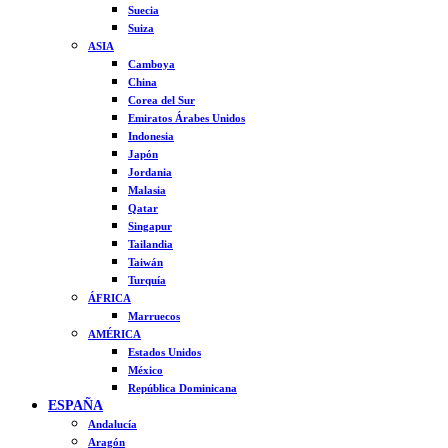
Suecia
Suiza
ASIA
Camboya
China
Corea del Sur
Emiratos Árabes Unidos
Indonesia
Japón
Jordania
Malasia
Qatar
Singapur
Tailandia
Taiwán
Turquía
ÁFRICA
Marruecos
AMÉRICA
Estados Unidos
México
República Dominicana
ESPAÑA
Andalucía
Aragón