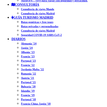
NordVPN – VPN para viajar con seguridad y privacidad.
CONSULTORÍA
Consultoría de viajes Mundo
Consultoría de viajes Madrid
GUÍA TURISMO MADRID
Rutas genéricas y free tours
Rutas privadas y personalizadas
Consultoría de viajes Madrid
Seguridad COVID-19 SARS-CoV-2
DIARIOS
Alemania ’24
Japón ’24
Albania ’23
Francia ’23
Portugal ’23
Francia ’22
Jordania-Malta ’22
Rumanía ’22
Austria ’21
Portugal ’21
Bulgaria ’20
Islandia ’19
Francia ’19
Portugal ’18
Francia-China-Japón ’18