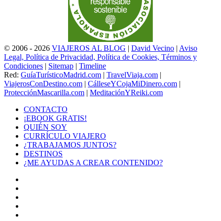
© 2006 - 2026
VIAJEROS AL BLOG
|
David Vecino
|
Aviso
Legal, Política de Privacidad, Política de Cookies, Términos y
Condiciones
|
Sitemap
|
Timeline
Red:
GuíaTurísticoMadrid.com
|
TravelViaja.com
|
ViajerosConDestino.com
|
CálleseYCojaMiDinero.com
|
ProtecciónMascarilla.com
|
MeditaciónYReiki.com
CONTACTO
¡EBOOK GRATIS!
QUIÉN SOY
CURRÍCULO VIAJERO
¿TRABAJAMOS JUNTOS?
DESTINOS
¿ME AYUDAS A CREAR CONTENIDO?
Facebook
X
LinkedIn
YouTube
Instagram