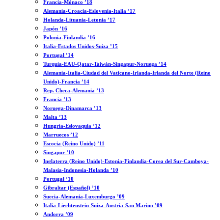
Francia-Mónaco ’18
Alemania-Croacia-Eslovenia-Italia ’17
Holanda-Lituania-Letonia ’17
Japón ’16
Polonia-Finlandia ’16
Italia-Estados Unidos-Suiza ’15
Portugal ’14
Turquía-EAU-Qatar-Taiwán-Singapur-Noruega ’14
Alemania-Italia-Ciudad del Vaticano-Irlanda-Irlanda del Norte (Reino
Unido)-Francia ’14
Rep. Checa-Alemania ’13
Francia ’13
Noruega-Dinamarca ’13
Malta ’13
Hungría-Eslovaquia ’12
Marruecos ’12
Escocia (Reino Unido) ’11
Singapur ’10
Inglaterra (Reino Unido)-Estonia-Finlandia-Corea del Sur-Camboya-
Malasia-Indonesia-Holanda ’10
Portugal ’10
Gibraltar (Español) ’10
Suecia-Alemania-Luxemburgo ’09
Italia-Liechtenstein-Suiza-Austria-San Marino ’09
Andorra ’09