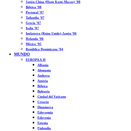
Japón-China (Hong Kong-Macao) ’08
Bélgica ’08
Portugal ’07
Tailandia ’07
Grecia ’07
Italia ’07
Inglaterra (Reino Unido)-Japón ’06
Holanda ’06
México ’05
República Dominicana ’04
MUNDO
EUROPA A-H
Albania
Alemania
Andorra
Austria
Bélgica
Bulgaria
Ciudad del Vaticano
Croacia
Dinamarca
Eslovaquia
Eslovenia
Estonia
Finlandia