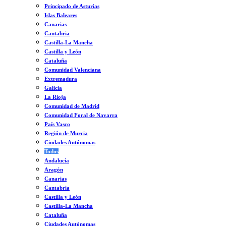
Principado de Asturias
Islas Baleares
Canarias
Cantabria
Castilla-La Mancha
Castilla y León
Cataluña
Comunidad Valenciana
Extremadura
Galicia
La Rioja
Comunidad de Madrid
Comunidad Foral de Navarra
País Vasco
Región de Murcia
Ciudades Autónomas
Todos
Andalucía
Aragón
Canarias
Cantabria
Castilla y León
Castilla-La Mancha
Cataluña
Ciudades Autónomas