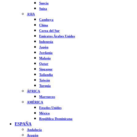
Suecia
Suiza
ASIA
Camboya
China
Corea del Sur
Emiratos Árabes Unidos
Indonesia
Japón
Jordania
Malasia
Qatar
Singapur
Tailandia
Taiwán
Turquía
ÁFRICA
Marruecos
AMÉRICA
Estados Unidos
México
República Dominicana
ESPAÑA
Andalucía
Aragón