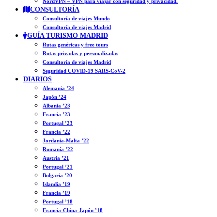
NordVPN – VPN para viajar con seguridad y privacidad.
CONSULTORÍA
Consultoría de viajes Mundo
Consultoría de viajes Madrid
GUÍA TURISMO MADRID
Rutas genéricas y free tours
Rutas privadas y personalizadas
Consultoría de viajes Madrid
Seguridad COVID-19 SARS-CoV-2
DIARIOS
Alemania ’24
Japón ’24
Albania ’23
Francia ’23
Portugal ’23
Francia ’22
Jordania-Malta ’22
Rumanía ’22
Austria ’21
Portugal ’21
Bulgaria ’20
Islandia ’19
Francia ’19
Portugal ’18
Francia-China-Japón ’18