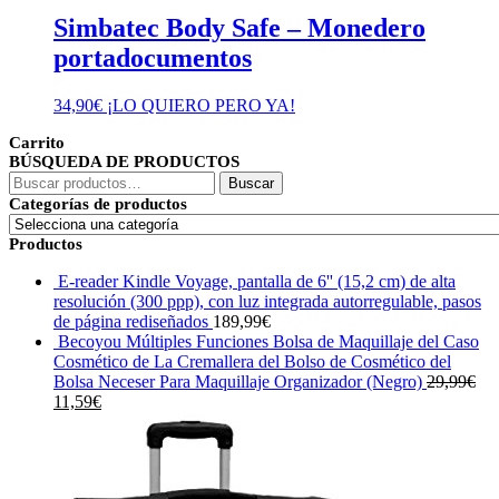
Simbatec Body Safe – Monedero
portadocumentos
34,90
€
¡LO QUIERO PERO YA!
Carrito
BÚSQUEDA DE PRODUCTOS
Buscar
Buscar
por:
Categorías de productos
Productos
E-reader Kindle Voyage, pantalla de 6'' (15,2 cm) de alta
resolución (300 ppp), con luz integrada autorregulable, pasos
de página rediseñados
189,99
€
Becoyou Múltiples Funciones Bolsa de Maquillaje del Caso
Cosmético de La Cremallera del Bolso de Cosmético del
Bolsa Neceser Para Maquillaje Organizador (Negro)
29,99
€
El
El
11,59
€
precio
precio
original
actual
era:
es:
29,99€.
11,59€.