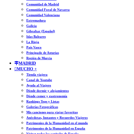
Comunidad de Madrid
Comunidad Foral de Navarra
Comunidad Valenciana
Extremadura
Galicia
Gibraltar (Español)
Islas Baleares
La Rioja
País Vasco
Principado de Asturias
Región de Murcia
MADRID
MUCHO +
Tienda viajera
Canal de Youtube
Ayuda al Viajero
Dónde dormir y alojamientos
Dónde comer y gastronomía
Rankings Tops y Listas
Galerías Fotográficas
Mis canciones para viajar favoritas
Anécdotas, Instantes y Recuerdos Viajeros
Patrimonios de la Humanidad en el mundo
Patrimonios de la Humanidad en España
Visitar todas las capitales de España