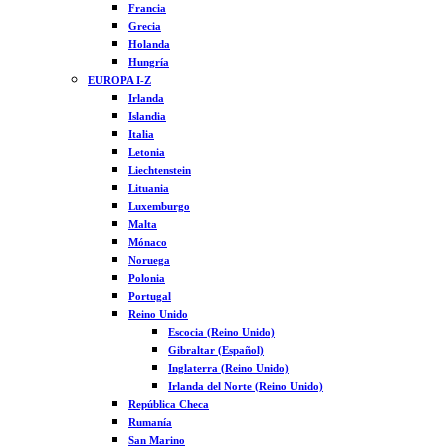
Francia
Grecia
Holanda
Hungría
EUROPA I-Z
Irlanda
Islandia
Italia
Letonia
Liechtenstein
Lituania
Luxemburgo
Malta
Mónaco
Noruega
Polonia
Portugal
Reino Unido
Escocia (Reino Unido)
Gibraltar (Español)
Inglaterra (Reino Unido)
Irlanda del Norte (Reino Unido)
República Checa
Rumanía
San Marino