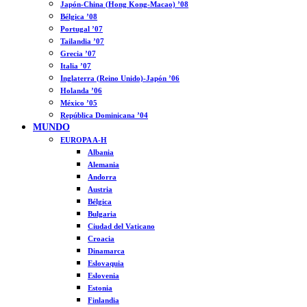
Japón-China (Hong Kong-Macao) ’08
Bélgica ’08
Portugal ’07
Tailandia ’07
Grecia ’07
Italia ’07
Inglaterra (Reino Unido)-Japón ’06
Holanda ’06
México ’05
República Dominicana ’04
MUNDO
EUROPA A-H
Albania
Alemania
Andorra
Austria
Bélgica
Bulgaria
Ciudad del Vaticano
Croacia
Dinamarca
Eslovaquia
Eslovenia
Estonia
Finlandia