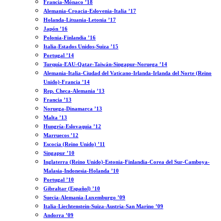
Francia-Mónaco ’18
Alemania-Croacia-Eslovenia-Italia ’17
Holanda-Lituania-Letonia ’17
Japón ’16
Polonia-Finlandia ’16
Italia-Estados Unidos-Suiza ’15
Portugal ’14
Turquía-EAU-Qatar-Taiwán-Singapur-Noruega ’14
Alemania-Italia-Ciudad del Vaticano-Irlanda-Irlanda del Norte (Reino
Unido)-Francia ’14
Rep. Checa-Alemania ’13
Francia ’13
Noruega-Dinamarca ’13
Malta ’13
Hungría-Eslovaquia ’12
Marruecos ’12
Escocia (Reino Unido) ’11
Singapur ’10
Inglaterra (Reino Unido)-Estonia-Finlandia-Corea del Sur-Camboya-
Malasia-Indonesia-Holanda ’10
Portugal ’10
Gibraltar (Español) ’10
Suecia-Alemania-Luxemburgo ’09
Italia-Liechtenstein-Suiza-Austria-San Marino ’09
Andorra ’09