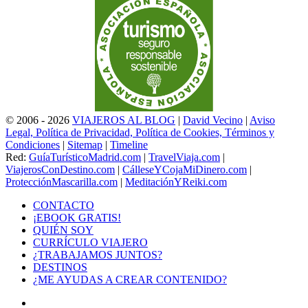
© 2006 - 2026
VIAJEROS AL BLOG
|
David Vecino
|
Aviso
Legal, Política de Privacidad, Política de Cookies, Términos y
Condiciones
|
Sitemap
|
Timeline
Red:
GuíaTurísticoMadrid.com
|
TravelViaja.com
|
ViajerosConDestino.com
|
CálleseYCojaMiDinero.com
|
ProtecciónMascarilla.com
|
MeditaciónYReiki.com
CONTACTO
¡EBOOK GRATIS!
QUIÉN SOY
CURRÍCULO VIAJERO
¿TRABAJAMOS JUNTOS?
DESTINOS
¿ME AYUDAS A CREAR CONTENIDO?
Facebook