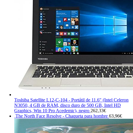
Toshiba Satellite L12-C-104 - Portátil de 11.6" (Intel Celeron
N3050, 4 GB de RAM, disco duro de 500 GB, Intel HD
Graphics, Win 10 Pro Acedemic), negro
262,33
€
The North Face Resolve - Chaqueta para hombre
63,96
€