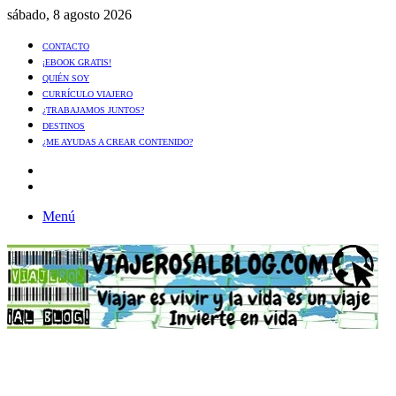
sábado, 8 agosto 2026
CONTACTO
¡EBOOK GRATIS!
QUIÉN SOY
CURRÍCULO VIAJERO
¿TRABAJAMOS JUNTOS?
DESTINOS
¿ME AYUDAS A CREAR CONTENIDO?
Artículo
al
Buscar
azar
Menú