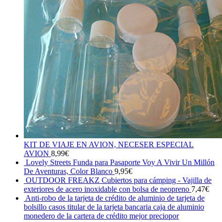
KIT DE VIAJE EN AVION, NECESER ESPECIAL
AVION
8,99
€
Lovely Streets Funda para Pasaporte Voy A Vivir Un Millón
De Aventuras, Color Blanco
9,95
€
OUTDOOR FREAKZ Cubiertos para cámping - Vajilla de
exteriores de acero inoxidable con bolsa de neopreno
7,47
€
Anti-robo de la tarjeta de crédito de aluminio de tarjeta de
bolsillo casos titular de la tarjeta bancaria caja de aluminio
monedero de la cartera de crédito mejor preciopor