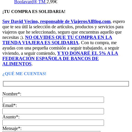
Boolavard® TM
2,99
€
¡TU COMPRA ES SOLIDARIA!
Soy David Vecino, responsable de ViajerosAlBlog.com
, espero
que te sea útil la selección de artículos, productos y servicios para
viajeros que he seleccionado, seguro que encuentras aquello que
necesitas ;).
NO OLVIDES QUE TU COMPRA EN LA
TIENDA VIAJERA ES SOLIDARIA
. Con tu compra, me
ayudas con una pequeña comisión a seguir trabajando, a seguir
viviendo, a seguir comiendo,
Y YO DONARÉ EL 5% A LA
FEDERACIÓN ESPAÑOLA DE BANCOS DE
ALIMENTOS
.
¿QUÉ ME CUENTAS!
Nombre*:
Email*:
Asunto*:
Mensaje*: