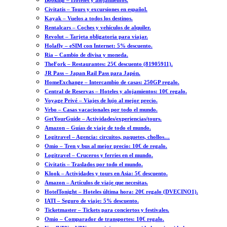
Booking – Hoteles y alojamientos.
Civitatis – Tours y excursiones en español.
Kayak – Vuelos a todos los destinos.
Rentalcars – Coches y vehículos de alquiler.
Revolut – Tarjeta obligatoria para viajar.
Holafly – eSIM con Internet: 5% descuento.
Ria – Cambio de divisa y moneda.
TheFork – Restaurantes: 25€ descuento (81905911).
JR Pass – Japan Rail Pass para Japón.
HomeExchange – Intercambio de casas: 250GP regalo.
Central de Reservas – Hoteles y alojamientos: 10€ regalo.
Voyage Privé – Viajes de lujo al mejor precio.
Vrbo – Casas vacacionales por todo el mundo.
GetYourGuide – Actividades/experiencias/tours.
Amazon – Guías de viaje de todo el mundo.
Logitravel – Agencia: circuitos, paquetes, chollos…
Omio – Tren y bus al mejor precio: 10€ de regalo.
Logitravel – Cruceros y ferries en el mundo.
Civitatis – Traslados por todo el mundo.
Klook – Actividades y tours en Asia: 5€ descuento.
Amazon – Artículos de viaje que necesitas.
HotelTonight – Hoteles última hora: 20€ regalo (DVECINO1).
IATI – Seguro de viaje: 5% descuento.
Ticketmaster – Tickets para conciertos y festivales.
Omio – Comparador de transportes: 10€ regalo.