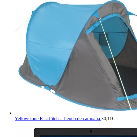
precio
precio
original
actual
era:
es:
81,95€.
81,59
Yellowstone Fast Pitch - Tienda de campaña
30,11
€