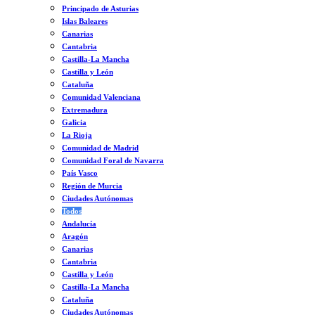
Principado de Asturias
Islas Baleares
Canarias
Cantabria
Castilla-La Mancha
Castilla y León
Cataluña
Comunidad Valenciana
Extremadura
Galicia
La Rioja
Comunidad de Madrid
Comunidad Foral de Navarra
País Vasco
Región de Murcia
Ciudades Autónomas
Todos
Andalucía
Aragón
Canarias
Cantabria
Castilla y León
Castilla-La Mancha
Cataluña
Ciudades Autónomas