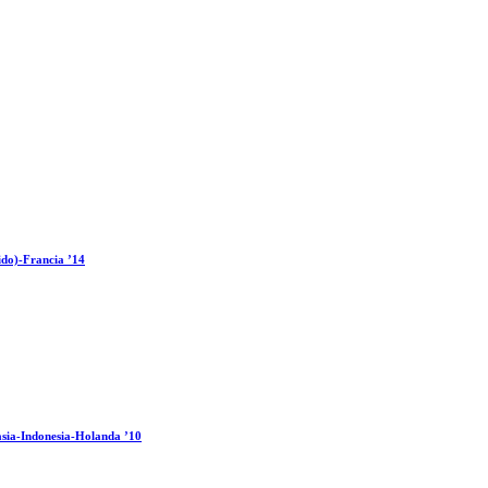
ido)-Francia ’14
sia-Indonesia-Holanda ’10