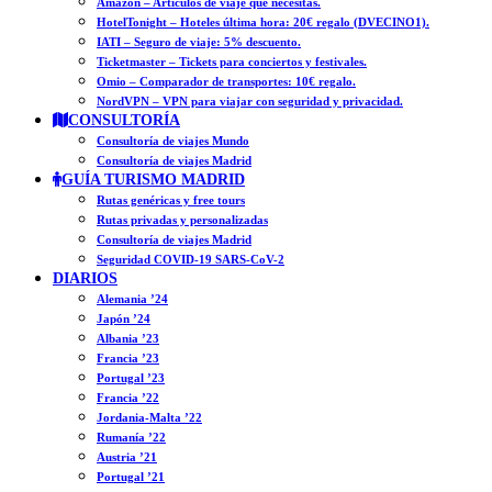
Amazon – Artículos de viaje que necesitas.
HotelTonight – Hoteles última hora: 20€ regalo (DVECINO1).
IATI – Seguro de viaje: 5% descuento.
Ticketmaster – Tickets para conciertos y festivales.
Omio – Comparador de transportes: 10€ regalo.
NordVPN – VPN para viajar con seguridad y privacidad.
CONSULTORÍA
Consultoría de viajes Mundo
Consultoría de viajes Madrid
GUÍA TURISMO MADRID
Rutas genéricas y free tours
Rutas privadas y personalizadas
Consultoría de viajes Madrid
Seguridad COVID-19 SARS-CoV-2
DIARIOS
Alemania ’24
Japón ’24
Albania ’23
Francia ’23
Portugal ’23
Francia ’22
Jordania-Malta ’22
Rumanía ’22
Austria ’21
Portugal ’21