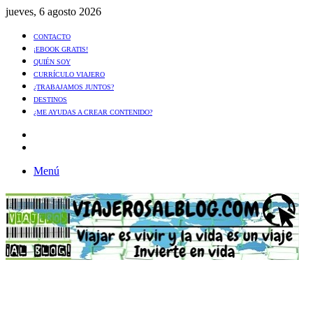
jueves, 6 agosto 2026
CONTACTO
¡EBOOK GRATIS!
QUIÉN SOY
CURRÍCULO VIAJERO
¿TRABAJAMOS JUNTOS?
DESTINOS
¿ME AYUDAS A CREAR CONTENIDO?
Artículo
al
Buscar
azar
Menú