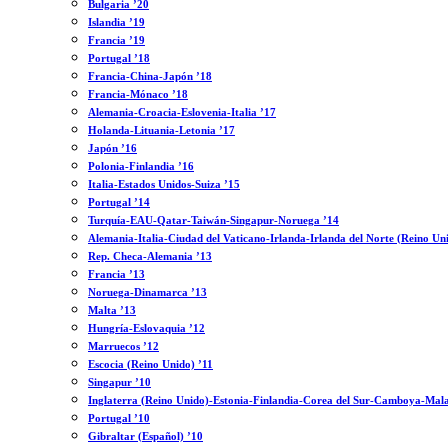
Bulgaria ’20
Islandia ’19
Francia ’19
Portugal ’18
Francia-China-Japón ’18
Francia-Mónaco ’18
Alemania-Croacia-Eslovenia-Italia ’17
Holanda-Lituania-Letonia ’17
Japón ’16
Polonia-Finlandia ’16
Italia-Estados Unidos-Suiza ’15
Portugal ’14
Turquía-EAU-Qatar-Taiwán-Singapur-Noruega ’14
Alemania-Italia-Ciudad del Vaticano-Irlanda-Irlanda del Norte (Reino Un
Rep. Checa-Alemania ’13
Francia ’13
Noruega-Dinamarca ’13
Malta ’13
Hungría-Eslovaquia ’12
Marruecos ’12
Escocia (Reino Unido) ’11
Singapur ’10
Inglaterra (Reino Unido)-Estonia-Finlandia-Corea del Sur-Camboya-Mala
Portugal ’10
Gibraltar (Español) ’10