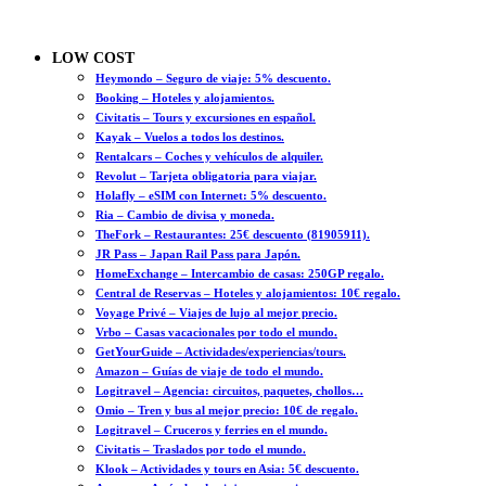
LOW COST
Heymondo – Seguro de viaje: 5% descuento.
Booking – Hoteles y alojamientos.
Civitatis – Tours y excursiones en español.
Kayak – Vuelos a todos los destinos.
Rentalcars – Coches y vehículos de alquiler.
Revolut – Tarjeta obligatoria para viajar.
Holafly – eSIM con Internet: 5% descuento.
Ria – Cambio de divisa y moneda.
TheFork – Restaurantes: 25€ descuento (81905911).
JR Pass – Japan Rail Pass para Japón.
HomeExchange – Intercambio de casas: 250GP regalo.
Central de Reservas – Hoteles y alojamientos: 10€ regalo.
Voyage Privé – Viajes de lujo al mejor precio.
Vrbo – Casas vacacionales por todo el mundo.
GetYourGuide – Actividades/experiencias/tours.
Amazon – Guías de viaje de todo el mundo.
Logitravel – Agencia: circuitos, paquetes, chollos…
Omio – Tren y bus al mejor precio: 10€ de regalo.
Logitravel – Cruceros y ferries en el mundo.
Civitatis – Traslados por todo el mundo.
Klook – Actividades y tours en Asia: 5€ descuento.