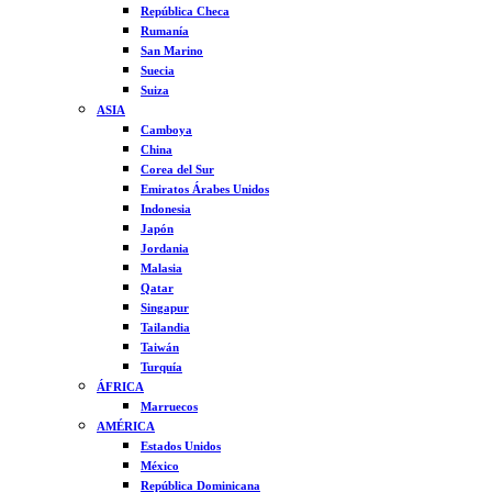
República Checa
Rumanía
San Marino
Suecia
Suiza
ASIA
Camboya
China
Corea del Sur
Emiratos Árabes Unidos
Indonesia
Japón
Jordania
Malasia
Qatar
Singapur
Tailandia
Taiwán
Turquía
ÁFRICA
Marruecos
AMÉRICA
Estados Unidos
México
República Dominicana