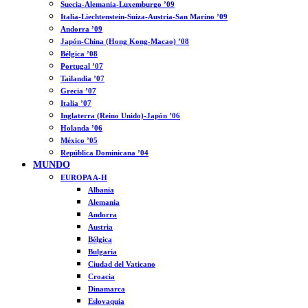
Suecia-Alemania-Luxemburgo ’09
Italia-Liechtenstein-Suiza-Austria-San Marino ’09
Andorra ’09
Japón-China (Hong Kong-Macao) ’08
Bélgica ’08
Portugal ’07
Tailandia ’07
Grecia ’07
Italia ’07
Inglaterra (Reino Unido)-Japón ’06
Holanda ’06
México ’05
República Dominicana ’04
MUNDO
EUROPA A-H
Albania
Alemania
Andorra
Austria
Bélgica
Bulgaria
Ciudad del Vaticano
Croacia
Dinamarca
Eslovaquia