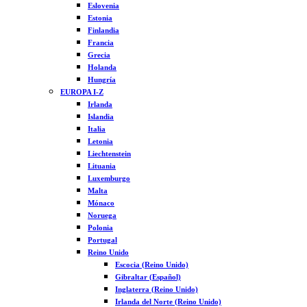
Eslovenia
Estonia
Finlandia
Francia
Grecia
Holanda
Hungría
EUROPA I-Z
Irlanda
Islandia
Italia
Letonia
Liechtenstein
Lituania
Luxemburgo
Malta
Mónaco
Noruega
Polonia
Portugal
Reino Unido
Escocia (Reino Unido)
Gibraltar (Español)
Inglaterra (Reino Unido)
Irlanda del Norte (Reino Unido)