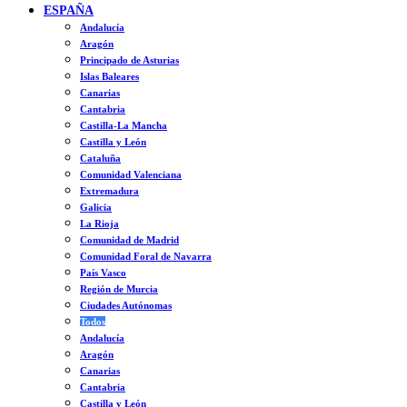
ESPAÑA
Andalucía
Aragón
Principado de Asturias
Islas Baleares
Canarias
Cantabria
Castilla-La Mancha
Castilla y León
Cataluña
Comunidad Valenciana
Extremadura
Galicia
La Rioja
Comunidad de Madrid
Comunidad Foral de Navarra
País Vasco
Región de Murcia
Ciudades Autónomas
Todos
Andalucía
Aragón
Canarias
Cantabria
Castilla y León