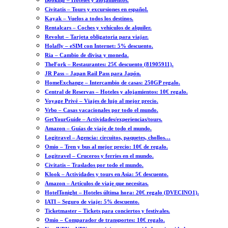
Booking – Hoteles y alojamientos.
Civitatis – Tours y excursiones en español.
Kayak – Vuelos a todos los destinos.
Rentalcars – Coches y vehículos de alquiler.
Revolut – Tarjeta obligatoria para viajar.
Holafly – eSIM con Internet: 5% descuento.
Ria – Cambio de divisa y moneda.
TheFork – Restaurantes: 25€ descuento (81905911).
JR Pass – Japan Rail Pass para Japón.
HomeExchange – Intercambio de casas: 250GP regalo.
Central de Reservas – Hoteles y alojamientos: 10€ regalo.
Voyage Privé – Viajes de lujo al mejor precio.
Vrbo – Casas vacacionales por todo el mundo.
GetYourGuide – Actividades/experiencias/tours.
Amazon – Guías de viaje de todo el mundo.
Logitravel – Agencia: circuitos, paquetes, chollos…
Omio – Tren y bus al mejor precio: 10€ de regalo.
Logitravel – Cruceros y ferries en el mundo.
Civitatis – Traslados por todo el mundo.
Klook – Actividades y tours en Asia: 5€ descuento.
Amazon – Artículos de viaje que necesitas.
HotelTonight – Hoteles última hora: 20€ regalo (DVECINO1).
IATI – Seguro de viaje: 5% descuento.
Ticketmaster – Tickets para conciertos y festivales.
Omio – Comparador de transportes: 10€ regalo.