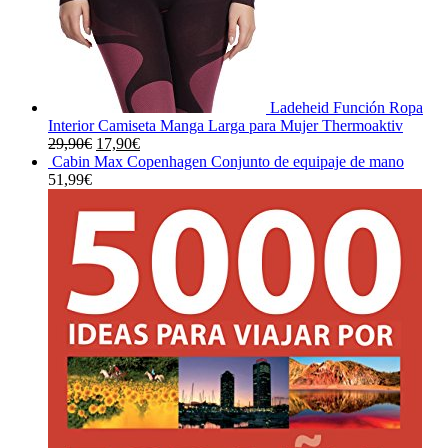
Ladeheid Función Ropa
Interior Camiseta Manga Larga para Mujer Thermoaktiv
El
El
29,90
€
17,90
€
precio
precio
Cabin Max Copenhagen Conjunto de equipaje de mano
original
actual
51,99
€
era:
es:
29,90€.
17,90€.