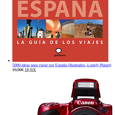
5000 ideas para viajar por España (Ilustrados -Lonely Planet)
El
El
19,90
€
18,91
€
precio
precio
original
actual
era:
es:
19,90€.
18,91€.