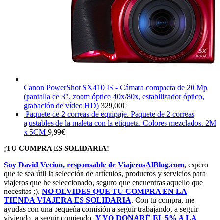
Canon PowerShot SX410 IS - Cámara compacta de 20 Mp
(pantalla de 3", zoom óptico 40x/80x, estabilizador óptico,
grabación de vídeo HD)
329,00
€
Paquete de 2 correas de equipaje. Paquete de 2 correas
ajustables de la maleta con la etiqueta. Colores mezclados. 2M
x 5CM
9,99
€
¡TU COMPRA ES SOLIDARIA!
Soy David Vecino, responsable de ViajerosAlBlog.com
, espero
que te sea útil la selección de artículos, productos y servicios para
viajeros que he seleccionado, seguro que encuentras aquello que
necesitas ;).
NO OLVIDES QUE TU COMPRA EN LA
TIENDA VIAJERA ES SOLIDARIA
. Con tu compra, me
ayudas con una pequeña comisión a seguir trabajando, a seguir
viviendo, a seguir comiendo,
Y YO DONARÉ EL 5% A LA