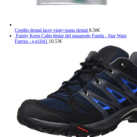
Cepillo dental lacer viaje+pasta dental
8,58
€
Funny Keep Calm titular del pasaporte Funda - Star Wars
Fuerza - s-g1041
10,53
€