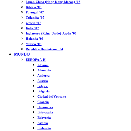
Japón-China (Hong Kong-Macao) ’08
Bélgica ’08
Portugal ’07
Tailandia ’07
Grecia ’07
Italia ’07
Inglaterra (Reino Unido)-Japón ’06
Holanda ’06
México ’05
República Dominicana ’04
MUNDO
EUROPA A-H
Albania
Alemania
Andorra
Austria
Bélgica
Bulgaria
Ciudad del Vaticano
Croacia
Dinamarca
Eslovaquia
Eslovenia
Estonia
Finlandia