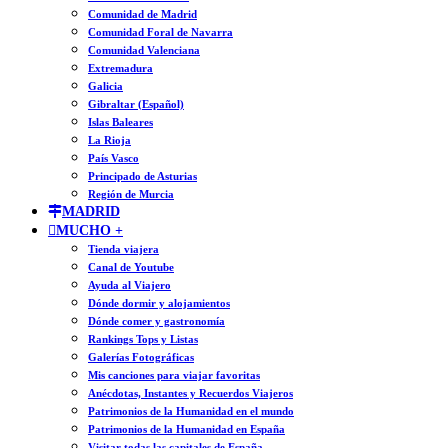
Comunidad de Madrid
Comunidad Foral de Navarra
Comunidad Valenciana
Extremadura
Galicia
Gibraltar (Español)
Islas Baleares
La Rioja
País Vasco
Principado de Asturias
Región de Murcia
MADRID
MUCHO +
Tienda viajera
Canal de Youtube
Ayuda al Viajero
Dónde dormir y alojamientos
Dónde comer y gastronomía
Rankings Tops y Listas
Galerías Fotográficas
Mis canciones para viajar favoritas
Anécdotas, Instantes y Recuerdos Viajeros
Patrimonios de la Humanidad en el mundo
Patrimonios de la Humanidad en España
Visitar todas las capitales de España