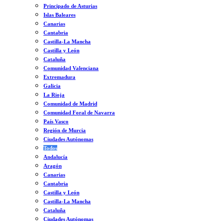
Principado de Asturias
Islas Baleares
Canarias
Cantabria
Castilla-La Mancha
Castilla y León
Cataluña
Comunidad Valenciana
Extremadura
Galicia
La Rioja
Comunidad de Madrid
Comunidad Foral de Navarra
País Vasco
Región de Murcia
Ciudades Autónomas
Todos
Andalucía
Aragón
Canarias
Cantabria
Castilla y León
Castilla-La Mancha
Cataluña
Ciudades Autónomas