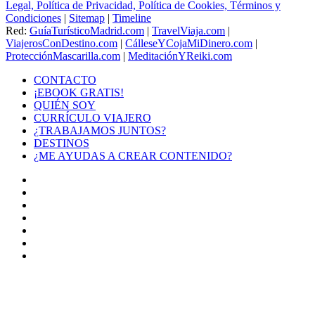
Legal, Política de Privacidad, Política de Cookies, Términos y
Condiciones
|
Sitemap
|
Timeline
Red:
GuíaTurísticoMadrid.com
|
TravelViaja.com
|
ViajerosConDestino.com
|
CálleseYCojaMiDinero.com
|
ProtecciónMascarilla.com
|
MeditaciónYReiki.com
CONTACTO
¡EBOOK GRATIS!
QUIÉN SOY
CURRÍCULO VIAJERO
¿TRABAJAMOS JUNTOS?
DESTINOS
¿ME AYUDAS A CREAR CONTENIDO?
Facebook
X
LinkedIn
YouTube
Instagram
TikTok
Buy
Me
Botón
a
volver
Coffee
arriba