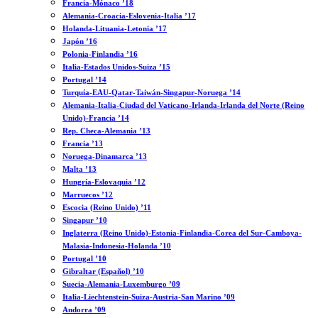
Francia-Mónaco ’18
Alemania-Croacia-Eslovenia-Italia ’17
Holanda-Lituania-Letonia ’17
Japón ’16
Polonia-Finlandia ’16
Italia-Estados Unidos-Suiza ’15
Portugal ’14
Turquía-EAU-Qatar-Taiwán-Singapur-Noruega ’14
Alemania-Italia-Ciudad del Vaticano-Irlanda-Irlanda del Norte (Reino
Unido)-Francia ’14
Rep. Checa-Alemania ’13
Francia ’13
Noruega-Dinamarca ’13
Malta ’13
Hungría-Eslovaquia ’12
Marruecos ’12
Escocia (Reino Unido) ’11
Singapur ’10
Inglaterra (Reino Unido)-Estonia-Finlandia-Corea del Sur-Camboya-
Malasia-Indonesia-Holanda ’10
Portugal ’10
Gibraltar (Español) ’10
Suecia-Alemania-Luxemburgo ’09
Italia-Liechtenstein-Suiza-Austria-San Marino ’09
Andorra ’09