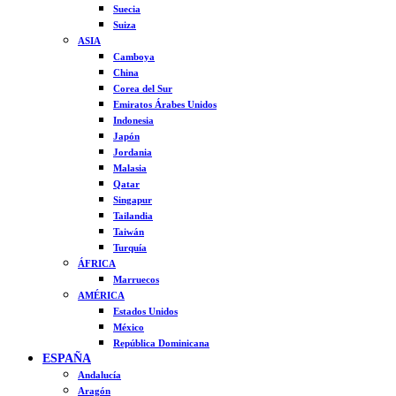
Suecia
Suiza
ASIA
Camboya
China
Corea del Sur
Emiratos Árabes Unidos
Indonesia
Japón
Jordania
Malasia
Qatar
Singapur
Tailandia
Taiwán
Turquía
ÁFRICA
Marruecos
AMÉRICA
Estados Unidos
México
República Dominicana
ESPAÑA
Andalucía
Aragón