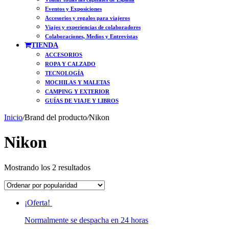
Eventos y Exposiciones
Accesorios y regalos para viajeros
Viajes y experiencias de colaboradores
Colaboraciones, Medios y Entrevistas
TIENDA
ACCESORIOS
ROPA Y CALZADO
TECNOLOGÍA
MOCHILAS Y MALETAS
CAMPING Y EXTERIOR
GUÍAS DE VIAJE Y LIBROS
Inicio
/
Brand del producto
/
Nikon
Nikon
Ordenado
Mostrando los 2 resultados
por
popularidad
¡Oferta!
Normalmente se despacha en 24 horas