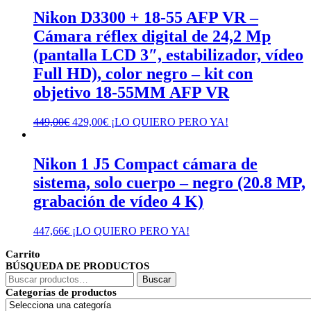
Nikon D3300 + 18-55 AFP VR –
Cámara réflex digital de 24,2 Mp
(pantalla LCD 3″, estabilizador, vídeo
Full HD), color negro – kit con
objetivo 18-55MM AFP VR
El
El
449,00
€
429,00
€
¡LO QUIERO PERO YA!
precio
precio
original
actual
era:
es:
Nikon 1 J5 Compact cámara de
449,00€.
429,00€.
sistema, solo cuerpo – negro (20.8 MP,
grabación de vídeo 4 K)
447,66
€
¡LO QUIERO PERO YA!
Carrito
BÚSQUEDA DE PRODUCTOS
Buscar
Buscar
por:
Categorías de productos