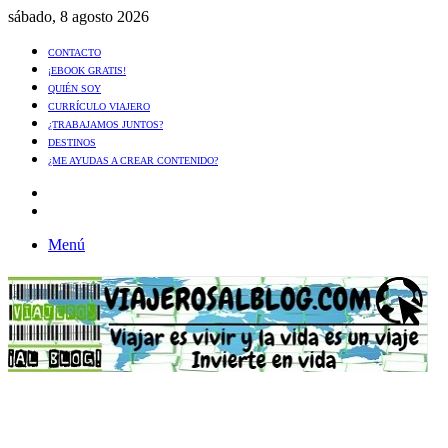
sábado, 8 agosto 2026
CONTACTO
¡EBOOK GRATIS!
QUIÉN SOY
CURRÍCULO VIAJERO
¿TRABAJAMOS JUNTOS?
DESTINOS
¿ME AYUDAS A CREAR CONTENIDO?
Artículo
al
Buscar
azar
Menú