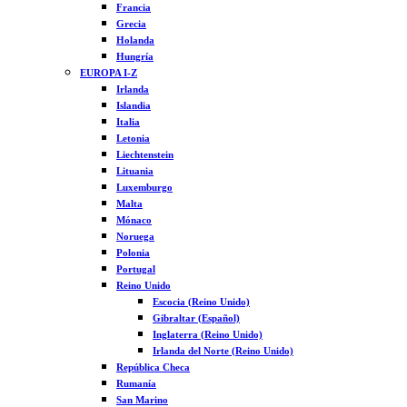
Francia
Grecia
Holanda
Hungría
EUROPA I-Z
Irlanda
Islandia
Italia
Letonia
Liechtenstein
Lituania
Luxemburgo
Malta
Mónaco
Noruega
Polonia
Portugal
Reino Unido
Escocia (Reino Unido)
Gibraltar (Español)
Inglaterra (Reino Unido)
Irlanda del Norte (Reino Unido)
República Checa
Rumanía
San Marino