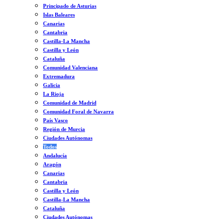
Principado de Asturias
Islas Baleares
Canarias
Cantabria
Castilla-La Mancha
Castilla y León
Cataluña
Comunidad Valenciana
Extremadura
Galicia
La Rioja
Comunidad de Madrid
Comunidad Foral de Navarra
País Vasco
Región de Murcia
Ciudades Autónomas
Todos
Andalucía
Aragón
Canarias
Cantabria
Castilla y León
Castilla-La Mancha
Cataluña
Ciudades Autónomas