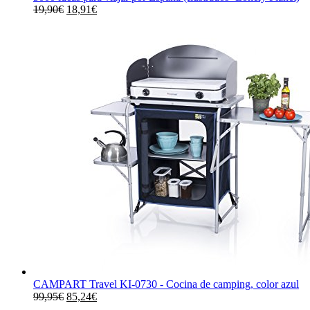
El
El
19,90
€
18,91
€
precio
precio
original
actual
era:
es:
19,90€.
18,91€.
CAMPART Travel KI-0730 - Cocina de camping, color azul
El
El
99,95
€
85,24
€
precio
precio