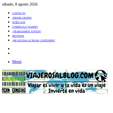
sábado, 8 agosto 2026
CONTACTO
¡EBOOK GRATIS!
QUIÉN SOY
CURRÍCULO VIAJERO
¿TRABAJAMOS JUNTOS?
DESTINOS
¿ME AYUDAS A CREAR CONTENIDO?
Artículo
al
Buscar
azar
Menú