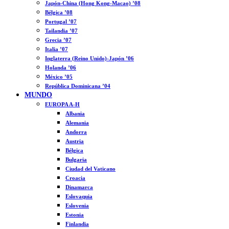
Japón-China (Hong Kong-Macao) ’08
Bélgica ’08
Portugal ’07
Tailandia ’07
Grecia ’07
Italia ’07
Inglaterra (Reino Unido)-Japón ’06
Holanda ’06
México ’05
República Dominicana ’04
MUNDO
EUROPA A-H
Albania
Alemania
Andorra
Austria
Bélgica
Bulgaria
Ciudad del Vaticano
Croacia
Dinamarca
Eslovaquia
Eslovenia
Estonia
Finlandia