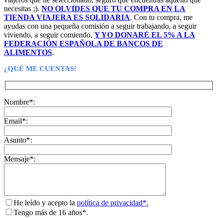
necesitas ;).
NO OLVIDES QUE TU COMPRA EN LA
TIENDA VIAJERA ES SOLIDARIA
. Con tu compra, me
ayudas con una pequeña comisión a seguir trabajando, a seguir
viviendo, a seguir comiendo,
Y YO DONARÉ EL 5% A LA
FEDERACIÓN ESPAÑOLA DE BANCOS DE
ALIMENTOS
.
¿QUÉ ME CUENTAS!
Nombre*:
Email*:
Asunto*:
Mensaje*:
He leído y acepto la
política de privacidad*.
Tengo más de 16 años*.