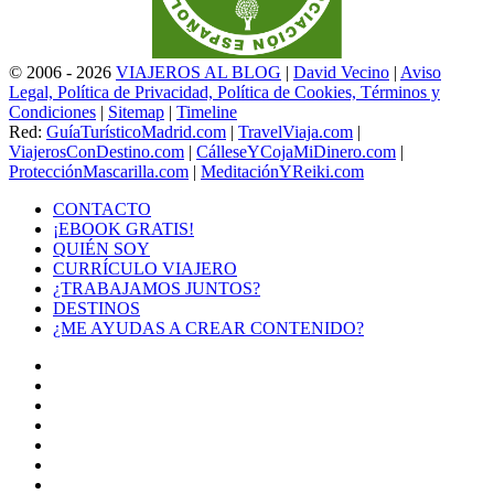
© 2006 - 2026
VIAJEROS AL BLOG
|
David Vecino
|
Aviso
Legal, Política de Privacidad, Política de Cookies, Términos y
Condiciones
|
Sitemap
|
Timeline
Red:
GuíaTurísticoMadrid.com
|
TravelViaja.com
|
ViajerosConDestino.com
|
CálleseYCojaMiDinero.com
|
ProtecciónMascarilla.com
|
MeditaciónYReiki.com
CONTACTO
¡EBOOK GRATIS!
QUIÉN SOY
CURRÍCULO VIAJERO
¿TRABAJAMOS JUNTOS?
DESTINOS
¿ME AYUDAS A CREAR CONTENIDO?
Facebook
X
LinkedIn
YouTube
Instagram
TikTok
Buy