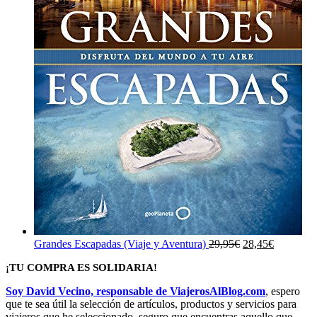
El
El
Grandes Escapadas (Viaje y Aventura)
29,95
€
28,45
€
precio
precio
¡TU COMPRA ES SOLIDARIA!
original
actual
era:
es:
Soy David Vecino, responsable de ViajerosAlBlog.com
, espero
29,95€.
28,45€.
que te sea útil la selección de artículos, productos y servicios para
viajeros que he seleccionado, seguro que encuentras aquello que