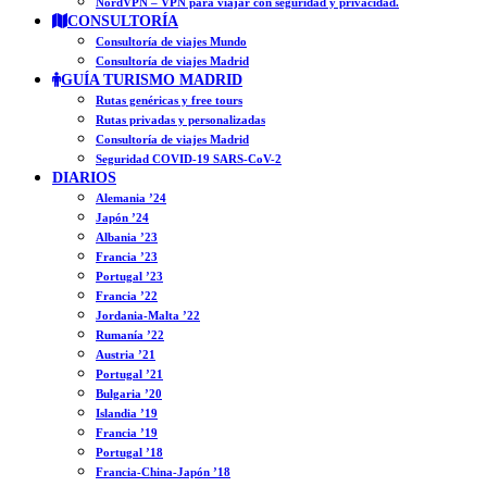
NordVPN – VPN para viajar con seguridad y privacidad.
CONSULTORÍA
Consultoría de viajes Mundo
Consultoría de viajes Madrid
GUÍA TURISMO MADRID
Rutas genéricas y free tours
Rutas privadas y personalizadas
Consultoría de viajes Madrid
Seguridad COVID-19 SARS-CoV-2
DIARIOS
Alemania ’24
Japón ’24
Albania ’23
Francia ’23
Portugal ’23
Francia ’22
Jordania-Malta ’22
Rumanía ’22
Austria ’21
Portugal ’21
Bulgaria ’20
Islandia ’19
Francia ’19
Portugal ’18
Francia-China-Japón ’18