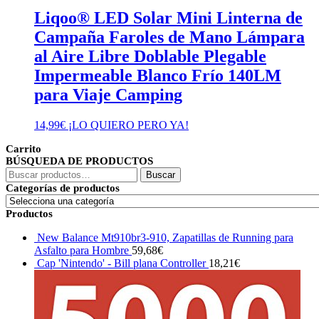
Liqoo® LED Solar Mini Linterna de
Campaña Faroles de Mano Lámpara
al Aire Libre Doblable Plegable
Impermeable Blanco Frío 140LM
para Viaje Camping
14,99
€
¡LO QUIERO PERO YA!
Carrito
BÚSQUEDA DE PRODUCTOS
Buscar
Buscar
por:
Categorías de productos
Productos
New Balance Mt910br3-910, Zapatillas de Running para
Asfalto para Hombre
59,68
€
Cap 'Nintendo' - Bill plana Controller
18,21
€