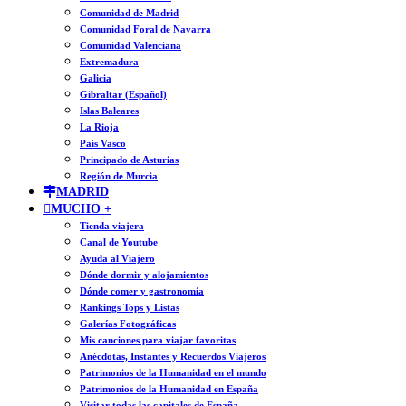
Comunidad de Madrid
Comunidad Foral de Navarra
Comunidad Valenciana
Extremadura
Galicia
Gibraltar (Español)
Islas Baleares
La Rioja
País Vasco
Principado de Asturias
Región de Murcia
MADRID
MUCHO +
Tienda viajera
Canal de Youtube
Ayuda al Viajero
Dónde dormir y alojamientos
Dónde comer y gastronomía
Rankings Tops y Listas
Galerías Fotográficas
Mis canciones para viajar favoritas
Anécdotas, Instantes y Recuerdos Viajeros
Patrimonios de la Humanidad en el mundo
Patrimonios de la Humanidad en España
Visitar todas las capitales de España