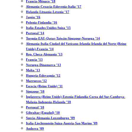
Francia-Mónaco ’18
Alemania-Croacia-Eslovenia-Italia ’17
Holanda-Lituania-Letonia ’17
Japón ’16
Polonia-Finlandia ’16
Italia-Estados Unidos-Suiza ’15
Portugal ’14
Turquía-EAU-Qatar-Taiwán-Singapur-Noruega ’14
Alemania-Italia-Ciudad del Vaticano-Irlanda-Irlanda del Norte (Reino
Unido)-Francia ’14
Rep. Checa-Alemania ’13
Francia ’13
Noruega-Dinamarca ’13
Malta ’13
Hungría-Eslovaquia ’12
Marruecos ’12
Escocia (Reino Unido) ’11
Singapur ’10
Inglaterra (Reino Unido)-Estonia-Finlandia-Corea del Sur-Camboya-
Malasia-Indonesia-Holanda ’10
Portugal ’10
Gibraltar (Español) ’10
Suecia-Alemania-Luxemburgo ’09
Italia-Liechtenstein-Suiza-Austria-San Marino ’09
Andorra ’09