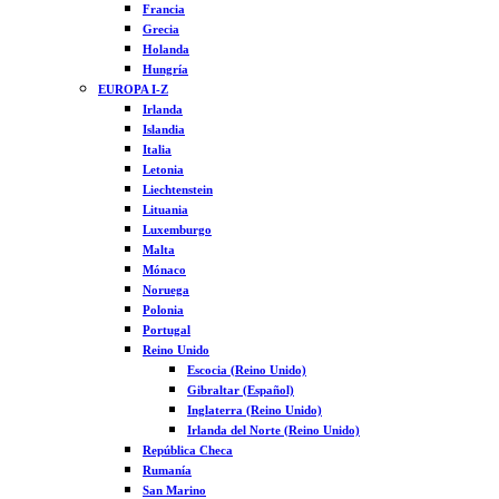
Francia
Grecia
Holanda
Hungría
EUROPA I-Z
Irlanda
Islandia
Italia
Letonia
Liechtenstein
Lituania
Luxemburgo
Malta
Mónaco
Noruega
Polonia
Portugal
Reino Unido
Escocia (Reino Unido)
Gibraltar (Español)
Inglaterra (Reino Unido)
Irlanda del Norte (Reino Unido)
República Checa
Rumanía
San Marino