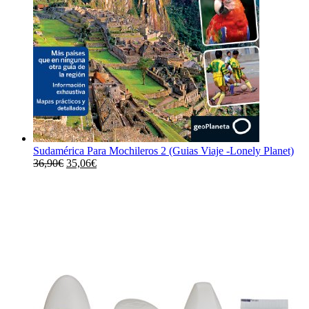
Sudamérica Para Mochileros 2 (Guias Viaje -Lonely Planet)
El
El
36,90
€
35,06
€
precio
precio
original
actual
era:
es:
36,90€.
35,06€.