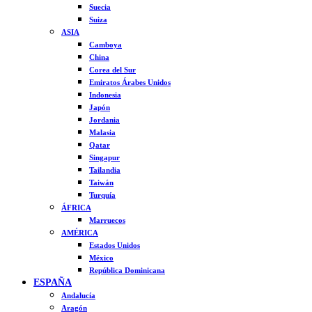
Suecia
Suiza
ASIA
Camboya
China
Corea del Sur
Emiratos Árabes Unidos
Indonesia
Japón
Jordania
Malasia
Qatar
Singapur
Tailandia
Taiwán
Turquía
ÁFRICA
Marruecos
AMÉRICA
Estados Unidos
México
República Dominicana
ESPAÑA
Andalucía
Aragón