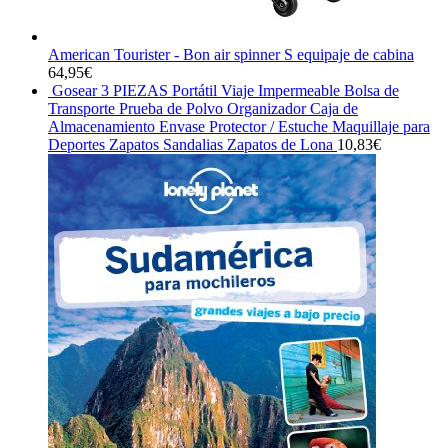
American Tourister - Bon air spinner S equipaje de cabina
64,95
€
Gosear 3 PIEZAS Portátil Viaje Impermeable Bolsa de
Transporte Prueba de Polvo Organizador Caja de
Almacenamiento Envase Protector / Estuche Maquillaje para
Deportes Zapatos Sandalias Zapatos de Lona
10,83
€