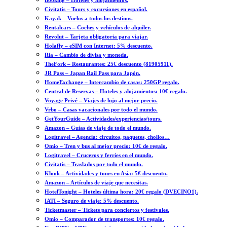
Booking – Hoteles y alojamientos.
Civitatis – Tours y excursiones en español.
Kayak – Vuelos a todos los destinos.
Rentalcars – Coches y vehículos de alquiler.
Revolut – Tarjeta obligatoria para viajar.
Holafly – eSIM con Internet: 5% descuento.
Ria – Cambio de divisa y moneda.
TheFork – Restaurantes: 25€ descuento (81905911).
JR Pass – Japan Rail Pass para Japón.
HomeExchange – Intercambio de casas: 250GP regalo.
Central de Reservas – Hoteles y alojamientos: 10€ regalo.
Voyage Privé – Viajes de lujo al mejor precio.
Vrbo – Casas vacacionales por todo el mundo.
GetYourGuide – Actividades/experiencias/tours.
Amazon – Guías de viaje de todo el mundo.
Logitravel – Agencia: circuitos, paquetes, chollos…
Omio – Tren y bus al mejor precio: 10€ de regalo.
Logitravel – Cruceros y ferries en el mundo.
Civitatis – Traslados por todo el mundo.
Klook – Actividades y tours en Asia: 5€ descuento.
Amazon – Artículos de viaje que necesitas.
HotelTonight – Hoteles última hora: 20€ regalo (DVECINO1).
IATI – Seguro de viaje: 5% descuento.
Ticketmaster – Tickets para conciertos y festivales.
Omio – Comparador de transportes: 10€ regalo.