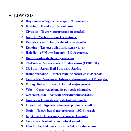
LOW COST
Heymondo – Seguro de viaje: 5% descuento.
Booking – Hoteles y alojamientos.
Civitatis – Tours y excursiones en español.
Kayak – Vuelos a todos los destinos.
Rentalcars – Coches y vehículos de alquiler.
Revolut – Tarjeta obligatoria para viajar.
Holafly – eSIM con Internet: 5% descuento.
Ria – Cambio de divisa y moneda.
TheFork – Restaurantes: 25€ descuento (81905911).
JR Pass – Japan Rail Pass para Japón.
HomeExchange – Intercambio de casas: 250GP regalo.
Central de Reservas – Hoteles y alojamientos: 10€ regalo.
Voyage Privé – Viajes de lujo al mejor precio.
Vrbo – Casas vacacionales por todo el mundo.
GetYourGuide – Actividades/experiencias/tours.
Amazon – Guías de viaje de todo el mundo.
Logitravel – Agencia: circuitos, paquetes, chollos…
Omio – Tren y bus al mejor precio: 10€ de regalo.
Logitravel – Cruceros y ferries en el mundo.
Civitatis – Traslados por todo el mundo.
Klook – Actividades y tours en Asia: 5€ descuento.