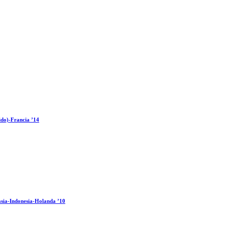
ido)-Francia ’14
sia-Indonesia-Holanda ’10