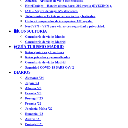
Amazon – Artículos de viaje que necesitas.
HotelTonight – Hoteles última hora: 20€ regalo (DVECINO1).
IATI – Seguro de viaje: 5% descuento.
Ticketmaster – Tickets para conciertos y festivales.
Omio – Comparador de transportes: 10€ regalo.
NordVPN – VPN para viajar con seguridad y privacidad.
CONSULTORÍA
Consultoría de viajes Mundo
Consultoría de viajes Madrid
GUÍA TURISMO MADRID
Rutas genéricas y free tours
Rutas privadas y personalizadas
Consultoría de viajes Madrid
Seguridad COVID-19 SARS-CoV-2
DIARIOS
Alemania ’24
Japón ’24
Albania ’23
Francia ’23
Portugal ’23
Francia ’22
Jordania-Malta ’22
Rumanía ’22
Austria ’21
Portugal ’21