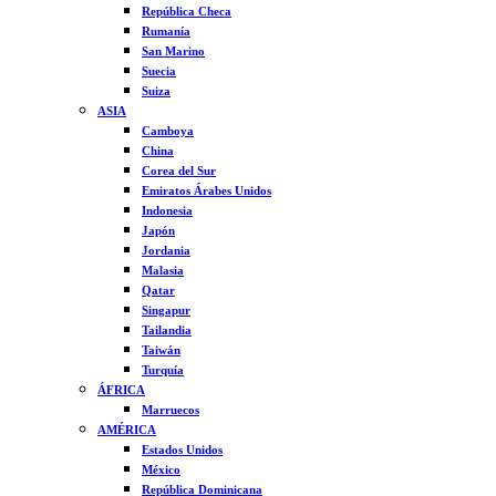
República Checa
Rumanía
San Marino
Suecia
Suiza
ASIA
Camboya
China
Corea del Sur
Emiratos Árabes Unidos
Indonesia
Japón
Jordania
Malasia
Qatar
Singapur
Tailandia
Taiwán
Turquía
ÁFRICA
Marruecos
AMÉRICA
Estados Unidos
México
República Dominicana