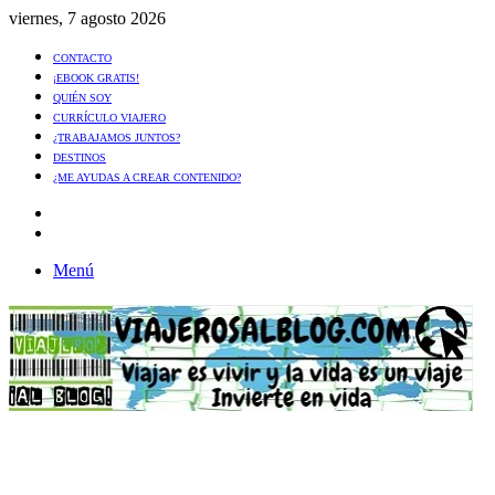
viernes, 7 agosto 2026
CONTACTO
¡EBOOK GRATIS!
QUIÉN SOY
CURRÍCULO VIAJERO
¿TRABAJAMOS JUNTOS?
DESTINOS
¿ME AYUDAS A CREAR CONTENIDO?
Artículo
al
Buscar
azar
Menú