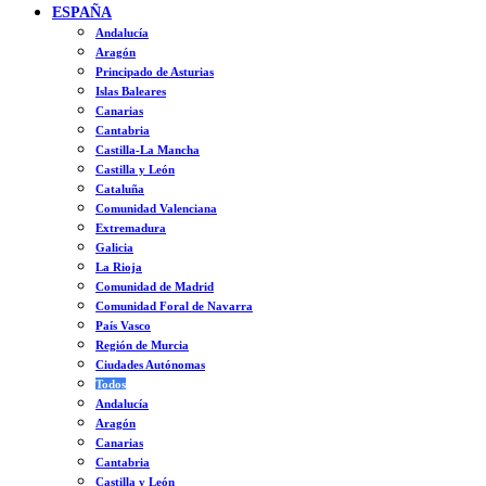
ESPAÑA
Andalucía
Aragón
Principado de Asturias
Islas Baleares
Canarias
Cantabria
Castilla-La Mancha
Castilla y León
Cataluña
Comunidad Valenciana
Extremadura
Galicia
La Rioja
Comunidad de Madrid
Comunidad Foral de Navarra
País Vasco
Región de Murcia
Ciudades Autónomas
Todos
Andalucía
Aragón
Canarias
Cantabria
Castilla y León