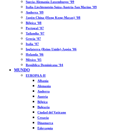
Suecia-Alemania-Luxemburgo ’09
Italia-Liechtenstein-Suiza-Austria-San Marino ’09
Andorra ’09
Japón-China (Hong Kong-Macao) ’08
Bélgica ’08
Portugal ’07
Tailandia ’07
Grecia ’07
Italia ’07
Inglaterra (Reino Unido)-Japón ’06
Holanda ’06
México ’05
República Dominicana ’04
MUNDO
EUROPA A-H
Albania
Alemania
Andorra
Austria
Bélgica
Bulgaria
Ciudad del Vaticano
Croacia
Dinamarca
Eslovaquia