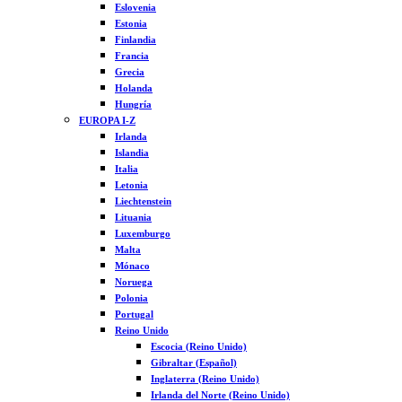
Eslovenia
Estonia
Finlandia
Francia
Grecia
Holanda
Hungría
EUROPA I-Z
Irlanda
Islandia
Italia
Letonia
Liechtenstein
Lituania
Luxemburgo
Malta
Mónaco
Noruega
Polonia
Portugal
Reino Unido
Escocia (Reino Unido)
Gibraltar (Español)
Inglaterra (Reino Unido)
Irlanda del Norte (Reino Unido)