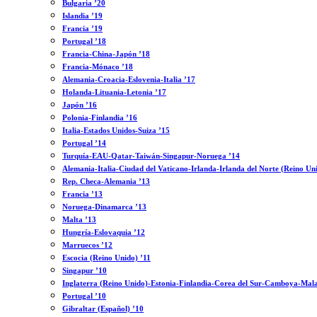
Bulgaria ’20
Islandia ’19
Francia ’19
Portugal ’18
Francia-China-Japón ’18
Francia-Mónaco ’18
Alemania-Croacia-Eslovenia-Italia ’17
Holanda-Lituania-Letonia ’17
Japón ’16
Polonia-Finlandia ’16
Italia-Estados Unidos-Suiza ’15
Portugal ’14
Turquía-EAU-Qatar-Taiwán-Singapur-Noruega ’14
Alemania-Italia-Ciudad del Vaticano-Irlanda-Irlanda del Norte (Reino Un
Rep. Checa-Alemania ’13
Francia ’13
Noruega-Dinamarca ’13
Malta ’13
Hungría-Eslovaquia ’12
Marruecos ’12
Escocia (Reino Unido) ’11
Singapur ’10
Inglaterra (Reino Unido)-Estonia-Finlandia-Corea del Sur-Camboya-Mala
Portugal ’10
Gibraltar (Español) ’10