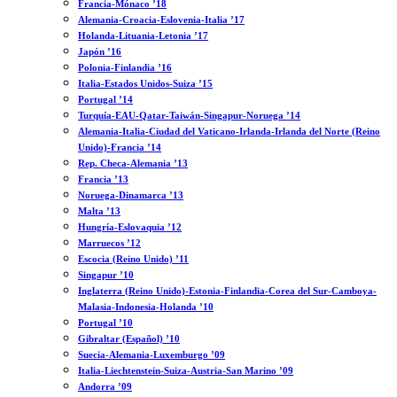
Francia-Mónaco ’18
Alemania-Croacia-Eslovenia-Italia ’17
Holanda-Lituania-Letonia ’17
Japón ’16
Polonia-Finlandia ’16
Italia-Estados Unidos-Suiza ’15
Portugal ’14
Turquía-EAU-Qatar-Taiwán-Singapur-Noruega ’14
Alemania-Italia-Ciudad del Vaticano-Irlanda-Irlanda del Norte (Reino
Unido)-Francia ’14
Rep. Checa-Alemania ’13
Francia ’13
Noruega-Dinamarca ’13
Malta ’13
Hungría-Eslovaquia ’12
Marruecos ’12
Escocia (Reino Unido) ’11
Singapur ’10
Inglaterra (Reino Unido)-Estonia-Finlandia-Corea del Sur-Camboya-
Malasia-Indonesia-Holanda ’10
Portugal ’10
Gibraltar (Español) ’10
Suecia-Alemania-Luxemburgo ’09
Italia-Liechtenstein-Suiza-Austria-San Marino ’09
Andorra ’09