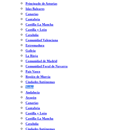
Principado de Asturias
Islas Baleares
Canarias
Cantabria
Castilla-La Mancha
Castilla y León
Cataluña
Comunidad Valenciana
Extremadura
Galicia
La Rioja
Comunidad de Madrid
Comunidad Foral de Navarra
País Vasco
Región de Murcia
Ciudades Autónomas
Todos
Andalucía
Aragón
Canarias
Cantabria
Castilla y León
Castilla-La Mancha
Cataluña
Ciudades Autónomas