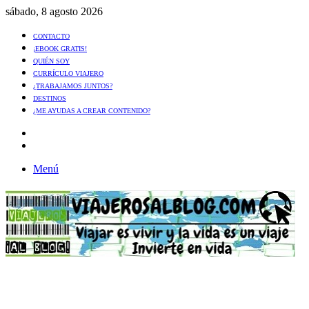
sábado, 8 agosto 2026
CONTACTO
¡EBOOK GRATIS!
QUIÉN SOY
CURRÍCULO VIAJERO
¿TRABAJAMOS JUNTOS?
DESTINOS
¿ME AYUDAS A CREAR CONTENIDO?
Artículo
al
Buscar
azar
Menú