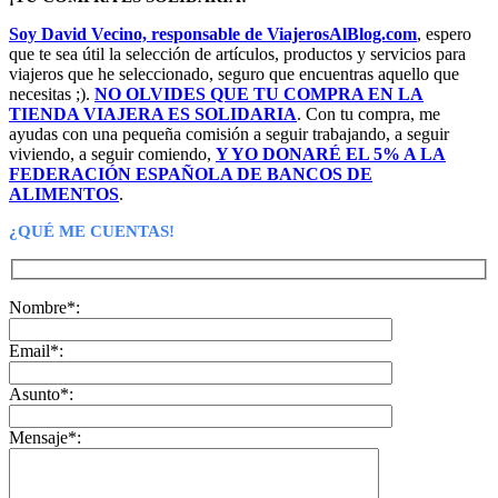
era:
es:
Soy David Vecino, responsable de ViajerosAlBlog.com
, espero
98,04€.
97,89€.
que te sea útil la selección de artículos, productos y servicios para
viajeros que he seleccionado, seguro que encuentras aquello que
necesitas ;).
NO OLVIDES QUE TU COMPRA EN LA
TIENDA VIAJERA ES SOLIDARIA
. Con tu compra, me
ayudas con una pequeña comisión a seguir trabajando, a seguir
viviendo, a seguir comiendo,
Y YO DONARÉ EL 5% A LA
FEDERACIÓN ESPAÑOLA DE BANCOS DE
ALIMENTOS
.
¿QUÉ ME CUENTAS!
Nombre*:
Email*:
Asunto*:
Mensaje*: