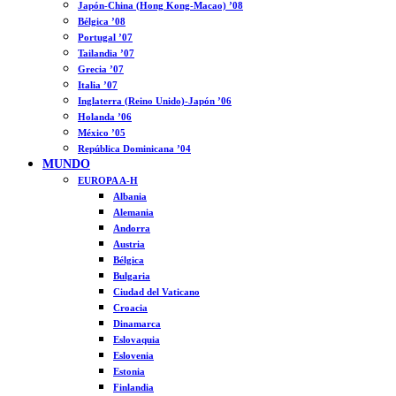
Japón-China (Hong Kong-Macao) ’08
Bélgica ’08
Portugal ’07
Tailandia ’07
Grecia ’07
Italia ’07
Inglaterra (Reino Unido)-Japón ’06
Holanda ’06
México ’05
República Dominicana ’04
MUNDO
EUROPA A-H
Albania
Alemania
Andorra
Austria
Bélgica
Bulgaria
Ciudad del Vaticano
Croacia
Dinamarca
Eslovaquia
Eslovenia
Estonia
Finlandia