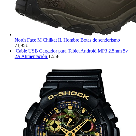
North Face M Chilkat II, Hombre Botas de senderismo
71,95
€
Cable USB Cargador para Tablet Android MP3 2.5mm 5v
2A Alimentación
1,55
€