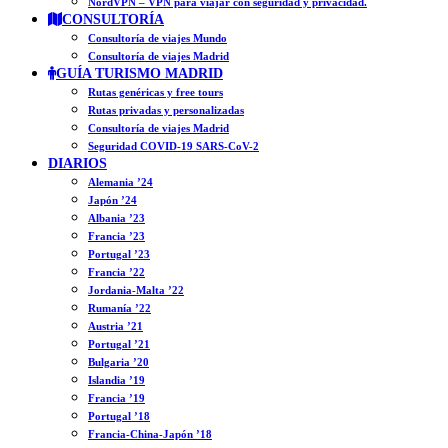
NordVPN – VPN para viajar con seguridad y privacidad.
CONSULTORÍA
Consultoría de viajes Mundo
Consultoría de viajes Madrid
GUÍA TURISMO MADRID
Rutas genéricas y free tours
Rutas privadas y personalizadas
Consultoría de viajes Madrid
Seguridad COVID-19 SARS-CoV-2
DIARIOS
Alemania ’24
Japón ’24
Albania ’23
Francia ’23
Portugal ’23
Francia ’22
Jordania-Malta ’22
Rumanía ’22
Austria ’21
Portugal ’21
Bulgaria ’20
Islandia ’19
Francia ’19
Portugal ’18
Francia-China-Japón ’18