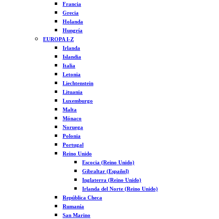
Francia
Grecia
Holanda
Hungría
EUROPA I-Z
Irlanda
Islandia
Italia
Letonia
Liechtenstein
Lituania
Luxemburgo
Malta
Mónaco
Noruega
Polonia
Portugal
Reino Unido
Escocia (Reino Unido)
Gibraltar (Español)
Inglaterra (Reino Unido)
Irlanda del Norte (Reino Unido)
República Checa
Rumanía
San Marino