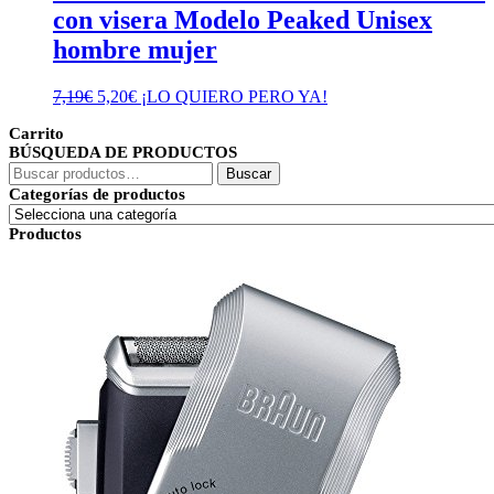
con visera Modelo Peaked Unisex
hombre mujer
El
El
7,19
€
5,20
€
¡LO QUIERO PERO YA!
precio
precio
Carrito
original
actual
BÚSQUEDA DE PRODUCTOS
era:
es:
Buscar
7,19€.
5,20€.
Buscar
por:
Categorías de productos
Productos