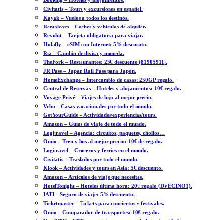
Booking – Hoteles y alojamientos.
Civitatis – Tours y excursiones en español.
Kayak – Vuelos a todos los destinos.
Rentalcars – Coches y vehículos de alquiler.
Revolut – Tarjeta obligatoria para viajar.
Holafly – eSIM con Internet: 5% descuento.
Ria – Cambio de divisa y moneda.
TheFork – Restaurantes: 25€ descuento (81905911).
JR Pass – Japan Rail Pass para Japón.
HomeExchange – Intercambio de casas: 250GP regalo.
Central de Reservas – Hoteles y alojamientos: 10€ regalo.
Voyage Privé – Viajes de lujo al mejor precio.
Vrbo – Casas vacacionales por todo el mundo.
GetYourGuide – Actividades/experiencias/tours.
Amazon – Guías de viaje de todo el mundo.
Logitravel – Agencia: circuitos, paquetes, chollos…
Omio – Tren y bus al mejor precio: 10€ de regalo.
Logitravel – Cruceros y ferries en el mundo.
Civitatis – Traslados por todo el mundo.
Klook – Actividades y tours en Asia: 5€ descuento.
Amazon – Artículos de viaje que necesitas.
HotelTonight – Hoteles última hora: 20€ regalo (DVECINO1).
IATI – Seguro de viaje: 5% descuento.
Ticketmaster – Tickets para conciertos y festivales.
Omio – Comparador de transportes: 10€ regalo.