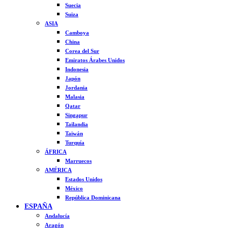
Suecia
Suiza
ASIA
Camboya
China
Corea del Sur
Emiratos Árabes Unidos
Indonesia
Japón
Jordania
Malasia
Qatar
Singapur
Tailandia
Taiwán
Turquía
ÁFRICA
Marruecos
AMÉRICA
Estados Unidos
México
República Dominicana
ESPAÑA
Andalucía
Aragón