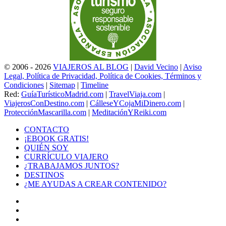
© 2006 - 2026
VIAJEROS AL BLOG
|
David Vecino
|
Aviso
Legal, Política de Privacidad, Política de Cookies, Términos y
Condiciones
|
Sitemap
|
Timeline
Red:
GuíaTurísticoMadrid.com
|
TravelViaja.com
|
ViajerosConDestino.com
|
CálleseYCojaMiDinero.com
|
ProtecciónMascarilla.com
|
MeditaciónYReiki.com
CONTACTO
¡EBOOK GRATIS!
QUIÉN SOY
CURRÍCULO VIAJERO
¿TRABAJAMOS JUNTOS?
DESTINOS
¿ME AYUDAS A CREAR CONTENIDO?
Facebook
X
LinkedIn