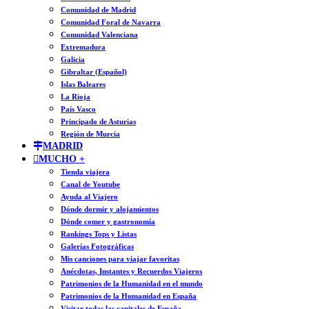
Comunidad de Madrid
Comunidad Foral de Navarra
Comunidad Valenciana
Extremadura
Galicia
Gibraltar (Español)
Islas Baleares
La Rioja
País Vasco
Principado de Asturias
Región de Murcia
MADRID
MUCHO +
Tienda viajera
Canal de Youtube
Ayuda al Viajero
Dónde dormir y alojamientos
Dónde comer y gastronomía
Rankings Tops y Listas
Galerías Fotográficas
Mis canciones para viajar favoritas
Anécdotas, Instantes y Recuerdos Viajeros
Patrimonios de la Humanidad en el mundo
Patrimonios de la Humanidad en España
Visitar todas las capitales de España