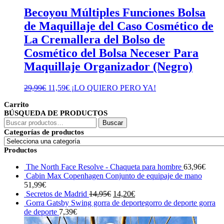
Becoyou Múltiples Funciones Bolsa
de Maquillaje del Caso Cosmético de
La Cremallera del Bolso de
Cosmético del Bolsa Neceser Para
Maquillaje Organizador (Negro)
El
El
29,99
€
11,59
€
¡LO QUIERO PERO YA!
precio
precio
Carrito
original
actual
BÚSQUEDA DE PRODUCTOS
era:
es:
Buscar
29,99€.
11,59€.
Buscar
por:
Categorías de productos
Productos
The North Face Resolve - Chaqueta para hombre
63,96
€
Cabin Max Copenhagen Conjunto de equipaje de mano
51,99
€
El
El
Secretos de Madrid
14,95
€
14,20
€
precio
precio
Gorra Gatsby Swing gorra de deportegorro de deporte gorra
original
actual
de deporte
7,39
€
era:
es: