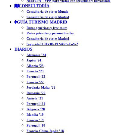
NordVPN – VPN para viajar con seguridad y privacidad.
CONSULTORÍA
Consultoría de viajes Mundo
Consultoría de viajes Madrid
GUÍA TURISMO MADRID
Rutas genéricas y free tours
Rutas privadas y personalizadas
Consultoría de viajes Madrid
Seguridad COVID-19 SARS-CoV-2
DIARIOS
Alemania ’24
Japón ’24
Albania ’23
Francia ’23
Portugal ’23
Francia ’22
Jordania-Malta ’22
Rumanía ’22
Austria ’21
Portugal ’21
Bulgaria ’20
Islandia ’19
Francia ’19
Portugal ’18
Francia-China-Japón ’18