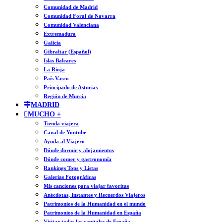
Comunidad de Madrid
Comunidad Foral de Navarra
Comunidad Valenciana
Extremadura
Galicia
Gibraltar (Español)
Islas Baleares
La Rioja
País Vasco
Principado de Asturias
Región de Murcia
MADRID
MUCHO +
Tienda viajera
Canal de Youtube
Ayuda al Viajero
Dónde dormir y alojamientos
Dónde comer y gastronomía
Rankings Tops y Listas
Galerías Fotográficas
Mis canciones para viajar favoritas
Anécdotas, Instantes y Recuerdos Viajeros
Patrimonios de la Humanidad en el mundo
Patrimonios de la Humanidad en España
Visitar todas las capitales de España