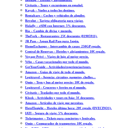
Booking – Hoteles y alojamientos.
Civitatis – Tours y excursiones en español.
Kayak – Vuelos a todos los destinos.
Rentalcars – Coches y vehículos de alquiler.
Revolut – Tarjeta obligatoria para viajar.
Holafly – eSIM con Internet: 5% descuento.
Ria – Cambio de divisa y moneda.
TheFork – Restaurantes: 25€ descuento (81905911).
JR Pass – Japan Rail Pass para Japón.
HomeExchange – Intercambio de casas: 250GP regalo.
Central de Reservas – Hoteles y alojamientos: 10€ regalo.
Voyage Privé – Viajes de lujo al mejor precio.
Vrbo – Casas vacacionales por todo el mundo.
GetYourGuide – Actividades/experiencias/tours.
Amazon – Guías de viaje de todo el mundo.
Logitravel – Agencia: circuitos, paquetes, chollos…
Omio – Tren y bus al mejor precio: 10€ de regalo.
Logitravel – Cruceros y ferries en el mundo.
Civitatis – Traslados por todo el mundo.
Klook – Actividades y tours en Asia: 5€ descuento.
Amazon – Artículos de viaje que necesitas.
HotelTonight – Hoteles última hora: 20€ regalo (DVECINO1).
IATI – Seguro de viaje: 5% descuento.
Ticketmaster – Tickets para conciertos y festivales.
Omio – Comparador de transportes: 10€ regalo.