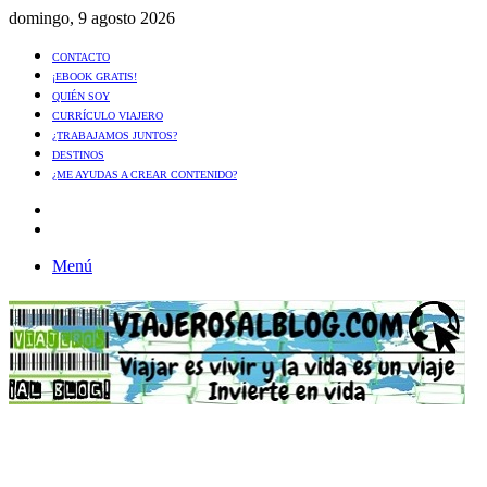
domingo, 9 agosto 2026
CONTACTO
¡EBOOK GRATIS!
QUIÉN SOY
CURRÍCULO VIAJERO
¿TRABAJAMOS JUNTOS?
DESTINOS
¿ME AYUDAS A CREAR CONTENIDO?
Artículo
al
Buscar
azar
Menú