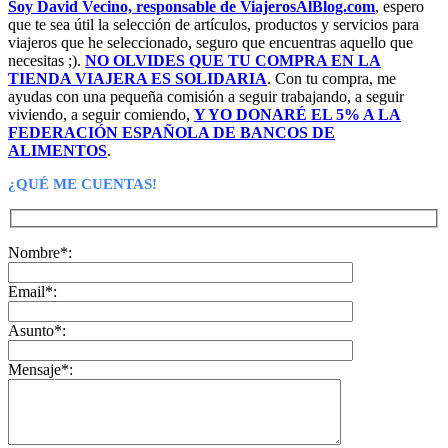
Soy David Vecino, responsable de ViajerosAlBlog.com
, espero
112,14€.
85,67€.
que te sea útil la selección de artículos, productos y servicios para
viajeros que he seleccionado, seguro que encuentras aquello que
necesitas ;).
NO OLVIDES QUE TU COMPRA EN LA
TIENDA VIAJERA ES SOLIDARIA
. Con tu compra, me
ayudas con una pequeña comisión a seguir trabajando, a seguir
viviendo, a seguir comiendo,
Y YO DONARÉ EL 5% A LA
FEDERACIÓN ESPAÑOLA DE BANCOS DE
ALIMENTOS
.
¿QUÉ ME CUENTAS!
Nombre*:
Email*:
Asunto*:
Mensaje*: