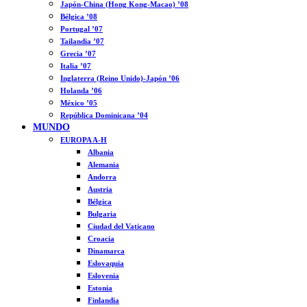
Japón-China (Hong Kong-Macao) ’08
Bélgica ’08
Portugal ’07
Tailandia ’07
Grecia ’07
Italia ’07
Inglaterra (Reino Unido)-Japón ’06
Holanda ’06
México ’05
República Dominicana ’04
MUNDO
EUROPA A-H
Albania
Alemania
Andorra
Austria
Bélgica
Bulgaria
Ciudad del Vaticano
Croacia
Dinamarca
Eslovaquia
Eslovenia
Estonia
Finlandia