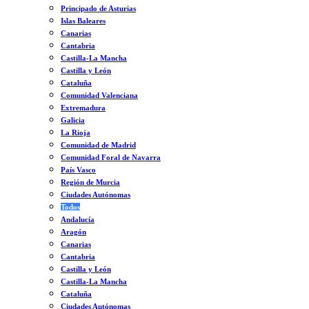
Principado de Asturias
Islas Baleares
Canarias
Cantabria
Castilla-La Mancha
Castilla y León
Cataluña
Comunidad Valenciana
Extremadura
Galicia
La Rioja
Comunidad de Madrid
Comunidad Foral de Navarra
País Vasco
Región de Murcia
Ciudades Autónomas
Todos
Andalucía
Aragón
Canarias
Cantabria
Castilla y León
Castilla-La Mancha
Cataluña
Ciudades Autónomas