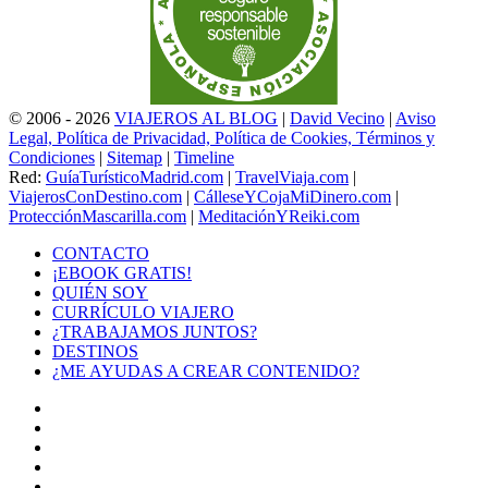
© 2006 - 2026
VIAJEROS AL BLOG
|
David Vecino
|
Aviso
Legal, Política de Privacidad, Política de Cookies, Términos y
Condiciones
|
Sitemap
|
Timeline
Red:
GuíaTurísticoMadrid.com
|
TravelViaja.com
|
ViajerosConDestino.com
|
CálleseYCojaMiDinero.com
|
ProtecciónMascarilla.com
|
MeditaciónYReiki.com
CONTACTO
¡EBOOK GRATIS!
QUIÉN SOY
CURRÍCULO VIAJERO
¿TRABAJAMOS JUNTOS?
DESTINOS
¿ME AYUDAS A CREAR CONTENIDO?
Facebook
X
LinkedIn
YouTube
Instagram