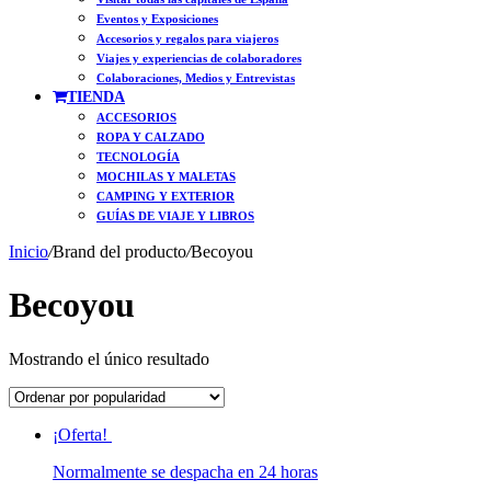
Eventos y Exposiciones
Accesorios y regalos para viajeros
Viajes y experiencias de colaboradores
Colaboraciones, Medios y Entrevistas
TIENDA
ACCESORIOS
ROPA Y CALZADO
TECNOLOGÍA
MOCHILAS Y MALETAS
CAMPING Y EXTERIOR
GUÍAS DE VIAJE Y LIBROS
Inicio
/
Brand del producto
/
Becoyou
Becoyou
Mostrando el único resultado
¡Oferta!
Normalmente se despacha en 24 horas