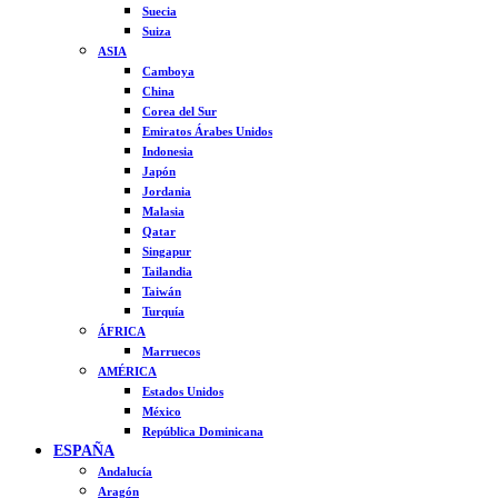
Suecia
Suiza
ASIA
Camboya
China
Corea del Sur
Emiratos Árabes Unidos
Indonesia
Japón
Jordania
Malasia
Qatar
Singapur
Tailandia
Taiwán
Turquía
ÁFRICA
Marruecos
AMÉRICA
Estados Unidos
México
República Dominicana
ESPAÑA
Andalucía
Aragón