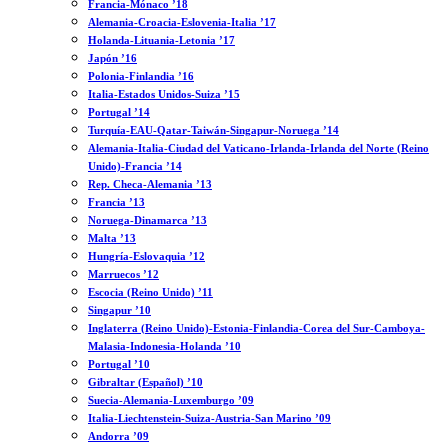
Francia-Mónaco ’18
Alemania-Croacia-Eslovenia-Italia ’17
Holanda-Lituania-Letonia ’17
Japón ’16
Polonia-Finlandia ’16
Italia-Estados Unidos-Suiza ’15
Portugal ’14
Turquía-EAU-Qatar-Taiwán-Singapur-Noruega ’14
Alemania-Italia-Ciudad del Vaticano-Irlanda-Irlanda del Norte (Reino
Unido)-Francia ’14
Rep. Checa-Alemania ’13
Francia ’13
Noruega-Dinamarca ’13
Malta ’13
Hungría-Eslovaquia ’12
Marruecos ’12
Escocia (Reino Unido) ’11
Singapur ’10
Inglaterra (Reino Unido)-Estonia-Finlandia-Corea del Sur-Camboya-
Malasia-Indonesia-Holanda ’10
Portugal ’10
Gibraltar (Español) ’10
Suecia-Alemania-Luxemburgo ’09
Italia-Liechtenstein-Suiza-Austria-San Marino ’09
Andorra ’09