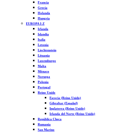
Francia
Grecia
Holanda
Hungría
EUROPA I-Z
Irlanda
Islandia
Italia
Letonia
Liechtenstein
Lituania
Luxemburgo
Malta
Mónaco
Noruega
Polonia
Portugal
Reino Unido
Escocia (Reino Unido)
Gibraltar (Español)
Inglaterra (Reino Unido)
Irlanda del Norte (Reino Unido)
República Checa
Rumanía
San Marino