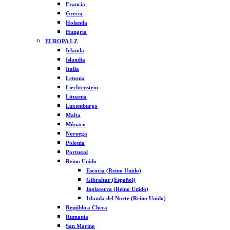
Francia
Grecia
Holanda
Hungría
EUROPA I-Z
Irlanda
Islandia
Italia
Letonia
Liechtenstein
Lituania
Luxemburgo
Malta
Mónaco
Noruega
Polonia
Portugal
Reino Unido
Escocia (Reino Unido)
Gibraltar (Español)
Inglaterra (Reino Unido)
Irlanda del Norte (Reino Unido)
República Checa
Rumanía
San Marino