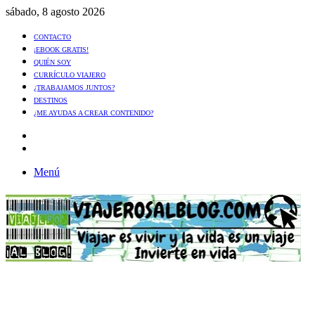
sábado, 8 agosto 2026
CONTACTO
¡EBOOK GRATIS!
QUIÉN SOY
CURRÍCULO VIAJERO
¿TRABAJAMOS JUNTOS?
DESTINOS
¿ME AYUDAS A CREAR CONTENIDO?
Artículo
al
Buscar
azar
Menú