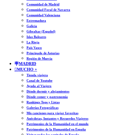
Comunidad de Madrid
Comunidad Foral de Navarra
Comunidad Valenciana
Extremadura
Galicia
Gibraltar (Español)
Islas Baleares
La Rioja
País Vasco
Principado de Asturias
Región de Murcia
MADRID
MUCHO +
Tienda viajera
Canal de Youtube
Ayuda al Viajero
Dónde dormir y alojamientos
Dónde comer y gastronomía
Rankings Tops y Listas
Galerías Fotográficas
Mis canciones para viajar favoritas
Anécdotas, Instantes y Recuerdos Viajeros
Patrimonios de la Humanidad en el mundo
Patrimonios de la Humanidad en España
Visitar todas las capitales de España