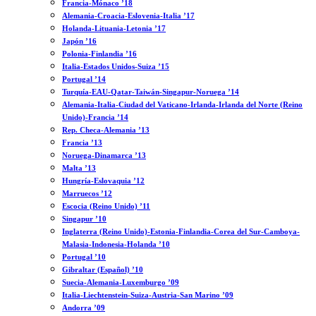
Francia-Mónaco ’18
Alemania-Croacia-Eslovenia-Italia ’17
Holanda-Lituania-Letonia ’17
Japón ’16
Polonia-Finlandia ’16
Italia-Estados Unidos-Suiza ’15
Portugal ’14
Turquía-EAU-Qatar-Taiwán-Singapur-Noruega ’14
Alemania-Italia-Ciudad del Vaticano-Irlanda-Irlanda del Norte (Reino
Unido)-Francia ’14
Rep. Checa-Alemania ’13
Francia ’13
Noruega-Dinamarca ’13
Malta ’13
Hungría-Eslovaquia ’12
Marruecos ’12
Escocia (Reino Unido) ’11
Singapur ’10
Inglaterra (Reino Unido)-Estonia-Finlandia-Corea del Sur-Camboya-
Malasia-Indonesia-Holanda ’10
Portugal ’10
Gibraltar (Español) ’10
Suecia-Alemania-Luxemburgo ’09
Italia-Liechtenstein-Suiza-Austria-San Marino ’09
Andorra ’09