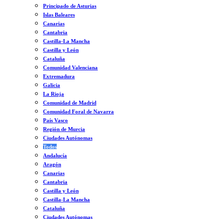
Principado de Asturias
Islas Baleares
Canarias
Cantabria
Castilla-La Mancha
Castilla y León
Cataluña
Comunidad Valenciana
Extremadura
Galicia
La Rioja
Comunidad de Madrid
Comunidad Foral de Navarra
País Vasco
Región de Murcia
Ciudades Autónomas
Todos
Andalucía
Aragón
Canarias
Cantabria
Castilla y León
Castilla-La Mancha
Cataluña
Ciudades Autónomas