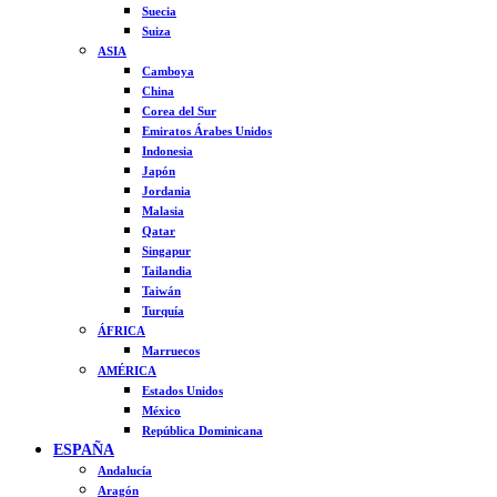
Suecia
Suiza
ASIA
Camboya
China
Corea del Sur
Emiratos Árabes Unidos
Indonesia
Japón
Jordania
Malasia
Qatar
Singapur
Tailandia
Taiwán
Turquía
ÁFRICA
Marruecos
AMÉRICA
Estados Unidos
México
República Dominicana
ESPAÑA
Andalucía
Aragón