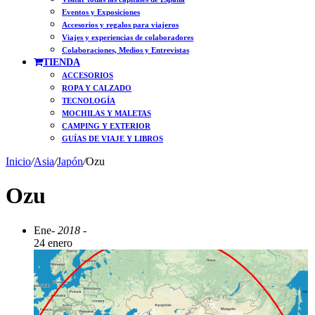
Eventos y Exposiciones
Accesorios y regalos para viajeros
Viajes y experiencias de colaboradores
Colaboraciones, Medios y Entrevistas
TIENDA
ACCESORIOS
ROPA Y CALZADO
TECNOLOGÍA
MOCHILAS Y MALETAS
CAMPING Y EXTERIOR
GUÍAS DE VIAJE Y LIBROS
Inicio
/
Asia
/
Japón
/
Ozu
Ozu
Ene
- 2018 -
24 enero