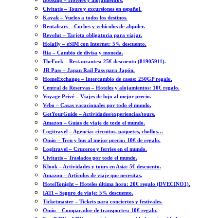
Booking – Hoteles y alojamientos.
Civitatis – Tours y excursiones en español.
Kayak – Vuelos a todos los destinos.
Rentalcars – Coches y vehículos de alquiler.
Revolut – Tarjeta obligatoria para viajar.
Holafly – eSIM con Internet: 5% descuento.
Ria – Cambio de divisa y moneda.
TheFork – Restaurantes: 25€ descuento (81905911).
JR Pass – Japan Rail Pass para Japón.
HomeExchange – Intercambio de casas: 250GP regalo.
Central de Reservas – Hoteles y alojamientos: 10€ regalo.
Voyage Privé – Viajes de lujo al mejor precio.
Vrbo – Casas vacacionales por todo el mundo.
GetYourGuide – Actividades/experiencias/tours.
Amazon – Guías de viaje de todo el mundo.
Logitravel – Agencia: circuitos, paquetes, chollos…
Omio – Tren y bus al mejor precio: 10€ de regalo.
Logitravel – Cruceros y ferries en el mundo.
Civitatis – Traslados por todo el mundo.
Klook – Actividades y tours en Asia: 5€ descuento.
Amazon – Artículos de viaje que necesitas.
HotelTonight – Hoteles última hora: 20€ regalo (DVECINO1).
IATI – Seguro de viaje: 5% descuento.
Ticketmaster – Tickets para conciertos y festivales.
Omio – Comparador de transportes: 10€ regalo.