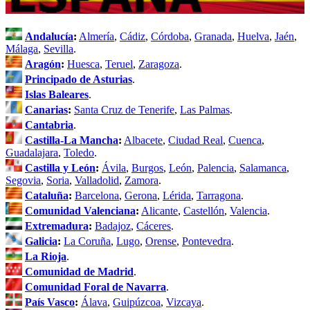
Andalucía
:
Almería
,
Cádiz
,
Córdoba
,
Granada
,
Huelva
,
Jaén
,
Málaga
,
Sevilla
.
Aragón
:
Huesca
,
Teruel
,
Zaragoza
.
Principado de Asturias
.
Islas Baleares
.
Canarias
:
Santa Cruz de Tenerife
,
Las Palmas
.
Cantabria
.
Castilla-La Mancha
:
Albacete
,
Ciudad Real
,
Cuenca
,
Guadalajara
,
Toledo
.
Castilla y León
:
Ávila
,
Burgos
,
León
,
Palencia
,
Salamanca
,
Segovia
,
Soria
,
Valladolid
,
Zamora
.
Cataluña
:
Barcelona
,
Gerona
,
Lérida
,
Tarragona
.
Comunidad Valenciana
:
Alicante
,
Castellón
,
Valencia
.
Extremadura
:
Badajoz
,
Cáceres
.
Galicia
:
La Coruña
,
Lugo
,
Orense
,
Pontevedra
.
La Rioja
.
Comunidad de Madrid
.
Comunidad Foral de Navarra
.
País Vasco
:
Álava
,
Guipúzcoa
,
Vizcaya
.