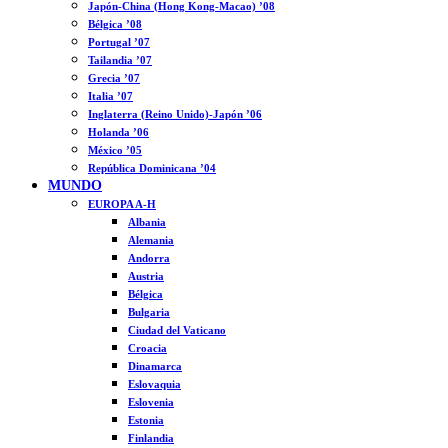
Japón-China (Hong Kong-Macao) ’08
Bélgica ’08
Portugal ’07
Tailandia ’07
Grecia ’07
Italia ’07
Inglaterra (Reino Unido)-Japón ’06
Holanda ’06
México ’05
República Dominicana ’04
MUNDO
EUROPA A-H
Albania
Alemania
Andorra
Austria
Bélgica
Bulgaria
Ciudad del Vaticano
Croacia
Dinamarca
Eslovaquia
Eslovenia
Estonia
Finlandia