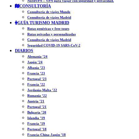
NordVPN – VPN para viajar con seguridad y privacidad.
CONSULTORÍA
Consultoría de viajes Mundo
Consultoría de viajes Madrid
GUÍA TURISMO MADRID
Rutas genéricas y free tours
Rutas privadas y personalizadas
Consultoría de viajes Madrid
Seguridad COVID-19 SARS-CoV-2
DIARIOS
Alemania ’24
Japón ’24
Albania ’23
Francia ’23
Portugal ’23
Francia ’22
Jordania-Malta ’22
Rumanía ’22
Austria ’21
Portugal ’21
Bulgaria ’20
Islandia ’19
Francia ’19
Portugal ’18
Francia-China-Japón ’18