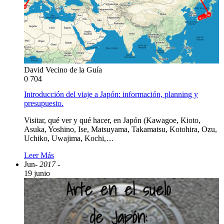
David Vecino de la Guía
0
704
Introducción del viaje a Japón: información, planning y
presupuesto.
Visitar, qué ver y qué hacer, en Japón (Kawagoe, Kioto,
Asuka, Yoshino, Ise, Matsuyama, Takamatsu, Kotohira, Ozu,
Uchiko, Uwajima, Kochi,…
Leer Más
Jun
- 2017 -
19 junio