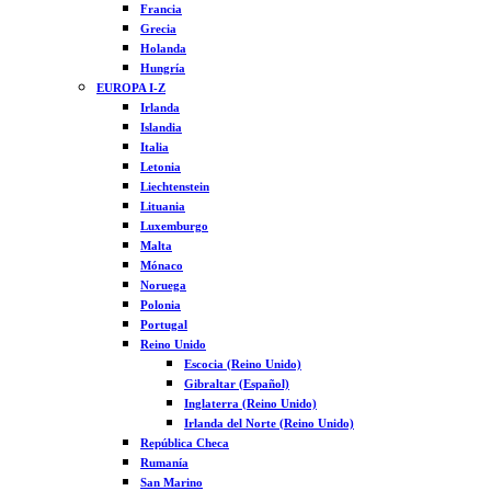
Francia
Grecia
Holanda
Hungría
EUROPA I-Z
Irlanda
Islandia
Italia
Letonia
Liechtenstein
Lituania
Luxemburgo
Malta
Mónaco
Noruega
Polonia
Portugal
Reino Unido
Escocia (Reino Unido)
Gibraltar (Español)
Inglaterra (Reino Unido)
Irlanda del Norte (Reino Unido)
República Checa
Rumanía
San Marino