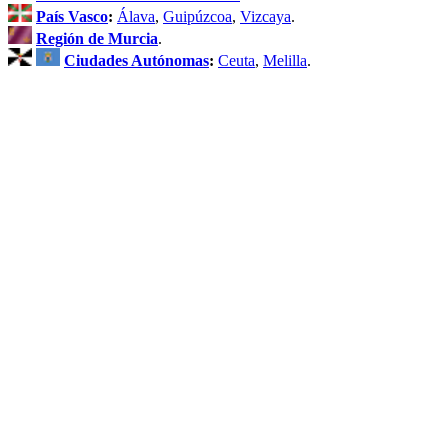
País Vasco
:
Álava
,
Guipúzcoa
,
Vizcaya
.
Región de Murcia
.
Ciudades Autónomas
:
Ceuta
,
Melilla
.