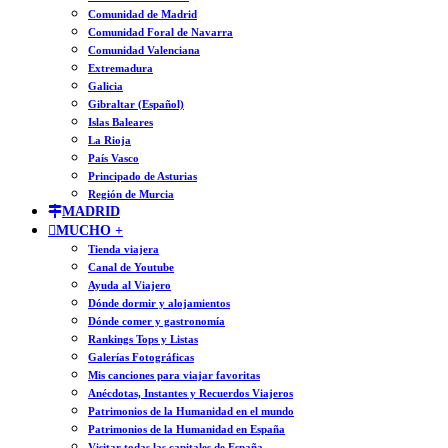
Comunidad de Madrid
Comunidad Foral de Navarra
Comunidad Valenciana
Extremadura
Galicia
Gibraltar (Español)
Islas Baleares
La Rioja
País Vasco
Principado de Asturias
Región de Murcia
MADRID
MUCHO +
Tienda viajera
Canal de Youtube
Ayuda al Viajero
Dónde dormir y alojamientos
Dónde comer y gastronomía
Rankings Tops y Listas
Galerías Fotográficas
Mis canciones para viajar favoritas
Anécdotas, Instantes y Recuerdos Viajeros
Patrimonios de la Humanidad en el mundo
Patrimonios de la Humanidad en España
Visitar todas las capitales de España