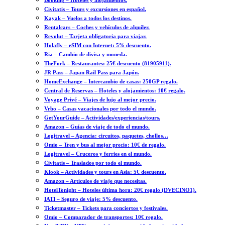
Booking – Hoteles y alojamientos.
Civitatis – Tours y excursiones en español.
Kayak – Vuelos a todos los destinos.
Rentalcars – Coches y vehículos de alquiler.
Revolut – Tarjeta obligatoria para viajar.
Holafly – eSIM con Internet: 5% descuento.
Ria – Cambio de divisa y moneda.
TheFork – Restaurantes: 25€ descuento (81905911).
JR Pass – Japan Rail Pass para Japón.
HomeExchange – Intercambio de casas: 250GP regalo.
Central de Reservas – Hoteles y alojamientos: 10€ regalo.
Voyage Privé – Viajes de lujo al mejor precio.
Vrbo – Casas vacacionales por todo el mundo.
GetYourGuide – Actividades/experiencias/tours.
Amazon – Guías de viaje de todo el mundo.
Logitravel – Agencia: circuitos, paquetes, chollos…
Omio – Tren y bus al mejor precio: 10€ de regalo.
Logitravel – Cruceros y ferries en el mundo.
Civitatis – Traslados por todo el mundo.
Klook – Actividades y tours en Asia: 5€ descuento.
Amazon – Artículos de viaje que necesitas.
HotelTonight – Hoteles última hora: 20€ regalo (DVECINO1).
IATI – Seguro de viaje: 5% descuento.
Ticketmaster – Tickets para conciertos y festivales.
Omio – Comparador de transportes: 10€ regalo.