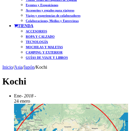
Eventos y Exposiciones
Accesorios y regalos para viajeros
Viajes y experiencias de colaboradores
Colaboraciones, Medios y Entrevistas
TIENDA
ACCESORIOS
ROPA Y CALZADO
TECNOLOGÍA
MOCHILAS Y MALETAS
CAMPING Y EXTERIOR
GUÍAS DE VIAJE Y LIBROS
Inicio
/
Asia
/
Japón
/
Kochi
Kochi
Ene
- 2018 -
24 enero