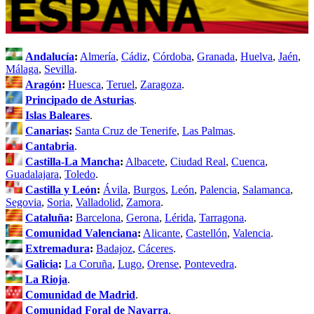
Andalucía
:
Almería
,
Cádiz
,
Córdoba
,
Granada
,
Huelva
,
Jaén
,
Málaga
,
Sevilla
.
Aragón
:
Huesca
,
Teruel
,
Zaragoza
.
Principado de Asturias
.
Islas Baleares
.
Canarias
:
Santa Cruz de Tenerife
,
Las Palmas
.
Cantabria
.
Castilla-La Mancha
:
Albacete
,
Ciudad Real
,
Cuenca
,
Guadalajara
,
Toledo
.
Castilla y León
:
Ávila
,
Burgos
,
León
,
Palencia
,
Salamanca
,
Segovia
,
Soria
,
Valladolid
,
Zamora
.
Cataluña
:
Barcelona
,
Gerona
,
Lérida
,
Tarragona
.
Comunidad Valenciana
:
Alicante
,
Castellón
,
Valencia
.
Extremadura
:
Badajoz
,
Cáceres
.
Galicia
:
La Coruña
,
Lugo
,
Orense
,
Pontevedra
.
La Rioja
.
Comunidad de Madrid
.
Comunidad Foral de Navarra
.