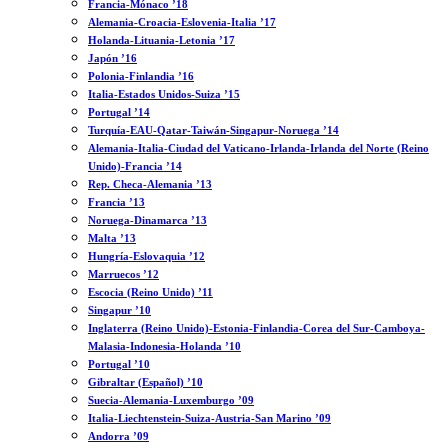
Francia-Mónaco ’18
Alemania-Croacia-Eslovenia-Italia ’17
Holanda-Lituania-Letonia ’17
Japón ’16
Polonia-Finlandia ’16
Italia-Estados Unidos-Suiza ’15
Portugal ’14
Turquía-EAU-Qatar-Taiwán-Singapur-Noruega ’14
Alemania-Italia-Ciudad del Vaticano-Irlanda-Irlanda del Norte (Reino
Unido)-Francia ’14
Rep. Checa-Alemania ’13
Francia ’13
Noruega-Dinamarca ’13
Malta ’13
Hungría-Eslovaquia ’12
Marruecos ’12
Escocia (Reino Unido) ’11
Singapur ’10
Inglaterra (Reino Unido)-Estonia-Finlandia-Corea del Sur-Camboya-
Malasia-Indonesia-Holanda ’10
Portugal ’10
Gibraltar (Español) ’10
Suecia-Alemania-Luxemburgo ’09
Italia-Liechtenstein-Suiza-Austria-San Marino ’09
Andorra ’09