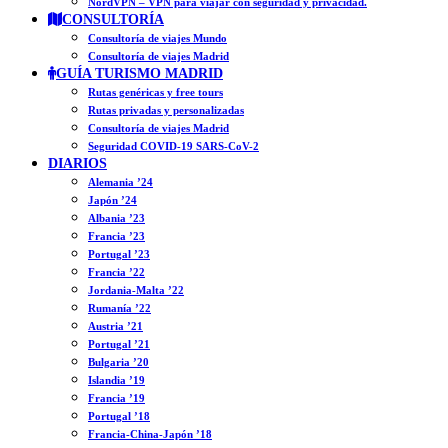
NordVPN – VPN para viajar con seguridad y privacidad.
CONSULTORÍA
Consultoría de viajes Mundo
Consultoría de viajes Madrid
GUÍA TURISMO MADRID
Rutas genéricas y free tours
Rutas privadas y personalizadas
Consultoría de viajes Madrid
Seguridad COVID-19 SARS-CoV-2
DIARIOS
Alemania ’24
Japón ’24
Albania ’23
Francia ’23
Portugal ’23
Francia ’22
Jordania-Malta ’22
Rumanía ’22
Austria ’21
Portugal ’21
Bulgaria ’20
Islandia ’19
Francia ’19
Portugal ’18
Francia-China-Japón ’18