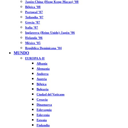
Japón-China (Hong Kong-Macao) ’08
Bélgica ’08
Portugal ’07
Tailandia ’07
Grecia ’07
Italia ’07
Inglaterra (Reino Unido)-Japón ’06
Holanda ’06
México ’05
República Dominicana ’04
MUNDO
EUROPA A-H
Albania
Alemania
Andorra
Austria
Bélgica
Bulgaria
Ciudad del Vaticano
Croacia
Dinamarca
Eslovaquia
Eslovenia
Estonia
Finlandia