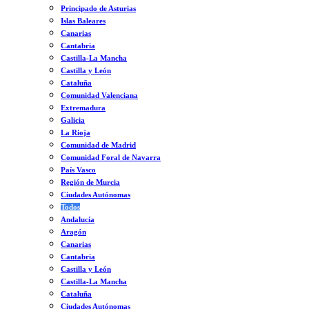
Principado de Asturias
Islas Baleares
Canarias
Cantabria
Castilla-La Mancha
Castilla y León
Cataluña
Comunidad Valenciana
Extremadura
Galicia
La Rioja
Comunidad de Madrid
Comunidad Foral de Navarra
País Vasco
Región de Murcia
Ciudades Autónomas
Todos
Andalucía
Aragón
Canarias
Cantabria
Castilla y León
Castilla-La Mancha
Cataluña
Ciudades Autónomas