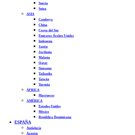
Suecia
Suiza
ASIA
Camboya
China
Corea del Sur
Emiratos Árabes Unidos
Indonesia
Japón
Jordania
Malasia
Qatar
Singapur
Tailandia
Taiwán
Turquía
ÁFRICA
Marruecos
AMÉRICA
Estados Unidos
México
República Dominicana
ESPAÑA
Andalucía
Aragón