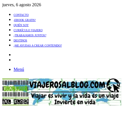
jueves, 6 agosto 2026
CONTACTO
¡EBOOK GRATIS!
QUIÉN SOY
CURRÍCULO VIAJERO
¿TRABAJAMOS JUNTOS?
DESTINOS
¿ME AYUDAS A CREAR CONTENIDO?
Artículo
al
Buscar
azar
Menú