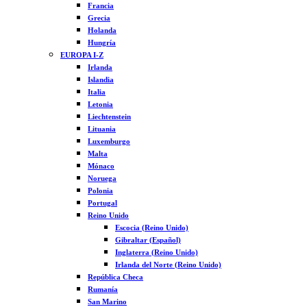
Francia
Grecia
Holanda
Hungría
EUROPA I-Z
Irlanda
Islandia
Italia
Letonia
Liechtenstein
Lituania
Luxemburgo
Malta
Mónaco
Noruega
Polonia
Portugal
Reino Unido
Escocia (Reino Unido)
Gibraltar (Español)
Inglaterra (Reino Unido)
Irlanda del Norte (Reino Unido)
República Checa
Rumanía
San Marino