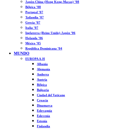
Japón-China (Hong Kong-Macao) ’08
Bélgica ’08
Portugal ’07
Tailandia ’07
Grecia ’07
Italia ’07
Inglaterra (Reino Unido)-Japón ’06
Holanda ’06
México ’05
República Dominicana ’04
MUNDO
EUROPA A-H
Albania
Alemania
Andorra
Austria
Bélgica
Bulgaria
Ciudad del Vaticano
Croacia
Dinamarca
Eslovaquia
Eslovenia
Estonia
Finlandia