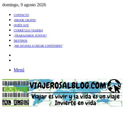
domingo, 9 agosto 2026
CONTACTO
¡EBOOK GRATIS!
QUIÉN SOY
CURRÍCULO VIAJERO
¿TRABAJAMOS JUNTOS?
DESTINOS
¿ME AYUDAS A CREAR CONTENIDO?
Artículo
al
Buscar
azar
Menú