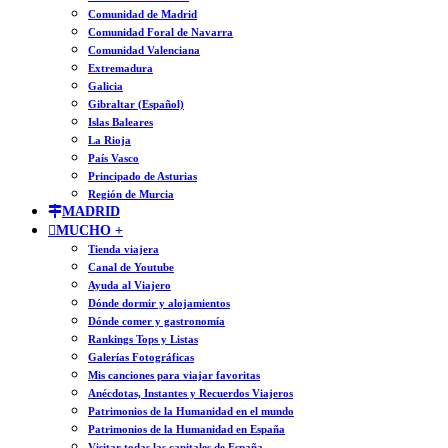
Comunidad de Madrid
Comunidad Foral de Navarra
Comunidad Valenciana
Extremadura
Galicia
Gibraltar (Español)
Islas Baleares
La Rioja
País Vasco
Principado de Asturias
Región de Murcia
MADRID
MUCHO +
Tienda viajera
Canal de Youtube
Ayuda al Viajero
Dónde dormir y alojamientos
Dónde comer y gastronomía
Rankings Tops y Listas
Galerías Fotográficas
Mis canciones para viajar favoritas
Anécdotas, Instantes y Recuerdos Viajeros
Patrimonios de la Humanidad en el mundo
Patrimonios de la Humanidad en España
Visitar todas las capitales de España