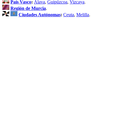
País Vasco
:
Álava
,
Guipúzcoa
,
Vizcaya
.
Región de Murcia
.
Ciudades Autónomas
:
Ceuta
,
Melilla
.