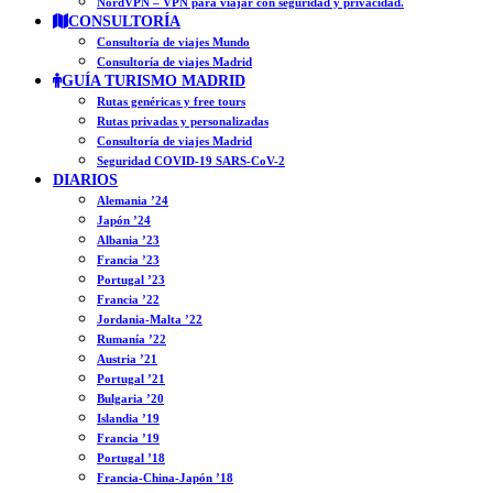
NordVPN – VPN para viajar con seguridad y privacidad.
CONSULTORÍA
Consultoría de viajes Mundo
Consultoría de viajes Madrid
GUÍA TURISMO MADRID
Rutas genéricas y free tours
Rutas privadas y personalizadas
Consultoría de viajes Madrid
Seguridad COVID-19 SARS-CoV-2
DIARIOS
Alemania ’24
Japón ’24
Albania ’23
Francia ’23
Portugal ’23
Francia ’22
Jordania-Malta ’22
Rumanía ’22
Austria ’21
Portugal ’21
Bulgaria ’20
Islandia ’19
Francia ’19
Portugal ’18
Francia-China-Japón ’18