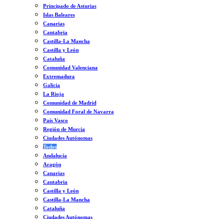
Principado de Asturias
Islas Baleares
Canarias
Cantabria
Castilla-La Mancha
Castilla y León
Cataluña
Comunidad Valenciana
Extremadura
Galicia
La Rioja
Comunidad de Madrid
Comunidad Foral de Navarra
País Vasco
Región de Murcia
Ciudades Autónomas
Todos
Andalucía
Aragón
Canarias
Cantabria
Castilla y León
Castilla-La Mancha
Cataluña
Ciudades Autónomas