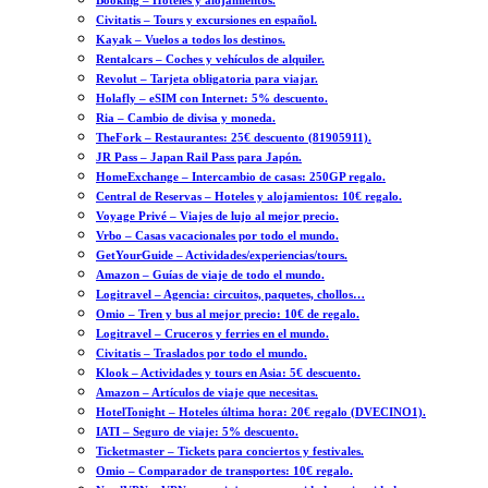
Booking – Hoteles y alojamientos.
Civitatis – Tours y excursiones en español.
Kayak – Vuelos a todos los destinos.
Rentalcars – Coches y vehículos de alquiler.
Revolut – Tarjeta obligatoria para viajar.
Holafly – eSIM con Internet: 5% descuento.
Ria – Cambio de divisa y moneda.
TheFork – Restaurantes: 25€ descuento (81905911).
JR Pass – Japan Rail Pass para Japón.
HomeExchange – Intercambio de casas: 250GP regalo.
Central de Reservas – Hoteles y alojamientos: 10€ regalo.
Voyage Privé – Viajes de lujo al mejor precio.
Vrbo – Casas vacacionales por todo el mundo.
GetYourGuide – Actividades/experiencias/tours.
Amazon – Guías de viaje de todo el mundo.
Logitravel – Agencia: circuitos, paquetes, chollos…
Omio – Tren y bus al mejor precio: 10€ de regalo.
Logitravel – Cruceros y ferries en el mundo.
Civitatis – Traslados por todo el mundo.
Klook – Actividades y tours en Asia: 5€ descuento.
Amazon – Artículos de viaje que necesitas.
HotelTonight – Hoteles última hora: 20€ regalo (DVECINO1).
IATI – Seguro de viaje: 5% descuento.
Ticketmaster – Tickets para conciertos y festivales.
Omio – Comparador de transportes: 10€ regalo.