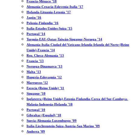
Francia-Mónaco ’18
Alemania-Croacia-Eslovenia-Italia ’17
Holanda-Lituania-Letonia ’17
Japón ’16
Polonia-Finlandia ’16
Italia-Estados Unidos-Suiza ’15
Portugal ’14
Turquía-EAU-Qatar-Taiwán-Singapur-Noruega ’14
Alemania-Italia-Ciudad del Vaticano-Irlanda-Irlanda del Norte (Reino
Unido)-Francia ’14
Rep. Checa-Alemania ’13
Francia ’13
Noruega-Dinamarca ’13
Malta ’13
Hungría-Eslovaquia ’12
Marruecos ’12
Escocia (Reino Unido) ’11
Singapur ’10
Inglaterra (Reino Unido)-Estonia-Finlandia-Corea del Sur-Camboya-
Malasia-Indonesia-Holanda ’10
Portugal ’10
Gibraltar (Español) ’10
Suecia-Alemania-Luxemburgo ’09
Italia-Liechtenstein-Suiza-Austria-San Marino ’09
Andorra ’09