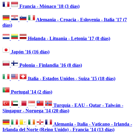
Francia - Mónaco '18 (3 días)
Alemania - Croacia - Eslovenia - Italia '17 (7
días)
Holanda - Lituania - Letonia '17 (8 días)
Japón '16 (16 días)
Polonia - Finlandia '16 (8 días)
Italia - Estados Unidos - Suiza '15 (18 días)
Portugal '14 (2 días)
Turquía - EAU - Qatar - Taiwán -
Singapur - Noruega '14 (20 días)
Alemania - Italia - Vaticano - Irlanda -
Irlanda del Norte (Reino Unido) - Francia '14 (13 días)