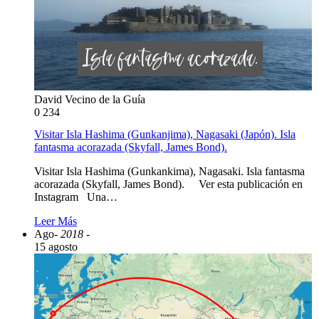
David Vecino de la Guía
0
234
Visitar Isla Hashima (Gunkanjima), Nagasaki (Japón). Isla
fantasma acorazada (Skyfall, James Bond).
Visitar Isla Hashima (Gunkankima), Nagasaki. Isla fantasma
acorazada (Skyfall, James Bond). Ver esta publicación en
Instagram Una…
Leer Más
Ago
- 2018 -
15 agosto