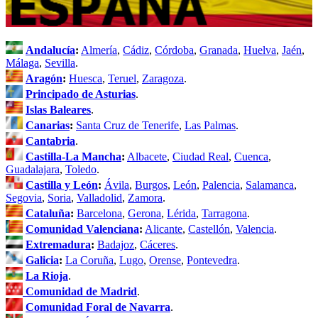
Andalucía
:
Almería
,
Cádiz
,
Córdoba
,
Granada
,
Huelva
,
Jaén
,
Málaga
,
Sevilla
.
Aragón
:
Huesca
,
Teruel
,
Zaragoza
.
Principado de Asturias
.
Islas Baleares
.
Canarias
:
Santa Cruz de Tenerife
,
Las Palmas
.
Cantabria
.
Castilla-La Mancha
:
Albacete
,
Ciudad Real
,
Cuenca
,
Guadalajara
,
Toledo
.
Castilla y León
:
Ávila
,
Burgos
,
León
,
Palencia
,
Salamanca
,
Segovia
,
Soria
,
Valladolid
,
Zamora
.
Cataluña
:
Barcelona
,
Gerona
,
Lérida
,
Tarragona
.
Comunidad Valenciana
:
Alicante
,
Castellón
,
Valencia
.
Extremadura
:
Badajoz
,
Cáceres
.
Galicia
:
La Coruña
,
Lugo
,
Orense
,
Pontevedra
.
La Rioja
.
Comunidad de Madrid
.
Comunidad Foral de Navarra
.