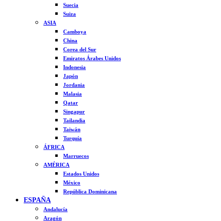
Suecia
Suiza
ASIA
Camboya
China
Corea del Sur
Emiratos Árabes Unidos
Indonesia
Japón
Jordania
Malasia
Qatar
Singapur
Tailandia
Taiwán
Turquía
ÁFRICA
Marruecos
AMÉRICA
Estados Unidos
México
República Dominicana
ESPAÑA
Andalucía
Aragón