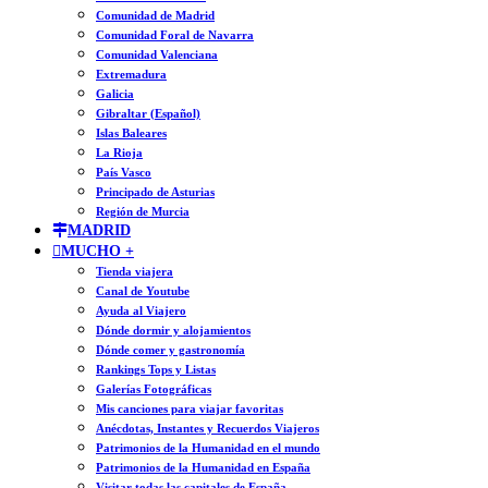
Comunidad de Madrid
Comunidad Foral de Navarra
Comunidad Valenciana
Extremadura
Galicia
Gibraltar (Español)
Islas Baleares
La Rioja
País Vasco
Principado de Asturias
Región de Murcia
MADRID
MUCHO +
Tienda viajera
Canal de Youtube
Ayuda al Viajero
Dónde dormir y alojamientos
Dónde comer y gastronomía
Rankings Tops y Listas
Galerías Fotográficas
Mis canciones para viajar favoritas
Anécdotas, Instantes y Recuerdos Viajeros
Patrimonios de la Humanidad en el mundo
Patrimonios de la Humanidad en España
Visitar todas las capitales de España