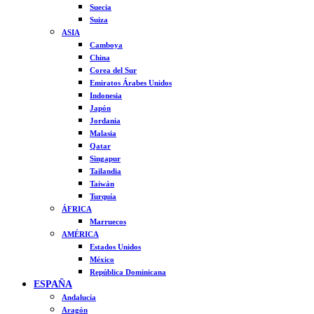
Suecia
Suiza
ASIA
Camboya
China
Corea del Sur
Emiratos Árabes Unidos
Indonesia
Japón
Jordania
Malasia
Qatar
Singapur
Tailandia
Taiwán
Turquía
ÁFRICA
Marruecos
AMÉRICA
Estados Unidos
México
República Dominicana
ESPAÑA
Andalucía
Aragón