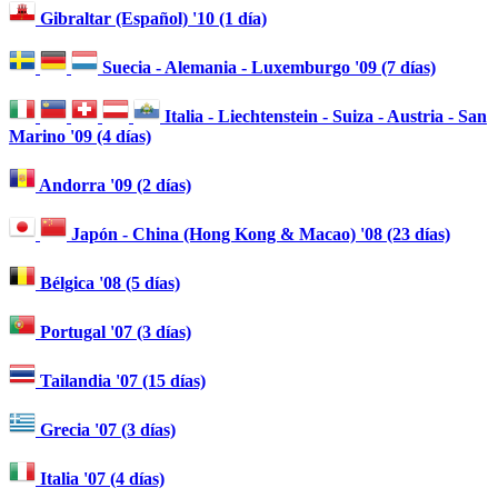
Gibraltar (Español) '10 (1 día)
Suecia - Alemania - Luxemburgo '09 (7 días)
Italia - Liechtenstein - Suiza - Austria - San
Marino '09 (4 días)
Andorra '09 (2 días)
Japón - China (Hong Kong & Macao) '08 (23 días)
Bélgica '08 (5 días)
Portugal '07 (3 días)
Tailandia '07 (15 días)
Grecia '07 (3 días)
Italia '07 (4 días)