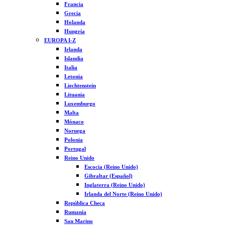
Francia
Grecia
Holanda
Hungría
EUROPA I-Z
Irlanda
Islandia
Italia
Letonia
Liechtenstein
Lituania
Luxemburgo
Malta
Mónaco
Noruega
Polonia
Portugal
Reino Unido
Escocia (Reino Unido)
Gibraltar (Español)
Inglaterra (Reino Unido)
Irlanda del Norte (Reino Unido)
República Checa
Rumanía
San Marino