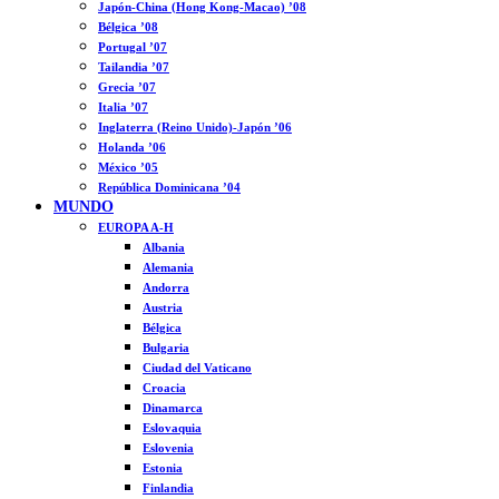
Japón-China (Hong Kong-Macao) ’08
Bélgica ’08
Portugal ’07
Tailandia ’07
Grecia ’07
Italia ’07
Inglaterra (Reino Unido)-Japón ’06
Holanda ’06
México ’05
República Dominicana ’04
MUNDO
EUROPA A-H
Albania
Alemania
Andorra
Austria
Bélgica
Bulgaria
Ciudad del Vaticano
Croacia
Dinamarca
Eslovaquia
Eslovenia
Estonia
Finlandia