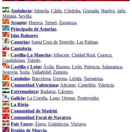
Andalucía
:
Almería
,
Cádiz
,
Córdoba
,
Granada
,
Huelva
,
Jaén
,
Málaga
,
Sevilla
.
Aragón
:
Huesca
,
Teruel
,
Zaragoza
.
Principado de Asturias
.
Islas Baleares
.
Canarias
:
Santa Cruz de Tenerife
,
Las Palmas
.
Cantabria
.
Castilla-La Mancha
:
Albacete
,
Ciudad Real
,
Cuenca
,
Guadalajara
,
Toledo
.
Castilla y León
:
Ávila
,
Burgos
,
León
,
Palencia
,
Salamanca
,
Segovia
,
Soria
,
Valladolid
,
Zamora
.
Cataluña
:
Barcelona
,
Gerona
,
Lérida
,
Tarragona
.
Comunidad Valenciana
:
Alicante
,
Castellón
,
Valencia
.
Extremadura
:
Badajoz
,
Cáceres
.
Galicia
:
La Coruña
,
Lugo
,
Orense
,
Pontevedra
.
La Rioja
.
Comunidad de Madrid
.
Comunidad Foral de Navarra
.
País Vasco
:
Álava
,
Guipúzcoa
,
Vizcaya
.
Región de Murcia
.