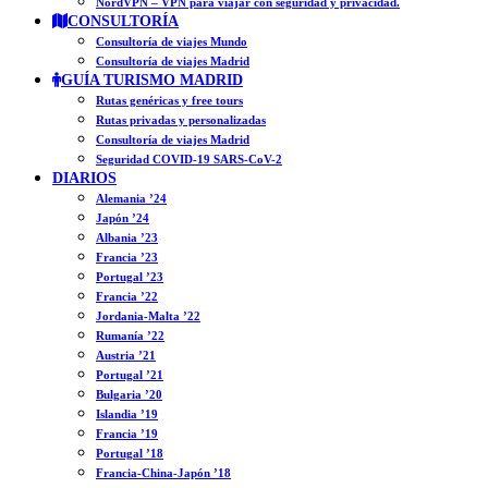
NordVPN – VPN para viajar con seguridad y privacidad.
CONSULTORÍA
Consultoría de viajes Mundo
Consultoría de viajes Madrid
GUÍA TURISMO MADRID
Rutas genéricas y free tours
Rutas privadas y personalizadas
Consultoría de viajes Madrid
Seguridad COVID-19 SARS-CoV-2
DIARIOS
Alemania ’24
Japón ’24
Albania ’23
Francia ’23
Portugal ’23
Francia ’22
Jordania-Malta ’22
Rumanía ’22
Austria ’21
Portugal ’21
Bulgaria ’20
Islandia ’19
Francia ’19
Portugal ’18
Francia-China-Japón ’18