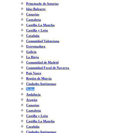
Principado de Asturias
Islas Baleares
Canarias
Cantabria
Castilla-La Mancha
Castilla y León
Cataluña
Comunidad Valenciana
Extremadura
Galicia
La Rioja
Comunidad de Madrid
Comunidad Foral de Navarra
País Vasco
Región de Murcia
Ciudades Autónomas
Todos
Andalucía
Aragón
Canarias
Cantabria
Castilla y León
Castilla-La Mancha
Cataluña
Ciudades Autónomas