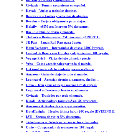
Booking – Hoteles y alojamientos.
Civitatis – Tours y excursiones en español.
Kayak – Vuelos a todos los destinos.
Rentalcars – Coches y vehículos de alquiler.
Revolut – Tarjeta obligatoria para viajar.
Holafly – eSIM con Internet: 5% descuento.
Ria – Cambio de divisa y moneda.
TheFork – Restaurantes: 25€ descuento (81905911).
JR Pass – Japan Rail Pass para Japón.
HomeExchange – Intercambio de casas: 250GP regalo.
Central de Reservas – Hoteles y alojamientos: 10€ regalo.
Voyage Privé – Viajes de lujo al mejor precio.
Vrbo – Casas vacacionales por todo el mundo.
GetYourGuide – Actividades/experiencias/tours.
Amazon – Guías de viaje de todo el mundo.
Logitravel – Agencia: circuitos, paquetes, chollos…
Omio – Tren y bus al mejor precio: 10€ de regalo.
Logitravel – Cruceros y ferries en el mundo.
Civitatis – Traslados por todo el mundo.
Klook – Actividades y tours en Asia: 5€ descuento.
Amazon – Artículos de viaje que necesitas.
HotelTonight – Hoteles última hora: 20€ regalo (DVECINO1).
IATI – Seguro de viaje: 5% descuento.
Ticketmaster – Tickets para conciertos y festivales.
Omio – Comparador de transportes: 10€ regalo.