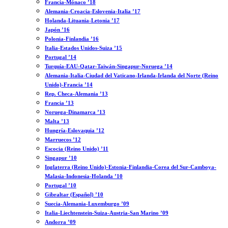
Francia-Mónaco ’18
Alemania-Croacia-Eslovenia-Italia ’17
Holanda-Lituania-Letonia ’17
Japón ’16
Polonia-Finlandia ’16
Italia-Estados Unidos-Suiza ’15
Portugal ’14
Turquía-EAU-Qatar-Taiwán-Singapur-Noruega ’14
Alemania-Italia-Ciudad del Vaticano-Irlanda-Irlanda del Norte (Reino
Unido)-Francia ’14
Rep. Checa-Alemania ’13
Francia ’13
Noruega-Dinamarca ’13
Malta ’13
Hungría-Eslovaquia ’12
Marruecos ’12
Escocia (Reino Unido) ’11
Singapur ’10
Inglaterra (Reino Unido)-Estonia-Finlandia-Corea del Sur-Camboya-
Malasia-Indonesia-Holanda ’10
Portugal ’10
Gibraltar (Español) ’10
Suecia-Alemania-Luxemburgo ’09
Italia-Liechtenstein-Suiza-Austria-San Marino ’09
Andorra ’09