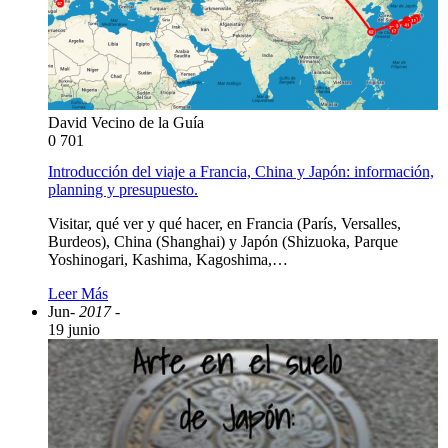
David Vecino de la Guía
0
701
Introducción del viaje a Francia, China y Japón: información,
planning y presupuesto.
Visitar, qué ver y qué hacer, en Francia (París, Versalles,
Burdeos), China (Shanghai) y Japón (Shizuoka, Parque
Yoshinogari, Kashima, Kagoshima,…
Leer Más
Jun
- 2017 -
19 junio