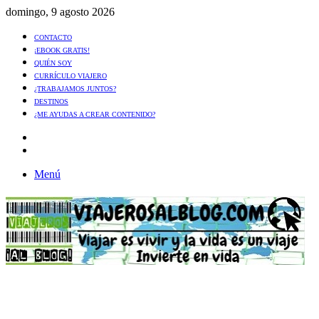
domingo, 9 agosto 2026
CONTACTO
¡EBOOK GRATIS!
QUIÉN SOY
CURRÍCULO VIAJERO
¿TRABAJAMOS JUNTOS?
DESTINOS
¿ME AYUDAS A CREAR CONTENIDO?
Artículo
al
Buscar
azar
Menú