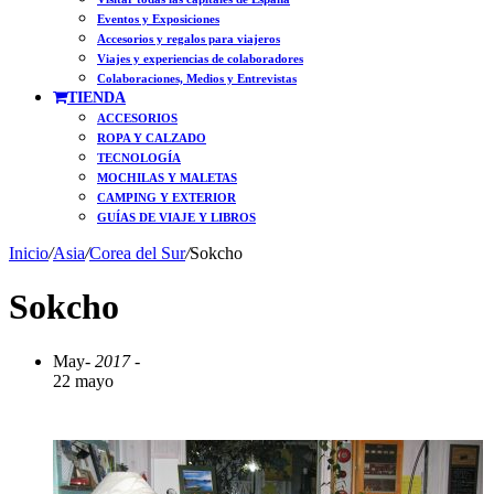
Eventos y Exposiciones
Accesorios y regalos para viajeros
Viajes y experiencias de colaboradores
Colaboraciones, Medios y Entrevistas
TIENDA
ACCESORIOS
ROPA Y CALZADO
TECNOLOGÍA
MOCHILAS Y MALETAS
CAMPING Y EXTERIOR
GUÍAS DE VIAJE Y LIBROS
Inicio
/
Asia
/
Corea del Sur
/
Sokcho
Sokcho
May
- 2017 -
22 mayo