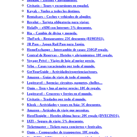
Booking – Hoteles y alojamientos.
Civitatis – Tours y excursiones en español.
Kayak – Vuelos a todos los destinos.
Rentalcars – Coches y vehículos de alquiler.
Revolut – Tarjeta obligatoria para viajar.
Holafly – eSIM con Internet: 5% descuento.
Ria – Cambio de divisa y moneda.
TheFork – Restaurantes: 25€ descuento (81905911).
JR Pass – Japan Rail Pass para Japón.
HomeExchange – Intercambio de casas: 250GP regalo.
Central de Reservas – Hoteles y alojamientos: 10€ regalo.
Voyage Privé – Viajes de lujo al mejor precio.
Vrbo – Casas vacacionales por todo el mundo.
GetYourGuide – Actividades/experiencias/tours.
Amazon – Guías de viaje de todo el mundo.
Logitravel – Agencia: circuitos, paquetes, chollos…
Omio – Tren y bus al mejor precio: 10€ de regalo.
Logitravel – Cruceros y ferries en el mundo.
Civitatis – Traslados por todo el mundo.
Klook – Actividades y tours en Asia: 5€ descuento.
Amazon – Artículos de viaje que necesitas.
HotelTonight – Hoteles última hora: 20€ regalo (DVECINO1).
IATI – Seguro de viaje: 5% descuento.
Ticketmaster – Tickets para conciertos y festivales.
Omio – Comparador de transportes: 10€ regalo.