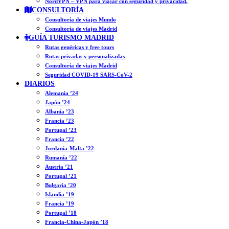
NordVPN – VPN para viajar con seguridad y privacidad.
CONSULTORÍA
Consultoría de viajes Mundo
Consultoría de viajes Madrid
GUÍA TURISMO MADRID
Rutas genéricas y free tours
Rutas privadas y personalizadas
Consultoría de viajes Madrid
Seguridad COVID-19 SARS-CoV-2
DIARIOS
Alemania ’24
Japón ’24
Albania ’23
Francia ’23
Portugal ’23
Francia ’22
Jordania-Malta ’22
Rumanía ’22
Austria ’21
Portugal ’21
Bulgaria ’20
Islandia ’19
Francia ’19
Portugal ’18
Francia-China-Japón ’18