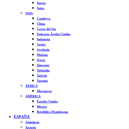
Suecia
Suiza
ASIA
Camboya
China
Corea del Sur
Emiratos Árabes Unidos
Indonesia
Japón
Jordania
Malasia
Qatar
Singapur
Tailandia
Taiwán
Turquía
ÁFRICA
Marruecos
AMÉRICA
Estados Unidos
México
República Dominicana
ESPAÑA
Andalucía
Aragón