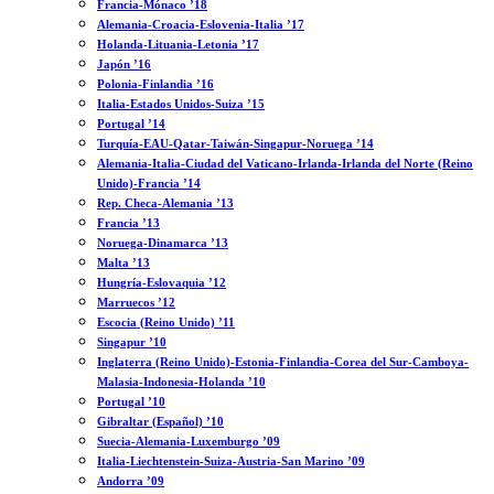
Francia-Mónaco ’18
Alemania-Croacia-Eslovenia-Italia ’17
Holanda-Lituania-Letonia ’17
Japón ’16
Polonia-Finlandia ’16
Italia-Estados Unidos-Suiza ’15
Portugal ’14
Turquía-EAU-Qatar-Taiwán-Singapur-Noruega ’14
Alemania-Italia-Ciudad del Vaticano-Irlanda-Irlanda del Norte (Reino
Unido)-Francia ’14
Rep. Checa-Alemania ’13
Francia ’13
Noruega-Dinamarca ’13
Malta ’13
Hungría-Eslovaquia ’12
Marruecos ’12
Escocia (Reino Unido) ’11
Singapur ’10
Inglaterra (Reino Unido)-Estonia-Finlandia-Corea del Sur-Camboya-
Malasia-Indonesia-Holanda ’10
Portugal ’10
Gibraltar (Español) ’10
Suecia-Alemania-Luxemburgo ’09
Italia-Liechtenstein-Suiza-Austria-San Marino ’09
Andorra ’09