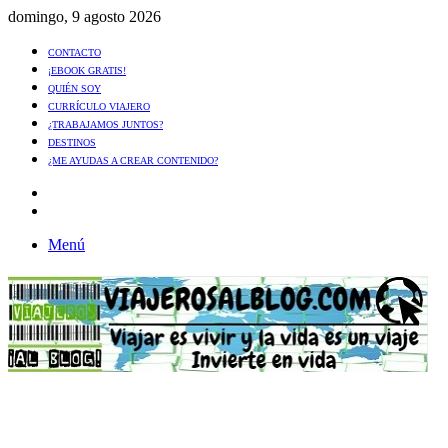
domingo, 9 agosto 2026
CONTACTO
¡EBOOK GRATIS!
QUIÉN SOY
CURRÍCULO VIAJERO
¿TRABAJAMOS JUNTOS?
DESTINOS
¿ME AYUDAS A CREAR CONTENIDO?
Artículo
al
Buscar
azar
Menú