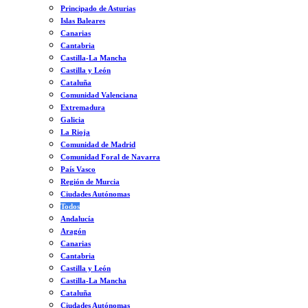
Principado de Asturias
Islas Baleares
Canarias
Cantabria
Castilla-La Mancha
Castilla y León
Cataluña
Comunidad Valenciana
Extremadura
Galicia
La Rioja
Comunidad de Madrid
Comunidad Foral de Navarra
País Vasco
Región de Murcia
Ciudades Autónomas
Todos
Andalucía
Aragón
Canarias
Cantabria
Castilla y León
Castilla-La Mancha
Cataluña
Ciudades Autónomas