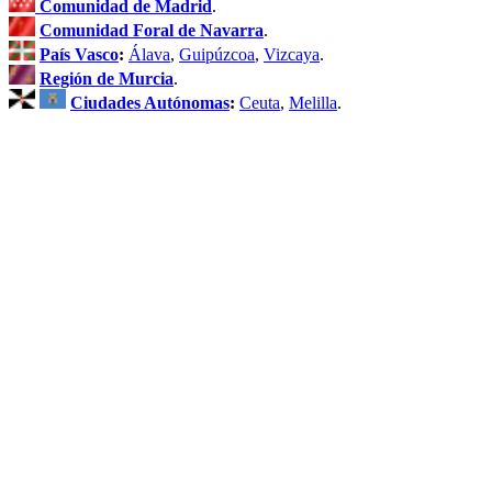
Comunidad de Madrid
.
Comunidad Foral de Navarra
.
País Vasco
:
Álava
,
Guipúzcoa
,
Vizcaya
.
Región de Murcia
.
Ciudades Autónomas
:
Ceuta
,
Melilla
.