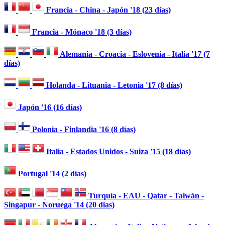
Francia - China - Japón '18 (23 días)
Francia - Mónaco '18 (3 días)
Alemania - Croacia - Eslovenia - Italia '17 (7
días)
Holanda - Lituania - Letonia '17 (8 días)
Japón '16 (16 días)
Polonia - Finlandia '16 (8 días)
Italia - Estados Unidos - Suiza '15 (18 días)
Portugal '14 (2 días)
Turquía - EAU - Qatar - Taiwán -
Singapur - Noruega '14 (20 días)