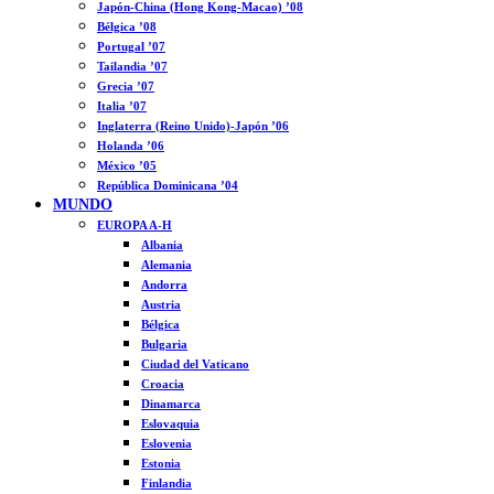
Japón-China (Hong Kong-Macao) ’08
Bélgica ’08
Portugal ’07
Tailandia ’07
Grecia ’07
Italia ’07
Inglaterra (Reino Unido)-Japón ’06
Holanda ’06
México ’05
República Dominicana ’04
MUNDO
EUROPA A-H
Albania
Alemania
Andorra
Austria
Bélgica
Bulgaria
Ciudad del Vaticano
Croacia
Dinamarca
Eslovaquia
Eslovenia
Estonia
Finlandia