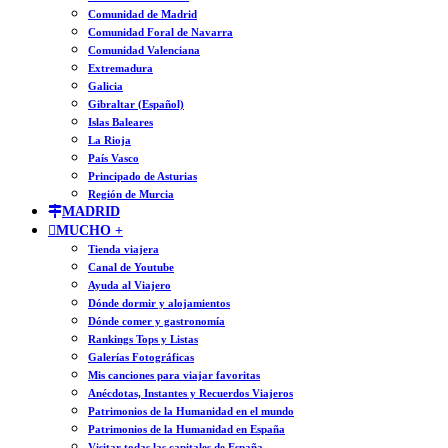
Comunidad de Madrid
Comunidad Foral de Navarra
Comunidad Valenciana
Extremadura
Galicia
Gibraltar (Español)
Islas Baleares
La Rioja
País Vasco
Principado de Asturias
Región de Murcia
MADRID
MUCHO +
Tienda viajera
Canal de Youtube
Ayuda al Viajero
Dónde dormir y alojamientos
Dónde comer y gastronomía
Rankings Tops y Listas
Galerías Fotográficas
Mis canciones para viajar favoritas
Anécdotas, Instantes y Recuerdos Viajeros
Patrimonios de la Humanidad en el mundo
Patrimonios de la Humanidad en España
Visitar todas las capitales de España