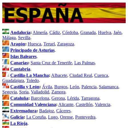
Andalucía
:
Almería
,
Cádiz
,
Córdoba
,
Granada
,
Huelva
,
Jaén
,
Málaga
,
Sevilla
.
Aragón
:
Huesca
,
Teruel
,
Zaragoza
.
Principado de Asturias
.
Islas Baleares
.
Canarias
:
Santa Cruz de Tenerife
,
Las Palmas
.
Cantabria
.
Castilla-La Mancha
:
Albacete
,
Ciudad Real
,
Cuenca
,
Guadalajara
,
Toledo
.
Castilla y León
:
Ávila
,
Burgos
,
León
,
Palencia
,
Salamanca
,
Segovia
,
Soria
,
Valladolid
,
Zamora
.
Cataluña
:
Barcelona
,
Gerona
,
Lérida
,
Tarragona
.
Comunidad Valenciana
:
Alicante
,
Castellón
,
Valencia
.
Extremadura
:
Badajoz
,
Cáceres
.
Galicia
:
La Coruña
,
Lugo
,
Orense
,
Pontevedra
.
La Rioja
.