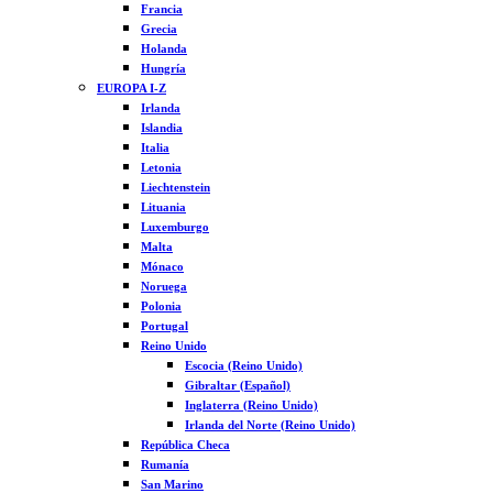
Francia
Grecia
Holanda
Hungría
EUROPA I-Z
Irlanda
Islandia
Italia
Letonia
Liechtenstein
Lituania
Luxemburgo
Malta
Mónaco
Noruega
Polonia
Portugal
Reino Unido
Escocia (Reino Unido)
Gibraltar (Español)
Inglaterra (Reino Unido)
Irlanda del Norte (Reino Unido)
República Checa
Rumanía
San Marino