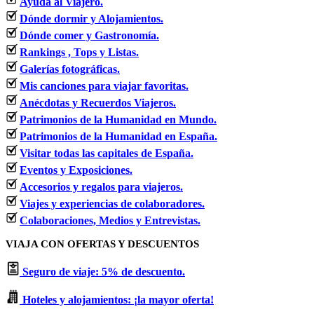
Ayuda al Viajero.
Dónde dormir y Alojamientos.
Dónde comer y Gastronomía.
Rankings , Tops y Listas.
Galerías fotográficas.
Mis canciones para viajar favoritas.
Anécdotas y Recuerdos Viajeros.
Patrimonios de la Humanidad en Mundo.
Patrimonios de la Humanidad en España.
Visitar todas las capitales de España.
Eventos y Exposiciones.
Accesorios y regalos para viajeros.
Viajes y experiencias de colaboradores.
Colaboraciones, Medios y Entrevistas.
VIAJA CON OFERTAS Y DESCUENTOS
Seguro de viaje: 5% de descuento.
Hoteles y alojamientos: ¡la mayor oferta!