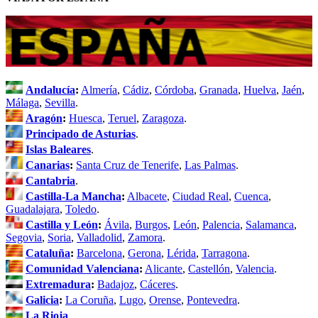
Andalucía
:
Almería
,
Cádiz
,
Córdoba
,
Granada
,
Huelva
,
Jaén
,
Málaga
,
Sevilla
.
Aragón
:
Huesca
,
Teruel
,
Zaragoza
.
Principado de Asturias
.
Islas Baleares
.
Canarias
:
Santa Cruz de Tenerife
,
Las Palmas
.
Cantabria
.
Castilla-La Mancha
:
Albacete
,
Ciudad Real
,
Cuenca
,
Guadalajara
,
Toledo
.
Castilla y León
:
Ávila
,
Burgos
,
León
,
Palencia
,
Salamanca
,
Segovia
,
Soria
,
Valladolid
,
Zamora
.
Cataluña
:
Barcelona
,
Gerona
,
Lérida
,
Tarragona
.
Comunidad Valenciana
:
Alicante
,
Castellón
,
Valencia
.
Extremadura
:
Badajoz
,
Cáceres
.
Galicia
:
La Coruña
,
Lugo
,
Orense
,
Pontevedra
.
La Rioja
.