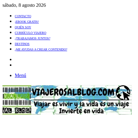
sábado, 8 agosto 2026
CONTACTO
¡EBOOK GRATIS!
QUIÉN SOY
CURRÍCULO VIAJERO
¿TRABAJAMOS JUNTOS?
DESTINOS
¿ME AYUDAS A CREAR CONTENIDO?
Artículo
al
Buscar
azar
Menú