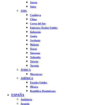
Suecia
Suiza
ASIA
Camboya
China
Corea del Sur
Emiratos Árabes Unidos
Indonesia
Japón
Jordania
Malasia
Qatar
Singapur
Tailandia
Taiwán
Turquía
ÁFRICA
Marruecos
AMÉRICA
Estados Unidos
México
República Dominicana
ESPAÑA
Andalucía
Aragón