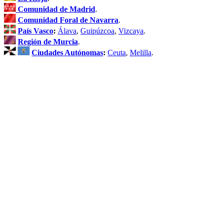
Comunidad de Madrid
.
Comunidad Foral de Navarra
.
País Vasco
:
Álava
,
Guipúzcoa
,
Vizcaya
.
Región de Murcia
.
Ciudades Autónomas
:
Ceuta
,
Melilla
.