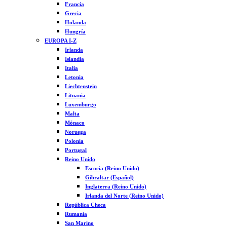
Francia
Grecia
Holanda
Hungría
EUROPA I-Z
Irlanda
Islandia
Italia
Letonia
Liechtenstein
Lituania
Luxemburgo
Malta
Mónaco
Noruega
Polonia
Portugal
Reino Unido
Escocia (Reino Unido)
Gibraltar (Español)
Inglaterra (Reino Unido)
Irlanda del Norte (Reino Unido)
República Checa
Rumanía
San Marino