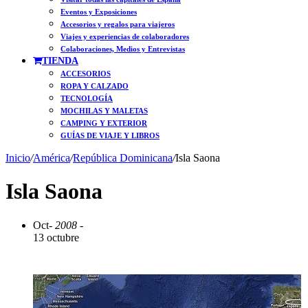
Eventos y Exposiciones
Accesorios y regalos para viajeros
Viajes y experiencias de colaboradores
Colaboraciones, Medios y Entrevistas
TIENDA
ACCESORIOS
ROPA Y CALZADO
TECNOLOGÍA
MOCHILAS Y MALETAS
CAMPING Y EXTERIOR
GUÍAS DE VIAJE Y LIBROS
Inicio
/
América
/
República Dominicana
/
Isla Saona
Isla Saona
Oct
- 2008 -
13 octubre