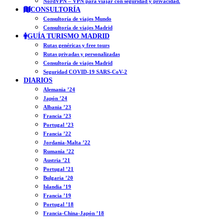
NordVPN – VPN para viajar con seguridad y privacidad.
CONSULTORÍA
Consultoría de viajes Mundo
Consultoría de viajes Madrid
GUÍA TURISMO MADRID
Rutas genéricas y free tours
Rutas privadas y personalizadas
Consultoría de viajes Madrid
Seguridad COVID-19 SARS-CoV-2
DIARIOS
Alemania ’24
Japón ’24
Albania ’23
Francia ’23
Portugal ’23
Francia ’22
Jordania-Malta ’22
Rumanía ’22
Austria ’21
Portugal ’21
Bulgaria ’20
Islandia ’19
Francia ’19
Portugal ’18
Francia-China-Japón ’18