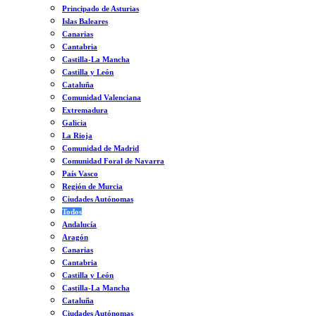
Principado de Asturias
Islas Baleares
Canarias
Cantabria
Castilla-La Mancha
Castilla y León
Cataluña
Comunidad Valenciana
Extremadura
Galicia
La Rioja
Comunidad de Madrid
Comunidad Foral de Navarra
País Vasco
Región de Murcia
Ciudades Autónomas
Todos
Andalucía
Aragón
Canarias
Cantabria
Castilla y León
Castilla-La Mancha
Cataluña
Ciudades Autónomas