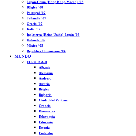
Japón-China (Hong Kong-Macao) ’08
Bélgica ’08
Portugal ’07
Tailandia ’07
Grecia ’07
Italia ’07
Inglaterra (Reino Unido)-Japón ’06
Holanda ’06
México ’05
República Dominicana ’04
MUNDO
EUROPA A-H
Albania
Alemania
Andorra
Austria
Bélgica
Bulgaria
Ciudad del Vaticano
Croacia
Dinamarca
Eslovaquia
Eslovenia
Estonia
Finlandia