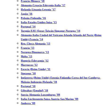
Francia-Mónaco ’18
Alemania-Croacia-Eslovenia-Italia ’17
Holanda-Lituania-Letonia ’17
Japón ’16
Polonia-Finlandia ’16
Italia-Estados Unidos-Suiza ’15
Portugal ’14
Turquía-EAU-Qatar-Taiwán-Singapur-Noruega ’14
Alemania-Italia-Ciudad del Vaticano-Irlanda-Irlanda del Norte (Reino
Unido)-Francia ’14
Rep. Checa-Alemania ’13
Francia ’13
Noruega-Dinamarca ’13
Malta ’13
Hungría-Eslovaquia ’12
Marruecos ’12
Escocia (Reino Unido) ’11
Singapur ’10
Inglaterra (Reino Unido)-Estonia-Finlandia-Corea del Sur-Camboya-
Malasia-Indonesia-Holanda ’10
Portugal ’10
Gibraltar (Español) ’10
Suecia-Alemania-Luxemburgo ’09
Italia-Liechtenstein-Suiza-Austria-San Marino ’09
Andorra ’09