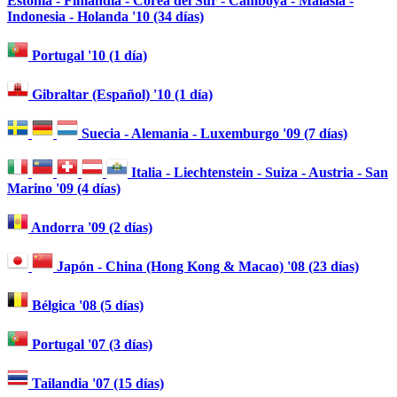
Estonia - Finlandia - Corea del Sur - Camboya - Malasia -
Indonesia - Holanda '10 (34 días)
Portugal '10 (1 día)
Gibraltar (Español) '10 (1 día)
Suecia - Alemania - Luxemburgo '09 (7 días)
Italia - Liechtenstein - Suiza - Austria - San
Marino '09 (4 días)
Andorra '09 (2 días)
Japón - China (Hong Kong & Macao) '08 (23 días)
Bélgica '08 (5 días)
Portugal '07 (3 días)
Tailandia '07 (15 días)