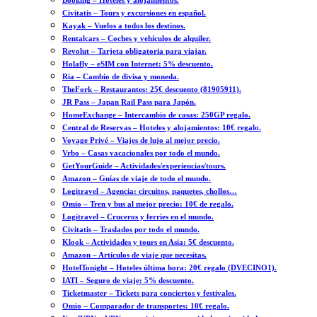
Booking – Hoteles y alojamientos.
Civitatis – Tours y excursiones en español.
Kayak – Vuelos a todos los destinos.
Rentalcars – Coches y vehículos de alquiler.
Revolut – Tarjeta obligatoria para viajar.
Holafly – eSIM con Internet: 5% descuento.
Ria – Cambio de divisa y moneda.
TheFork – Restaurantes: 25€ descuento (81905911).
JR Pass – Japan Rail Pass para Japón.
HomeExchange – Intercambio de casas: 250GP regalo.
Central de Reservas – Hoteles y alojamientos: 10€ regalo.
Voyage Privé – Viajes de lujo al mejor precio.
Vrbo – Casas vacacionales por todo el mundo.
GetYourGuide – Actividades/experiencias/tours.
Amazon – Guías de viaje de todo el mundo.
Logitravel – Agencia: circuitos, paquetes, chollos…
Omio – Tren y bus al mejor precio: 10€ de regalo.
Logitravel – Cruceros y ferries en el mundo.
Civitatis – Traslados por todo el mundo.
Klook – Actividades y tours en Asia: 5€ descuento.
Amazon – Artículos de viaje que necesitas.
HotelTonight – Hoteles última hora: 20€ regalo (DVECINO1).
IATI – Seguro de viaje: 5% descuento.
Ticketmaster – Tickets para conciertos y festivales.
Omio – Comparador de transportes: 10€ regalo.