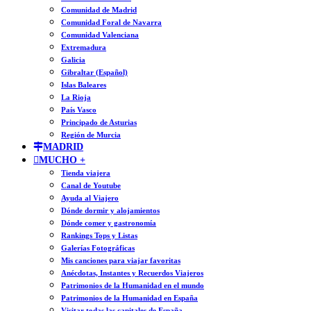
Comunidad de Madrid
Comunidad Foral de Navarra
Comunidad Valenciana
Extremadura
Galicia
Gibraltar (Español)
Islas Baleares
La Rioja
País Vasco
Principado de Asturias
Región de Murcia
MADRID
MUCHO +
Tienda viajera
Canal de Youtube
Ayuda al Viajero
Dónde dormir y alojamientos
Dónde comer y gastronomía
Rankings Tops y Listas
Galerías Fotográficas
Mis canciones para viajar favoritas
Anécdotas, Instantes y Recuerdos Viajeros
Patrimonios de la Humanidad en el mundo
Patrimonios de la Humanidad en España
Visitar todas las capitales de España