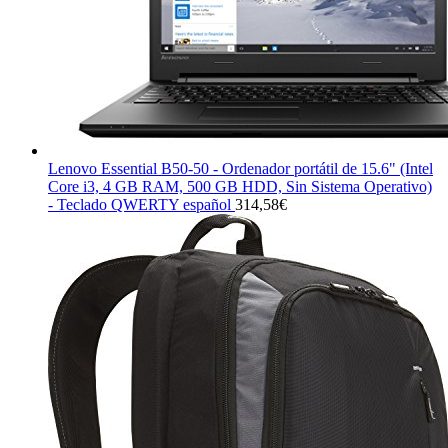
Lenovo Essential B50-50 - Ordenador portátil de 15.6" (Intel
Core i3, 4 GB RAM, 500 GB HDD, Sin Sistema Operativo)
- Teclado QWERTY español
314,58
€