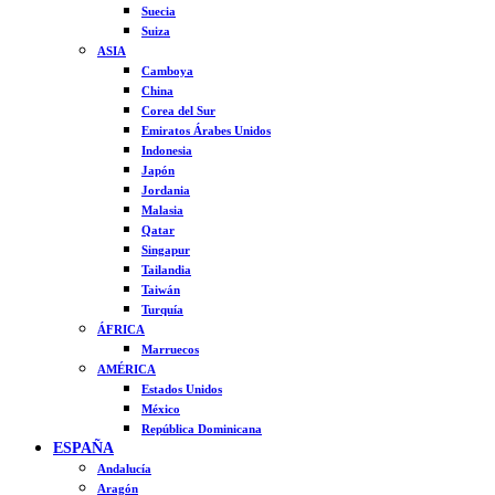
Suecia
Suiza
ASIA
Camboya
China
Corea del Sur
Emiratos Árabes Unidos
Indonesia
Japón
Jordania
Malasia
Qatar
Singapur
Tailandia
Taiwán
Turquía
ÁFRICA
Marruecos
AMÉRICA
Estados Unidos
México
República Dominicana
ESPAÑA
Andalucía
Aragón