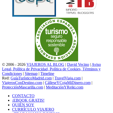
© 2006 - 2026
VIAJEROS AL BLOG
|
David Vecino
|
Aviso
Legal, Política de Privacidad, Política de Cookies, Términos y
Condiciones
|
Sitemap
|
Timeline
Red:
GuíaTurísticoMadrid.com
|
TravelViaja.com
|
ViajerosConDestino.com
|
CálleseYCojaMiDinero.com
|
ProtecciónMascarilla.com
|
MeditaciónYReiki.com
CONTACTO
¡EBOOK GRATIS!
QUIÉN SOY
CURRÍCULO VIAJERO