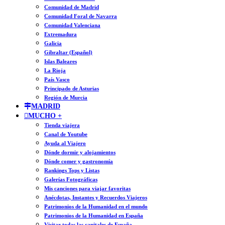
Comunidad de Madrid
Comunidad Foral de Navarra
Comunidad Valenciana
Extremadura
Galicia
Gibraltar (Español)
Islas Baleares
La Rioja
País Vasco
Principado de Asturias
Región de Murcia
MADRID
MUCHO +
Tienda viajera
Canal de Youtube
Ayuda al Viajero
Dónde dormir y alojamientos
Dónde comer y gastronomía
Rankings Tops y Listas
Galerías Fotográficas
Mis canciones para viajar favoritas
Anécdotas, Instantes y Recuerdos Viajeros
Patrimonios de la Humanidad en el mundo
Patrimonios de la Humanidad en España
Visitar todas las capitales de España