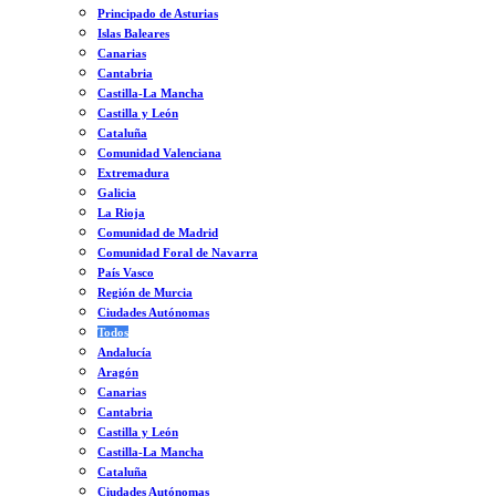
Principado de Asturias
Islas Baleares
Canarias
Cantabria
Castilla-La Mancha
Castilla y León
Cataluña
Comunidad Valenciana
Extremadura
Galicia
La Rioja
Comunidad de Madrid
Comunidad Foral de Navarra
País Vasco
Región de Murcia
Ciudades Autónomas
Todos
Andalucía
Aragón
Canarias
Cantabria
Castilla y León
Castilla-La Mancha
Cataluña
Ciudades Autónomas