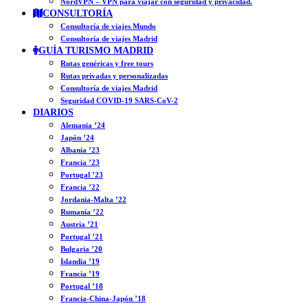
NordVPN – VPN para viajar con seguridad y privacidad.
CONSULTORÍA
Consultoría de viajes Mundo
Consultoría de viajes Madrid
GUÍA TURISMO MADRID
Rutas genéricas y free tours
Rutas privadas y personalizadas
Consultoría de viajes Madrid
Seguridad COVID-19 SARS-CoV-2
DIARIOS
Alemania ’24
Japón ’24
Albania ’23
Francia ’23
Portugal ’23
Francia ’22
Jordania-Malta ’22
Rumanía ’22
Austria ’21
Portugal ’21
Bulgaria ’20
Islandia ’19
Francia ’19
Portugal ’18
Francia-China-Japón ’18