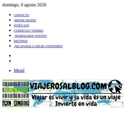
domingo, 9 agosto 2026
CONTACTO
¡EBOOK GRATIS!
QUIÉN SOY
CURRÍCULO VIAJERO
¿TRABAJAMOS JUNTOS?
DESTINOS
¿ME AYUDAS A CREAR CONTENIDO?
Artículo
al
Buscar
azar
Menú