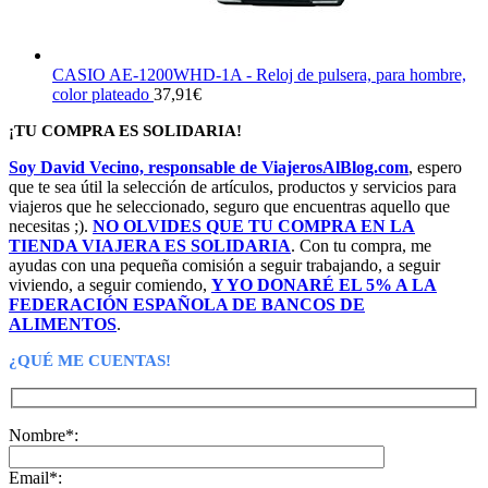
CASIO AE-1200WHD-1A - Reloj de pulsera, para hombre,
color plateado
37,91
€
¡TU COMPRA ES SOLIDARIA!
Soy David Vecino, responsable de ViajerosAlBlog.com
, espero
que te sea útil la selección de artículos, productos y servicios para
viajeros que he seleccionado, seguro que encuentras aquello que
necesitas ;).
NO OLVIDES QUE TU COMPRA EN LA
TIENDA VIAJERA ES SOLIDARIA
. Con tu compra, me
ayudas con una pequeña comisión a seguir trabajando, a seguir
viviendo, a seguir comiendo,
Y YO DONARÉ EL 5% A LA
FEDERACIÓN ESPAÑOLA DE BANCOS DE
ALIMENTOS
.
¿QUÉ ME CUENTAS!
Nombre*:
Email*: