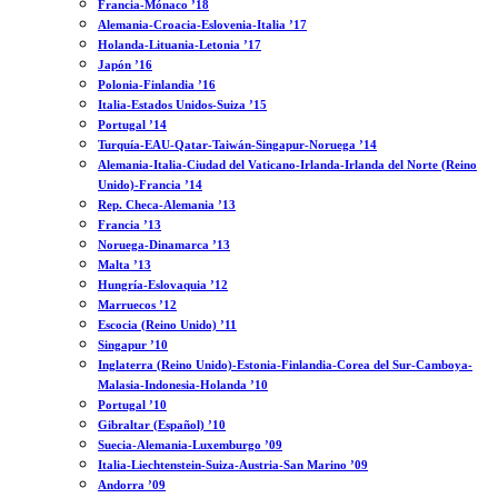
Francia-Mónaco ’18
Alemania-Croacia-Eslovenia-Italia ’17
Holanda-Lituania-Letonia ’17
Japón ’16
Polonia-Finlandia ’16
Italia-Estados Unidos-Suiza ’15
Portugal ’14
Turquía-EAU-Qatar-Taiwán-Singapur-Noruega ’14
Alemania-Italia-Ciudad del Vaticano-Irlanda-Irlanda del Norte (Reino
Unido)-Francia ’14
Rep. Checa-Alemania ’13
Francia ’13
Noruega-Dinamarca ’13
Malta ’13
Hungría-Eslovaquia ’12
Marruecos ’12
Escocia (Reino Unido) ’11
Singapur ’10
Inglaterra (Reino Unido)-Estonia-Finlandia-Corea del Sur-Camboya-
Malasia-Indonesia-Holanda ’10
Portugal ’10
Gibraltar (Español) ’10
Suecia-Alemania-Luxemburgo ’09
Italia-Liechtenstein-Suiza-Austria-San Marino ’09
Andorra ’09