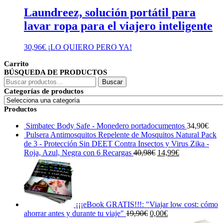
Laundreez, solución portátil para
lavar ropa para el viajero inteligente
30,96
€
¡LO QUIERO PERO YA!
Carrito
BÚSQUEDA DE PRODUCTOS
Buscar
Buscar
por:
Categorías de productos
Productos
Simbatec Body Safe - Monedero portadocumentos
34,90
€
Pulsera Antimosquitos Repelente de Mosquitos Natural Pack
de 3 - Protección Sin DEET Contra Insectos y Virus Zika -
El
El
Roja, Azul, Negra con 6 Recargas
40,98
€
14,99
€
precio
precio
original
actual
era:
es:
40,98€.
14,99€.
¡¡¡eBook GRATIS!!!: "Viajar low cost: cómo
El
El
ahorrar antes y durante tu viaje"
19,90
€
0,00
€
precio
precio