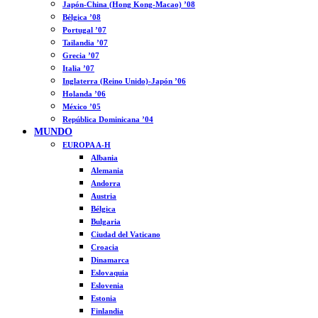
Japón-China (Hong Kong-Macao) ’08
Bélgica ’08
Portugal ’07
Tailandia ’07
Grecia ’07
Italia ’07
Inglaterra (Reino Unido)-Japón ’06
Holanda ’06
México ’05
República Dominicana ’04
MUNDO
EUROPA A-H
Albania
Alemania
Andorra
Austria
Bélgica
Bulgaria
Ciudad del Vaticano
Croacia
Dinamarca
Eslovaquia
Eslovenia
Estonia
Finlandia