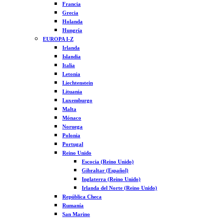
Francia
Grecia
Holanda
Hungría
EUROPA I-Z
Irlanda
Islandia
Italia
Letonia
Liechtenstein
Lituania
Luxemburgo
Malta
Mónaco
Noruega
Polonia
Portugal
Reino Unido
Escocia (Reino Unido)
Gibraltar (Español)
Inglaterra (Reino Unido)
Irlanda del Norte (Reino Unido)
República Checa
Rumanía
San Marino