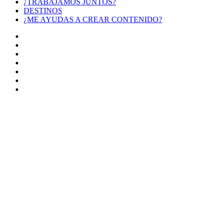
¿TRABAJAMOS JUNTOS?
DESTINOS
¿ME AYUDAS A CREAR CONTENIDO?
Facebook
X
LinkedIn
YouTube
Instagram
TikTok
Buy
Me
Botón
a
volver
Coffee
arriba