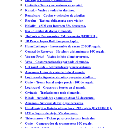
Booking – Hoteles y alojamientos.
Civitatis – Tours y excursiones en español.
Kayak – Vuelos a todos los destinos.
Rentalcars – Coches y vehículos de alquiler.
Revolut – Tarjeta obligatoria para viajar.
Holafly – eSIM con Internet: 5% descuento.
Ria – Cambio de divisa y moneda.
TheFork – Restaurantes: 25€ descuento (81905911).
JR Pass – Japan Rail Pass para Japón.
HomeExchange – Intercambio de casas: 250GP regalo.
Central de Reservas – Hoteles y alojamientos: 10€ regalo.
Voyage Privé – Viajes de lujo al mejor precio.
Vrbo – Casas vacacionales por todo el mundo.
GetYourGuide – Actividades/experiencias/tours.
Amazon – Guías de viaje de todo el mundo.
Logitravel – Agencia: circuitos, paquetes, chollos…
Omio – Tren y bus al mejor precio: 10€ de regalo.
Logitravel – Cruceros y ferries en el mundo.
Civitatis – Traslados por todo el mundo.
Klook – Actividades y tours en Asia: 5€ descuento.
Amazon – Artículos de viaje que necesitas.
HotelTonight – Hoteles última hora: 20€ regalo (DVECINO1).
IATI – Seguro de viaje: 5% descuento.
Ticketmaster – Tickets para conciertos y festivales.
Omio – Comparador de transportes: 10€ regalo.