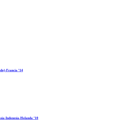
ido)-Francia ’14
sia-Indonesia-Holanda ’10