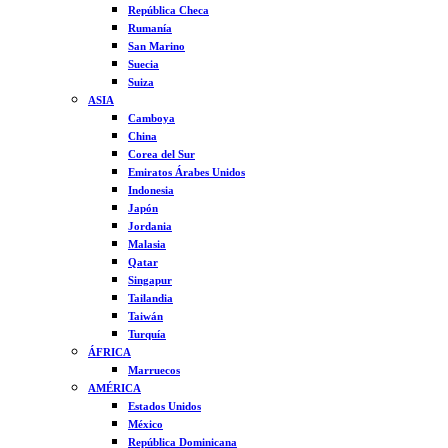
República Checa
Rumanía
San Marino
Suecia
Suiza
ASIA
Camboya
China
Corea del Sur
Emiratos Árabes Unidos
Indonesia
Japón
Jordania
Malasia
Qatar
Singapur
Tailandia
Taiwán
Turquía
ÁFRICA
Marruecos
AMÉRICA
Estados Unidos
México
República Dominicana