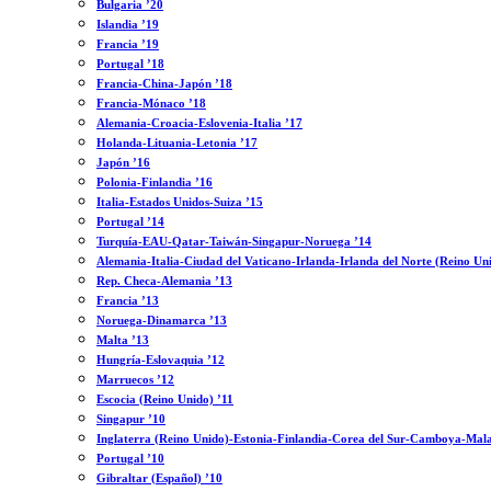
Bulgaria ’20
Islandia ’19
Francia ’19
Portugal ’18
Francia-China-Japón ’18
Francia-Mónaco ’18
Alemania-Croacia-Eslovenia-Italia ’17
Holanda-Lituania-Letonia ’17
Japón ’16
Polonia-Finlandia ’16
Italia-Estados Unidos-Suiza ’15
Portugal ’14
Turquía-EAU-Qatar-Taiwán-Singapur-Noruega ’14
Alemania-Italia-Ciudad del Vaticano-Irlanda-Irlanda del Norte (Reino Un
Rep. Checa-Alemania ’13
Francia ’13
Noruega-Dinamarca ’13
Malta ’13
Hungría-Eslovaquia ’12
Marruecos ’12
Escocia (Reino Unido) ’11
Singapur ’10
Inglaterra (Reino Unido)-Estonia-Finlandia-Corea del Sur-Camboya-Mala
Portugal ’10
Gibraltar (Español) ’10