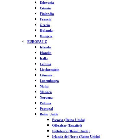
Eslovenia
Estonia
Finlandia
Francia
Grecia
Holanda
Hungría
EUROPA I-Z
Irlanda
Islandia
Italia
Letonia
Liechtenstein
Lituania
Luxemburgo
Malta
Mónaco
Noruega
Polonia
Portugal
Reino Unido
Escocia (Reino Unido)
Gibraltar (Español)
Inglaterra (Reino Unido)
Irlanda del Norte (Reino Unido)