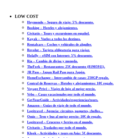
LOW COST
Heymondo – Seguro de viaje: 5% descuento.
Booking – Hoteles y alojamientos.
Civitatis – Tours y excursiones en español.
Kayak – Vuelos a todos los destinos.
Rentalcars – Coches y vehículos de alquiler.
Revolut – Tarjeta obligatoria para viajar.
Holafly – eSIM con Internet: 5% descuento.
Ria – Cambio de divisa y moneda.
TheFork – Restaurantes: 25€ descuento (81905911).
JR Pass – Japan Rail Pass para Japón.
HomeExchange – Intercambio de casas: 250GP regalo.
Central de Reservas – Hoteles y alojamientos: 10€ regalo.
Voyage Privé – Viajes de lujo al mejor precio.
Vrbo – Casas vacacionales por todo el mundo.
GetYourGuide – Actividades/experiencias/tours.
Amazon – Guías de viaje de todo el mundo.
Logitravel – Agencia: circuitos, paquetes, chollos…
Omio – Tren y bus al mejor precio: 10€ de regalo.
Logitravel – Cruceros y ferries en el mundo.
Civitatis – Traslados por todo el mundo.
Klook – Actividades y tours en Asia: 5€ descuento.