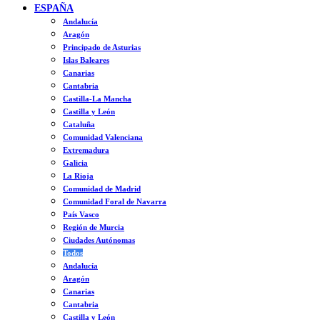
ESPAÑA
Andalucía
Aragón
Principado de Asturias
Islas Baleares
Canarias
Cantabria
Castilla-La Mancha
Castilla y León
Cataluña
Comunidad Valenciana
Extremadura
Galicia
La Rioja
Comunidad de Madrid
Comunidad Foral de Navarra
País Vasco
Región de Murcia
Ciudades Autónomas
Todos
Andalucía
Aragón
Canarias
Cantabria
Castilla y León