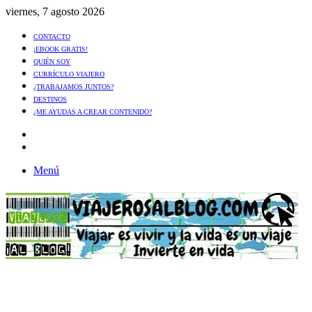
viernes, 7 agosto 2026
CONTACTO
¡EBOOK GRATIS!
QUIÉN SOY
CURRÍCULO VIAJERO
¿TRABAJAMOS JUNTOS?
DESTINOS
¿ME AYUDAS A CREAR CONTENIDO?
Artículo
al
Buscar
azar
Menú