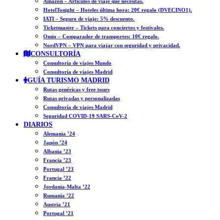
Amazon – Artículos de viaje que necesitas.
HotelTonight – Hoteles última hora: 20€ regalo (DVECINO1).
IATI – Seguro de viaje: 5% descuento.
Ticketmaster – Tickets para conciertos y festivales.
Omio – Comparador de transportes: 10€ regalo.
NordVPN – VPN para viajar con seguridad y privacidad.
CONSULTORÍA
Consultoría de viajes Mundo
Consultoría de viajes Madrid
GUÍA TURISMO MADRID
Rutas genéricas y free tours
Rutas privadas y personalizadas
Consultoría de viajes Madrid
Seguridad COVID-19 SARS-CoV-2
DIARIOS
Alemania ’24
Japón ’24
Albania ’23
Francia ’23
Portugal ’23
Francia ’22
Jordania-Malta ’22
Rumanía ’22
Austria ’21
Portugal ’21