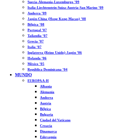
Suecia-Alemania-Luxemburgo ’09
Italia-Liechtenstein-Suiza-Austria-San Marino ’09
Andorra ’09
Japón-China (Hong Kong-Macao) ’08
Bélgica ’08
Portugal ’07
Tailandia ’07
Grecia ’07
Italia ’07
Inglaterra (Reino Unido)-Japón ’06
Holanda ’06
México ’05
República Dominicana ’04
MUNDO
EUROPA A-H
Albania
Alemania
Andorra
Austria
Bélgica
Bulgaria
Ciudad del Vaticano
Croacia
Dinamarca
Eslovaquia