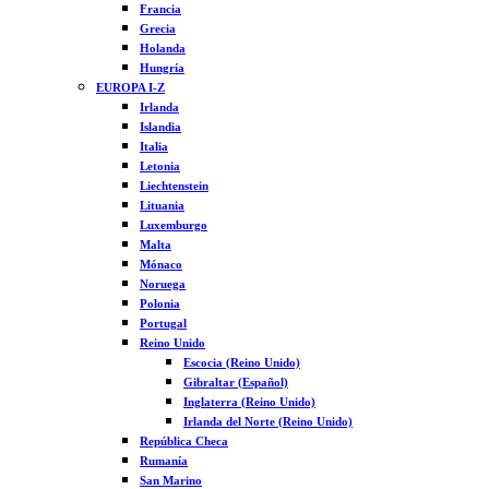
Francia
Grecia
Holanda
Hungría
EUROPA I-Z
Irlanda
Islandia
Italia
Letonia
Liechtenstein
Lituania
Luxemburgo
Malta
Mónaco
Noruega
Polonia
Portugal
Reino Unido
Escocia (Reino Unido)
Gibraltar (Español)
Inglaterra (Reino Unido)
Irlanda del Norte (Reino Unido)
República Checa
Rumanía
San Marino