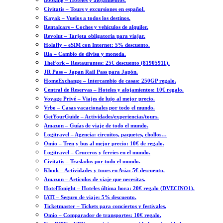
Booking – Hoteles y alojamientos.
Civitatis – Tours y excursiones en español.
Kayak – Vuelos a todos los destinos.
Rentalcars – Coches y vehículos de alquiler.
Revolut – Tarjeta obligatoria para viajar.
Holafly – eSIM con Internet: 5% descuento.
Ria – Cambio de divisa y moneda.
TheFork – Restaurantes: 25€ descuento (81905911).
JR Pass – Japan Rail Pass para Japón.
HomeExchange – Intercambio de casas: 250GP regalo.
Central de Reservas – Hoteles y alojamientos: 10€ regalo.
Voyage Privé – Viajes de lujo al mejor precio.
Vrbo – Casas vacacionales por todo el mundo.
GetYourGuide – Actividades/experiencias/tours.
Amazon – Guías de viaje de todo el mundo.
Logitravel – Agencia: circuitos, paquetes, chollos…
Omio – Tren y bus al mejor precio: 10€ de regalo.
Logitravel – Cruceros y ferries en el mundo.
Civitatis – Traslados por todo el mundo.
Klook – Actividades y tours en Asia: 5€ descuento.
Amazon – Artículos de viaje que necesitas.
HotelTonight – Hoteles última hora: 20€ regalo (DVECINO1).
IATI – Seguro de viaje: 5% descuento.
Ticketmaster – Tickets para conciertos y festivales.
Omio – Comparador de transportes: 10€ regalo.