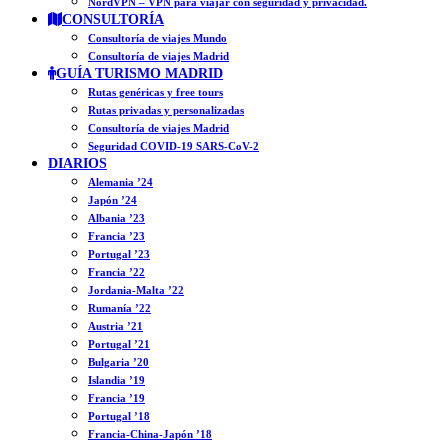
NordVPN – VPN para viajar con seguridad y privacidad.
CONSULTORÍA
Consultoría de viajes Mundo
Consultoría de viajes Madrid
GUÍA TURISMO MADRID
Rutas genéricas y free tours
Rutas privadas y personalizadas
Consultoría de viajes Madrid
Seguridad COVID-19 SARS-CoV-2
DIARIOS
Alemania ’24
Japón ’24
Albania ’23
Francia ’23
Portugal ’23
Francia ’22
Jordania-Malta ’22
Rumanía ’22
Austria ’21
Portugal ’21
Bulgaria ’20
Islandia ’19
Francia ’19
Portugal ’18
Francia-China-Japón ’18