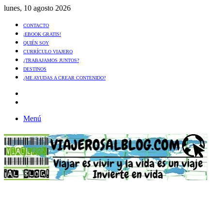
lunes, 10 agosto 2026
CONTACTO
¡EBOOK GRATIS!
QUIÉN SOY
CURRÍCULO VIAJERO
¿TRABAJAMOS JUNTOS?
DESTINOS
¿ME AYUDAS A CREAR CONTENIDO?
Artículo
al
Buscar
azar
Menú