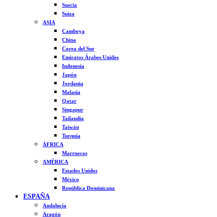
Suecia
Suiza
ASIA
Camboya
China
Corea del Sur
Emiratos Árabes Unidos
Indonesia
Japón
Jordania
Malasia
Qatar
Singapur
Tailandia
Taiwán
Turquía
ÁFRICA
Marruecos
AMÉRICA
Estados Unidos
México
República Dominicana
ESPAÑA
Andalucía
Aragón