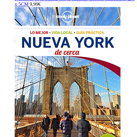
x 5CM
9,99
€