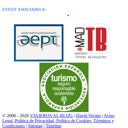
ESTOY ASOCIADO A:
© 2006 - 2026
VIAJEROS AL BLOG
|
David Vecino
|
Aviso
Legal, Política de Privacidad, Política de Cookies, Términos y
Condiciones
|
Sitemap
|
Timeline