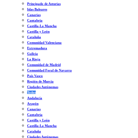
Principado de Asturias
Islas Baleares
Canarias
Cantabria
Castilla-La Mancha
Castilla y León
Cataluña
Comunidad Valenciana
Extremadura
Galicia
La Rioja
Comunidad de Madrid
Comunidad Foral de Navarra
País Vasco
Región de Murcia
Ciudades Autónomas
Todos
Andalucía
Aragón
Canarias
Cantabria
Castilla y León
Castilla-La Mancha
Cataluña
Ciudades Autónomas