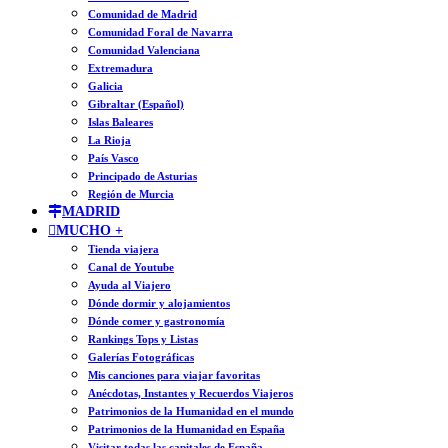
Comunidad de Madrid
Comunidad Foral de Navarra
Comunidad Valenciana
Extremadura
Galicia
Gibraltar (Español)
Islas Baleares
La Rioja
País Vasco
Principado de Asturias
Región de Murcia
MADRID
MUCHO +
Tienda viajera
Canal de Youtube
Ayuda al Viajero
Dónde dormir y alojamientos
Dónde comer y gastronomía
Rankings Tops y Listas
Galerías Fotográficas
Mis canciones para viajar favoritas
Anécdotas, Instantes y Recuerdos Viajeros
Patrimonios de la Humanidad en el mundo
Patrimonios de la Humanidad en España
Visitar todas las capitales de España