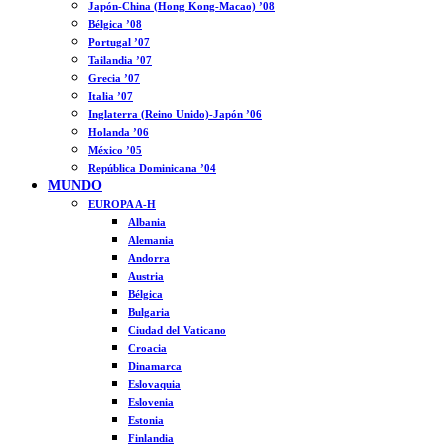
Japón-China (Hong Kong-Macao) ’08
Bélgica ’08
Portugal ’07
Tailandia ’07
Grecia ’07
Italia ’07
Inglaterra (Reino Unido)-Japón ’06
Holanda ’06
México ’05
República Dominicana ’04
MUNDO
EUROPA A-H
Albania
Alemania
Andorra
Austria
Bélgica
Bulgaria
Ciudad del Vaticano
Croacia
Dinamarca
Eslovaquia
Eslovenia
Estonia
Finlandia