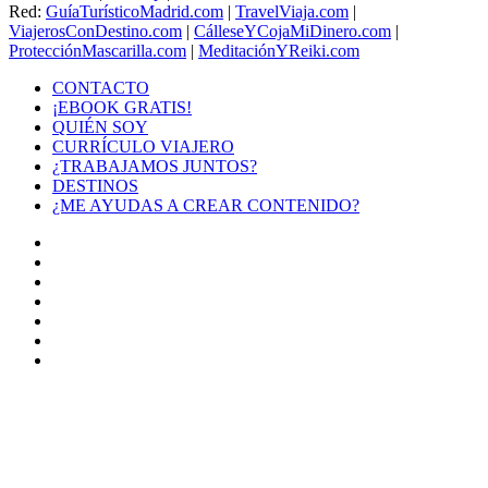
Red:
GuíaTurísticoMadrid.com
|
TravelViaja.com
|
ViajerosConDestino.com
|
CálleseYCojaMiDinero.com
|
ProtecciónMascarilla.com
|
MeditaciónYReiki.com
CONTACTO
¡EBOOK GRATIS!
QUIÉN SOY
CURRÍCULO VIAJERO
¿TRABAJAMOS JUNTOS?
DESTINOS
¿ME AYUDAS A CREAR CONTENIDO?
Facebook
X
LinkedIn
YouTube
Instagram
TikTok
Buy
Me
Botón
a
volver
Coffee
arriba