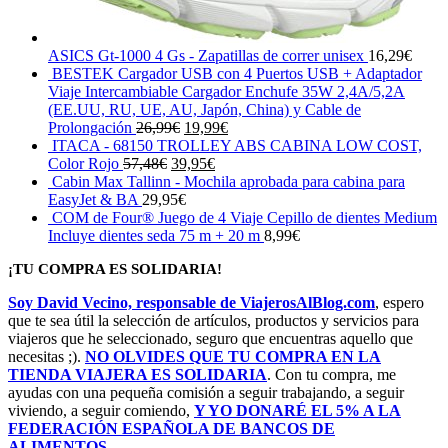
ASICS Gt-1000 4 Gs - Zapatillas de correr unisex
16,29
€
BESTEK Cargador USB con 4 Puertos USB + Adaptador
Viaje Intercambiable Cargador Enchufe 35W 2,4A/5,2A
(EE.UU, RU, UE, AU, Japón, China) y Cable de
El
El
Prolongación
26,99
€
19,99
€
precio
precio
ITACA - 68150 TROLLEY ABS CABINA LOW COST,
El
original
El
actual
Color Rojo
57,48
€
39,95
€
precio
era:
precio
es:
Cabin Max Tallinn - Mochila aprobada para cabina para
original
26,99€.
actual
19,99€.
EasyJet & BA
29,95
€
era:
es:
COM de Four® Juego de 4 Viaje Cepillo de dientes Medium
57,48€.
39,95€.
Incluye dientes seda 75 m + 20 m
8,99
€
¡TU COMPRA ES SOLIDARIA!
Soy David Vecino, responsable de ViajerosAlBlog.com
, espero
que te sea útil la selección de artículos, productos y servicios para
viajeros que he seleccionado, seguro que encuentras aquello que
necesitas ;).
NO OLVIDES QUE TU COMPRA EN LA
TIENDA VIAJERA ES SOLIDARIA
. Con tu compra, me
ayudas con una pequeña comisión a seguir trabajando, a seguir
viviendo, a seguir comiendo,
Y YO DONARÉ EL 5% A LA
FEDERACIÓN ESPAÑOLA DE BANCOS DE
ALIMENTOS
.