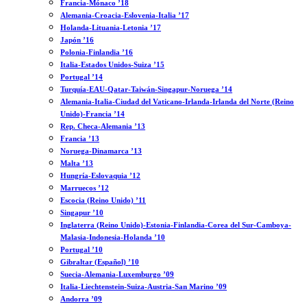
Francia-Mónaco ’18
Alemania-Croacia-Eslovenia-Italia ’17
Holanda-Lituania-Letonia ’17
Japón ’16
Polonia-Finlandia ’16
Italia-Estados Unidos-Suiza ’15
Portugal ’14
Turquía-EAU-Qatar-Taiwán-Singapur-Noruega ’14
Alemania-Italia-Ciudad del Vaticano-Irlanda-Irlanda del Norte (Reino
Unido)-Francia ’14
Rep. Checa-Alemania ’13
Francia ’13
Noruega-Dinamarca ’13
Malta ’13
Hungría-Eslovaquia ’12
Marruecos ’12
Escocia (Reino Unido) ’11
Singapur ’10
Inglaterra (Reino Unido)-Estonia-Finlandia-Corea del Sur-Camboya-
Malasia-Indonesia-Holanda ’10
Portugal ’10
Gibraltar (Español) ’10
Suecia-Alemania-Luxemburgo ’09
Italia-Liechtenstein-Suiza-Austria-San Marino ’09
Andorra ’09