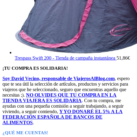
Trespass Swift 200 - Tienda de campaña instantánea
51,86
€
¡TU COMPRA ES SOLIDARIA!
Soy David Vecino, responsable de ViajerosAlBlog.com
, espero
que te sea útil la selección de artículos, productos y servicios para
viajeros que he seleccionado, seguro que encuentras aquello que
necesitas ;).
NO OLVIDES QUE TU COMPRA EN LA
TIENDA VIAJERA ES SOLIDARIA
. Con tu compra, me
ayudas con una pequeña comisión a seguir trabajando, a seguir
viviendo, a seguir comiendo,
Y YO DONARÉ EL 5% A LA
FEDERACIÓN ESPAÑOLA DE BANCOS DE
ALIMENTOS
.
¿QUÉ ME CUENTAS!