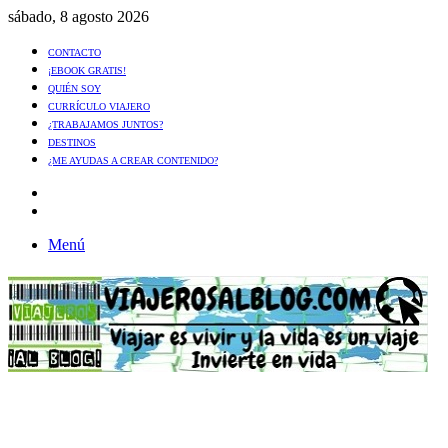
sábado, 8 agosto 2026
CONTACTO
¡EBOOK GRATIS!
QUIÉN SOY
CURRÍCULO VIAJERO
¿TRABAJAMOS JUNTOS?
DESTINOS
¿ME AYUDAS A CREAR CONTENIDO?
Artículo
al
Buscar
azar
Menú