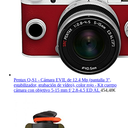
Pentax Q-S1 - Cámara EVIL de 12.4 Mp (pantalla 3",
estabilizador, grabación de vídeo), color rojo - Kit cuerpo
cámara con objetivo 5-15 mm f/ 2.8-4.5 ED AL
454,48
€