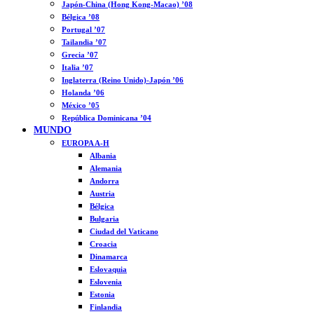
Japón-China (Hong Kong-Macao) ’08
Bélgica ’08
Portugal ’07
Tailandia ’07
Grecia ’07
Italia ’07
Inglaterra (Reino Unido)-Japón ’06
Holanda ’06
México ’05
República Dominicana ’04
MUNDO
EUROPA A-H
Albania
Alemania
Andorra
Austria
Bélgica
Bulgaria
Ciudad del Vaticano
Croacia
Dinamarca
Eslovaquia
Eslovenia
Estonia
Finlandia