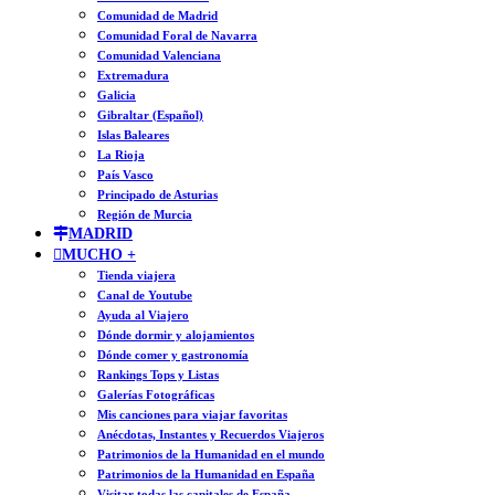
Comunidad de Madrid
Comunidad Foral de Navarra
Comunidad Valenciana
Extremadura
Galicia
Gibraltar (Español)
Islas Baleares
La Rioja
País Vasco
Principado de Asturias
Región de Murcia
MADRID
MUCHO +
Tienda viajera
Canal de Youtube
Ayuda al Viajero
Dónde dormir y alojamientos
Dónde comer y gastronomía
Rankings Tops y Listas
Galerías Fotográficas
Mis canciones para viajar favoritas
Anécdotas, Instantes y Recuerdos Viajeros
Patrimonios de la Humanidad en el mundo
Patrimonios de la Humanidad en España
Visitar todas las capitales de España