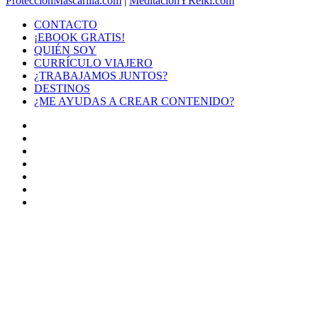
ProtecciónMascarilla.com
|
MeditaciónYReiki.com
CONTACTO
¡EBOOK GRATIS!
QUIÉN SOY
CURRÍCULO VIAJERO
¿TRABAJAMOS JUNTOS?
DESTINOS
¿ME AYUDAS A CREAR CONTENIDO?
Facebook
X
LinkedIn
YouTube
Instagram
TikTok
Buy
Me
Botón
a
volver
Coffee
arriba