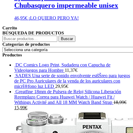
Chubasquero impermeable unisex
46,95
€
¡LO QUIERO PERO YA!
Carrito
BÚSQUEDA DE PRODUCTOS
Buscar
Buscar
por:
Categorías de productos
Productos
DC Comics Logo Print, Sudadera con Capucha de
Videojuegos para Hombre
11,37
€
SADES Una serie de sonido envolvente estšŠreo para juegos
de PC Pro Auriculares de la venda de los auriculares con
micrš®fono luz LED
29,95
€
Greatfine 18mm de Pulsera de Reloj Silicona Liberación
Reemplazo Correa para Huawei Watch / Huawei Fit /
Withings Activité and All 18 MM Watch Band Strap
18,99
€
El
El
15,99
€
precio
precio
original
actual
era:
es:
18,99€.
15,99€.