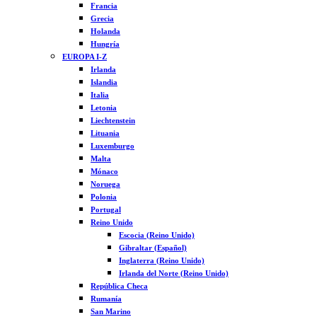
Francia
Grecia
Holanda
Hungría
EUROPA I-Z
Irlanda
Islandia
Italia
Letonia
Liechtenstein
Lituania
Luxemburgo
Malta
Mónaco
Noruega
Polonia
Portugal
Reino Unido
Escocia (Reino Unido)
Gibraltar (Español)
Inglaterra (Reino Unido)
Irlanda del Norte (Reino Unido)
República Checa
Rumanía
San Marino