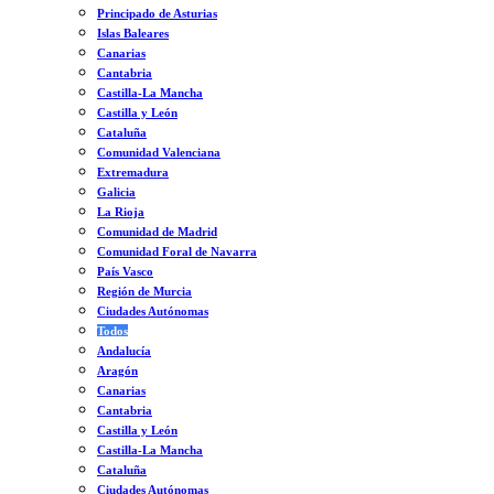
Principado de Asturias
Islas Baleares
Canarias
Cantabria
Castilla-La Mancha
Castilla y León
Cataluña
Comunidad Valenciana
Extremadura
Galicia
La Rioja
Comunidad de Madrid
Comunidad Foral de Navarra
País Vasco
Región de Murcia
Ciudades Autónomas
Todos
Andalucía
Aragón
Canarias
Cantabria
Castilla y León
Castilla-La Mancha
Cataluña
Ciudades Autónomas