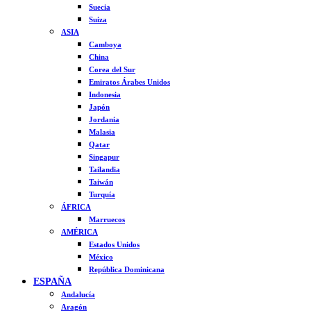
Suecia
Suiza
ASIA
Camboya
China
Corea del Sur
Emiratos Árabes Unidos
Indonesia
Japón
Jordania
Malasia
Qatar
Singapur
Tailandia
Taiwán
Turquía
ÁFRICA
Marruecos
AMÉRICA
Estados Unidos
México
República Dominicana
ESPAÑA
Andalucía
Aragón