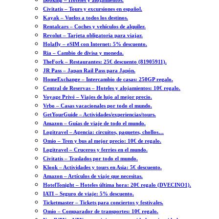
Booking – Hoteles y alojamientos.
Civitatis – Tours y excursiones en español.
Kayak – Vuelos a todos los destinos.
Rentalcars – Coches y vehículos de alquiler.
Revolut – Tarjeta obligatoria para viajar.
Holafly – eSIM con Internet: 5% descuento.
Ria – Cambio de divisa y moneda.
TheFork – Restaurantes: 25€ descuento (81905911).
JR Pass – Japan Rail Pass para Japón.
HomeExchange – Intercambio de casas: 250GP regalo.
Central de Reservas – Hoteles y alojamientos: 10€ regalo.
Voyage Privé – Viajes de lujo al mejor precio.
Vrbo – Casas vacacionales por todo el mundo.
GetYourGuide – Actividades/experiencias/tours.
Amazon – Guías de viaje de todo el mundo.
Logitravel – Agencia: circuitos, paquetes, chollos…
Omio – Tren y bus al mejor precio: 10€ de regalo.
Logitravel – Cruceros y ferries en el mundo.
Civitatis – Traslados por todo el mundo.
Klook – Actividades y tours en Asia: 5€ descuento.
Amazon – Artículos de viaje que necesitas.
HotelTonight – Hoteles última hora: 20€ regalo (DVECINO1).
IATI – Seguro de viaje: 5% descuento.
Ticketmaster – Tickets para conciertos y festivales.
Omio – Comparador de transportes: 10€ regalo.