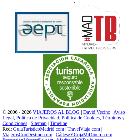
© 2006 - 2026
VIAJEROS AL BLOG
|
David Vecino
|
Aviso
Legal, Política de Privacidad, Política de Cookies, Términos y
Condiciones
|
Sitemap
|
Timeline
Red:
GuíaTurísticoMadrid.com
|
TravelViaja.com
|
ViajerosConDestino.com
|
CálleseYCojaMiDinero.com
|