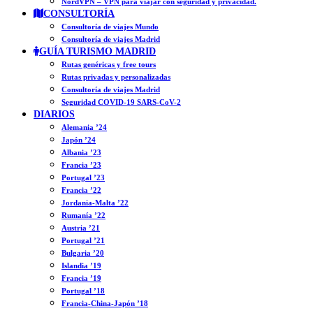
NordVPN – VPN para viajar con seguridad y privacidad.
CONSULTORÍA
Consultoría de viajes Mundo
Consultoría de viajes Madrid
GUÍA TURISMO MADRID
Rutas genéricas y free tours
Rutas privadas y personalizadas
Consultoría de viajes Madrid
Seguridad COVID-19 SARS-CoV-2
DIARIOS
Alemania ’24
Japón ’24
Albania ’23
Francia ’23
Portugal ’23
Francia ’22
Jordania-Malta ’22
Rumanía ’22
Austria ’21
Portugal ’21
Bulgaria ’20
Islandia ’19
Francia ’19
Portugal ’18
Francia-China-Japón ’18