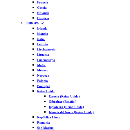
Francia
Grecia
Holanda
Hungría
EUROPA I-Z
Irlanda
Islandia
Italia
Letonia
Liechtenstein
Lituania
Luxemburgo
Malta
Mónaco
Noruega
Polonia
Portugal
Reino Unido
Escocia (Reino Unido)
Gibraltar (Español)
Inglaterra (Reino Unido)
Irlanda del Norte (Reino Unido)
República Checa
Rumanía
San Marino