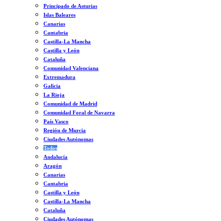
Principado de Asturias
Islas Baleares
Canarias
Cantabria
Castilla-La Mancha
Castilla y León
Cataluña
Comunidad Valenciana
Extremadura
Galicia
La Rioja
Comunidad de Madrid
Comunidad Foral de Navarra
País Vasco
Región de Murcia
Ciudades Autónomas
Todos
Andalucía
Aragón
Canarias
Cantabria
Castilla y León
Castilla-La Mancha
Cataluña
Ciudades Autónomas