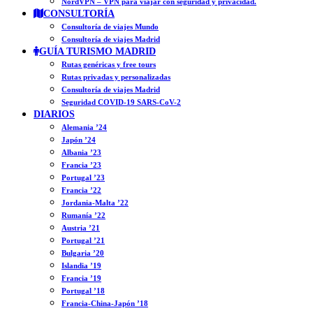
NordVPN – VPN para viajar con seguridad y privacidad.
CONSULTORÍA
Consultoría de viajes Mundo
Consultoría de viajes Madrid
GUÍA TURISMO MADRID
Rutas genéricas y free tours
Rutas privadas y personalizadas
Consultoría de viajes Madrid
Seguridad COVID-19 SARS-CoV-2
DIARIOS
Alemania ’24
Japón ’24
Albania ’23
Francia ’23
Portugal ’23
Francia ’22
Jordania-Malta ’22
Rumanía ’22
Austria ’21
Portugal ’21
Bulgaria ’20
Islandia ’19
Francia ’19
Portugal ’18
Francia-China-Japón ’18