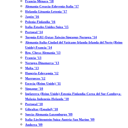
Francia-Mónaco ’18
Alemania-Croacia-Eslovenia-Italia ’17
Holanda-Lituania-Letonia ’17
Japón ’16
Polonia-Finlandia ’16
Italia-Estados Unidos-Suiza ’15
Portugal ’14
Turquía-EAU-Qatar-Taiwán-Singapur-Noruega ’14
Alemania-Italia-Ciudad del Vaticano-Irlanda-Irlanda del Norte (Reino
Unido)-Francia ’14
Rep. Checa-Alemania ’13
Francia ’13
Noruega-Dinamarca ’13
Malta ’13
Hungría-Eslovaquia ’12
Marruecos ’12
Escocia (Reino Unido) ’11
Singapur ’10
Inglaterra (Reino Unido)-Estonia-Finlandia-Corea del Sur-Camboya-
Malasia-Indonesia-Holanda ’10
Portugal ’10
Gibraltar (Español) ’10
Suecia-Alemania-Luxemburgo ’09
Italia-Liechtenstein-Suiza-Austria-San Marino ’09
Andorra ’09