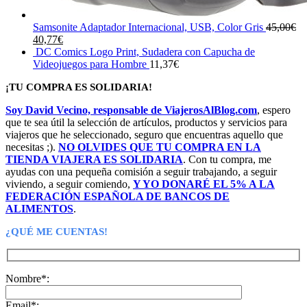
Samsonite Adaptador Internacional, USB, Color Gris
45,00
€
El
El
40,77
€
precio
precio
DC Comics Logo Print, Sudadera con Capucha de
original
actual
Videojuegos para Hombre
11,37
€
era:
es:
¡TU COMPRA ES SOLIDARIA!
45,00€.
40,77€.
Soy David Vecino, responsable de ViajerosAlBlog.com
, espero
que te sea útil la selección de artículos, productos y servicios para
viajeros que he seleccionado, seguro que encuentras aquello que
necesitas ;).
NO OLVIDES QUE TU COMPRA EN LA
TIENDA VIAJERA ES SOLIDARIA
. Con tu compra, me
ayudas con una pequeña comisión a seguir trabajando, a seguir
viviendo, a seguir comiendo,
Y YO DONARÉ EL 5% A LA
FEDERACIÓN ESPAÑOLA DE BANCOS DE
ALIMENTOS
.
¿QUÉ ME CUENTAS!
Nombre*:
Email*: