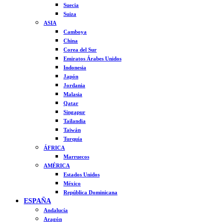
Suecia
Suiza
ASIA
Camboya
China
Corea del Sur
Emiratos Árabes Unidos
Indonesia
Japón
Jordania
Malasia
Qatar
Singapur
Tailandia
Taiwán
Turquía
ÁFRICA
Marruecos
AMÉRICA
Estados Unidos
México
República Dominicana
ESPAÑA
Andalucía
Aragón