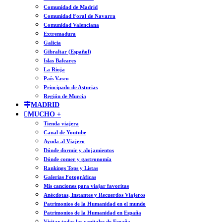
Comunidad de Madrid
Comunidad Foral de Navarra
Comunidad Valenciana
Extremadura
Galicia
Gibraltar (Español)
Islas Baleares
La Rioja
País Vasco
Principado de Asturias
Región de Murcia
MADRID
MUCHO +
Tienda viajera
Canal de Youtube
Ayuda al Viajero
Dónde dormir y alojamientos
Dónde comer y gastronomía
Rankings Tops y Listas
Galerías Fotográficas
Mis canciones para viajar favoritas
Anécdotas, Instantes y Recuerdos Viajeros
Patrimonios de la Humanidad en el mundo
Patrimonios de la Humanidad en España
Visitar todas las capitales de España