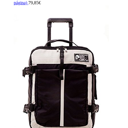
página)
79,85
€