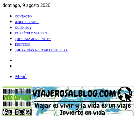
domingo, 9 agosto 2026
CONTACTO
¡EBOOK GRATIS!
QUIÉN SOY
CURRÍCULO VIAJERO
¿TRABAJAMOS JUNTOS?
DESTINOS
¿ME AYUDAS A CREAR CONTENIDO?
Artículo
al
Buscar
azar
Menú