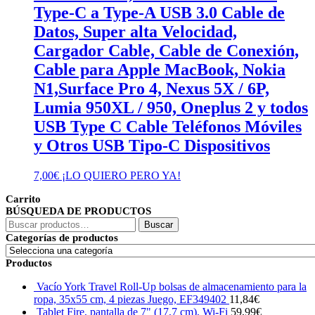
Type-C a Type-A USB 3.0 Cable de
Datos, Super alta Velocidad,
Cargador Cable, Cable de Conexión,
Cable para Apple MacBook, Nokia
N1,Surface Pro 4, Nexus 5X / 6P,
Lumia 950XL / 950, Oneplus 2 y todos
USB Type C Cable Teléfonos Móviles
y Otros USB Tipo-C Dispositivos
7,00
€
¡LO QUIERO PERO YA!
Carrito
BÚSQUEDA DE PRODUCTOS
Buscar
Buscar
por:
Categorías de productos
Productos
Vacío York Travel Roll-Up bolsas de almacenamiento para la
ropa, 35x55 cm, 4 piezas Juego, EF349402
11,84
€
Tablet Fire, pantalla de 7" (17,7 cm), Wi-Fi
59,99
€