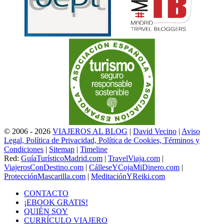
© 2006 - 2026
VIAJEROS AL BLOG
|
David Vecino
|
Aviso
Legal, Política de Privacidad, Política de Cookies, Términos y
Condiciones
|
Sitemap
|
Timeline
Red:
GuíaTurísticoMadrid.com
|
TravelViaja.com
|
ViajerosConDestino.com
|
CálleseYCojaMiDinero.com
|
ProtecciónMascarilla.com
|
MeditaciónYReiki.com
CONTACTO
¡EBOOK GRATIS!
QUIÉN SOY
CURRÍCULO VIAJERO