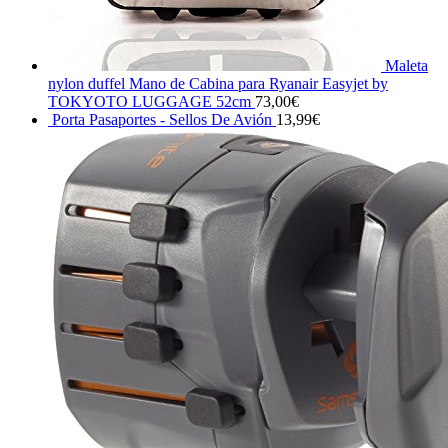
Maleta
nylon duffel Mano de Cabina para Ryanair Easyjet by
TOKYOTO LUGGAGE 52cm
73,00
€
Porta Pasaportes - Sellos De Avión
13,99
€