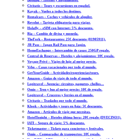
Booking – Hoteles y alojamientos.
Civitatis – Tours y excursiones en español.
Kayak – Vuelos a todos los destinos.
Rentalcars – Coches y vehículos de alquiler.
Revolut – Tarjeta obligatoria para viajar.
Holafly – eSIM con Internet: 5% descuento.
Ria – Cambio de divisa y moneda.
TheFork – Restaurantes: 25€ descuento (81905911).
JR Pass – Japan Rail Pass para Japón.
HomeExchange – Intercambio de casas: 250GP regalo.
Central de Reservas – Hoteles y alojamientos: 10€ regalo.
Voyage Privé – Viajes de lujo al mejor precio.
Vrbo – Casas vacacionales por todo el mundo.
GetYourGuide – Actividades/experiencias/tours.
Amazon – Guías de viaje de todo el mundo.
Logitravel – Agencia: circuitos, paquetes, chollos…
Omio – Tren y bus al mejor precio: 10€ de regalo.
Logitravel – Cruceros y ferries en el mundo.
Civitatis – Traslados por todo el mundo.
Klook – Actividades y tours en Asia: 5€ descuento.
Amazon – Artículos de viaje que necesitas.
HotelTonight – Hoteles última hora: 20€ regalo (DVECINO1).
IATI – Seguro de viaje: 5% descuento.
Ticketmaster – Tickets para conciertos y festivales.
Omio – Comparador de transportes: 10€ regalo.