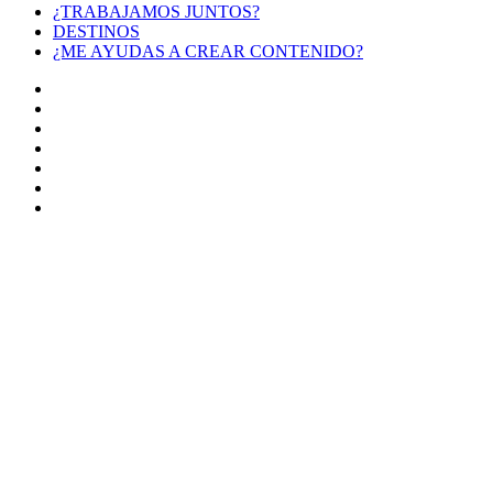
¿TRABAJAMOS JUNTOS?
DESTINOS
¿ME AYUDAS A CREAR CONTENIDO?
Facebook
X
LinkedIn
YouTube
Instagram
TikTok
Buy
Me
Botón
a
volver
Coffee
arriba