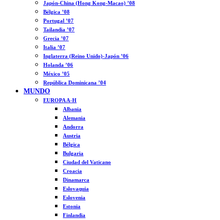
Japón-China (Hong Kong-Macao) ’08
Bélgica ’08
Portugal ’07
Tailandia ’07
Grecia ’07
Italia ’07
Inglaterra (Reino Unido)-Japón ’06
Holanda ’06
México ’05
República Dominicana ’04
MUNDO
EUROPA A-H
Albania
Alemania
Andorra
Austria
Bélgica
Bulgaria
Ciudad del Vaticano
Croacia
Dinamarca
Eslovaquia
Eslovenia
Estonia
Finlandia