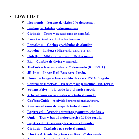
LOW COST
Heymondo – Seguro de viaje: 5% descuento.
Booking – Hoteles y alojamientos.
Civitatis – Tours y excursiones en español.
Kayak – Vuelos a todos los destinos.
Rentalcars – Coches y vehículos de alquiler.
Revolut – Tarjeta obligatoria para viajar.
Holafly – eSIM con Internet: 5% descuento.
Ria – Cambio de divisa y moneda.
TheFork – Restaurantes: 25€ descuento (81905911).
JR Pass – Japan Rail Pass para Japón.
HomeExchange – Intercambio de casas: 250GP regalo.
Central de Reservas – Hoteles y alojamientos: 10€ regalo.
Voyage Privé – Viajes de lujo al mejor precio.
Vrbo – Casas vacacionales por todo el mundo.
GetYourGuide – Actividades/experiencias/tours.
Amazon – Guías de viaje de todo el mundo.
Logitravel – Agencia: circuitos, paquetes, chollos…
Omio – Tren y bus al mejor precio: 10€ de regalo.
Logitravel – Cruceros y ferries en el mundo.
Civitatis – Traslados por todo el mundo.
Klook – Actividades y tours en Asia: 5€ descuento.