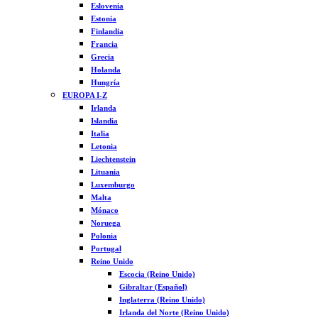
Eslovenia
Estonia
Finlandia
Francia
Grecia
Holanda
Hungría
EUROPA I-Z
Irlanda
Islandia
Italia
Letonia
Liechtenstein
Lituania
Luxemburgo
Malta
Mónaco
Noruega
Polonia
Portugal
Reino Unido
Escocia (Reino Unido)
Gibraltar (Español)
Inglaterra (Reino Unido)
Irlanda del Norte (Reino Unido)