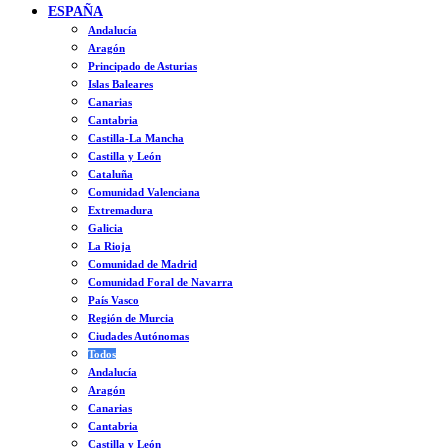
ESPAÑA
Andalucía
Aragón
Principado de Asturias
Islas Baleares
Canarias
Cantabria
Castilla-La Mancha
Castilla y León
Cataluña
Comunidad Valenciana
Extremadura
Galicia
La Rioja
Comunidad de Madrid
Comunidad Foral de Navarra
País Vasco
Región de Murcia
Ciudades Autónomas
Todos
Andalucía
Aragón
Canarias
Cantabria
Castilla y León