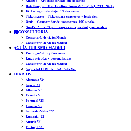
Amazon – Artículos de viaje que necesitas.
HotelTonight – Hoteles última hora: 20€ regalo (DVECINO1).
IATI – Seguro de viaje: 5% descuento.
Ticketmaster – Tickets para conciertos y festivales.
Omio – Comparador de transportes: 10€ regalo.
NordVPN – VPN para viajar con seguridad y privacidad.
CONSULTORÍA
Consultoría de viajes Mundo
Consultoría de viajes Madrid
GUÍA TURISMO MADRID
Rutas genéricas y free tours
Rutas privadas y personalizadas
Consultoría de viajes Madrid
Seguridad COVID-19 SARS-CoV-2
DIARIOS
Alemania ’24
Japón ’24
Albania ’23
Francia ’23
Portugal ’23
Francia ’22
Jordania-Malta ’22
Rumanía ’22
Austria ’21
Portugal ’21