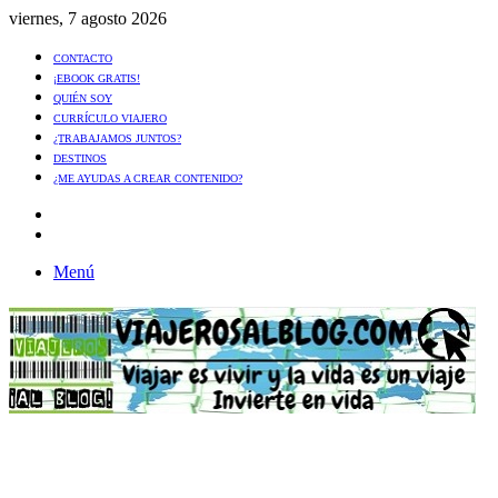
viernes, 7 agosto 2026
CONTACTO
¡EBOOK GRATIS!
QUIÉN SOY
CURRÍCULO VIAJERO
¿TRABAJAMOS JUNTOS?
DESTINOS
¿ME AYUDAS A CREAR CONTENIDO?
Artículo
al
Buscar
azar
Menú