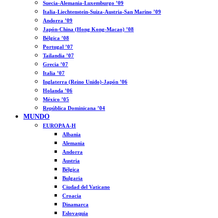
Suecia-Alemania-Luxemburgo ’09
Italia-Liechtenstein-Suiza-Austria-San Marino ’09
Andorra ’09
Japón-China (Hong Kong-Macao) ’08
Bélgica ’08
Portugal ’07
Tailandia ’07
Grecia ’07
Italia ’07
Inglaterra (Reino Unido)-Japón ’06
Holanda ’06
México ’05
República Dominicana ’04
MUNDO
EUROPA A-H
Albania
Alemania
Andorra
Austria
Bélgica
Bulgaria
Ciudad del Vaticano
Croacia
Dinamarca
Eslovaquia