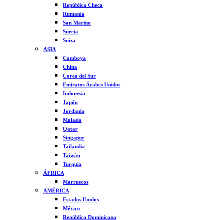
República Checa
Rumanía
San Marino
Suecia
Suiza
ASIA
Camboya
China
Corea del Sur
Emiratos Árabes Unidos
Indonesia
Japón
Jordania
Malasia
Qatar
Singapur
Tailandia
Taiwán
Turquía
ÁFRICA
Marruecos
AMÉRICA
Estados Unidos
México
República Dominicana