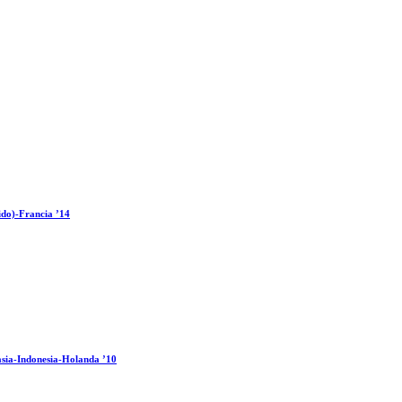
ido)-Francia ’14
sia-Indonesia-Holanda ’10