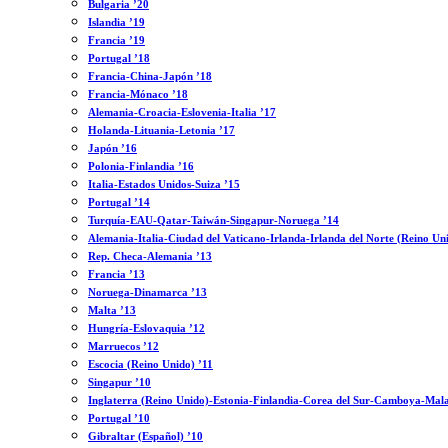
Bulgaria ’20
Islandia ’19
Francia ’19
Portugal ’18
Francia-China-Japón ’18
Francia-Mónaco ’18
Alemania-Croacia-Eslovenia-Italia ’17
Holanda-Lituania-Letonia ’17
Japón ’16
Polonia-Finlandia ’16
Italia-Estados Unidos-Suiza ’15
Portugal ’14
Turquía-EAU-Qatar-Taiwán-Singapur-Noruega ’14
Alemania-Italia-Ciudad del Vaticano-Irlanda-Irlanda del Norte (Reino Un
Rep. Checa-Alemania ’13
Francia ’13
Noruega-Dinamarca ’13
Malta ’13
Hungría-Eslovaquia ’12
Marruecos ’12
Escocia (Reino Unido) ’11
Singapur ’10
Inglaterra (Reino Unido)-Estonia-Finlandia-Corea del Sur-Camboya-Mala
Portugal ’10
Gibraltar (Español) ’10